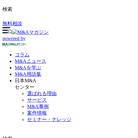
検索
無料相談
powered by
コラム
M&A
ニュース
M&Aを
学ぶ
M&A
用語集
日本M&A
センター
選ばれる理由
サービス
M&A事例
案件情報
セミナー・ナレッジ