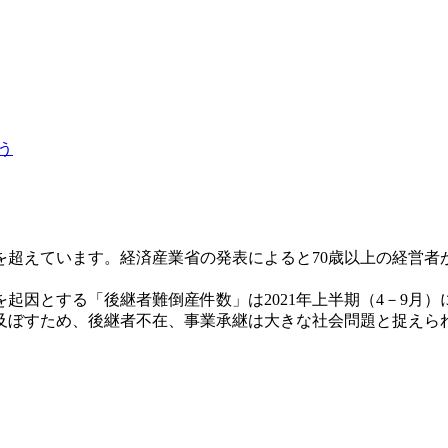
う
も視野に
超えています。経済産業省の発表によると70歳以上の経営者が2
因とする「後継者難倒産件数」は2021年上半期（4－9月）
及ぼすため、後継者不在、事業承継は大きな社会問題と捉えら