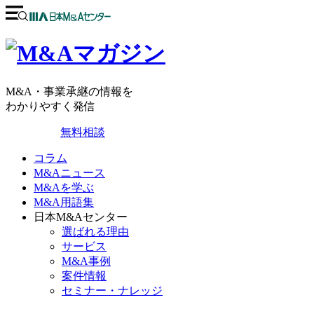
M&A・事業承継の情報を
わかりやすく発信
無料相談
コラム
M&Aニュース
M&Aを学ぶ
M&A用語集
日本M&Aセンター
選ばれる理由
サービス
M&A事例
案件情報
セミナー・ナレッジ