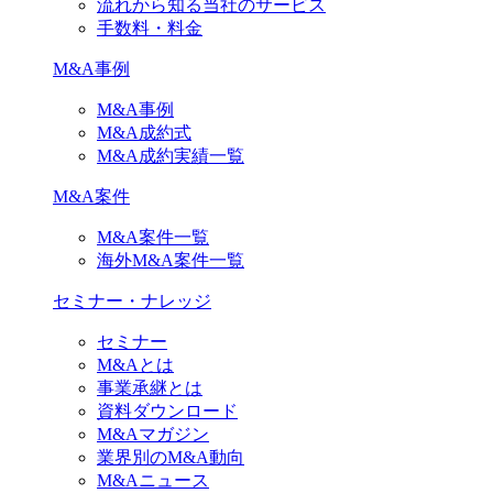
流れから知る当社のサービス
手数料・料金
M&A事例
M&A事例
M&A成約式
M&A成約実績一覧
M&A案件
M&A案件一覧
海外M&A案件一覧
セミナー・ナレッジ
セミナー
M&Aとは
事業承継とは
資料ダウンロード
M&Aマガジン
業界別のM&A動向
M&Aニュース