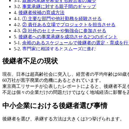
3-1.
親族内承継を希望する経営者の減少
3-2.
事業承継に対する親子間のギャップ
4.
後継者候補の育成方法
4-1.
① 主要な部門や他社勤務を経験させる
4-2.
② 責任ある立場でプロジェクトを担当させる
4-3.
③ 社外のセミナーや勉強会に参加させる
5.
後継者への事業承継を成功させる2つのポイント
5-1.
余裕のあるスケジュールで後継者の選定・育成を行
5-2.
専門家に相談するとスムーズに進む
6.
後継者が見つからない場合は、M&Aによる事業承継
後継者不足の現状
7.
終わりに
7-1.
著者
現在、日本は超高齢社会に突入し、経営者の平均年齢は60歳を
60万社が黒字廃業の危機にあるとされています。
東京商工リサーチが公表したレポートによると、後継者不足を起
不足は個々の企業だけの問題だけではなく地域経済に影響を
中小企業における後継者選び事情
後継者を選び、承継する方法は大きくは3つ挙げられます。