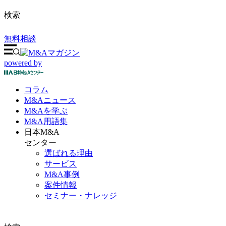
検索
無料相談
powered by
コラム
M&A
ニュース
M&Aを
学ぶ
M&A
用語集
日本M&A
センター
選ばれる理由
サービス
M&A事例
案件情報
セミナー・ナレッジ