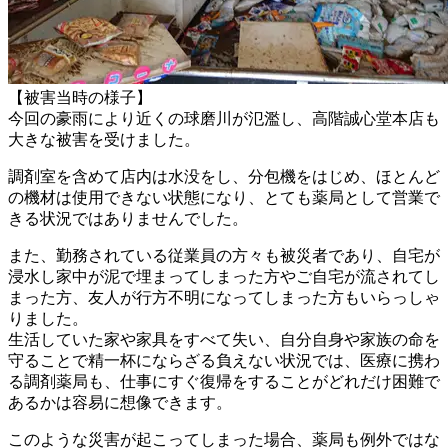
【被害当時の様子】
今回の豪雨により近くの球磨川が氾濫し、高階誠心堂本店も
大きな被害を受けました。
調剤室を含めて店内は水没をし、分包機をはじめ、ほとんど
の機材は使用できない状態になり、とても薬局として営業で
きる状況ではありませんでした。
また、勤務されている従業員の方々も被災者であり、自宅が
浸水し家中が泥で埋まってしまった方やご自宅が流されてし
まった方、友人が行方不明になってしまった方もいらっしゃ
りました。
生活していた家や家具をすべて失い、自分自身や家族の命を
守ることで精一杯にならざる負えない状況では、医療に携わ
る調剤薬局も、仕事にすぐ復帰をすることがどれだけ困難で
あるかは容易に想像できます。
このような災害が起こってしまった場合、薬局も例外ではな