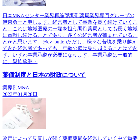
日本M&Aセンター業界再編部調剤薬局業界専門グループの
伊東勇一と申します。経営者として事業を長く続けていくこ
と。これは地域医療の一端を担う調剤薬局としても長く地域
に貢献し続けることであり、多くの経営者が望まれているこ
とかと思います。@cv_buttonただし、様々な苦境を乗り越え
てきた経営者であっても、年齢の壁は乗り越えることはでき
ず、いずれ事業承継が必要になります。事業承継は一般的
に、親族承継・
薬価制度と日本の財政について
業界別M&A
2023年01月28日
改定によって見直しが続く薬価薬局を経営していく中で重要