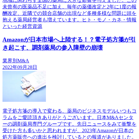
地域に関わらず全国の薬局に大きな影響を与えました。この
未曾有の医薬品不足に加え、毎年の薬価改定と2年に1度の報
酬改定、近隣での競合店舗の出現など多種多様な問題に頭を
抱える薬局経営者も増えています。ヒト・モノ・カネ・情報
といった経営資源
Amazonが日本市場へ上陸する！？電子処方箋が引
き起こす、調剤薬局の参入障壁の崩壊
業界別M&A
2022年09月28日
電子処方箋の導入で変わる、薬局のビジネスモデルいつもコ
ラムをご愛読頂きありがとうございます。日本M&Aセンタ
ーの調剤薬局専門グループです。先日ニュースをみて衝撃を
受けた方も多いかと思われますが、2023年Amazonが日本の
処方薬販売への進出を検討しているとの報道がありました。