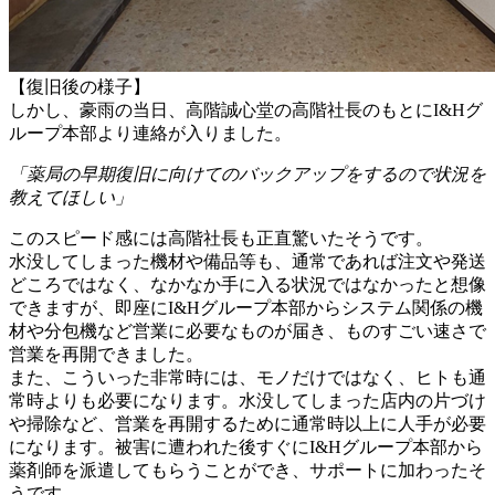
【復旧後の様子】
しかし、豪雨の当日、高階誠心堂の高階社長のもとにI&Hグ
ループ本部より連絡が入りました。
「薬局の早期復旧に向けてのバックアップをするので状況を
教えてほしい」
このスピード感には高階社長も正直驚いたそうです。
水没してしまった機材や備品等も、通常であれば注文や発送
どころではなく、なかなか手に入る状況ではなかったと想像
できますが、即座にI&Hグループ本部からシステム関係の機
材や分包機など営業に必要なものが届き、ものすごい速さで
営業を再開できました。
また、こういった非常時には、モノだけではなく、ヒトも通
常時よりも必要になります。水没してしまった店内の片づけ
や掃除など、営業を再開するために通常時以上に人手が必要
になります。被害に遭われた後すぐにI&Hグループ本部から
薬剤師を派遣してもらうことができ、サポートに加わったそ
うです。