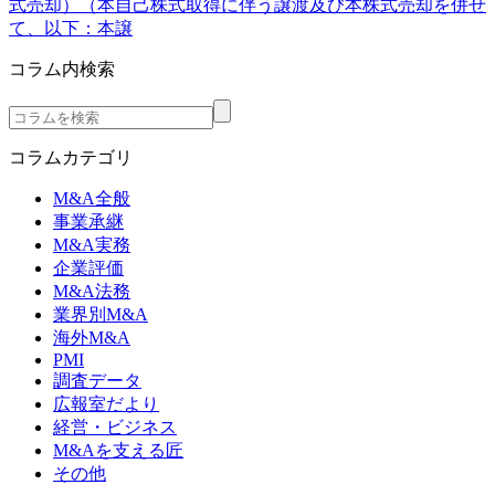
式売却）（本自己株式取得に伴う譲渡及び本株式売却を併せ
て、以下：本譲
コラム内検索
コラムカテゴリ
M&A全般
事業承継
M&A実務
企業評価
M&A法務
業界別M&A
海外M&A
PMI
調査データ
広報室だより
経営・ビジネス
M&Aを支える匠
その他