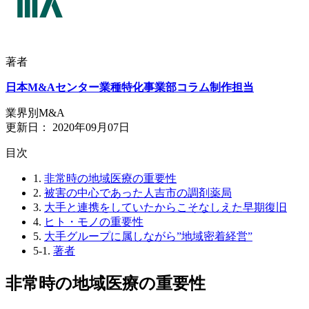
著者
日本M&Aセンター業種特化事業部コラム制作担当
業界別M&A
更新日：
2020年09月07日
⽬次
1.
非常時の地域医療の重要性
2.
被害の中心であった人吉市の調剤薬局
3.
大手と連携をしていたからこそなしえた早期復旧
4.
ヒト・モノの重要性
5.
大手グループに属しながら”地域密着経営”
5-1.
著者
非常時の地域医療の重要性