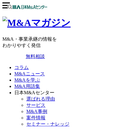
M&A・事業承継の情報を
わかりやすく発信
無料相談
コラム
M&Aニュース
M&Aを学ぶ
M&A用語集
日本M&Aセンター
選ばれる理由
サービス
M&A事例
案件情報
セミナー・ナレッジ