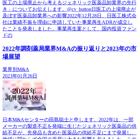
医工の上場廃止から考えるジェネリック医薬品卸業界の先行
き」についてお伝えします。@cv_button日医工の上場廃止が
及ぼす医薬品卸業界への影響2022年12月28日、日医工株式会
社は業績不振を理由に申請していた事業再生ADRが成立し
たことを発表しました。事業再生案として、国内投資ファン
ドの
2022年調剤薬局業界M&Aの振り返りと2023年の市
場展望
業界別M&A
2023年01月26日
日本M&Aセンターの田島聡士と申します。2022年は、一部
メーカーの製造不正を発端に生じたジェネリック医薬品の供
給不足が、先発品も含めた医薬品の供給不足にまで発展し、