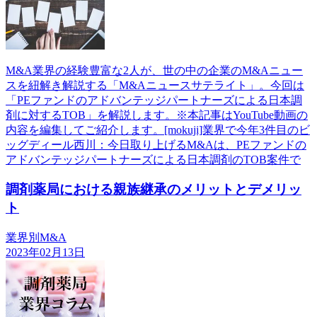
M&A業界の経験豊富な2人が、世の中の企業のM&Aニュー
スを紐解き解説する「M&Aニュースサテライト」。今回は
「PEファンドのアドバンテッジパートナーズによる日本調
剤に対するTOB」を解説します。※本記事はYouTube動画の
内容を編集してご紹介します。[mokuji]業界で今年3件目のビ
ッグディール西川：今日取り上げるM&Aは、PEファンドの
アドバンテッジパートナーズによる日本調剤のTOB案件で
調剤薬局における親族継承のメリットとデメリッ
ト
業界別M&A
2023年02月13日