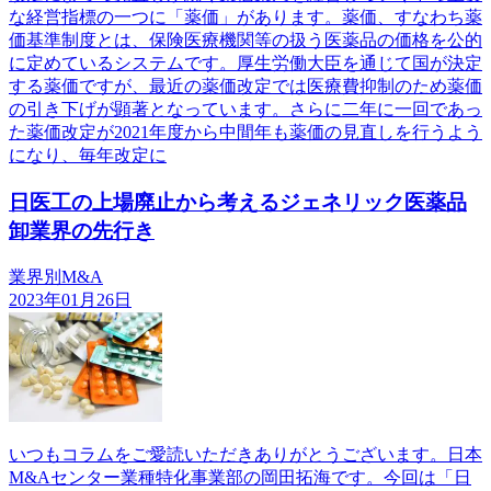
な経営指標の一つに「薬価」があります。薬価、すなわち薬
価基準制度とは、保険医療機関等の扱う医薬品の価格を公的
に定めているシステムです。厚生労働大臣を通じて国が決定
する薬価ですが、最近の薬価改定では医療費抑制のため薬価
の引き下げが顕著となっています。さらに二年に一回であっ
た薬価改定が2021年度から中間年も薬価の見直しを行うよう
になり、毎年改定に
日医工の上場廃止から考えるジェネリック医薬品
卸業界の先行き
業界別M&A
2023年01月26日
いつもコラムをご愛読いただきありがとうございます。日本
M&Aセンター業種特化事業部の岡田拓海です。今回は「日