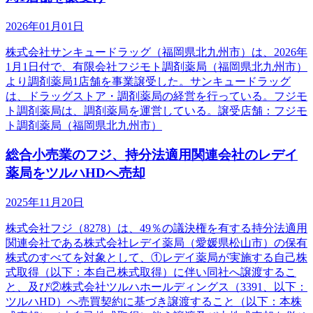
2026年01月01日
株式会社サンキュードラッグ（福岡県北九州市）は、2026年
1月1日付で、有限会社フジモト調剤薬局（福岡県北九州市）
より調剤薬局1店舗を事業譲受した。サンキュードラッグ
は、ドラッグストア・調剤薬局の経営を行っている。フジモ
ト調剤薬局は、調剤薬局を運営している。譲受店舗：フジモ
ト調剤薬局（福岡県北九州市）
総合小売業のフジ、持分法適用関連会社のレデイ
薬局をツルハHDへ売却
2025年11月20日
株式会社フジ（8278）は、49％の議決権を有する持分法適用
関連会社である株式会社レデイ薬局（愛媛県松山市）の保有
株式のすべてを対象として、①レデイ薬局が実施する自己株
式取得（以下：本自己株式取得）に伴い同社へ譲渡するこ
と、及び②株式会社ツルハホールディングス（3391、以下：
ツルハHD）へ売買契約に基づき譲渡すること（以下：本株