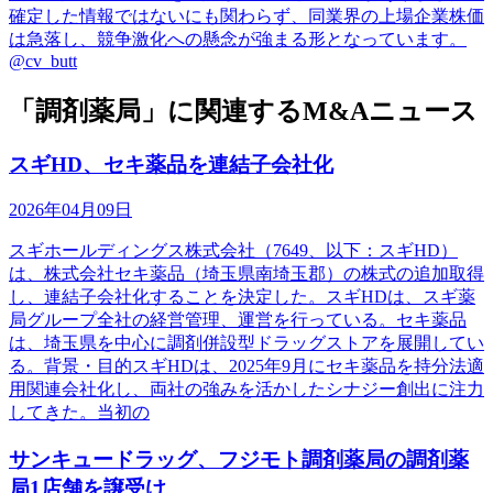
確定した情報ではないにも関わらず、同業界の上場企業株価
は急落し、競争激化への懸念が強まる形となっています。
@cv_butt
「調剤薬局」に関連するM&Aニュース
スギHD、セキ薬品を連結子会社化
2026年04月09日
スギホールディングス株式会社（7649、以下：スギHD）
は、株式会社セキ薬品（埼玉県南埼玉郡）の株式の追加取得
し、連結子会社化することを決定した。スギHDは、スギ薬
局グループ全社の経営管理、運営を行っている。セキ薬品
は、埼玉県を中心に調剤併設型ドラッグストアを展開してい
る。背景・目的スギHDは、2025年9月にセキ薬品を持分法適
用関連会社化し、両社の強みを活かしたシナジー創出に注力
してきた。当初の
サンキュードラッグ、フジモト調剤薬局の調剤薬
局1店舗を譲受け