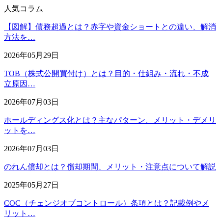
人気コラム
【図解】債務超過とは？赤字や資金ショートとの違い、解消
方法を…
2026年05月29日
TOB（株式公開買付け）とは？目的・仕組み・流れ・不成
立原因…
2026年07月03日
ホールディングス化とは？主なパターン、メリット・デメリ
ットを…
2026年07月03日
のれん償却とは？償却期間、メリット・注意点について解説
2025年05月27日
COC（チェンジオブコントロール）条項とは？記載例やメ
リット…