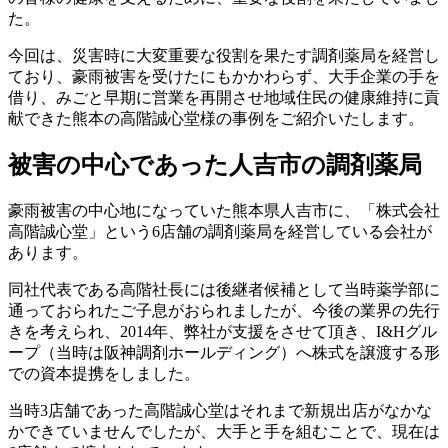
た。
今回は、災害時に大変重要な役割を果たす調剤薬局を経営し
ており、豪雨被害を受けたにもかかわらず、大手企業の手を
借り、みごと早期に営業を再開させ地域住民の健康維持に貢
献できた熊本の高階誠心堂様の事例をご紹介いたします。
被害の中心であった人吉市の調剤薬局
豪雨被害の中心地になっていた熊本県人吉市に、「株式会社
高階誠心堂」という6店舗の調剤薬局を経営している会社が
あります。
同社代表である高階社長には後継者候補として当時薬学部に
通っておられたご子息がおられましたが、今後の業界の先行
きを考えられ、2014年、弊社が支援をさせて頂き、I&Hグル
ープ（当時は阪神調剤ホールディング）へ株式を譲渡する形
での資本提携をしました。
当時3店舗であった高階誠心堂はそれまで新規出店がなかな
かできていませんでしたが、大手と手を組むことで、現在は