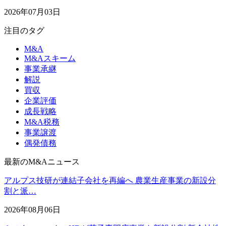
2026年07月03日
注目のタグ
M&A
M&Aスキーム
事業承継
解説
買収
企業評価
成長戦略
M&A税務
事業譲渡
偶発債務
最新のM&Aニュース
アルプス技研が連結子会社を再編へ 農業生産事業の新設分
割と派…
2026年08月06日