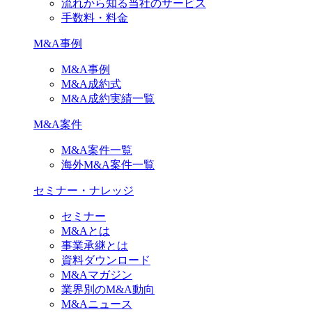
流れから知る当社のサービス
手数料・料金
M&A事例
M&A事例
M&A成約式
M&A成約実績一覧
M&A案件
M&A案件一覧
海外M&A案件一覧
セミナー・ナレッジ
セミナー
M&Aとは
事業承継とは
資料ダウンロード
M&Aマガジン
業界別のM&A動向
M&Aニュース