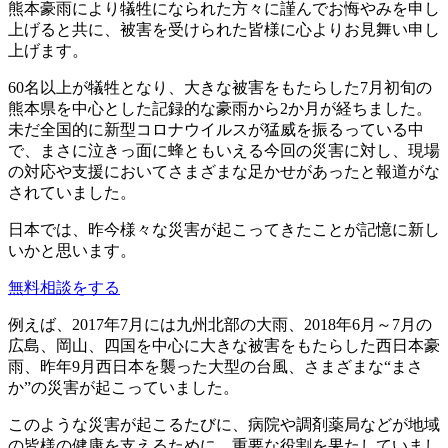
熊本豪雨により犠牲になられた方々に謹んでお悔やみを申し
上げると共に、被害を受けられた皆様に心よりお見舞い申し
上げます。
60名以上が犠牲となり、大きな被害をもたらした7月初旬の
熊本県を中心とした記録的な豪雨から2か月が経ちました。
未だ全国的に新型コロナウイルスが猛威を振るっている中
で、まさに泣きっ面に蜂ともいえる今回の災害に対し、現場
の対応や支援においてさまざまな足かせがあったと報道がな
されていました。
日本では、昨今様々な災害が起こってきたことが記憶に新し
いかと思います。
無料相談をする
例えば、2017年7月には九州北部の大雨、2018年6月～7月の
広島、岡山、四国を中心に大きな被害をもたらした西日本豪
雨、昨年9月西日本を襲った大型の台風、さまざまな“まさ
か”の災害が起こっていました。
このような災害が起こるたびに、病院や調剤薬局などが地域
の皆様の健康を支えるために、重要な役割を果たしていまし