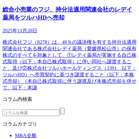
総合小売業のフジ、持分法適用関連会社のレデイ
薬局をツルハHDへ売却
2025年11月20日
株式会社フジ（8278）は、49％の議決権を有する持分法適用
関連会社である株式会社レデイ薬局（愛媛県松山市）の保有
株式のすべてを対象として、①レデイ薬局が実施する自己株
式取得（以下：本自己株式取得）に伴い同社へ譲渡するこ
と、及び②株式会社ツルハホールディングス（3391、以下：
ツルハHD）へ売買契約に基づき譲渡すること（以下：本株
式売却）（本自己株式取得に伴う譲渡及び本株式売却を併せ
て、以下：本譲
コラム内検索
コラムカテゴリ
M&A全般