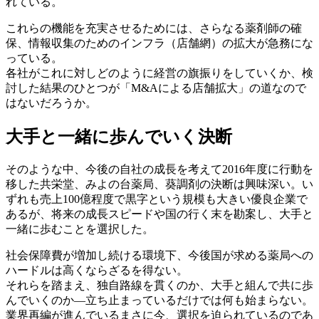
れている。
これらの機能を充実させるためには、さらなる薬剤師の確
保、情報収集のためのインフラ（店舗網）の拡大が急務にな
っている。
各社がこれに対しどのように経営の旗振りをしていくか、検
討した結果のひとつが「M&Aによる店舗拡大」の道なので
はないだろうか。
大手と一緒に歩んでいく決断
そのような中、今後の自社の成長を考えて2016年度に行動を
移した共栄堂、みよの台薬局、葵調剤の決断は興味深い。い
ずれも売上100億程度で黒字という規模も大きい優良企業で
あるが、将来の成長スピードや国の行く末を勘案し、大手と
一緒に歩むことを選択した。
社会保障費が増加し続ける環境下、今後国が求める薬局への
ハードルは高くならざるを得ない。
それらを踏まえ、独自路線を貫くのか、大手と組んで共に歩
んでいくのか―立ち止まっているだけでは何も始まらない。
業界再編が進んでいるまさに今、選択を迫られているのであ