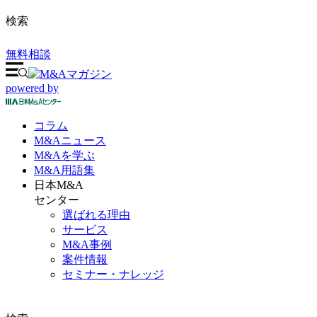
検索
無料相談
powered by
コラム
M&A
ニュース
M&Aを
学ぶ
M&A
用語集
日本M&A
センター
選ばれる理由
サービス
M&A事例
案件情報
セミナー・ナレッジ