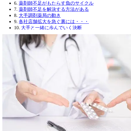
6.
薬剤師不足がもたらす負のサイクル
7.
薬剤師不足を解決する方法がある
8.
大手調剤薬局の動き
9.
各社店舗拡大を急ぐ裏には・・・
10.
大手と一緒に歩んでいく決断
10-1.
著者