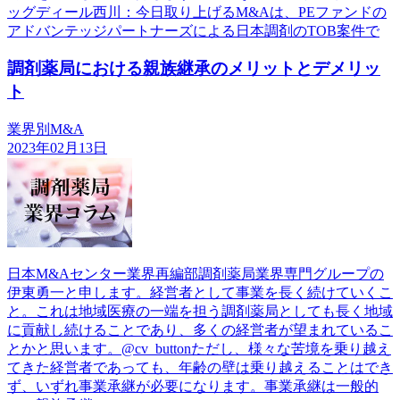
ッグディール西川：今日取り上げるM&Aは、PEファンドの
アドバンテッジパートナーズによる日本調剤のTOB案件で
調剤薬局における親族継承のメリットとデメリッ
ト
業界別M&A
2023年02月13日
日本M&Aセンター業界再編部調剤薬局業界専門グループの
伊東勇一と申します。経営者として事業を長く続けていくこ
と。これは地域医療の一端を担う調剤薬局としても長く地域
に貢献し続けることであり、多くの経営者が望まれているこ
とかと思います。@cv_buttonただし、様々な苦境を乗り越え
てきた経営者であっても、年齢の壁は乗り越えることはでき
ず、いずれ事業承継が必要になります。事業承継は一般的