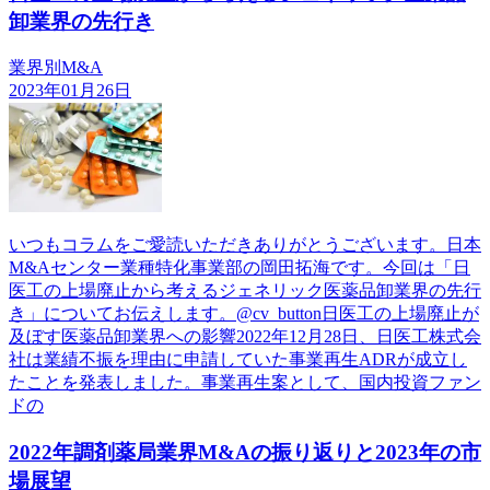
卸業界の先行き
業界別M&A
2023年01月26日
いつもコラムをご愛読いただきありがとうございます。日本
M&Aセンター業種特化事業部の岡田拓海です。今回は「日
医工の上場廃止から考えるジェネリック医薬品卸業界の先行
き」についてお伝えします。@cv_button日医工の上場廃止が
及ぼす医薬品卸業界への影響2022年12月28日、日医工株式会
社は業績不振を理由に申請していた事業再生ADRが成立し
たことを発表しました。事業再生案として、国内投資ファン
ドの
2022年調剤薬局業界M&Aの振り返りと2023年の市
場展望