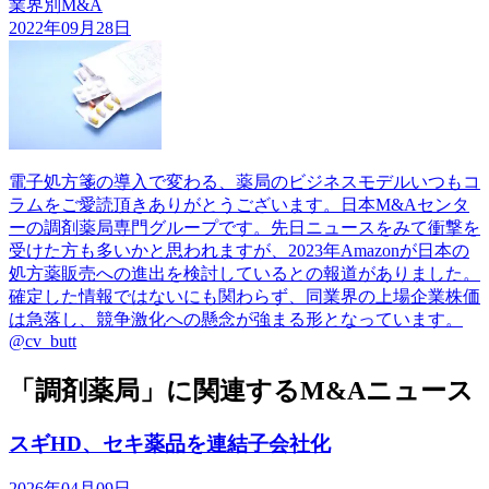
業界別M&A
2022年09月28日
電子処方箋の導入で変わる、薬局のビジネスモデルいつもコ
ラムをご愛読頂きありがとうございます。日本M&Aセンタ
ーの調剤薬局専門グループです。先日ニュースをみて衝撃を
受けた方も多いかと思われますが、2023年Amazonが日本の
処方薬販売への進出を検討しているとの報道がありました。
確定した情報ではないにも関わらず、同業界の上場企業株価
は急落し、競争激化への懸念が強まる形となっています。
@cv_butt
「調剤薬局」に関連するM&Aニュース
スギHD、セキ薬品を連結子会社化
2026年04月09日