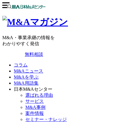
M&A・事業承継の情報を
わかりやすく発信
無料相談
コラム
M&Aニュース
M&Aを学ぶ
M&A用語集
日本M&Aセンター
選ばれる理由
サービス
M&A事例
案件情報
セミナー・ナレッジ