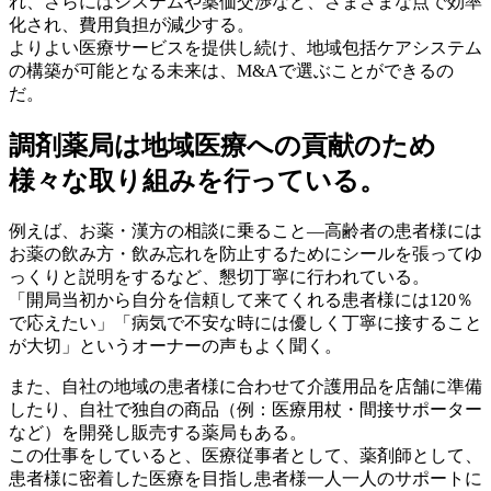
れ、さらにはシステムや薬価交渉など、さまざまな点で効率
化され、費用負担が減少する。
よりよい医療サービスを提供し続け、地域包括ケアシステム
の構築が可能となる未来は、M&Aで選ぶことができるの
だ。
調剤薬局は地域医療への貢献のため
様々な取り組みを行っている。
例えば、お薬・漢方の相談に乗ること―高齢者の患者様には
お薬の飲み方・飲み忘れを防止するためにシールを張ってゆ
っくりと説明をするなど、懇切丁寧に行われている。
「開局当初から自分を信頼して来てくれる患者様には120％
で応えたい」「病気で不安な時には優しく丁寧に接すること
が大切」というオーナーの声もよく聞く。
また、自社の地域の患者様に合わせて介護用品を店舗に準備
したり、自社で独自の商品（例：医療用杖・間接サポーター
など）を開発し販売する薬局もある。
この仕事をしていると、医療従事者として、薬剤師として、
患者様に密着した医療を目指し患者様一人一人のサポートに