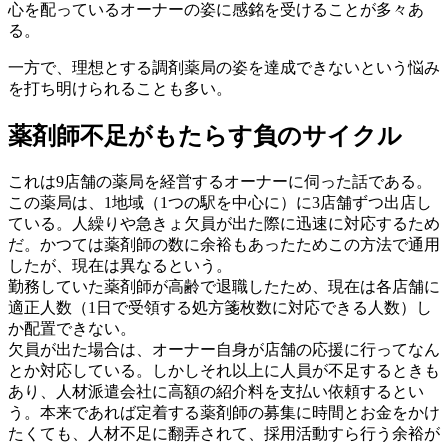
心を配っているオーナーの姿に感銘を受けることが多々あ
る。
一方で、理想とする調剤薬局の姿を達成できないという悩み
を打ち明けられることも多い。
薬剤師不足がもたらす負のサイクル
これは9店舗の薬局を経営するオーナーに伺った話である。
この薬局は、1地域（1つの駅を中心に）に3店舗ずつ出店し
ている。人繰りや急きょ欠員が出た際に迅速に対応するため
だ。かつては薬剤師の数に余裕もあったためこの方法で通用
したが、現在は異なるという。
勤務していた薬剤師が高齢で退職したため、現在は各店舗に
適正人数（1日で受領する処方箋枚数に対応できる人数）し
か配置できない。
欠員が出た場合は、オーナー自身が店舗の応援に行ってなん
とか対応している。しかしそれ以上に人員が不足するときも
あり、人材派遣会社に高額の紹介料を支払い依頼するとい
う。本来であれば定着する薬剤師の募集に時間とお金をかけ
たくても、人材不足に翻弄されて、採用活動すら行う余裕が