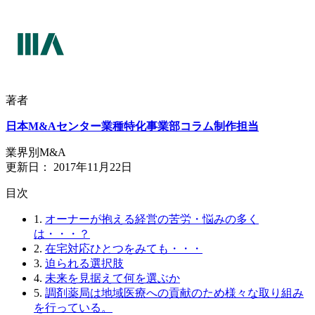
著者
日本M&Aセンター業種特化事業部コラム制作担当
業界別M&A
更新日：
2017年11月22日
⽬次
1.
オーナーが抱える経営の苦労・悩みの多く
は・・・？
2.
在宅対応ひとつをみても・・・
3.
迫られる選択肢
4.
未来を見据えて何を選ぶか
5.
調剤薬局は地域医療への貢献のため様々な取り組み
を行っている。