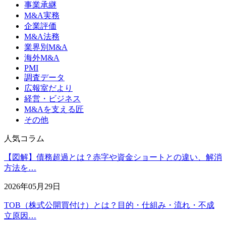
事業承継
M&A実務
企業評価
M&A法務
業界別M&A
海外M&A
PMI
調査データ
広報室だより
経営・ビジネス
M&Aを支える匠
その他
人気コラム
【図解】債務超過とは？赤字や資金ショートとの違い、解消
方法を…
2026年05月29日
TOB（株式公開買付け）とは？目的・仕組み・流れ・不成
立原因…