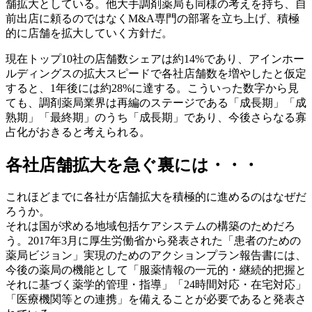
舗拡大としている。他大手調剤薬局も同様の考えを持ち、自
前出店に頼るのではなくM&A専門の部署を立ち上げ、積極
的に店舗を拡大していく方針だ。
現在トップ10社の店舗数シェアは約14%であり、アインホー
ルディングスの拡大スピードで各社店舗数を増やしたと仮定
すると、1年後には約28%に達する。こういった数字から見
ても、調剤薬局業界は再編のステージである「成長期」「成
熟期」「最終期」のうち「成長期」であり、今後さらなる寡
占化がおきると考えられる。
各社店舗拡大を急ぐ裏には・・・
これほどまでに各社が店舗拡大を積極的に進めるのはなぜだ
ろうか。
それは国が求める地域包括ケアシステムの構築のためだろ
う。2017年3月に厚生労働省から発表された「患者のための
薬局ビジョン」実現のためのアクションプラン報告書には、
今後の薬局の機能として「服薬情報の一元的・継続的把握と
それに基づく薬学的管理・指導」「24時間対応・在宅対応」
「医療機関等との連携」を備えることが必要であると発表さ