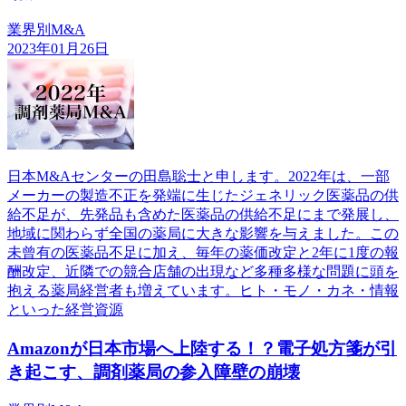
業界別M&A
2023年01月26日
日本M&Aセンターの田島聡士と申します。2022年は、一部
メーカーの製造不正を発端に生じたジェネリック医薬品の供
給不足が、先発品も含めた医薬品の供給不足にまで発展し、
地域に関わらず全国の薬局に大きな影響を与えました。この
未曾有の医薬品不足に加え、毎年の薬価改定と2年に1度の報
酬改定、近隣での競合店舗の出現など多種多様な問題に頭を
抱える薬局経営者も増えています。ヒト・モノ・カネ・情報
といった経営資源
Amazonが日本市場へ上陸する！？電子処方箋が引
き起こす、調剤薬局の参入障壁の崩壊