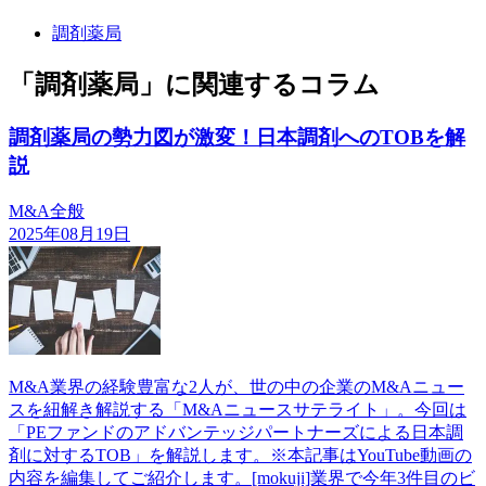
調剤薬局
「調剤薬局」に関連するコラム
調剤薬局の勢力図が激変！日本調剤へのTOBを解
説
M&A全般
2025年08月19日
M&A業界の経験豊富な2人が、世の中の企業のM&Aニュー
スを紐解き解説する「M&Aニュースサテライト」。今回は
「PEファンドのアドバンテッジパートナーズによる日本調
剤に対するTOB」を解説します。※本記事はYouTube動画の
内容を編集してご紹介します。[mokuji]業界で今年3件目のビ