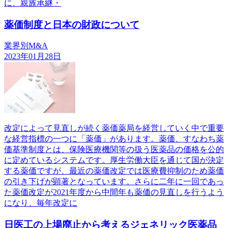
に、親族承継・
薬価制度と日本の財政について
業界別M&A
2023年01月28日
改定によって見直しが続く薬価薬局を経営していく中で重要
な経営指標の一つに「薬価」があります。薬価、すなわち薬
価基準制度とは、保険医療機関等の扱う医薬品の価格を公的
に定めているシステムです。厚生労働大臣を通じて国が決定
する薬価ですが、最近の薬価改定では医療費抑制のため薬価
の引き下げが顕著となっています。さらに二年に一回であっ
た薬価改定が2021年度から中間年も薬価の見直しを行うよう
になり、毎年改定に
日医工の上場廃止から考えるジェネリック医薬品