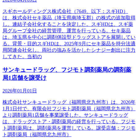
スギホールディングス株式会社（7649、以下：スギHD）
は、株式会社セキ薬品（埼玉県南埼玉郡）の株式の追加取得
し、連結子会社化することを決定した。スギHDは、スギ薬
局グループ全社の経営管理、運営を行っている。セキ薬品
は、埼玉県を中心に調剤併設型ドラッグストアを展開してい
る。背景・目的スギHDは、2025年9月にセキ薬品を持分法適
用関連会社化し、両社の強みを活かしたシナジー創出に注力
してきた。当初の
サンキュードラッグ、フジモト調剤薬局の調剤薬
局1店舗を譲受け
2026年01月01日
株式会社サンキュードラッグ（福岡県北九州市）は、2026年
1月1日付で、有限会社フジモト調剤薬局（福岡県北九州市）
より調剤薬局1店舗を事業譲受した。サンキュードラッグ
は、ドラッグストア・調剤薬局の経営を行っている。フジモ
ト調剤薬局は、調剤薬局を運営している。譲受店舗：フジモ
ト調剤薬局（福岡県北九州市）