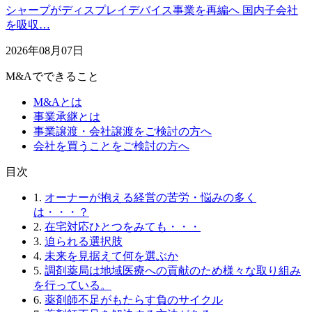
シャープがディスプレイデバイス事業を再編へ 国内子会社
を吸収…
2026年08月07日
M&Aでできること
M&Aとは
事業承継とは
事業譲渡・会社譲渡をご検討の方へ
会社を買うことをご検討の方へ
⽬次
1.
オーナーが抱える経営の苦労・悩みの多く
は・・・？
2.
在宅対応ひとつをみても・・・
3.
迫られる選択肢
4.
未来を見据えて何を選ぶか
5.
調剤薬局は地域医療への貢献のため様々な取り組み
を行っている。
6.
薬剤師不足がもたらす負のサイクル