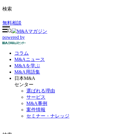
検索
無料相談
powered by
コラム
M&A
ニュース
M&Aを
学ぶ
M&A
用語集
日本M&A
センター
選ばれる理由
サービス
M&A事例
案件情報
セミナー・ナレッジ