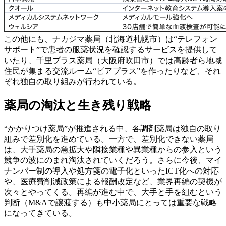
この他にも、ナカジマ薬局（北海道札幌市）は“テレフォン
サポート”で患者の服薬状況を確認するサービスを提供して
いたり、千里プラス薬局（大阪府吹田市）では高齢者ら地域
住民が集まる交流ルーム“ピアプラス”を作ったりなど、それ
ぞれ独自の取り組みが行われている。
薬局の淘汰と生き残り戦略
“かかりつけ薬局”が推進される中、各調剤薬局は独自の取り
組みで差別化を進めている。一方で、差別化できない薬局
は、大手薬局の急拡大や隣接業種や異業種からの参入という
競争の波にのまれ淘汰されていくだろう。さらに今後、マイ
ナンバー制の導入や処方箋の電子化といったICT化への対応
や、医療費削減政策による報酬改定など、業界再編の契機が
次々とやってくる。再編が進む中で、大手と手を組むという
判断（M&Aで譲渡する）も中小薬局にとっては重要な戦略
になってきている。