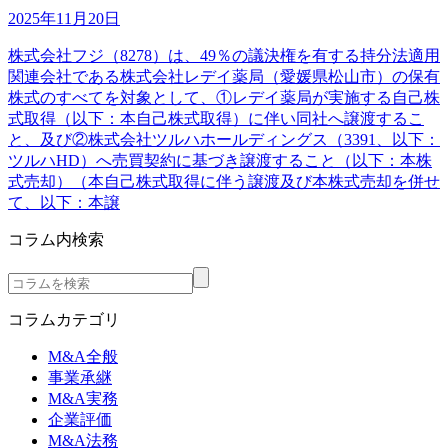
2025年11月20日
株式会社フジ（8278）は、49％の議決権を有する持分法適用
関連会社である株式会社レデイ薬局（愛媛県松山市）の保有
株式のすべてを対象として、①レデイ薬局が実施する自己株
式取得（以下：本自己株式取得）に伴い同社へ譲渡するこ
と、及び②株式会社ツルハホールディングス（3391、以下：
ツルハHD）へ売買契約に基づき譲渡すること（以下：本株
式売却）（本自己株式取得に伴う譲渡及び本株式売却を併せ
て、以下：本譲
コラム内検索
コラムカテゴリ
M&A全般
事業承継
M&A実務
企業評価
M&A法務