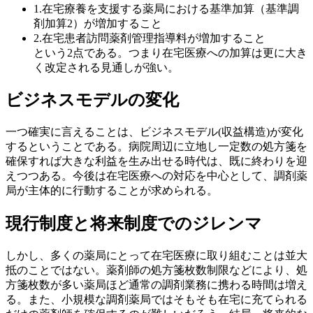
1.在宅療養を支援する薬局における基準加算（基準調
剤加算2）が増加すること
2.在宅患者訪問薬剤管理指導料が増加すること
という2点である。つまり在宅医療への加算は更に大き
く改定される見通しが強い。
ビジネスモデルの変化
一つ確実に言えることは、ビジネスモデル(収益構造)が変化
するということである。病院周辺に立地し一定数の処方箋を
確保すれば大きな利益を生み出せる時代は、既に終わりを迎
えつつある。今後は在宅医療への対応を中心として、調剤薬
局が主体的に行動することが求められる。
現行制度と将来制度でのジレンマ
しかし、多くの薬局にとって在宅医療に取り組むことは並大
抵のことではない。薬剤師の処方箋枚数制限などにより、処
方箋枚数が多い薬局ほど通常の調剤業務に携わる時間は増え
る。また、小規模な調剤薬局ではそもそも在宅に充てられる