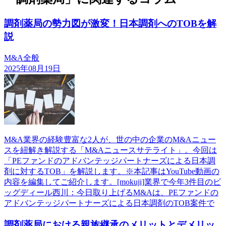
調剤薬局の勢力図が激変！日本調剤へのTOBを解
説
M&A全般
2025年08月19日
M&A業界の経験豊富な2人が、世の中の企業のM&Aニュー
スを紐解き解説する「M&Aニュースサテライト」。今回は
「PEファンドのアドバンテッジパートナーズによる日本調
剤に対するTOB」を解説します。※本記事はYouTube動画の
内容を編集してご紹介します。[mokuji]業界で今年3件目のビ
ッグディール西川：今日取り上げるM&Aは、PEファンドの
アドバンテッジパートナーズによる日本調剤のTOB案件で
調剤薬局における親族継承のメリットとデメリッ