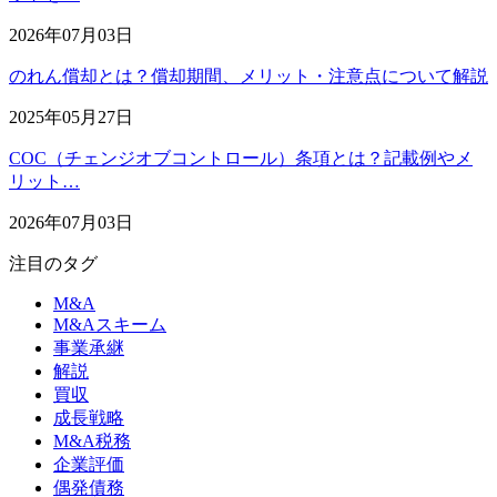
2026年07月03日
のれん償却とは？償却期間、メリット・注意点について解説
2025年05月27日
COC（チェンジオブコントロール）条項とは？記載例やメ
リット…
2026年07月03日
注目のタグ
M&A
M&Aスキーム
事業承継
解説
買収
成長戦略
M&A税務
企業評価
偶発債務