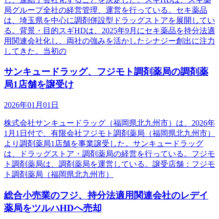
局グループ全社の経営管理、運営を行っている。セキ薬品
は、埼玉県を中心に調剤併設型ドラッグストアを展開してい
る。背景・目的スギHDは、2025年9月にセキ薬品を持分法適
用関連会社化し、両社の強みを活かしたシナジー創出に注力
してきた。当初の
サンキュードラッグ、フジモト調剤薬局の調剤薬
局1店舗を譲受け
2026年01月01日
株式会社サンキュードラッグ（福岡県北九州市）は、2026年
1月1日付で、有限会社フジモト調剤薬局（福岡県北九州市）
より調剤薬局1店舗を事業譲受した。サンキュードラッグ
は、ドラッグストア・調剤薬局の経営を行っている。フジモ
ト調剤薬局は、調剤薬局を運営している。譲受店舗：フジモ
ト調剤薬局（福岡県北九州市）
総合小売業のフジ、持分法適用関連会社のレデイ
薬局をツルハHDへ売却