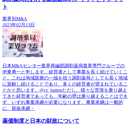
ト
業界別M&A
2023年02月13日
日本M&Aセンター業界再編部調剤薬局業界専門グループの
伊東勇一と申します。経営者として事業を長く続けていくこ
と。これは地域医療の一端を担う調剤薬局としても長く地域
に貢献し続けることであり、多くの経営者が望まれているこ
とかと思います。@cv_buttonただし、様々な苦境を乗り越え
てきた経営者であっても、年齢の壁は乗り越えることはでき
ず、いずれ事業承継が必要になります。事業承継は一般的
に、親族承継・
薬価制度と日本の財政について