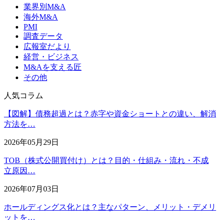
業界別M&A
海外M&A
PMI
調査データ
広報室だより
経営・ビジネス
M&Aを支える匠
その他
人気コラム
【図解】債務超過とは？赤字や資金ショートとの違い、解消
方法を…
2026年05月29日
TOB（株式公開買付け）とは？目的・仕組み・流れ・不成
立原因…
2026年07月03日
ホールディングス化とは？主なパターン、メリット・デメリ
ットを…