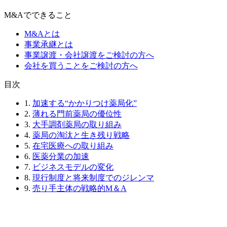
M&Aでできること
M&Aとは
事業承継とは
事業譲渡・会社譲渡をご検討の方へ
会社を買うことをご検討の方へ
⽬次
1.
加速する“かかりつけ薬局化”
2.
薄れる門前薬局の優位性
3.
大手調剤薬局の取り組み
4.
薬局の淘汰と生き残り戦略
5.
在宅医療への取り組み
6.
医薬分業の加速
7.
ビジネスモデルの変化
8.
現行制度と将来制度でのジレンマ
9.
売り手主体の戦略的M＆A