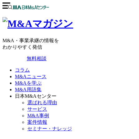
M&A・事業承継の情報を
わかりやすく発信
無料相談
コラム
M&Aニュース
M&Aを学ぶ
M&A用語集
日本M&Aセンター
選ばれる理由
サービス
M&A事例
案件情報
セミナー・ナレッジ