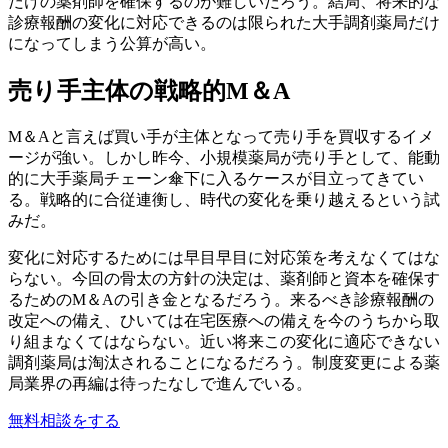
だけの薬剤師を確保するのが難しいだろう。結局、将来的な
診療報酬の変化に対応できるのは限られた大手調剤薬局だけ
になってしまう公算が高い。
売り手主体の戦略的M＆A
M＆Aと言えば買い手が主体となって売り手を買収するイメ
ージが強い。しかし昨今、小規模薬局が売り手として、能動
的に大手薬局チェーン傘下に入るケースが目立ってきてい
る。戦略的に合従連衡し、時代の変化を乗り越えるという試
みだ。
変化に対応するためには早目早目に対応策を考えなくてはな
らない。今回の骨太の方針の決定は、薬剤師と資本を確保す
るためのM＆Aの引き金となるだろう。来るべき診療報酬の
改定への備え、ひいては在宅医療への備えを今のうちから取
り組まなくてはならない。近い将来この変化に適応できない
調剤薬局は淘汰されることになるだろう。制度変更による薬
局業界の再編は待ったなしで進んでいる。
無料相談をする