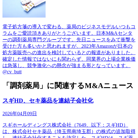
電子処方箋の導入で変わる、薬局のビジネスモデルいつもコ
ラムをご愛読頂きありがとうございます。日本M&Aセンタ
ーの調剤薬局専門グループです。先日ニュースをみて衝撃を
受けた方も多いかと思われますが、2023年Amazonが日本の
処方薬販売への進出を検討しているとの報道がありました。
確定した情報ではないにも関わらず、同業界の上場企業株価
は急落し、競争激化への懸念が強まる形となっています。
@cv_butt
「調剤薬局」に関連するM&Aニュース
スギHD、セキ薬品を連結子会社化
2026年04月09日
スギホールディングス株式会社（7649、以下：スギHD）
は、株式会社セキ薬品（埼玉県南埼玉郡）の株式の追加取得
し、連結子会社化することを決定した。スギHDは、スギ薬