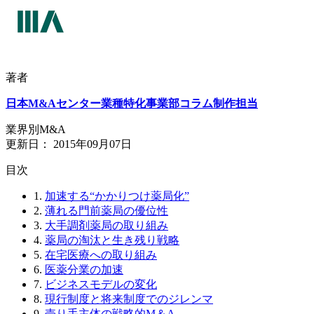
著者
日本M&Aセンター業種特化事業部コラム制作担当
業界別M&A
更新日：
2015年09月07日
⽬次
1.
加速する“かかりつけ薬局化”
2.
薄れる門前薬局の優位性
3.
大手調剤薬局の取り組み
4.
薬局の淘汰と生き残り戦略
5.
在宅医療への取り組み
6.
医薬分業の加速
7.
ビジネスモデルの変化
8.
現行制度と将来制度でのジレンマ
9.
売り手主体の戦略的M＆A