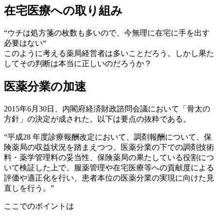
在宅医療への取り組み
“ウチは処方箋の枚数も多いので、今無理に在宅に手を出す
必要はない“
このように考える薬局経営者は多いことだろう。しかし果た
してその判断は本当に正しいのだろうか？
医薬分業の加速
2015年6月30日、内閣府経済財政諮問会議において「骨太の
方針」の決定が成された。以下は要点の抜粋である。
“平成28 年度診療報酬改定において、調剤報酬について、保
険薬局の収益状況を踏まえつつ、医薬分業の下での調剤技術
料・薬学管理料の妥当性、保険薬局の果たしている役割につ
いて検証した上で、服薬管理や在宅医療等への貢献度による
評価や適正化を行い、患者本位の医薬分業の実現に向けた見
直しを行う。”
ここでのポイントは