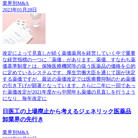
業界別M&A
2023年01月28日
改定によって見直しが続く薬価薬局を経営していく中で重要
な経営指標の一つに「薬価」があります。薬価、すなわち薬
価基準制度とは、保険医療機関等の扱う医薬品の価格を公的
に定めているシステムです。厚生労働大臣を通じて国が決定
する薬価ですが、最近の薬価改定では医療費抑制のため薬価
の引き下げが顕著となっています。さらに二年に一回であっ
た薬価改定が2021年度から中間年も薬価の見直しを行うよう
になり、毎年改定に
日医工の上場廃止から考えるジェネリック医薬品
卸業界の先行き
業界別M&A