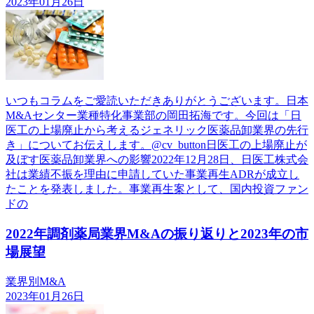
2023年01月26日
いつもコラムをご愛読いただきありがとうございます。日本
M&Aセンター業種特化事業部の岡田拓海です。今回は「日
医工の上場廃止から考えるジェネリック医薬品卸業界の先行
き」についてお伝えします。@cv_button日医工の上場廃止が
及ぼす医薬品卸業界への影響2022年12月28日、日医工株式会
社は業績不振を理由に申請していた事業再生ADRが成立し
たことを発表しました。事業再生案として、国内投資ファン
ドの
2022年調剤薬局業界M&Aの振り返りと2023年の市
場展望
業界別M&A
2023年01月26日