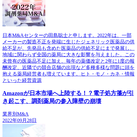
日本M&Aセンターの田島聡士と申します。2022年は、一部
メーカーの製造不正を発端に生じたジェネリック医薬品の供
給不足が、先発品も含めた医薬品の供給不足にまで発展し、
地域に関わらず全国の薬局に大きな影響を与えました。この
未曾有の医薬品不足に加え、毎年の薬価改定と2年に1度の報
酬改定、近隣での競合店舗の出現など多種多様な問題に頭を
抱える薬局経営者も増えています。ヒト・モノ・カネ・情報
といった経営資源
Amazonが日本市場へ上陸する！？電子処方箋が引
き起こす、調剤薬局の参入障壁の崩壊
業界別M&A
2022年09月28日