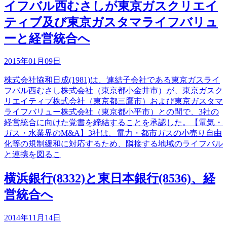
イフバル西むさしが東京ガスクリエイ
ティブ及び東京ガスタマライフバリュ
ーと経営統合へ
2015年01月09日
株式会社協和日成(1981)は、連結子会社である東京ガスライ
フバル西むさし株式会社（東京都小金井市）が、東京ガスク
リエイティブ株式会社（東京都三鷹市）および東京ガスタマ
ライフバリュー株式会社（東京都小平市）との間で、3社の
経営統合に向けた覚書を締結することを承認した。【電気・
ガス・水業界のM&A】3社は、電力・都市ガスの小売り自由
化等の規制緩和に対応するため、隣接する地域のライフバル
と連携を図るこ
横浜銀行(8332)と東日本銀行(8536)、経
営統合へ
2014年11月14日