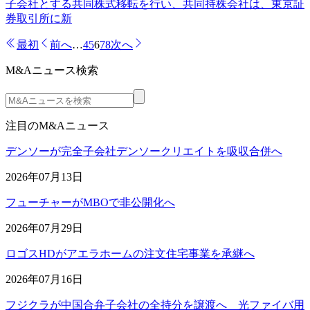
子会社とする共同株式移転を行い、共同持株会社は、東京証
券取引所に新
最初
前へ
…
4
5
6
7
8
次へ
M&Aニュース検索
注目のM&Aニュース
デンソーが完全子会社デンソークリエイトを吸収合併へ
2026年07月13日
フューチャーがMBOで非公開化へ
2026年07月29日
ロゴスHDがアエラホームの注文住宅事業を承継へ
2026年07月16日
フジクラが中国合弁子会社の全持分を譲渡へ 光ファイバ用