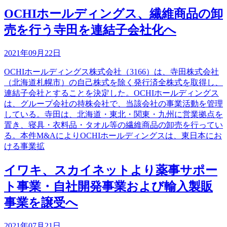
OCHIホールディングス、繊維商品の卸
売を行う寺田を連結子会社化へ
2021年09月22日
OCHIホールディングス株式会社（3166）は、寺田株式会社
（北海道札幌市）の自己株式を除く発行済全株式を取得し、
連結子会社とすることを決定した。OCHIホールディングス
は、グループ会社の持株会社で、当該会社の事業活動を管理
している。寺田は、北海道・東北・関東・九州に営業拠点を
置き、寝具・衣料品・タオル等の繊維商品の卸売を行ってい
る。本件M&AによりOCHIホールディングスは、東日本にお
ける事業拡
イワキ、スカイネットより薬事サポー
ト事業・自社開発事業および輸入製販
事業を譲受へ
2021年07月21日