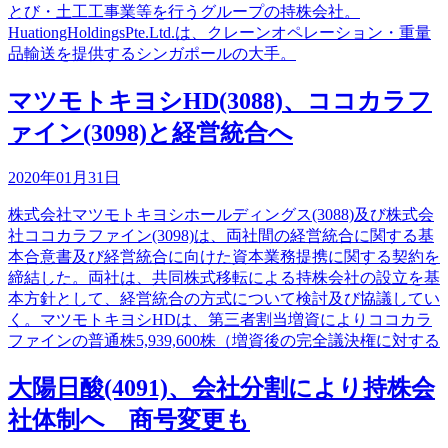
とび・土工工事業等を行うグループの持株会社。
HuationgHoldingsPte.Ltd.は、クレーンオペレーション・重量
品輸送を提供するシンガポールの大手。
マツモトキヨシHD(3088)、ココカラフ
ァイン(3098)と経営統合へ
2020年01月31日
株式会社マツモトキヨシホールディングス(3088)及び株式会
社ココカラファイン(3098)は、両社間の経営統合に関する基
本合意書及び経営統合に向けた資本業務提携に関する契約を
締結した。両社は、共同株式移転による持株会社の設立を基
本方針として、経営統合の方式について検討及び協議してい
く。マツモトキヨシHDは、第三者割当増資によりココカラ
ファインの普通株5,939,600株（増資後の完全議決権に対する
大陽日酸(4091)、会社分割により持株会
社体制へ 商号変更も