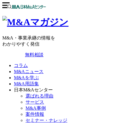
M&A・事業承継の情報を
わかりやすく発信
無料相談
コラム
M&Aニュース
M&Aを学ぶ
M&A用語集
日本M&Aセンター
選ばれる理由
サービス
M&A事例
案件情報
セミナー・ナレッジ