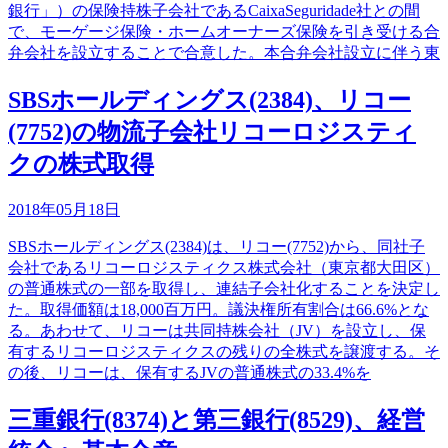
銀行」）の保険持株子会社であるCaixaSeguridade社との間
で、モーゲージ保険・ホームオーナーズ保険を引き受ける合
弁会社を設立することで合意した。本合弁会社設立に伴う東
SBSホールディングス(2384)、リコー
(7752)の物流子会社リコーロジスティ
クの株式取得
2018年05月18日
SBSホールディングス(2384)は、リコー(7752)から、同社子
会社であるリコーロジスティクス株式会社（東京都大田区）
の普通株式の一部を取得し、連結子会社化することを決定し
た。取得価額は18,000百万円。議決権所有割合は66.6%とな
る。あわせて、リコーは共同持株会社（JV）を設立し、保
有するリコーロジスティクスの残りの全株式を譲渡する。そ
の後、リコーは、保有するJVの普通株式の33.4%を
三重銀行(8374)と第三銀行(8529)、経営