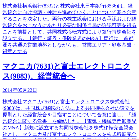
株式会社横浜銀行(8332)と株式会社東日本銀行(8536)は、経
営統合に向け協議・検討を進めていくことについて基本合意
することを決定した。両行の株主総会における承認および経
営統合をおこなうにあたり必要な関係当局の許認可等を得る
ことを前提として、共同株式移転方式により銀行持株会社を
設立する。【銀行・証券・保険業界のM&A】両行は、首都
圏を共通の営業地盤としながらも、営業エリア・顧客基盤・
得意とする
マクニカ(7631)と富士エレクトロニク
ス(9883)、経営統合へ
2014年05月22日
株式会社マクニカ(7631)と富士エレクトロニクス株式会社
(9883)は、共同株式移転の方法による共同持株会社の設立を
原則とした経営統合を目指すことについて合意に達し、「経
営統合に関する覚書」を締結した。【電気・機械専門卸業界
のM&A】新規に設立する共同持株会社を株式移転完全親会
社とし、マクニカ及び富士エレクトロニクスを株式移転完全