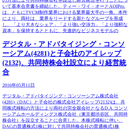
の方法により共同持株会社を設立し経営統合を行うことにつ
いて基本合意書を締結した。ティー・ワイ・オーとAOIPro.
は、ともにTVCM制作業界における業界最大手の一角。本件
により、両社は、業界をリードする新たなグループを形成
し、「より大きなシェア」「より強い交渉力」「より強靭な
資本」を保持するとともに、先進的なビジネスモデルの
デジタル・アドバタイジング・コンソ
ーシアム(4281)と子会社のアイレップ
(2132)、共同持株会社設立により経営統
合
2016年05月11日
デジタル・アドバタイジング・コンソーシアム株式会社
(4281)（DAC）と子会社の株式会社アイレップ(2132)は、共
同株式移転の方法により両社の完全親会社となるD.A.コンソ
ーシアムホールディングス株式会社（東京都渋谷区、共同持
株会社）を設立することに合意した。本株式移転に伴い、
DACの普通株式1株に対して共同持株会社の普通株式1株