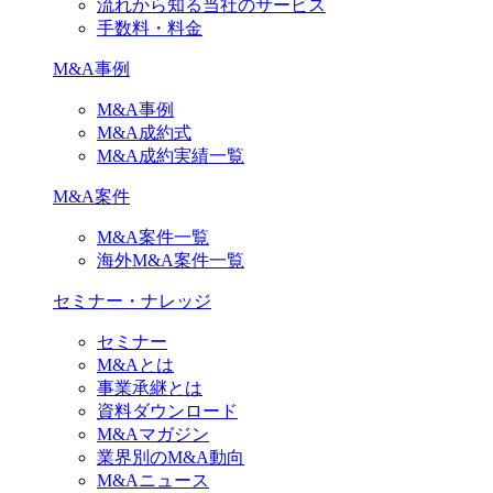
流れから知る当社のサービス
手数料・料金
M&A事例
M&A事例
M&A成約式
M&A成約実績一覧
M&A案件
M&A案件一覧
海外M&A案件一覧
セミナー・ナレッジ
セミナー
M&Aとは
事業承継とは
資料ダウンロード
M&Aマガジン
業界別のM&A動向
M&Aニュース