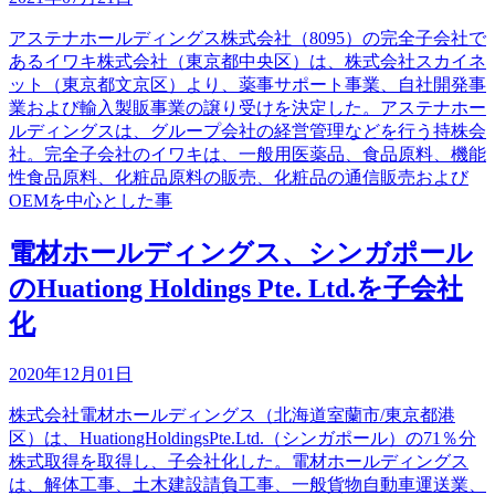
アステナホールディングス株式会社（8095）の完全子会社で
あるイワキ株式会社（東京都中央区）は、株式会社スカイネ
ット（東京都文京区）より、薬事サポート事業、自社開発事
業および輸入製販事業の譲り受けを決定した。アステナホー
ルディングスは、グループ会社の経営管理などを行う持株会
社。完全子会社のイワキは、一般用医薬品、食品原料、機能
性食品原料、化粧品原料の販売、化粧品の通信販売および
OEMを中心とした事
電材ホールディングス、シンガポール
のHuationg Holdings Pte. Ltd.を子会社
化
2020年12月01日
株式会社電材ホールディングス（北海道室蘭市/東京都港
区）は、HuationgHoldingsPte.Ltd.（シンガポール）の71％分
株式取得を取得し、子会社化した。電材ホールディングス
は、解体工事、土木建設請負工事、一般貨物自動車運送業、