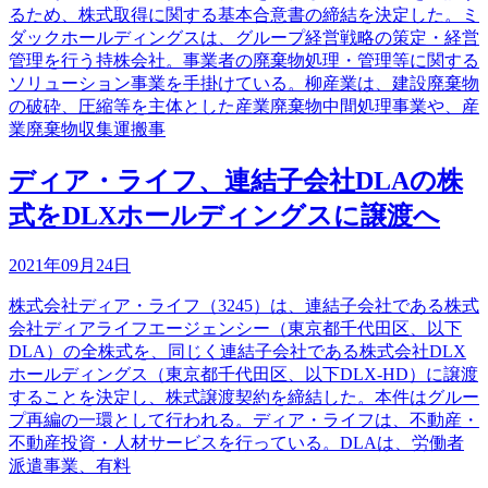
るため、株式取得に関する基本合意書の締結を決定した。ミ
ダックホールディングスは、グループ経営戦略の策定・経営
管理を行う持株会社。事業者の廃棄物処理・管理等に関する
ソリューション事業を手掛けている。柳産業は、建設廃棄物
の破砕、圧縮等を主体とした産業廃棄物中間処理事業や、産
業廃棄物収集運搬事
ディア・ライフ、連結子会社DLAの株
式をDLXホールディングスに譲渡へ
2021年09月24日
株式会社ディア・ライフ（3245）は、連結子会社である株式
会社ディアライフエージェンシー（東京都千代田区、以下
DLA）の全株式を、同じく連結子会社である株式会社DLX
ホールディングス（東京都千代田区、以下DLX-HD）に譲渡
することを決定し、株式譲渡契約を締結した。本件はグルー
プ再編の一環として行われる。ディア・ライフは、不動産・
不動産投資・人材サービスを行っている。DLAは、労働者
派遣事業、有料