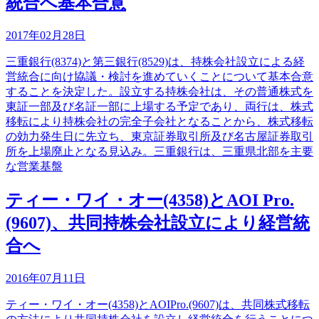
統合へ基本合意
2017年02月28日
三重銀行(8374)と第三銀行(8529)は、持株会社設立による経
営統合に向け協議・検討を進めていくことについて基本合意
することを決定した。設立する持株会社は、その普通株式を
東証一部及び名証一部に上場する予定であり、両行は、株式
移転により持株会社の完全子会社となることから、株式移転
の効力発生日に先立ち、東京証券取引所及び名古屋証券取引
所を上場廃止となる見込み。三重銀行は、三重県北部を主要
な営業基盤
ティー・ワイ・オー(4358)とAOI Pro.
(9607)、共同持株会社設立により経営統
合へ
2016年07月11日
ティー・ワイ・オー(4358)とAOIPro.(9607)は、共同株式移転