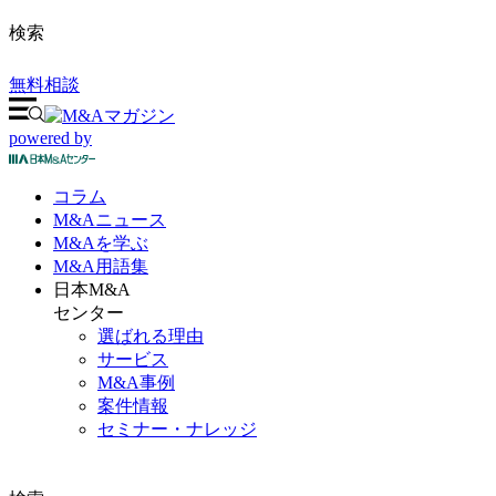
検索
無料相談
powered by
コラム
M&A
ニュース
M&Aを
学ぶ
M&A
用語集
日本M&A
センター
選ばれる理由
サービス
M&A事例
案件情報
セミナー・ナレッジ