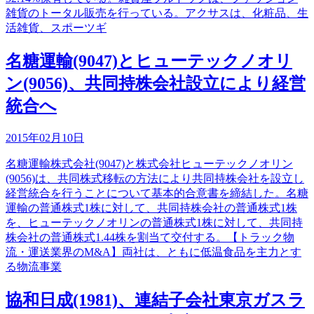
雑貨のトータル販売を行っている。アクサスは、化粧品、生
活雑貨、スポーツギ
名糖運輸(9047)とヒューテックノオリ
ン(9056)、共同持株会社設立により経営
統合へ
2015年02月10日
名糖運輸株式会社(9047)と株式会社ヒューテックノオリン
(9056)は、共同株式移転の方法により共同持株会社を設立し
経営統合を行うことについて基本的合意書を締結した。名糖
運輸の普通株式1株に対して、共同持株会社の普通株式1株
を、ヒューテックノオリンの普通株式1株に対して、共同持
株会社の普通株式1.44株を割当て交付する。【トラック物
流・運送業界のM&A】両社は、ともに低温食品を主力とす
る物流事業
協和日成(1981)、連結子会社東京ガスラ