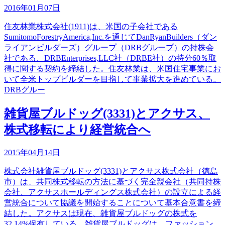
2016年01月07日
住友林業株式会社(1911)は、米国の子会社である
SumitomoForestryAmerica,Inc.を通じてDanRyanBuilders（ダン
ライアンビルダーズ）グループ（DRBグループ）の持株会
社である、DRBEnterprises,LLC社（DRBE社）の持分60％取
得に関する契約を締結した。住友林業は、米国住宅事業にお
いて全米トップビルダーを目指して事業拡大を進めている。
DRBグルー
雑貨屋ブルドッグ(3331)とアクサス、
株式移転により経営統合へ
2015年04月14日
株式会社雑貨屋ブルドッグ(3331)とアクサス株式会社（徳島
市）は、共同株式移転の方法に基づく完全親会社（共同持株
会社、アクサスホールディングス株式会社）の設立による経
営統合について協議を開始することについて基本合意書を締
結した。アクサスは現在、雑貨屋ブルドッグの株式を
32.14%保有している。雑貨屋ブルドッグは、ファッション