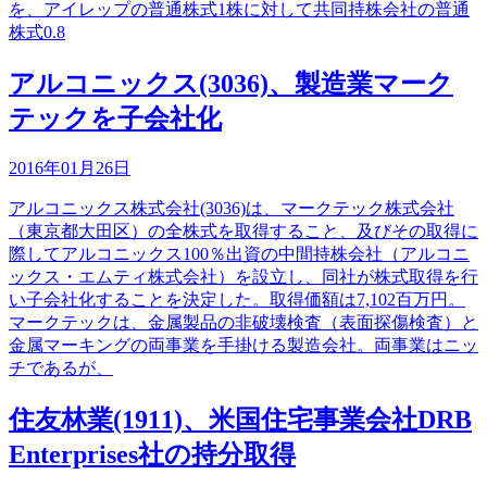
を、アイレップの普通株式1株に対して共同持株会社の普通
株式0.8
アルコニックス(3036)、製造業マーク
テックを子会社化
2016年01月26日
アルコニックス株式会社(3036)は、マークテック株式会社
（東京都大田区）の全株式を取得すること、及びその取得に
際してアルコニックス100％出資の中間持株会社（アルコニ
ックス・エムティ株式会社）を設立し、同社が株式取得を行
い子会社化することを決定した。取得価額は7,102百万円。
マークテックは、金属製品の非破壊検査（表面探傷検査）と
金属マーキングの両事業を手掛ける製造会社。両事業はニッ
チであるが、
住友林業(1911)、米国住宅事業会社DRB
Enterprises社の持分取得