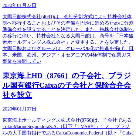
2020年01月22日
大陽日酸株式会社(4091)は、会社分割方式により持株会社体
制へ移行することおよびその準備を円滑に進めるために分割
準備会社を設立することを決定した。また、持株会社体制へ
の移行に伴い、持株会社となる大陽日酸は、商号を「日本酸
素ホールディングス株式会社」と変更することを決定した。
大陽日酸およびグループは、グローバル化の推進を掲げ、日
本、米国、欧州、アジア・オセアニアの4極体制で産業ガス
事業を展開してい
東京海上HD（8766）の子会社、ブラジ
ル国有銀行Caixaの子会社と保険合弁会
社を設立
2020年01月07日
東京海上ホールディングス株式会社(8766)は、子会社である
TokioMarineSeguradoraS.A.（以下「TMSR社」）と、ブラジ
ルの大手国有銀行であるCaixaEconomicaFederal（以下「Caixa