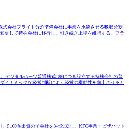
ある株式会社フライト分割準備会社に事業を承継させる吸収分割
号変更して持株会社に移行し、引き続き上場を維持する。フラ
る。デジタルハーツ普通株式1株につき設立する持株会社の普
つダイナミックな経営判断により経営の機動性を向上させると
して100％出資の子会社を3社設立し、KFC事業・ピザハット