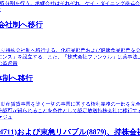
吸収分割を行う。承継会社はそれぞれ、ケイ・ダイニング株式
K
株会社制へ移行
）により持株会社制へ移行する。化粧品部門および健康食品部門
エンス」を設立する。また、「株式会社ファンケル」は薬事法
の監督責
社体制へ移行
及び不動産賃貸事業を除く一切の事業に関する権利義務の一部を完
許認可が得られることを条件として認定放送持株会社に移行す
ケジュ
4711)および東急リバブル(8879)、持