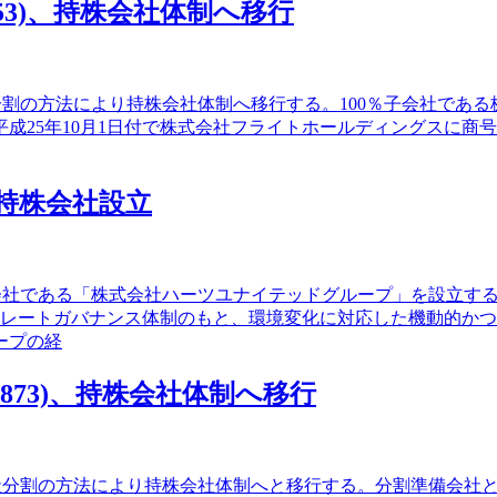
53)、持株会社体制へ移行
社分割の方法により持株会社体制へ移行する。100％子会社で
成25年10月1日付で株式会社フライトホールディングスに商
り持株会社設立
持株会社である「株式会社ハーツユナイテッドグループ」を設立す
ポレートガバナンス体制のもと、環境変化に対応した機動的か
ープの経
73)、持株会社体制へ移行
会社分割の方法により持株会社体制へと移行する。分割準備会社と