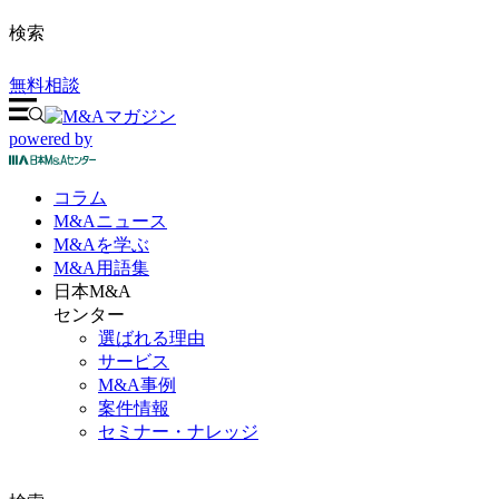
検索
無料相談
powered by
コラム
M&A
ニュース
M&Aを
学ぶ
M&A
用語集
日本M&A
センター
選ばれる理由
サービス
M&A事例
案件情報
セミナー・ナレッジ