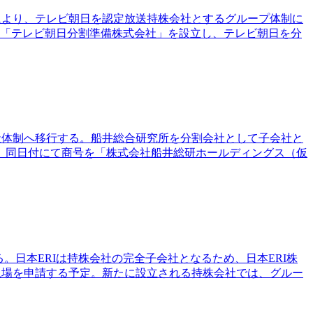
法により、テレビ朝日を認定放送持株会社とするグループ体制に
る「テレビ朝日分割準備株式会社」を設立し、テレビ朝日を分
会社体制へ移行する。船井総合研究所を分割会社として子会社と
、同日付にて商号を「株式会社船井総研ホールディングス（仮
る。日本ERIは持株会社の完全子会社となるため、日本ERI株
上場を申請する予定。新たに設立される持株会社では、グルー