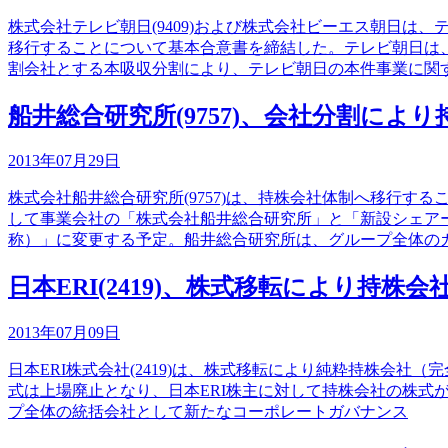
株式会社テレビ朝日(9409)および株式会社ビーエス朝日
移行することについて基本合意書を締結した。テレビ朝日は、
割会社とする本吸収分割により、テレビ朝日の本件事業に関
船井総合研究所(9757)、会社分割によ
2013年07月29日
株式会社船井総合研究所(9757)は、持株会社体制へ移行
して事業会社の「株式会社船井総合研究所」と「新設シェア
称）」に変更する予定。船井総合研究所は、グループ全体の
日本ERI(2419)、株式移転により持株会
2013年07月09日
日本ERI株式会社(2419)は、株式移転により純粋持株会社
式は上場廃止となり、日本ERI株主に対して持株会社の株
プ全体の統括会社として新たなコーポレートガバナンス