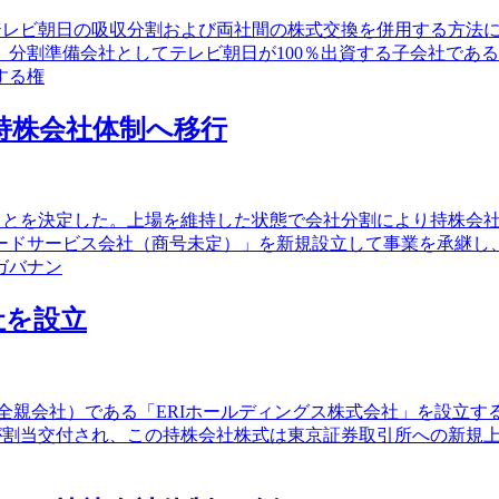
は、テレビ朝日の吸収分割および両社間の株式交換を併用する方
分割準備会社としてテレビ朝日が100％出資する子会社であ
する権
り持株会社体制へ移行
することを決定した。上場を維持した状態で会社分割により持株
ードサービス会社（商号未定）」を新規設立して事業を承継し
ガバナン
社を設立
（完全親会社）である「ERIホールディングス株式会社」を設立す
式が割当交付され、この持株会社株式は東京証券取引所への新規