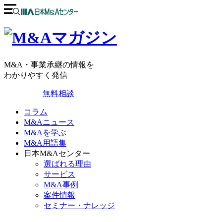
M&A・事業承継の情報を
わかりやすく発信
無料相談
コラム
M&Aニュース
M&Aを学ぶ
M&A用語集
日本M&Aセンター
選ばれる理由
サービス
M&A事例
案件情報
セミナー・ナレッジ