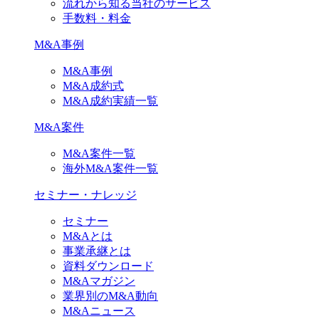
流れから知る当社のサービス
手数料・料金
M&A事例
M&A事例
M&A成約式
M&A成約実績一覧
M&A案件
M&A案件一覧
海外M&A案件一覧
セミナー・ナレッジ
セミナー
M&Aとは
事業承継とは
資料ダウンロード
M&Aマガジン
業界別のM&A動向
M&Aニュース