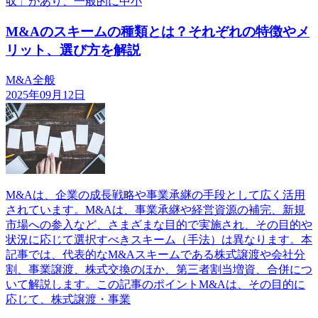
収」があり、一般的に中小
M&Aのスキームの種類とは？それぞれの特徴やメ
リット、選び方を解説
M&A全般
2025年09月12日
M&Aは、企業の成長戦略や事業承継の手段として広く活用
されています。M&Aは、事業承継や経営資源の補完、新規
市場への参入など、さまざまな目的で実施され、その目的や
状況に応じて選択すべきスキーム（手法）は異なります。本
記事では、代表的なM&Aスキームである株式譲渡や会社分
割、事業譲渡、株式交換のほか、第三者割当増資、合併につ
いて解説します。この記事のポイントM&Aは、その目的に
応じて、株式譲渡・事業