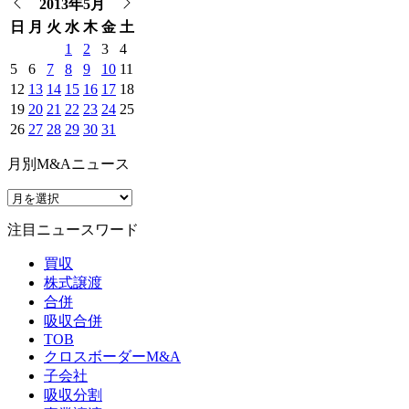
2013年5月
日
月
火
水
木
金
土
1
2
3
4
5
6
7
8
9
10
11
12
13
14
15
16
17
18
19
20
21
22
23
24
25
26
27
28
29
30
31
月別M&Aニュース
注目ニュースワード
買収
株式譲渡
合併
吸収合併
TOB
クロスボーダーM&A
子会社
吸収分割