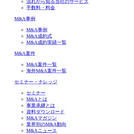
流れから知る当社のサービス
手数料・料金
M&A事例
M&A事例
M&A成約式
M&A成約実績一覧
M&A案件
M&A案件一覧
海外M&A案件一覧
セミナー・ナレッジ
セミナー
M&Aとは
事業承継とは
資料ダウンロード
M&Aマガジン
業界別のM&A動向
M&Aニュース