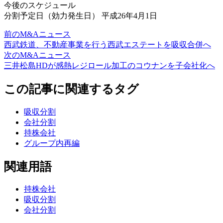
今後のスケジュール
分割予定日（効力発生日） 平成26年4月1日
前のM&Aニュース
西武鉄道、不動産事業を行う西武エステートを吸収合併へ
次のM&Aニュース
三井松島HDが感熱レジロール加工のコウナンを子会社化へ
この記事に関連するタグ
吸収分割
会社分割
持株会社
グループ内再編
関連用語
持株会社
吸収分割
会社分割