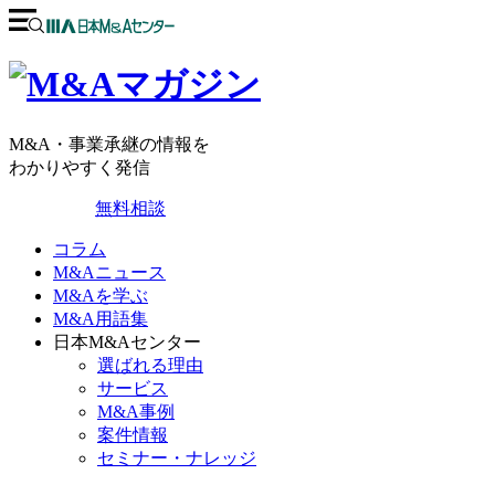
M&A・事業承継の情報を
わかりやすく発信
無料相談
コラム
M&Aニュース
M&Aを学ぶ
M&A用語集
日本M&Aセンター
選ばれる理由
サービス
M&A事例
案件情報
セミナー・ナレッジ