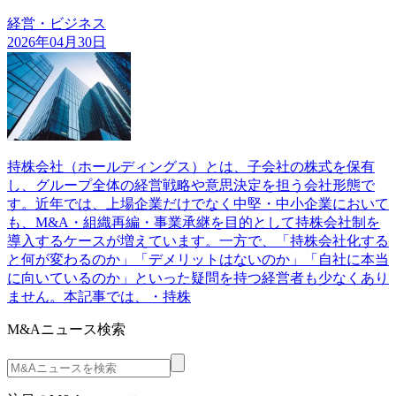
経営・ビジネス
2026年04月30日
持株会社（ホールディングス）とは、子会社の株式を保有
し、グループ全体の経営戦略や意思決定を担う会社形態で
す。近年では、上場企業だけでなく中堅・中小企業において
も、M&A・組織再編・事業承継を目的として持株会社制を
導入するケースが増えています。一方で、「持株会社化する
と何が変わるのか」「デメリットはないのか」「自社に本当
に向いているのか」といった疑問を持つ経営者も少なくあり
ません。本記事では、・持株
M&Aニュース検索