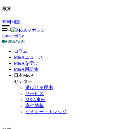
検索
無料相談
powered by
コラム
M&A
ニュース
M&Aを
学ぶ
M&A
用語集
日本M&A
センター
選ばれる理由
サービス
M&A事例
案件情報
セミナー・ナレッジ