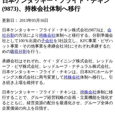
日本ケンタッキー・フライド・チキン
(9873)、持株会社体制へ移行
更新日：
2013年05月16日
日本ケンタッキー・フライド・チキン株式会社(9873)は、
会
社分割
の方法により
持株会社
体制へと移行する。分割準備会
社として100％出資の
子会社
を3社設立し、KFC事業・ピザハ
ット事業・その他事業を承継会社3社にそれぞれ承継するた
めの
吸収分割
を行う。
承継会社はそれぞれ、ケイ・ダイニング株式会社、レッドル
ーフ・ピザ株式会社、レッドルーフ・ナチュラル株式会社。
日本ケンタッキー・フライド・チキンは、日本KFCホールデ
ィングス株式会社に商号変更して
持株会社
体制へ移行し、引
き続き上場を維持する。
日本ケンタッキー・フライド・チキンは、
持株会社
体制に移
行することで、グループ経営戦略の企画・立案機能を強化す
るとともに、経営資源の配分を最適化させ、グループ全体の
企業価値の向上を目指す。