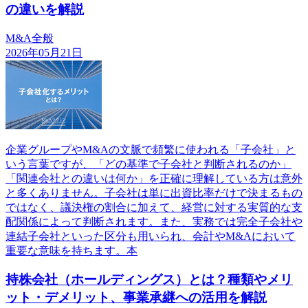
の違いを解説
M&A全般
2026年05月21日
企業グループやM&Aの文脈で頻繁に使われる「子会社」と
いう言葉ですが、「どの基準で子会社と判断されるのか」
「関連会社との違いは何か」を正確に理解している方は意外
と多くありません。子会社は単に出資比率だけで決まるもの
ではなく、議決権の割合に加えて、経営に対する実質的な支
配関係によって判断されます。また、実務では完全子会社や
連結子会社といった区分も用いられ、会計やM&Aにおいて
重要な意味を持ちます。本
持株会社（ホールディングス）とは？種類やメリ
ット・デメリット、事業承継への活用を解説