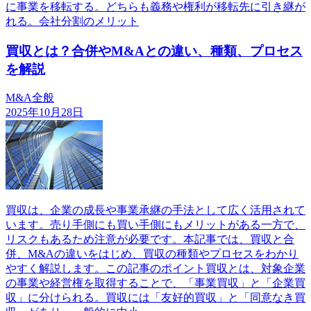
に事業を移転する。どちらも義務や権利が移転先に引き継が
れる。会社分割のメリット
買収とは？合併やM&Aとの違い、種類、プロセス
を解説
M&A全般
2025年10月28日
買収は、企業の成長や事業承継の手法として広く活用されて
います。売り手側にも買い手側にもメリットがある一方で、
リスクもあるため注意が必要です。本記事では、買収と合
併、M&Aの違いをはじめ、買収の種類やプロセスをわかり
やすく解説します。この記事のポイント買収とは、対象企業
の事業や経営権を取得することで、「事業買収」と「企業買
収」に分けられる。買収には「友好的買収」と「同意なき買