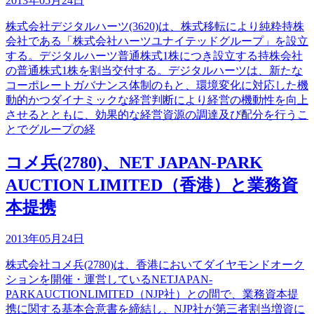
2013年05月24日
株式会社デジタルハーツ(3620)は、株式移転により純粋持株
会社である「株式会社ハーツユナイテッドグループ」を設立
する。デジタルハーツ普通株式1株につき設立する持株会社
の普通株式1株を割当交付する。デジタルハーツは、新たな
コーポレートガバナンス体制のもと、環境変化に対応した機
動的かつダイナミックな経営判断により経営の機動性を向上
させるとともに、効果的な経営資源の調達及び配分を行うこ
とでグループの経
コメ兵(2780)、NET JAPAN-PARK
AUCTION LIMITED（香港）と業務資
本提携
2013年05月24日
株式会社コメ兵(2780)は、香港においてダイヤモンドオーク
ションを開催・運営しているNETJAPAN-
PARKAUCTIONLIMITED（NJP社）との間で、業務資本提
携に関する基本合意書を締結し、NJP社が第三者割当増資に