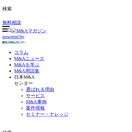
検索
無料相談
powered by
コラム
M&A
ニュース
M&Aを
学ぶ
M&A
用語集
日本M&A
センター
選ばれる理由
サービス
M&A事例
案件情報
セミナー・ナレッジ