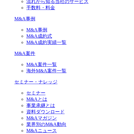
流れから知る当社のサービス
手数料・料金
M&A事例
M&A事例
M&A成約式
M&A成約実績一覧
M&A案件
M&A案件一覧
海外M&A案件一覧
セミナー・ナレッジ
セミナー
M&Aとは
事業承継とは
資料ダウンロード
M&Aマガジン
業界別のM&A動向
M&Aニュース