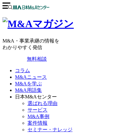
M&A・事業承継の情報を
わかりやすく発信
無料相談
コラム
M&Aニュース
M&Aを学ぶ
M&A用語集
日本M&Aセンター
選ばれる理由
サービス
M&A事例
案件情報
セミナー・ナレッジ