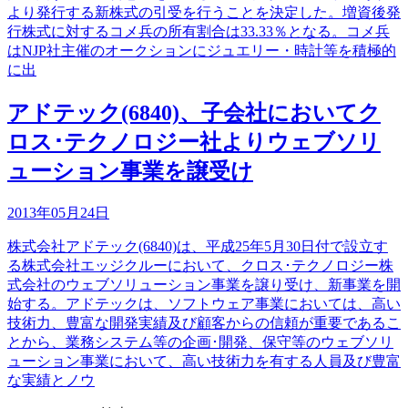
より発行する新株式の引受を行うことを決定した。増資後発
行株式に対するコメ兵の所有割合は33.33％となる。コメ兵
はNJP社主催のオークションにジュエリー・時計等を積極的
に出
アドテック(6840)、子会社においてク
ロス･テクノロジー社よりウェブソリ
ューション事業を譲受け
2013年05月24日
株式会社アドテック(6840)は、平成25年5月30日付で設立す
る株式会社エッジクルーにおいて、クロス･テクノロジー株
式会社のウェブソリューション事業を譲り受け、新事業を開
始する。アドテックは、ソフトウェア事業においては、高い
技術力、豊富な開発実績及び顧客からの信頼が重要であるこ
とから、業務システム等の企画･開発、保守等のウェブソリ
ューション事業において、高い技術力を有する人員及び豊富
な実績とノウ