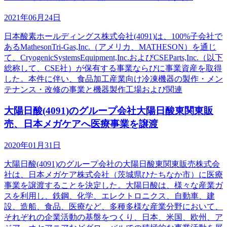
2021年06月24日
日本酸素ホールディングス株式会社(4091)は、100%子会社で
あるMathesonTri-Gas,Inc.（アメリカ、MATHESON）を通じ
て、CryogenicSystemsEquipment,Inc.およびCSEParts,Inc.（以下
総称して、CSE社）が保有する事業ならびに事業資産を取得
した。本件に伴い、食品加工産業向け冷凍機器の製作・メン
テナンス・改修の事業と機器製作工場および関連
大陽日酸(4091)のグループ会社大陽日酸東関東販
売、日本メガケアへ医療事業を譲渡
2020年01月31日
大陽日酸(4091)のグループ会社の大陽日酸東関東販売株式会
社は、日本メガケア株式会社（茨城県ひたちなか市）に医療
事業を譲渡することを決定した。大陽日酸は、様々な産業ガ
スを利用し、鉄鋼、化学、エレクトロニクス、自動車、建
設、造船、食品、医療など、多種多様な産業分野において、
それぞれの企業活動の基盤をつくり、日本、米国、欧州、ア