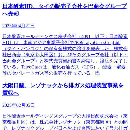
日本酸素HD、タイの販売子会社を巴商会グループ
へ売却
2025年04月21日
日本酸素ホールディングス株式会社（4091、以下：日本酸素
HD）は、東南アジア事業子会社であるTaiyoGasesCo.,Ltd.
（タイ・バンコク）の保有全株式の譲渡を発表した。株式会
社巴商会（東京都大田区）およびそのグループ会社（以下：
巴商会グループ）と株式売買契約書を締結し、譲渡を完了し
ている。TaiyoGasesは、液化石油ガス（LPG）、酸素・窒素
等のセパレートガス等の販売を行っている。巴
大陽日酸、レゾナックから排ガス処理装置事業を
買収へ
2025年02月05日
日本酸素ホールディングスグループの大陽日酸株式会社（東
京都品川区）は、株式会社レゾナック（東京都港区）との間
で、レゾナックグループが日本および台湾において営む排ガ