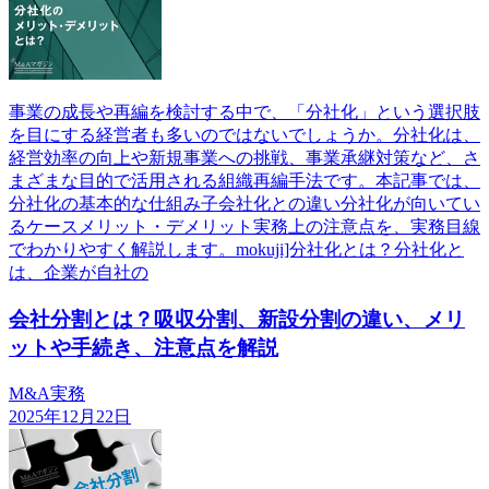
事業の成長や再編を検討する中で、「分社化」という選択肢
を目にする経営者も多いのではないでしょうか。分社化は、
経営効率の向上や新規事業への挑戦、事業承継対策など、さ
まざまな目的で活用される組織再編手法です。本記事では、
分社化の基本的な仕組み子会社化との違い分社化が向いてい
るケースメリット・デメリット実務上の注意点を、実務目線
でわかりやすく解説します。mokuji]分社化とは？分社化と
は、企業が自社の
会社分割とは？吸収分割、新設分割の違い、メリ
ットや手続き、注意点を解説
M&A実務
2025年12月22日