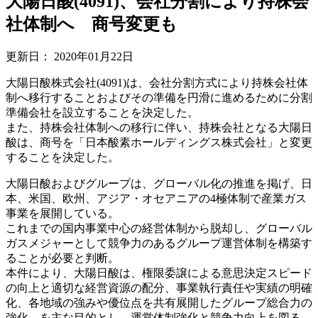
大陽日酸(4091)、会社分割により持株会
社体制へ 商号変更も
更新日：
2020年01月22日
大陽日酸株式会社(4091)は、会社分割方式により持株会社体
制へ移行することおよびその準備を円滑に進めるために分割
準備会社を設立することを決定した。
また、持株会社体制への移行に伴い、持株会社となる大陽日
酸は、商号を「日本酸素ホールディングス株式会社」と変更
することを決定した。
大陽日酸およびグループは、グローバル化の推進を掲げ、日
本、米国、欧州、アジア・オセアニアの4極体制で産業ガス
事業を展開している。
これまでの国内事業中心の経営体制から脱却し、グローバル
ガスメジャーとして競争力のあるグループ運営体制を構築す
ることが必要と判断。
本件により、大陽日酸は、権限委譲による意思決定スピード
の向上と適切な経営資源の配分、事業執行責任や実績の明確
化、各地域の強みや優位点を共有展開したグループ総合力の
強化、を主な目的とし、運営体制強化と競争力向上を図る。