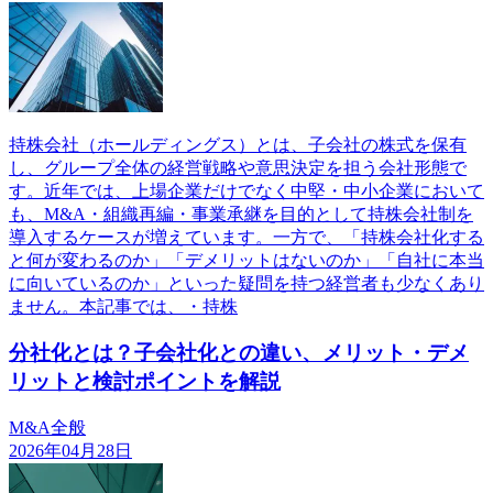
持株会社（ホールディングス）とは、子会社の株式を保有
し、グループ全体の経営戦略や意思決定を担う会社形態で
す。近年では、上場企業だけでなく中堅・中小企業において
も、M&A・組織再編・事業承継を目的として持株会社制を
導入するケースが増えています。一方で、「持株会社化する
と何が変わるのか」「デメリットはないのか」「自社に本当
に向いているのか」といった疑問を持つ経営者も少なくあり
ません。本記事では、・持株
分社化とは？子会社化との違い、メリット・デメ
リットと検討ポイントを解説
M&A全般
2026年04月28日