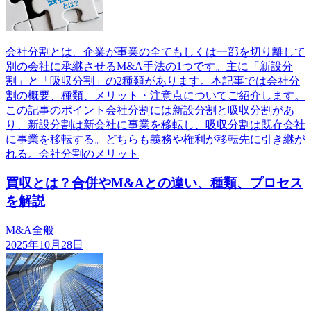
会社分割とは、企業が事業の全てもしくは一部を切り離して
別の会社に承継させるM&A手法の1つです。主に「新設分
割」と「吸収分割」の2種類があります。本記事では会社分
割の概要、種類、メリット・注意点についてご紹介します。
この記事のポイント会社分割には新設分割と吸収分割があ
り、新設分割は新会社に事業を移転し、吸収分割は既存会社
に事業を移転する。どちらも義務や権利が移転先に引き継が
れる。会社分割のメリット
買収とは？合併やM&Aとの違い、種類、プロセス
を解説
M&A全般
2025年10月28日