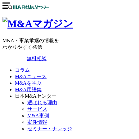
M&A・事業承継の情報を
わかりやすく発信
無料相談
コラム
M&Aニュース
M&Aを学ぶ
M&A用語集
日本M&Aセンター
選ばれる理由
サービス
M&A事例
案件情報
セミナー・ナレッジ