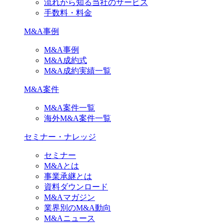
流れから知る当社のサービス
手数料・料金
M&A事例
M&A事例
M&A成約式
M&A成約実績一覧
M&A案件
M&A案件一覧
海外M&A案件一覧
セミナー・ナレッジ
セミナー
M&Aとは
事業承継とは
資料ダウンロード
M&Aマガジン
業界別のM&A動向
M&Aニュース