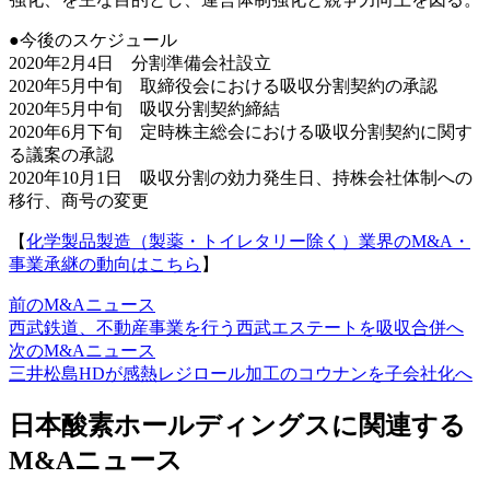
●今後のスケジュール
2020年2月4日 分割準備会社設立
2020年5月中旬 取締役会における吸収分割契約の承認
2020年5月中旬 吸収分割契約締結
2020年6月下旬 定時株主総会における吸収分割契約に関す
る議案の承認
2020年10月1日 吸収分割の効力発生日、持株会社体制への
移行、商号の変更
【
化学製品製造（製薬・トイレタリー除く）業界のM&A・
事業承継の動向はこちら
】
前のM&Aニュース
西武鉄道、不動産事業を行う西武エステートを吸収合併へ
次のM&Aニュース
三井松島HDが感熱レジロール加工のコウナンを子会社化へ
日本酸素ホールディングスに関連する
M&Aニュース