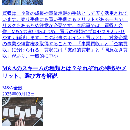
買収は、企業の成長や事業承継の手法として広く活用されて
います。売り手側にも買い手側にもメリットがある一方で、
リスクもあるため注意が必要です。本記事では、買収と合
併、M&Aの違いをはじめ、買収の種類やプロセスをわかり
やすく解説します。この記事のポイント買収とは、対象企業
の事業や経営権を取得することで、「事業買収」と「企業買
収」に分けられる。買収には「友好的買収」と「同意なき買
収」があり、一般的に中小
M&Aのスキームの種類とは？それぞれの特徴やメ
リット、選び方を解説
M&A全般
2025年09月12日