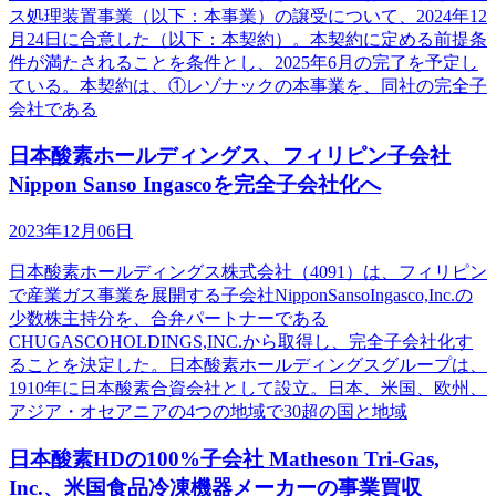
ス処理装置事業（以下：本事業）の譲受について、2024年12
月24日に合意した（以下：本契約）。本契約に定める前提条
件が満たされることを条件とし、2025年6月の完了を予定し
ている。本契約は、①レゾナックの本事業を、同社の完全子
会社である
日本酸素ホールディングス、フィリピン子会社
Nippon Sanso Ingascoを完全子会社化へ
2023年12月06日
日本酸素ホールディングス株式会社（4091）は、フィリピン
で産業ガス事業を展開する子会社NipponSansoIngasco,Inc.の
少数株主持分を、合弁パートナーである
CHUGASCOHOLDINGS,INC.から取得し、完全子会社化す
ることを決定した。日本酸素ホールディングスグループは、
1910年に日本酸素合資会社として設立。日本、米国、欧州、
アジア・オセアニアの4つの地域で30超の国と地域
日本酸素HDの100%子会社 Matheson Tri-Gas,
Inc.、米国食品冷凍機器メーカーの事業買収