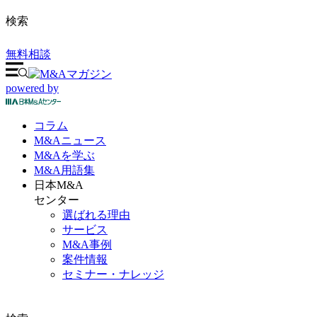
検索
無料相談
powered by
コラム
M&A
ニュース
M&Aを
学ぶ
M&A
用語集
日本M&A
センター
選ばれる理由
サービス
M&A事例
案件情報
セミナー・ナレッジ