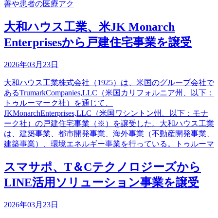
善や患者の医療アク
大和ハウス工業、米JK Monarch
Enterprisesから戸建住宅事業を譲受
2026年03月23日
大和ハウス工業株式会社（1925）は、米国のグループ会社で
あるTrumarkCompanies,LLC（米国カリフォルニア州、以下：
トゥルーマーク社）を通じて、
JKMonarchEnterprises,LLC（米国ワシントン州、以下：モナ
ーク社）の戸建住宅事業（※）を譲受した。大和ハウス工業
は、建築事業、都市開発事業、海外事業（不動産開発事業、
建築事業）、環境エネルギー事業を行っている。トゥルーマ
スマサポ、T＆Cテクノロジーズから
LINE活用ソリューション事業を譲受
2026年03月23日