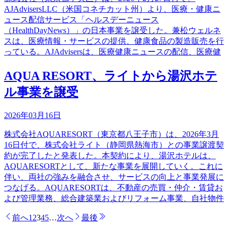
AJAdvisersLLC（米国コネチカット州）より、医療・健康ニ
ュース配信サービス「ヘルスデーニュース
（HealthDayNews）」の日本事業を譲受した。兼松ウェルネ
スは、医療情報・サービスの提供、健康食品の製造販売を行
っている。AJAdvisersは、医療健康ニュースの配信、医療健
AQUA RESORT、ライトから湯沢ホテ
ル事業を譲受
2026年03月16日
株式会社AQUARESORT（東京都八王子市）は、2026年3月
16日付で、株式会社ライト（静岡県熱海市）との事業譲渡契
約が完了したと発表した。本契約により、湯沢ホテルは、
AQUARESORTとして、新たな事業を展開していく。これに
伴い、両社の強みを融合させ、サービスの向上と事業発展に
つなげる。AQUARESORTは、不動産の売買・仲介・賃貸お
よび管理業務、総合建築業およびリフォーム事業、自社物件
前へ
1
2
3
4
5
…
次へ
最後