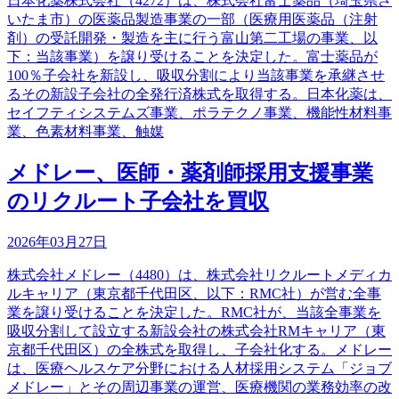
日本化薬株式会社（4272）は、株式会社富士薬品（埼玉県さ
いたま市）の医薬品製造事業の一部（医療用医薬品（注射
剤）の受託開発・製造を主に行う富山第二工場の事業、以
下：当該事業）を譲り受けることを決定した。富士薬品が
100％子会社を新設し、吸収分割により当該事業を承継させ
るその新設子会社の全発行済株式を取得する。日本化薬は、
セイフティシステムズ事業、ポラテクノ事業、機能性材料事
業、色素材料事業、触媒
メドレー、医師・薬剤師採用支援事業
のリクルート子会社を買収
2026年03月27日
株式会社メドレー（4480）は、株式会社リクルートメディカ
ルキャリア（東京都千代田区、以下：RMC社）が営む全事
業を譲り受けることを決定した。RMC社が、当該全事業を
吸収分割して設立する新設会社の株式会社RMキャリア（東
京都千代田区）の全株式を取得し、子会社化する。メドレー
は、医療ヘルスケア分野における人材採用システム「ジョブ
メドレー」とその周辺事業の運営、医療機関の業務効率の改