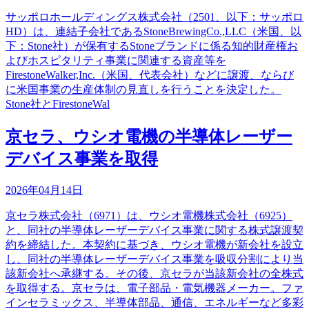
サッポロホールディングス株式会社（2501、以下：サッポロ
HD）は、連結子会社であるStoneBrewingCo.,LLC（米国、以
下：Stone社）が保有するStoneブランドに係る知的財産権お
よびホスピタリティ事業に関連する資産等を
FirestoneWalker,Inc.（米国、代表会社）などに譲渡、ならび
に米国事業の生産体制の見直しを行うことを決定した。
Stone社とFirestoneWal
京セラ、ウシオ電機の半導体レーザー
デバイス事業を取得
2026年04月14日
京セラ株式会社（6971）は、ウシオ電機株式会社（6925）
と、同社の半導体レーザーデバイス事業に関する株式譲渡契
約を締結した。本契約に基づき、ウシオ電機が新会社を設立
し、同社の半導体レーザーデバイス事業を吸収分割により当
該新会社へ承継する。その後、京セラが当該新会社の全株式
を取得する。京セラは、電子部品・電気機器メーカー。ファ
インセラミックス、半導体部品、通信、エネルギーなど多彩