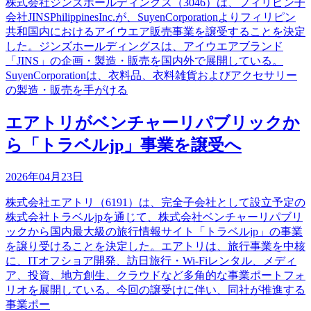
株式会社ジンズホールディングス（3046）は、フィリピン子
会社JINSPhilippinesInc.が、SuyenCorporationよりフィリピン
共和国内におけるアイウエア販売事業を譲受することを決定
した。ジンズホールディングスは、アイウエアブランド
「JINS」の企画・製造・販売を国内外で展開している。
SuyenCorporationは、衣料品、衣料雑貨およびアクセサリー
の製造・販売を手がける
エアトリがベンチャーリパブリックか
ら「トラベルjp」事業を譲受へ
2026年04月23日
株式会社エアトリ（6191）は、完全子会社として設立予定の
株式会社トラベルjpを通じて、株式会社ベンチャーリパブリ
ックから国内最大級の旅行情報サイト「トラベルjp」の事業
を譲り受けることを決定した。エアトリは、旅行事業を中核
に、ITオフショア開発、訪日旅行・Wi-Fiレンタル、メディ
ア、投資、地方創生、クラウドなど多角的な事業ポートフォ
リオを展開している。今回の譲受けに伴い、同社が推進する
事業ポー