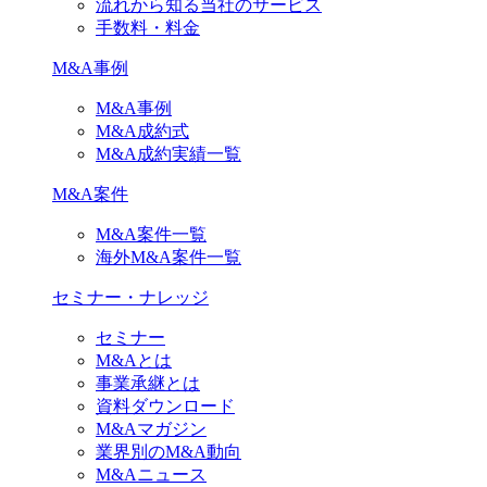
流れから知る当社のサービス
手数料・料金
M&A事例
M&A事例
M&A成約式
M&A成約実績一覧
M&A案件
M&A案件一覧
海外M&A案件一覧
セミナー・ナレッジ
セミナー
M&Aとは
事業承継とは
資料ダウンロード
M&Aマガジン
業界別のM&A動向
M&Aニュース