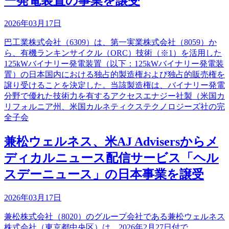
ー発電装置の事業を譲受
2026年03月17日
巴工業株式会社（6309）は、第一実業株式会社（8059）か
ら、有機ランキンサイクル（ORC）技術（※1）を活用した
125kWバイナリー発電装置（以下：125kWバイナリー発電装
置）の日本国内における独占的製造権および独占的販売権を
譲り受けることを決定した。当該製造権は、バイナリー発電
分野で優れた技術力を有するアクセスエナジー社製（米国カ
リフォルニア州、米国カルネティクステクノロジーズ社の完
全子会
兼松ウェルネス、米AJ Advisersからメ
ディカルニュース配信サービス「ヘル
スデーニュース」の日本事業を譲受
2026年03月17日
兼松株式会社（8020）のグループ会社である兼松ウェルネス
株式会社（東京都中央区）は、2026年2月27日付で、