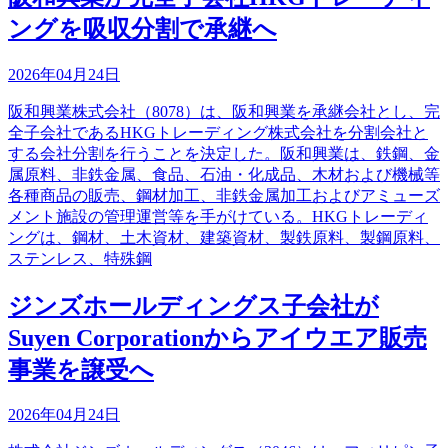
ングを吸収分割で承継へ
2026年04月24日
阪和興業株式会社（8078）は、阪和興業を承継会社とし、完
全子会社であるHKGトレーディング株式会社を分割会社と
する会社分割を行うことを決定した。阪和興業は、鉄鋼、金
属原料、非鉄金属、食品、石油・化成品、木材および機械等
各種商品の販売、鋼材加工、非鉄金属加工およびアミューズ
メント施設の管理運営等を手がけている。HKGトレーディ
ングは、鋼材、土木資材、建築資材、製鉄原料、製鋼原料、
ステンレス、特殊鋼
ジンズホールディングス子会社が
Suyen Corporationからアイウエア販売
事業を譲受へ
2026年04月24日