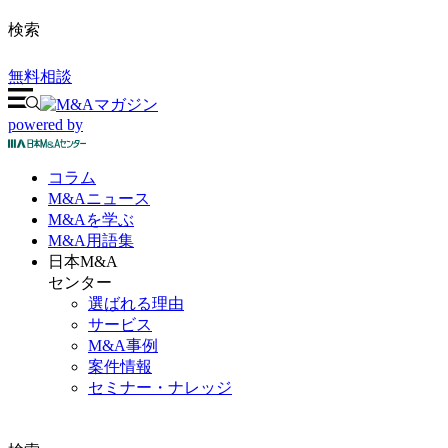
検索
無料相談
powered by
コラム
M&A
ニュース
M&Aを
学ぶ
M&A
用語集
日本M&A
センター
選ばれる理由
サービス
M&A事例
案件情報
セミナー・ナレッジ