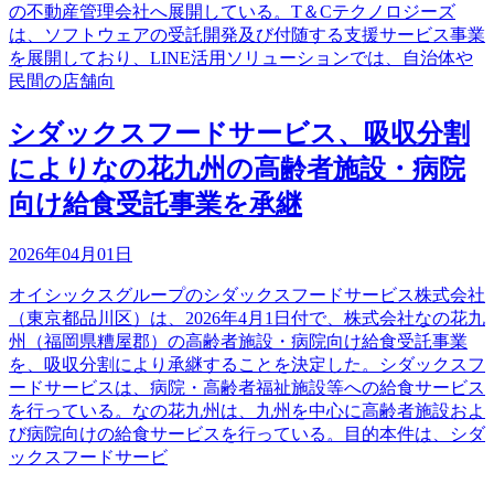
の不動産管理会社へ展開している。T＆Cテクノロジーズ
は、ソフトウェアの受託開発及び付随する支援サービス事業
を展開しており、LINE活用ソリューションでは、自治体や
民間の店舗向
シダックスフードサービス、吸収分割
によりなの花九州の高齢者施設・病院
向け給食受託事業を承継
2026年04月01日
オイシックスグループのシダックスフードサービス株式会社
（東京都品川区）は、2026年4月1日付で、株式会社なの花九
州（福岡県糟屋郡）の高齢者施設・病院向け給食受託事業
を、吸収分割により承継することを決定した。シダックスフ
ードサービスは、病院・高齢者福祉施設等への給食サービス
を行っている。なの花九州は、九州を中心に高齢者施設およ
び病院向けの給食サービスを行っている。目的本件は、シダ
ックスフードサービ