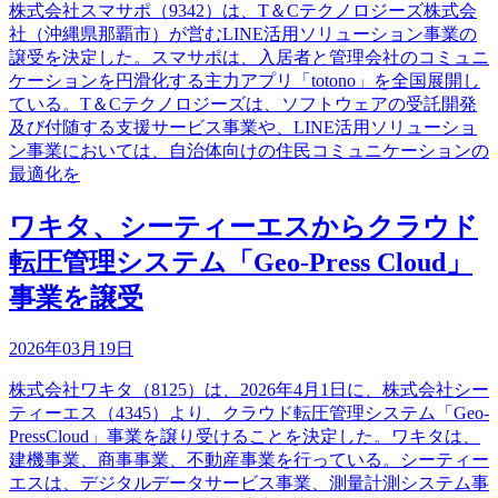
株式会社スマサポ（9342）は、T＆Cテクノロジーズ株式会
社（沖縄県那覇市）が営むLINE活用ソリューション事業の
譲受を決定した。スマサポは、入居者と管理会社のコミュニ
ケーションを円滑化する主力アプリ「totono」を全国展開し
ている。T＆Cテクノロジーズは、ソフトウェアの受託開発
及び付随する支援サービス事業や、LINE活用ソリューショ
ン事業においては、自治体向けの住民コミュニケーションの
最適化を
ワキタ、シーティーエスからクラウド
転圧管理システム「Geo-Press Cloud」
事業を譲受
2026年03月19日
株式会社ワキタ（8125）は、2026年4月1日に、株式会社シー
ティーエス（4345）より、クラウド転圧管理システム「Geo-
PressCloud」事業を譲り受けることを決定した。ワキタは、
建機事業、商事事業、不動産事業を行っている。シーティー
エスは、デジタルデータサービス事業、測量計測システム事