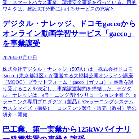
業、スマートハウス事業、環境安全事業を行っている。目的
ワキタは、建設ICT分野におけるサービスの充実と
デジタル・ナレッジ、ドコモgaccoから
オンライン動画学習サービス「gacco」
を事業譲受
2026年03月17日
株式会社デジタル・ナレッジ（507A）は、株式会社ドコモ
gacco（東京都港区）が運営する大規模公開オンライン講座
（MOOC）プラットフォーム「gacco（ガッコ）」事業を譲
り受けることを決定し、事業譲渡契約を締結した。デジタ
ル・ナレッジは、eラーニング専門ソリューション企業で、e
ラーニング専用プロダクツ（製品）やeラーニングシステム
カスタマイズ（構築）、コンテンツ製作・販売（教材）等の
研究・開発
巴工業、第一実業から125kWバイナリ