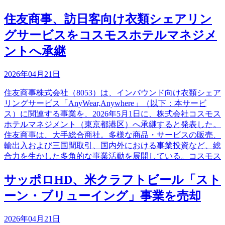
住友商事、訪日客向け衣類シェアリン
グサービスをコスモスホテルマネジメ
ントへ承継
2026年04月21日
住友商事株式会社（8053）は、インバウンド向け衣類シェア
リングサービス「AnyWear,Anywhere」（以下：本サービ
ス）に関連する事業を、2026年5月1日に、株式会社コスモス
ホテルマネジメント（東京都港区）へ承継すると発表した。
住友商事は、大手総合商社。多様な商品・サービスの販売、
輸出入および三国間取引、国内外における事業投資など、総
合力を生かした多角的な事業活動を展開している。コスモス
サッポロHD、米クラフトビール「スト
ーン・ブリューイング」事業を売却
2026年04月21日