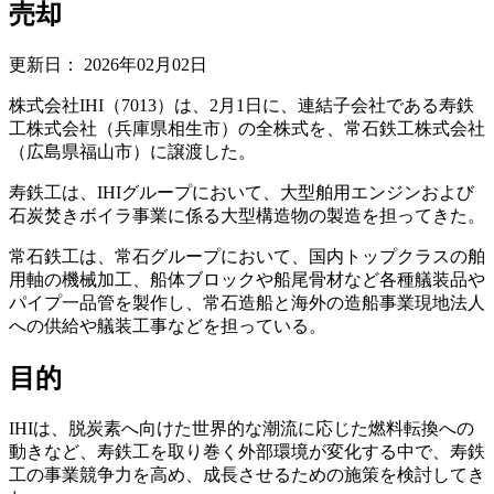
売却
更新日：
2026年02月02日
株式会社IHI（7013）は、2月1日に、連結子会社である寿鉄
工株式会社（兵庫県相生市）の全株式を、常石鉄工株式会社
（広島県福山市）に譲渡した。
寿鉄工は、IHIグループにおいて、大型舶用エンジンおよび
石炭焚きボイラ事業に係る大型構造物の製造を担ってきた。
常石鉄工は、常石グループにおいて、国内トップクラスの舶
用軸の機械加工、船体ブロックや船尾骨材など各種艤装品や
パイプ一品管を製作し、常石造船と海外の造船事業現地法人
への供給や艤装工事などを担っている。
目的
IHIは、脱炭素へ向けた世界的な潮流に応じた燃料転換への
動きなど、寿鉄工を取り巻く外部環境が変化する中で、寿鉄
工の事業競争力を高め、成長させるための施策を検討してき