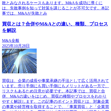
敗とみなされるケースもあります。M&Aを成功に導くに
は、失敗事例を知って対策を講じることが不可欠です。本記
事では、M&Aが失敗とみ
買収とは？合併やM&Aとの違い、種類、プロセス
を解説
M&A全般
2025年10月28日
買収は、企業の成長や事業承継の手法として広く活用されて
います。売り手側にも買い手側にもメリットがある一方で、
リスクもあるため注意が必要です。本記事では、買収と合
併、M&Aの違いをはじめ、買収の種類やプロセスをわかり
やすく解説します。この記事のポイント買収とは、対象企業
の事業や経営権を取得することで、「事業買収」と「企業買