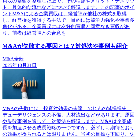
買収の基礎を整理した上で、その種類やメリット・デメリッ
ト、具体的な流れなどについて解説します。この記事のポイ
ントM&Aによる企業買収は、経営陣が他社の株式を取得
し、経営権を獲得する手法で、目的には競争力強化や事業多
角化がある。企業買収には友好的買収と同意なき買収があ
り、前者は経営陣との合意を
M&Aが失敗する要因とは？対処法や事例も紹介
M&A全般
2025年10月31日
M&Aの失敗には、投資対効果の未達、のれんの減損損失、
デューデリジェンスの不備、人材流出などがあります。原因
や失敗事例を通して、対策法を解説します。M&Aは企業成
長を加速させる成長戦略の一つですが、必ずしも期待どおり
の効果が得られるとは限りません。当初の目標を下回り、失