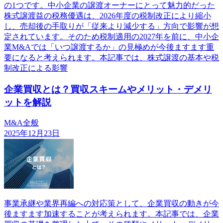
の1つです。中小企業の譲渡オーナーにとって魅力的だった
株式譲渡益の税務優遇は、2026年度の税制改正により縮小
し、売却後の手取りが「従来より減少する」方向で影響が想
定されています。そのため税制適用の2027年を前に、中小企
業M&Aでは「いつ譲渡するか」の見極めが今後ますます重
要になると考えられます。本記事では、株式譲渡の基本や税
制改正による影響
企業買収とは？買収スキームやメリット・デメリ
ットを解説
M&A全般
2025年12月23日
事業承継や業界再編への対応策として、企業買収の動きが今
後ますます加速することが考えられます。本記事では、企業