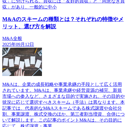
収」に分けられる。買収には「友好的買収」と「同意なき買
収」があり、一般的に中小
M&Aのスキームの種類とは？それぞれの特徴やメ
リット、選び方を解説
M&A全般
2025年09月12日
M&Aは、企業の成長戦略や事業承継の手段として広く活用
されています。M&Aは、事業承継や経営資源の補完、新規
市場への参入など、さまざまな目的で実施され、その目的や
状況に応じて選択すべきスキーム（手法）は異なります。本
記事では、代表的なM&Aスキームである株式譲渡や会社分
割、事業譲渡、株式交換のほか、第三者割当増資、合併につ
いて解説します。この記事のポイントM&Aは、その目的に
応じて、株式譲渡・事業