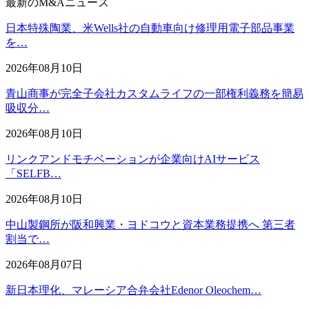
最新のM&Aニュース
日本特殊陶業、米Wells社の自動車向け修理用電子部品事業
を…
2026年08月10日
青山商事が完全子会社カスタムライフの一部権利義務を簡易
吸収分…
2026年08月10日
リンクアンドモチベーションが企業向けAIサービス
「SELFB…
2026年08月10日
中山製鋼所が阪和興業・ヨドコウと資本業務提携へ 第三者
割当で…
2026年08月07日
新日本理化、マレーシア合弁会社Edenor Oleochem…