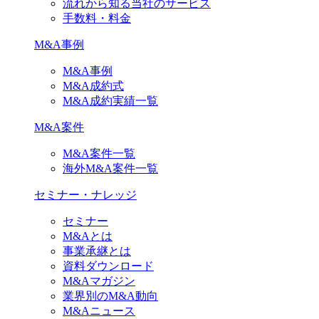
流れから知る当社のサービス
手数料・料金
M&A事例
M&A事例
M&A成約式
M&A成約実績一覧
M&A案件
M&A案件一覧
海外M&A案件一覧
セミナー・ナレッジ
セミナー
M&Aとは
事業承継とは
資料ダウンロード
M&Aマガジン
業界別のM&A動向
M&Aニュース