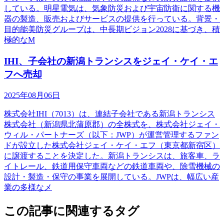
している。明星電気は、気象防災および宇宙防衛に関する機
器の製造、販売およびサービスの提供を行っている。背景・
目的能美防災グループは、中長期ビジョン2028に基づき、積
極的なM
IHI、子会社の新潟トランシスをジェイ・ケイ・エ
フへ売却
2025年08月06日
株式会社IHI（7013）は、連結子会社である新潟トランシス
株式会社（新潟県北蒲原郡）の全株式を、株式会社ジェイ・
ウィル・パートナーズ（以下：JWP）が運営管理するファン
ドが設立した株式会社ジェイ・ケイ・エフ（東京都新宿区）
に譲渡することを決定した。新潟トランシスは、旅客車、ラ
イトレール、鉄道用保守車両などの鉄道車両や、除雪機械の
設計・製造・保守の事業を展開している。JWPは、幅広い産
業の多様なメ
この記事に関連するタグ