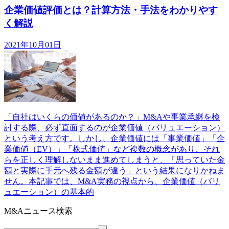
企業価値評価とは？計算方法・手法をわかりやす
く解説
2021年10月01日
「自社はいくらの価値があるのか？」M&Aや事業承継を検
討する際、必ず直面するのが企業価値（バリュエーション）
という考え方です。しかし、企業価値には「事業価値」「企
業価値（EV）」「株式価値」など複数の概念があり、それ
らを正しく理解しないまま進めてしまうと、「思っていた金
額と実際に手元へ残る金額が違う」という結果になりかねま
せん。本記事では、M&A実務の視点から、企業価値（バリ
ュエーション）の基本的
M&Aニュース検索