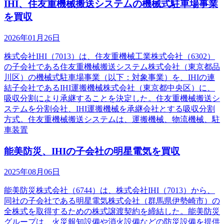
IHI、住友重機械搬送システムの機械式駐車場事業
を買収
2026年01月26日
株式会社IHI（7013）は、住友重機械工業株式会社（6302）
の子会社である住友重機械搬送システム株式会社（東京都品
川区）の機械式駐車場事業（以下：対象事業）を、IHIの連
結子会社であるIHI運搬機械株式会社（東京都中央区）に、
吸収分割により承継することを決定した。住友重機械搬送シ
ステムを分割会社、IHI運搬機械を承継会社とする吸収分割
方式。住友重機械搬送システムは、運搬機械、物流機械、駐
車装置
能美防災、IHIの子会社の明星電気を買収
2025年08月06日
能美防災株式会社（6744）は、株式会社IHI（7013）から、
同社の子会社である明星電気株式会社（群馬県伊勢崎市）の
全株式を取得するための株式譲渡契約を締結した。能美防災
グループは、火災報知設備や消火設備などの防災設備を提供