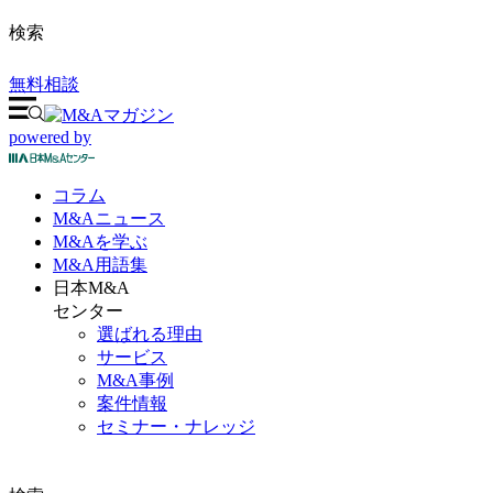
検索
無料相談
powered by
コラム
M&A
ニュース
M&Aを
学ぶ
M&A
用語集
日本M&A
センター
選ばれる理由
サービス
M&A事例
案件情報
セミナー・ナレッジ