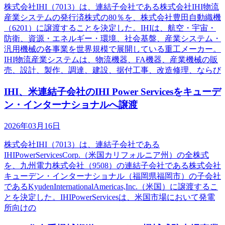
株式会社IHI（7013）は、連結子会社である株式会社IHI物流
産業システムの発行済株式の80％を、株式会社豊田自動織機
（6201）に譲渡することを決定した。IHIは、航空・宇宙・
防衛、資源・エネルギー・環境、社会基盤、産業システム・
汎用機械の各事業を世界規模で展開している重工メーカー。
IHI物流産業システムは、物流機器、FA機器、産業機械の販
売、設計、製作、調達、建設、据付工事、改造修理、ならび
IHI、米連結子会社のIHI Power Servicesをキューデ
ン・インターナショナルへ譲渡
2026年03月16日
株式会社IHI（7013）は、連結子会社である
IHIPowerServicesCorp.（米国カリフォルニア州）の全株式
を、九州電力株式会社（9508）の連結子会社である株式会社
キューデン・インターナショナル（福岡県福岡市）の子会社
であるKyudenInternationalAmericas,Inc.（米国）に譲渡するこ
とを決定した。IHIPowerServicesは、米国市場において発電
所向けの