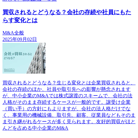
買収されるとどうなる？会社の存続や社員にもた
らす変化とは
M&A全般
2025年09月02日
買収されるとどうなる？生じる変化とは企業買収されると、
会社の存続のほか、社員や取引先への影響が懸念されます
が、中小企業のM&Aでは株式譲渡のスキームで、会社の法
人格がそのまま存続するケースが一般的です。譲受け企業
（買い手）の方針にもよりますが、会社の法人格だけでな
く、事業用の機械設備、取引先、顧客、従業員などもそのま
ま引き継がれるケースが多く見られます。友好的買収がほと
んどを占める中小企業のM&A