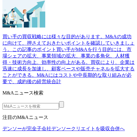
買い手の買収戦略には様々な目的があります。M&Aの成功
に向けて、押さえておきたいポイントを確認していきましょ
う。この記事のポイント買い手がM&Aを行う目的には、市
場シェアの拡大、事業領域の拡大、事業の多角化、人材獲
得・技術力向上、効率性の向上がある。買収により、企業は
迅速に成長を加速し、顧客ベースや販売チャネルを拡大する
ことができる。M&Aにはコストや中長期的な取り組みが必
要で、成約後の経営統合計
M&Aニュース検索
注目のM&Aニュース
デンソーが完全子会社デンソークリエイトを吸収合併へ