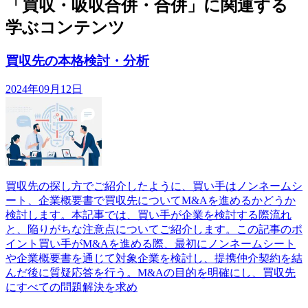
「買収・吸収合併・合併」に関連する
学ぶコンテンツ
買収先の本格検討・分析
2024年09月12日
買収先の探し方でご紹介したように、買い手はノンネームシ
ート、企業概要書で買収先についてM&Aを進めるかどうか
検討します。本記事では、買い手が企業を検討する際流れ
と、陥りがちな注意点についてご紹介します。この記事のポ
イント買い手がM&Aを進める際、最初にノンネームシート
や企業概要書を通じて対象企業を検討し、提携仲介契約を結
んだ後に質疑応答を行う。M&Aの目的を明確にし、買収先
にすべての問題解決を求め