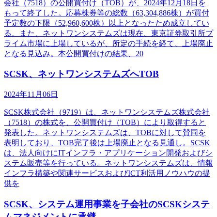
会社（7518）の公開買付け（TOB）が、2024年12月18日を
もって終了した。応募株券等の総数（63,304,886株）が買付
予定数の下限（52,960,600株）以上となったため成立してい
る。また、ネットワンシステムズは現在、東京証券取引所プ
ライム市場に上場しているが、所定の手続を経て、上場廃止
となる見込み。本公開買付けの結果、20
SCSK、ネットワンシステムズへTOB
2024年11月06日
SCSK株式会社（9719）は、ネットワンシステムズ株式会社
（7518）の株式を、公開買付け（TOB）により取得すると
発表した。ネットワンシステムズは、TOBに対して賛同を
表明しており、TOB完了後は上場廃止となる見通し。SCSK
は、法人向けにITインフラ・アプリケーション開発およびシ
ステム販売等を行っている。ネットワンシステムズは、情報
インフラ構築や関連サービスおよびICT利活用ノウハウの提
供を
SCSK、システム運用事業を子会社のSCSKシステ
ムマネジメントに承継