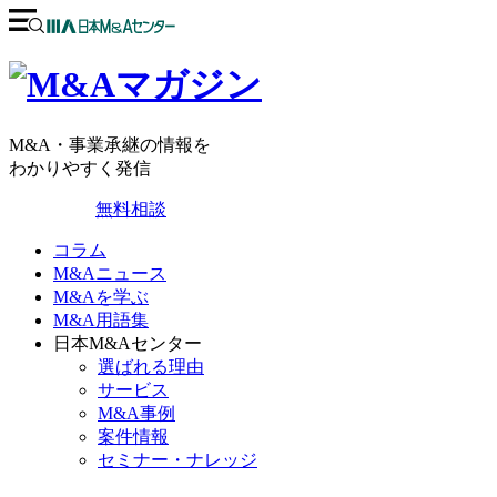
M&A・事業承継の情報を
わかりやすく発信
無料相談
コラム
M&Aニュース
M&Aを学ぶ
M&A用語集
日本M&Aセンター
選ばれる理由
サービス
M&A事例
案件情報
セミナー・ナレッジ