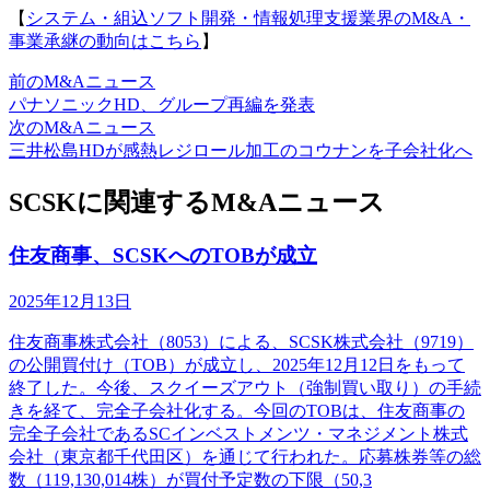
【
システム・組込ソフト開発・情報処理支援業界のM&A・
事業承継の動向はこちら
】
前のM&Aニュース
パナソニックHD、グループ再編を発表
次のM&Aニュース
三井松島HDが感熱レジロール加工のコウナンを子会社化へ
SCSKに関連するM&Aニュース
住友商事、SCSKへのTOBが成立
2025年12月13日
住友商事株式会社（8053）による、SCSK株式会社（9719）
の公開買付け（TOB）が成立し、2025年12月12日をもって
終了した。今後、スクイーズアウト（強制買い取り）の手続
きを経て、完全子会社化する。今回のTOBは、住友商事の
完全子会社であるSCインベストメンツ・マネジメント株式
会社（東京都千代田区）を通じて行われた。応募株券等の総
数（119,130,014株）が買付予定数の下限（50,3