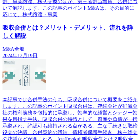
割、事業譲渡、株式交換のほか、第三者割当増資、合併につ
いて解説します。この記事のポイントM&Aは、その目的に
応じて、株式譲渡・事業
吸収合併とは？メリット・デメリット、流れを詳
しく解説
M&A全般
2024年12月19日
本記事では合併手法のうち、吸収合併について概要をご紹介
します。この記事のポイント吸収合併は、存続会社が消滅会
社の権利義務を包括的に承継し、効率的な経営とシナジー効
果を目指す手法。吸収合併の特徴として、資産や負債が一括
承継され、許認可も維持される点がある。主な手続きは取締
役会の決議、合併契約の締結、債権者保護手続き、株主総会
の決議などが含まれる。[cta][mokuji]吸収合併とは？吸収合