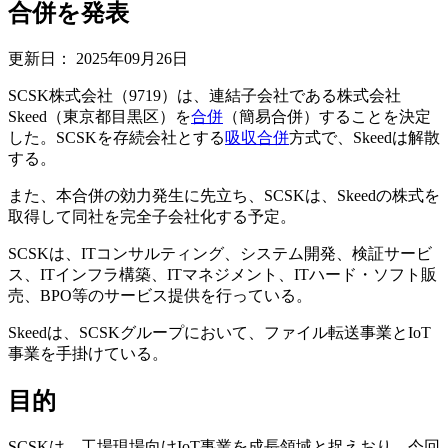
合併を発表
更新日：
2025年09月26日
SCSK株式会社（9719）は、連結子会社である株式会社
Skeed（東京都目黒区）を
合併
（簡易合併）することを決定
した。SCSKを存続会社とする
吸収合併
方式で、Skeedは解散
する。
また、本合併の効力発生に先立ち、SCSKは、Skeedの株式を
取得して同社を完全子会社化する予定。
SCSKは、ITコンサルティング、システム開発、検証サービ
ス、ITインフラ構築、ITマネジメント、ITハード・ソフト販
売、BPO等のサービス提供を行っている。
Skeedは、SCSKグループにおいて、ファイル転送事業とIoT
事業を手掛けている。
目的
SCSKは、工場現場向けIoT事業を成長領域と捉えおり、今回