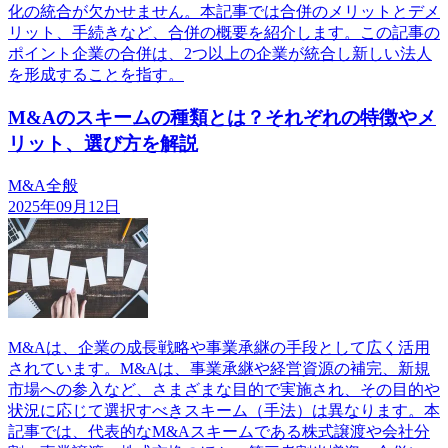
化の統合が欠かせません。本記事では合併のメリットとデメ
リット、手続きなど、合併の概要を紹介します。この記事の
ポイント企業の合併は、2つ以上の企業が統合し新しい法人
を形成することを指す。
M&Aのスキームの種類とは？それぞれの特徴やメ
リット、選び方を解説
M&A全般
2025年09月12日
M&Aは、企業の成長戦略や事業承継の手段として広く活用
されています。M&Aは、事業承継や経営資源の補完、新規
市場への参入など、さまざまな目的で実施され、その目的や
状況に応じて選択すべきスキーム（手法）は異なります。本
記事では、代表的なM&Aスキームである株式譲渡や会社分