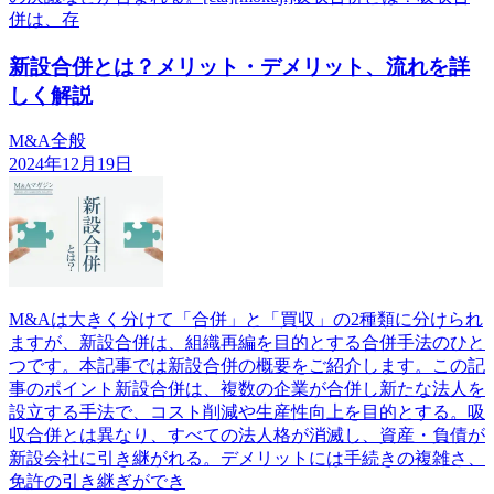
併は、存
新設合併とは？メリット・デメリット、流れを詳
しく解説
M&A全般
2024年12月19日
M&Aは大きく分けて「合併」と「買収」の2種類に分けられ
ますが、新設合併は、組織再編を目的とする合併手法のひと
つです。本記事では新設合併の概要をご紹介します。この記
事のポイント新設合併は、複数の企業が合併し新たな法人を
設立する手法で、コスト削減や生産性向上を目的とする。吸
収合併とは異なり、すべての法人格が消滅し、資産・負債が
新設会社に引き継がれる。デメリットには手続きの複雑さ、
免許の引き継ぎができ