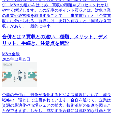
併、M&Aの違いをはじめ、買収の種類やプロセスをわかり
やすく解説します。この記事のポイント買収とは、対象企業
の事業や経営権を取得することで、「事業買収」と「企業買
収」に分けられる。買収には「友好的買収」と「同意なき買
収」があり、一般的に中小
合併とは？買収との違い、種類、メリット、デメ
リット、手続き、注意点を解説
M&A全般
2025年12月15日
企業の合併は、競争が激化するビジネス環境において、成長
戦略の一環として注目されています。合併を通じて、企業は
資源の最適化や市場シェアの拡大、技術革新の促進を図るこ
とができます。しかし、成功する合併には戦略的な計画と文