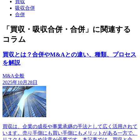
買収
吸収合併
合併
「買収・吸収合併・合併」に関連する
コラム
買収とは？合併やM&Aとの違い、種類、プロセス
を解説
M&A全般
2025年10月28日
買収は、企業の成長や事業承継の手法として広く活用されて
います。売り手側にも買い手側にもメリットがある一方で、
リスクもあるため注意が必要です。本記事では、買収と合