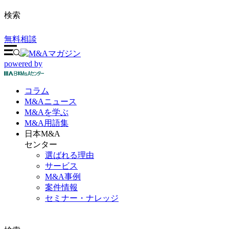
検索
無料相談
powered by
コラム
M&A
ニュース
M&Aを
学ぶ
M&A
用語集
日本M&A
センター
選ばれる理由
サービス
M&A事例
案件情報
セミナー・ナレッジ