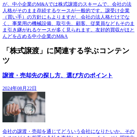
が、中小企業のM&Aでは株式譲渡のスキームで、会社の法
人格がそのまま存続するケースが一般的です。譲受け企業
（買い手）の方針にもよりますが、会社の法人格だけでな
く、事業用の機械設備、取引先、顧客、従業員などもそのま
ま引き継がれるケースが多く見られます。友好的買収がほと
んどを占める中小企業のM&A
「株式譲渡」に関連する学ぶコンテン
ツ
譲渡・売却先の探し方、選び方のポイント
2024年08月22日
会社の譲渡・売却を通じてどういう会社になりたいか、その