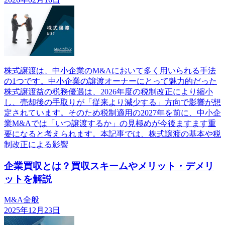
株式譲渡は、中小企業のM&Aにおいて多く用いられる手法
の1つです。中小企業の譲渡オーナーにとって魅力的だった
株式譲渡益の税務優遇は、2026年度の税制改正により縮小
し、売却後の手取りが「従来より減少する」方向で影響が想
定されています。そのため税制適用の2027年を前に、中小企
業M&Aでは「いつ譲渡するか」の見極めが今後ますます重
要になると考えられます。本記事では、株式譲渡の基本や税
制改正による影響
企業買収とは？買収スキームやメリット・デメリ
ットを解説
M&A全般
2025年12月23日