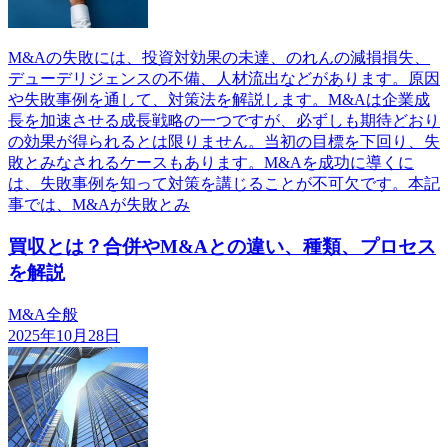
M&Aの失敗には、投資対効果の未達、のれんの減損損失、
デューデリジェンスの不備、人材流出などがあります。原因
や失敗事例を通して、対策法を解説します。M&Aは企業成
長を加速させる成長戦略の一つですが、必ずしも期待どおり
の効果が得られるとは限りません。当初の目標を下回り、失
敗とみなされるケースもあります。M&Aを成功に導くに
は、失敗事例を知って対策を講じることが不可欠です。本記
事では、M&Aが失敗とみ
買収とは？合併やM&Aとの違い、種類、プロセス
を解説
M&A全般
2025年10月28日