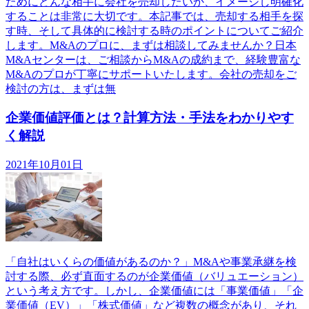
ためにどんな相手に会社を売却したいか、イメージし明確化
することは非常に大切です。本記事では、売却する相手を探
す時、そして具体的に検討する時のポイントについてご紹介
します。M&Aのプロに、まずは相談してみませんか？日本
M&Aセンターは、ご相談からM&Aの成約まで、経験豊富な
M&Aのプロが丁寧にサポートいたします。会社の売却をご
検討の方は、まずは無
企業価値評価とは？計算方法・手法をわかりやす
く解説
2021年10月01日
「自社はいくらの価値があるのか？」M&Aや事業承継を検
討する際、必ず直面するのが企業価値（バリュエーション）
という考え方です。しかし、企業価値には「事業価値」「企
業価値（EV）」「株式価値」など複数の概念があり、それ