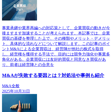
事業承継や業界再編への対応策として、企業買収の動きが今
後ますます加速することが考えられます。本記事では、企業
買収の基礎を整理した上で、その種類やメリット・デメリッ
ト、具体的な流れなどについて解説します。この記事のポイ
ントM&Aによる企業買収は、経営陣が他社の株式を取得
し、経営権を獲得する手法で、目的には競争力強化や事業多
角化がある。企業買収には友好的買収と同意なき買収があ
り、前者は経営陣との合意を
M&Aが失敗する要因とは？対処法や事例も紹介
M&A全般
2025年10月31日