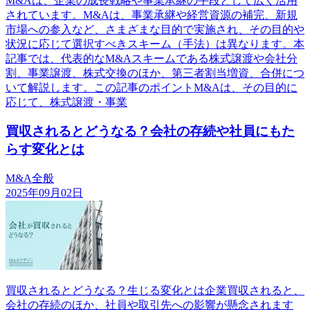
M&Aは、企業の成長戦略や事業承継の手段として広く活用
されています。M&Aは、事業承継や経営資源の補完、新規
市場への参入など、さまざまな目的で実施され、その目的や
状況に応じて選択すべきスキーム（手法）は異なります。本
記事では、代表的なM&Aスキームである株式譲渡や会社分
割、事業譲渡、株式交換のほか、第三者割当増資、合併につ
いて解説します。この記事のポイントM&Aは、その目的に
応じて、株式譲渡・事業
買収されるとどうなる？会社の存続や社員にもた
らす変化とは
M&A全般
2025年09月02日
買収されるとどうなる？生じる変化とは企業買収されると、
会社の存続のほか、社員や取引先への影響が懸念されます