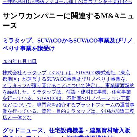
三井松島HDが感熱レジロール加工のコウナンを子会社化へ
サンワカンパニーに関連するM&Aニュ
ース
ミラタップ、SUVACOからSUVACO事業及びリノ
ベりす事業を譲受け
2024年11月14日
株式会社ミラタップ（3187）は、SUVACO株式会社（東京
都港区）が運営するSUVACO事業及びリノベりす事業を、
ミラタップが譲り受けることについて決定し、事業譲渡契約
を締結した。ミラタップは、住設・建材EC事業、住宅事業
を行っている。SUVACOは、不動産のリノベーション工事
などについて、専門家を紹介するプラットフォームの運営事
業を行っている。背景・目的ミラタップは、全国の加盟工務
店と一体とな
グッドニュース、住宅設備機器・建築資材輸入販