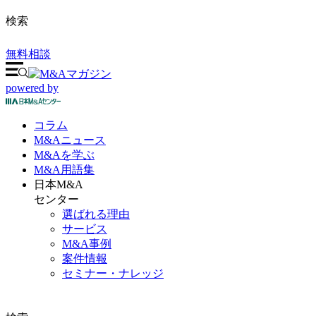
検索
無料相談
powered by
コラム
M&A
ニュース
M&Aを
学ぶ
M&A
用語集
日本M&A
センター
選ばれる理由
サービス
M&A事例
案件情報
セミナー・ナレッジ