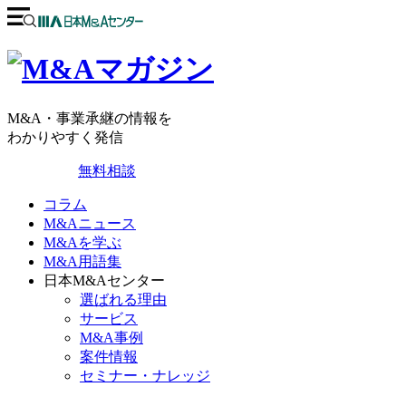
M&A・事業承継の情報を
わかりやすく発信
無料相談
コラム
M&Aニュース
M&Aを学ぶ
M&A用語集
日本M&Aセンター
選ばれる理由
サービス
M&A事例
案件情報
セミナー・ナレッジ