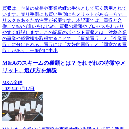
買収は、企業の成長や事業承継の手法として広く活用されて
います。売り手側にも買い手側にもメリットがある一方で、
リスクもあるため注意が必要です。本記事では、買収と合
併、M&Aの違いをはじめ、買収の種類やプロセスをわかり
やすく解説します。この記事のポイント買収とは、対象企業
の事業や経営権を取得することで、「事業買収」と「企業買
収」に分けられる。買収には「友好的買収」と「同意なき買
収」があり、一般的に中小
M&Aのスキームの種類とは？それぞれの特徴やメ
リット、選び方を解説
M&A全般
2025年09月12日