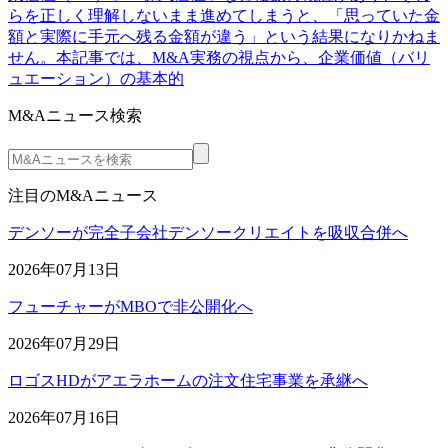
らを正しく理解しないまま進めてしまうと、「思っていた金
額と実際に手元へ残る金額が違う」という結果になりかねま
せん。本記事では、M&A実務の視点から、企業価値（バリ
ュエーション）の基本的
M&Aニュース検索
注目のM&Aニュース
デンソーが完全子会社デンソークリエイトを吸収合併へ
2026年07月13日
フューチャーがMBOで非公開化へ
2026年07月29日
ロゴスHDがアエラホームの注文住宅事業を承継へ
2026年07月16日