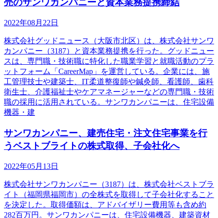
売のサンワカンパニーと資本業務提携締結
2022年08月22日
株式会社グッドニュース（大阪市北区）は、株式会社サンワ
カンパニー（3187）と資本業務提携を行った。グッドニュー
スは、専門職・技術職に特化した職業学習と就職活動のプラ
ットフォーム「CareerMap」を運営している。企業には、施
工管理技士や建築士、IT柔道整復師や鍼灸師、看護師、歯科
衛生士、介護福祉士やケアマネージャーなどの専門職・技術
職の採用に活用されている。サンワカンパニーは、住宅設備
機器・建
サンワカンパニー、建売住宅・注文住宅事業を行
うベストブライトの株式取得、子会社化へ
2022年05月13日
株式会社サンワカンパニー（3187）は、株式会社ベストブラ
イト（福岡県福岡市）の全株式を取得して子会社化すること
を決定した。取得価額は、アドバイザリー費用等も含め約
282百万円。サンワカンパニーは、住宅設備機器、建築資材