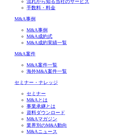
流れから知る当社のサービス
手数料・料金
M&A事例
M&A事例
M&A成約式
M&A成約実績一覧
M&A案件
M&A案件一覧
海外M&A案件一覧
セミナー・ナレッジ
セミナー
M&Aとは
事業承継とは
資料ダウンロード
M&Aマガジン
業界別のM&A動向
M&Aニュース