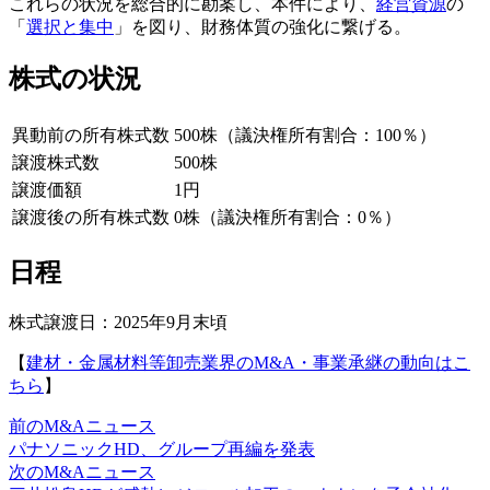
これらの状況を総合的に勘案し、本件により、
経営資源
の
「
選択と集中
」を図り、財務体質の強化に繋げる。
株式の状況
異動前の所有株式数
500株（議決権所有割合：100％）
譲渡株式数
500株
譲渡価額
1円
譲渡後の所有株式数
0株（議決権所有割合：0％）
日程
株式譲渡日：2025年9月末頃
【
建材・金属材料等卸売業界のM&A・事業承継の動向はこ
ちら
】
前のM&Aニュース
パナソニックHD、グループ再編を発表
次のM&Aニュース