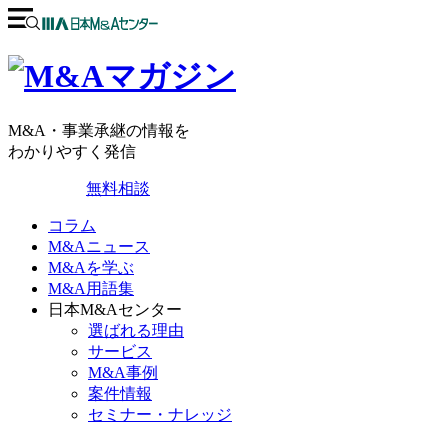
M&A・事業承継の情報を
わかりやすく発信
無料相談
コラム
M&Aニュース
M&Aを学ぶ
M&A用語集
日本M&Aセンター
選ばれる理由
サービス
M&A事例
案件情報
セミナー・ナレッジ