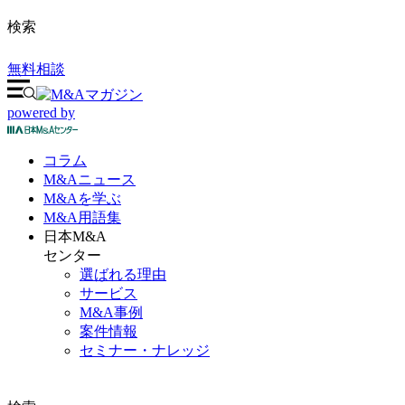
検索
無料相談
powered by
コラム
M&A
ニュース
M&Aを
学ぶ
M&A
用語集
日本M&A
センター
選ばれる理由
サービス
M&A事例
案件情報
セミナー・ナレッジ