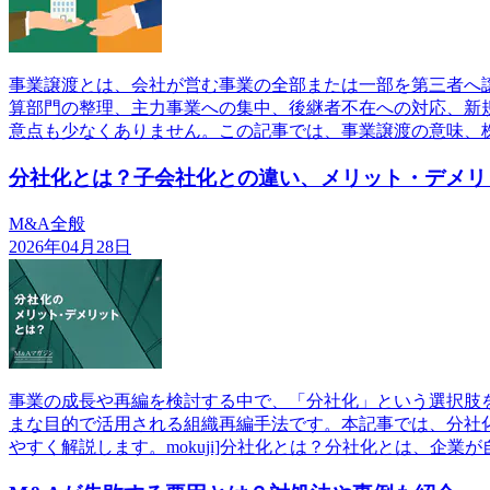
事業譲渡とは、会社が営む事業の全部または一部を第三者へ
算部門の整理、主力事業への集中、後継者不在への対応、新
意点も少なくありません。この記事では、事業譲渡の意味、
分社化とは？子会社化との違い、メリット・デメリ
M&A全般
2026年04月28日
事業の成長や再編を検討する中で、「分社化」という選択肢
まな目的で活用される組織再編手法です。本記事では、分社
やすく解説します。mokuji]分社化とは？分社化とは、企業が