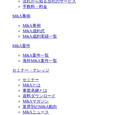
流れから知る当社のサービス
手数料・料金
M&A事例
M&A事例
M&A成約式
M&A成約実績一覧
M&A案件
M&A案件一覧
海外M&A案件一覧
セミナー・ナレッジ
セミナー
M&Aとは
事業承継とは
資料ダウンロード
M&Aマガジン
業界別のM&A動向
M&Aニュース