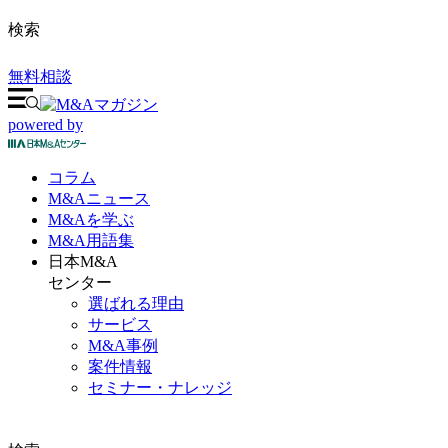
検索
無料相談
powered by
コラム
M&A
ニュース
M&Aを
学ぶ
M&A
用語集
日本M&A
センター
選ばれる理由
サービス
M&A事例
案件情報
セミナー・ナレッジ