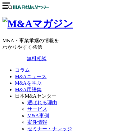
M&A・事業承継の情報を
わかりやすく発信
無料相談
コラム
M&Aニュース
M&Aを学ぶ
M&A用語集
日本M&Aセンター
選ばれる理由
サービス
M&A事例
案件情報
セミナー・ナレッジ