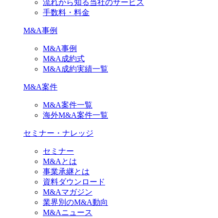
流れから知る当社のサービス
手数料・料金
M&A事例
M&A事例
M&A成約式
M&A成約実績一覧
M&A案件
M&A案件一覧
海外M&A案件一覧
セミナー・ナレッジ
セミナー
M&Aとは
事業承継とは
資料ダウンロード
M&Aマガジン
業界別のM&A動向
M&Aニュース