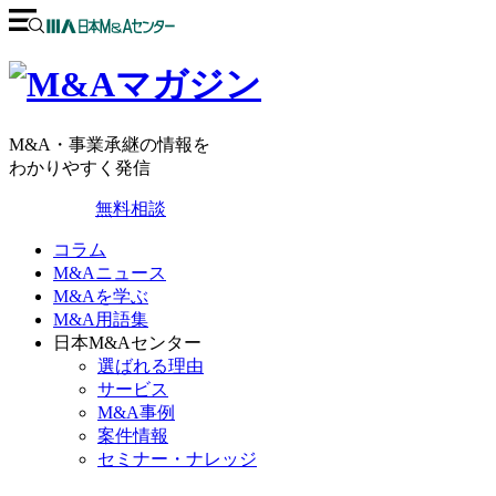
M&A・事業承継の情報を
わかりやすく発信
無料相談
コラム
M&Aニュース
M&Aを学ぶ
M&A用語集
日本M&Aセンター
選ばれる理由
サービス
M&A事例
案件情報
セミナー・ナレッジ