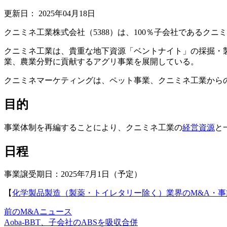
更新日：
2025年04月18日
クニミネ工業株式会社（5388）は、100％子会社である
クニミネ工業は、貴重な地下資源「ベントナイト」の採掘・
業、農業分野に貢献するアグリ事業を展開している。
クニミネマーケティングは、ペット事業、クニミネ工業から
目的
事業体制を再編することにより、クニミネ工業の
経営資源
と
日程
事業譲受期日：2025年7月1日（予定）
【
化学製品製造（製薬・トイレタリー除く）業界のM&A・
前のM&Aニュース
Aoba-BBT、子会社のABSを吸収合併