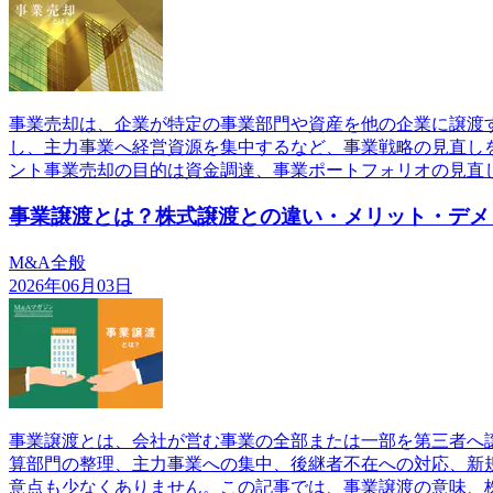
事業売却は、企業が特定の事業部門や資産を他の企業に譲渡
し、主力事業へ経営資源を集中するなど、事業戦略の見直し
ント事業売却の目的は資金調達、事業ポートフォリオの見直
事業譲渡とは？株式譲渡との違い・メリット・デメ
M&A全般
2026年06月03日
事業譲渡とは、会社が営む事業の全部または一部を第三者へ
算部門の整理、主力事業への集中、後継者不在への対応、新
意点も少なくありません。この記事では、事業譲渡の意味、