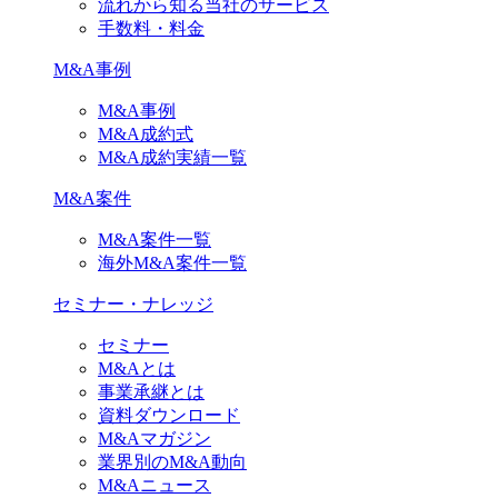
流れから知る当社のサービス
手数料・料金
M&A事例
M&A事例
M&A成約式
M&A成約実績一覧
M&A案件
M&A案件一覧
海外M&A案件一覧
セミナー・ナレッジ
セミナー
M&Aとは
事業承継とは
資料ダウンロード
M&Aマガジン
業界別のM&A動向
M&Aニュース