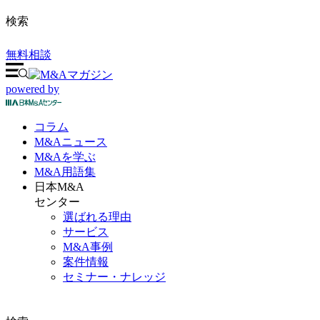
検索
無料相談
powered by
コラム
M&A
ニュース
M&Aを
学ぶ
M&A
用語集
日本M&A
センター
選ばれる理由
サービス
M&A事例
案件情報
セミナー・ナレッジ