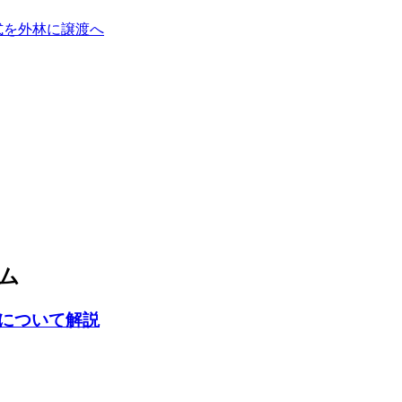
式を外林に譲渡へ
ム
について解説