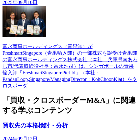
2025年09月10日
富永商事ホールディングス（青果卸）が
FreshmartSingapore（青果輸入卸）の一部株式を譲受け青果卸
の富永商事ホールディングス株式会社（本社：兵庫県南あわ
じ市/代表取締役社長：富永浩司）は、シンガポールの青果
輸入卸「FreshmartSingaporePteLtd」（本社：
PandanLoop,Singapore/ManagingDirector：KohChoonKiat）をク
ロスボーダ
「買収・クロスボーダーM&A」に関連
する学ぶコンテンツ
買収先の本格検討・分析
2024年09月12日