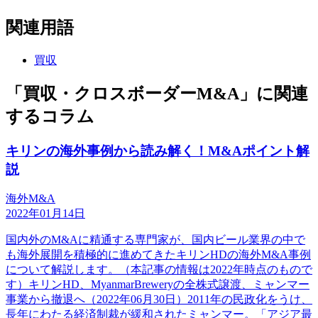
関連用語
買収
「買収・クロスボーダーM&A」に関連
するコラム
キリンの海外事例から読み解く！M&Aポイント解
説
海外M&A
2022年01月14日
国内外のM&Aに精通する専門家が、国内ビール業界の中で
も海外展開を積極的に進めてきたキリンHDの海外M&A事例
について解説します。（本記事の情報は2022年時点のもので
す）キリンHD、MyanmarBreweryの全株式譲渡、ミャンマー
事業から撤退へ（2022年06月30日）2011年の民政化をうけ、
長年にわたる経済制裁が緩和されたミャンマー。「アジア最