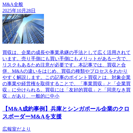
M&A全般
2025年10月28日
買収は、企業の成長や事業承継の手法として広く活用されて
います。売り手側にも買い手側にもメリットがある一方で、
リスクもあるため注意が必要です。本記事では、買収と合
併、M&Aの違いをはじめ、買収の種類やプロセスをわかり
やすく解説します。この記事のポイント買収とは、対象企業
の事業や経営権を取得することで、「事業買収」と「企業買
収」に分けられる。買収には「友好的買収」と「同意なき買
収」があり、一般的に中小
【M&A成約事例】兵庫とシンガポール企業のクロ
スボーダーM&Aを支援
広報室だより