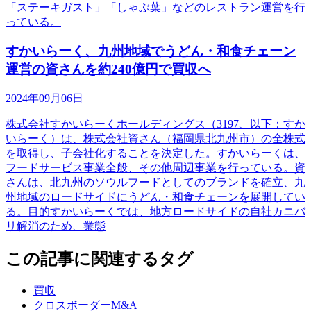
「ステーキガスト」「しゃぶ葉」などのレストラン運営を行
っている。
すかいらーく、九州地域でうどん・和食チェーン
運営の資さんを約240億円で買収へ
2024年09月06日
株式会社すかいらーくホールディングス（3197、以下：すか
いらーく）は、株式会社資さん（福岡県北九州市）の全株式
を取得し、子会社化することを決定した。すかいらーくは、
フードサービス事業全般、その他周辺事業を行っている。資
さんは、北九州のソウルフードとしてのブランドを確立、九
州地域のロードサイドにうどん・和食チェーンを展開してい
る。目的すかいらーくでは、地方ロードサイドの自社カニバ
リ解消のため、業態
この記事に関連するタグ
買収
クロスボーダーM&A