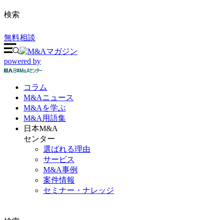
検索
無料相談
powered by
コラム
M&A
ニュース
M&Aを
学ぶ
M&A
用語集
日本M&A
センター
選ばれる理由
サービス
M&A事例
案件情報
セミナー・ナレッジ