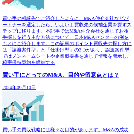
買い手の相談先でご紹介したように、M&A仲介会社などパ
ートナーを選定したら、いよいよ買収先の候補企業を探すス
テップに移ります。本記事ではM&A仲介会社を通じてお相
手探しを行う主な方法について、日本M&Aセンターの例を
もとにご紹介します。この記事のポイント買収先の探し方に
は「譲渡案件型」と「仕掛け型」の2つがあり、譲渡案件型
ではノンネームシートや企業概要書を通じて情報を開示し、
秘密保持契約を締結する
買い手にとってのM&A。目的や留意点とは？
2024年09月10日
買い手の買収戦略には様々な目的があります。M&Aの成功