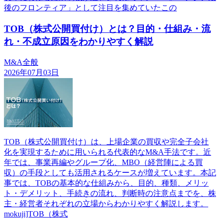
後のフロンティア」として注目を集めていたこの
TOB（株式公開買付け）とは？目的・仕組み・流
れ・不成立原因をわかりやすく解説
M&A全般
2026年07月03日
TOB（株式公開買付け）は、上場企業の買収や完全子会社
化を実現するために用いられる代表的なM&A手法です。近
年では、事業再編やグループ化、MBO（経営陣による買
収）の手段としても活用されるケースが増えています。本記
事では、TOBの基本的な仕組みから、目的、種類、メリッ
ト・デメリット、手続きの流れ、判断時の注意点までを、株
主・経営者それぞれの立場からわかりやすく解説します。
mokuji]TOB（株式