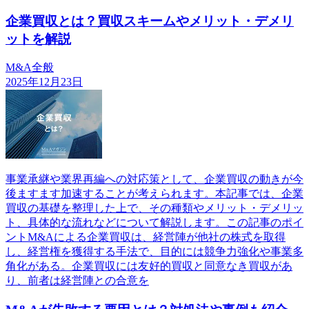
企業買収とは？買収スキームやメリット・デメリ
ットを解説
M&A全般
2025年12月23日
事業承継や業界再編への対応策として、企業買収の動きが今
後ますます加速することが考えられます。本記事では、企業
買収の基礎を整理した上で、その種類やメリット・デメリッ
ト、具体的な流れなどについて解説します。この記事のポイ
ントM&Aによる企業買収は、経営陣が他社の株式を取得
し、経営権を獲得する手法で、目的には競争力強化や事業多
角化がある。企業買収には友好的買収と同意なき買収があ
り、前者は経営陣との合意を