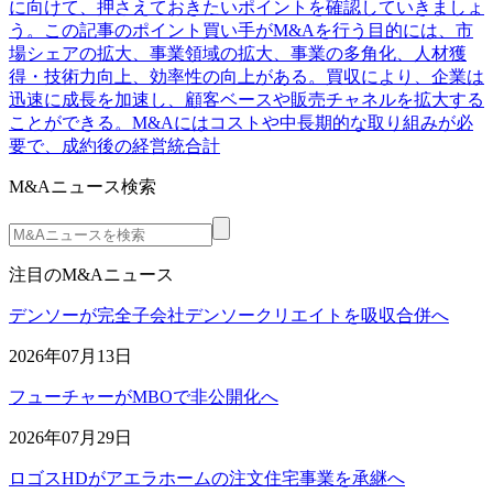
に向けて、押さえておきたいポイントを確認していきましょ
う。この記事のポイント買い手がM&Aを行う目的には、市
場シェアの拡大、事業領域の拡大、事業の多角化、人材獲
得・技術力向上、効率性の向上がある。買収により、企業は
迅速に成長を加速し、顧客ベースや販売チャネルを拡大する
ことができる。M&Aにはコストや中長期的な取り組みが必
要で、成約後の経営統合計
M&Aニュース検索
注目のM&Aニュース
デンソーが完全子会社デンソークリエイトを吸収合併へ
2026年07月13日
フューチャーがMBOで非公開化へ
2026年07月29日
ロゴスHDがアエラホームの注文住宅事業を承継へ