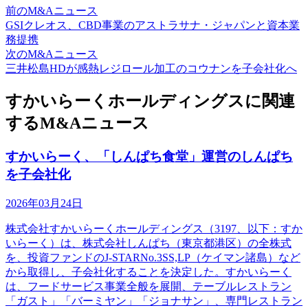
前のM&Aニュース
GSIクレオス、CBD事業のアストラサナ・ジャパンと資本業
務提携
次のM&Aニュース
三井松島HDが感熱レジロール加工のコウナンを子会社化へ
すかいらーくホールディングスに関連
するM&Aニュース
すかいらーく、「しんぱち食堂」運営のしんぱち
を子会社化
2026年03月24日
株式会社すかいらーくホールディングス（3197、以下：すか
いらーく）は、株式会社しんぱち（東京都港区）の全株式
を、投資ファンドのJ-STARNo.3SS,LP（ケイマン諸島）など
から取得し、子会社化することを決定した。すかいらーく
は、フードサービス事業全般を展開、テーブルレストラン
「ガスト」「バーミヤン」「ジョナサン」、専門レストラン