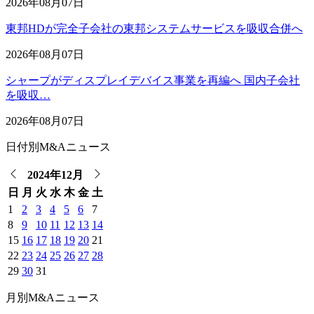
2026年08月07日
東邦HDが完全子会社の東邦システムサービスを吸収合併へ
2026年08月07日
シャープがディスプレイデバイス事業を再編へ 国内子会社
を吸収…
2026年08月07日
日付別M&Aニュース
2024年12月
日
月
火
水
木
金
土
1
2
3
4
5
6
7
8
9
10
11
12
13
14
15
16
17
18
19
20
21
22
23
24
25
26
27
28
29
30
31
月別M&Aニュース