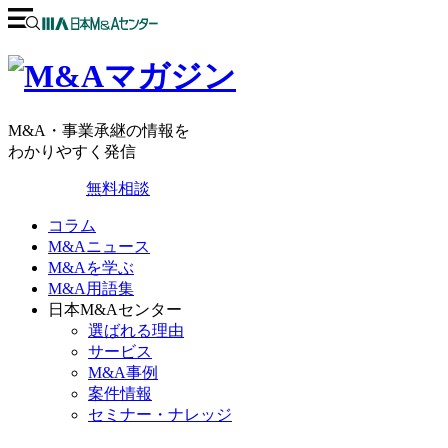
M&A・事業承継の情報を
わかりやすく発信
無料相談
コラム
M&Aニュース
M&Aを学ぶ
M&A用語集
日本M&Aセンター
選ばれる理由
サービス
M&A事例
案件情報
セミナー・ナレッジ