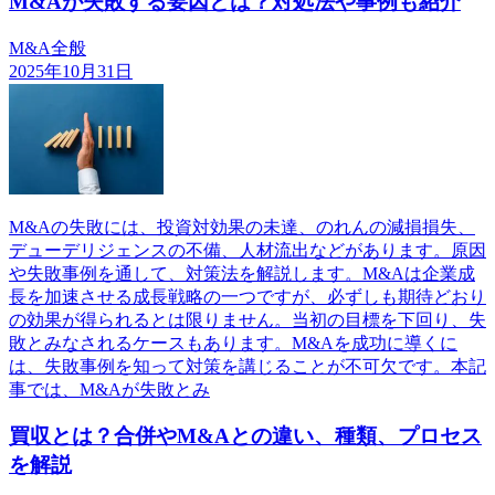
M&Aが失敗する要因とは？対処法や事例も紹介
M&A全般
2025年10月31日
M&Aの失敗には、投資対効果の未達、のれんの減損損失、
デューデリジェンスの不備、人材流出などがあります。原因
や失敗事例を通して、対策法を解説します。M&Aは企業成
長を加速させる成長戦略の一つですが、必ずしも期待どおり
の効果が得られるとは限りません。当初の目標を下回り、失
敗とみなされるケースもあります。M&Aを成功に導くに
は、失敗事例を知って対策を講じることが不可欠です。本記
事では、M&Aが失敗とみ
買収とは？合併やM&Aとの違い、種類、プロセス
を解説