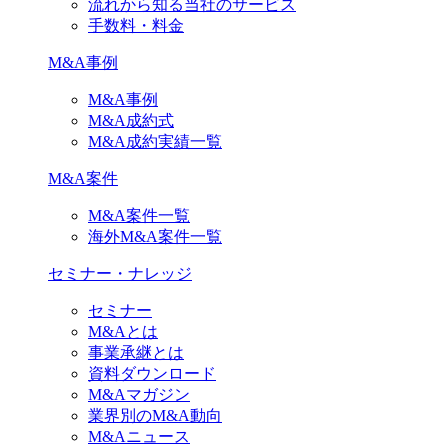
流れから知る当社のサービス
手数料・料金
M&A事例
M&A事例
M&A成約式
M&A成約実績一覧
M&A案件
M&A案件一覧
海外M&A案件一覧
セミナー・ナレッジ
セミナー
M&Aとは
事業承継とは
資料ダウンロード
M&Aマガジン
業界別のM&A動向
M&Aニュース