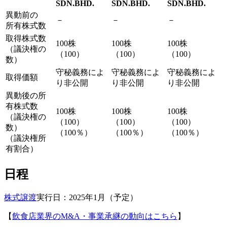
SDN.BHD.
SDN.BHD.
SDN.BHD.
異動前の
－
－
－
所有株式数
取得株式数
100株
100株
100株
（議決権の
（100）
（100）
（100）
数）
守秘義務によ
守秘義務によ
守秘義務によ
取得価額
り非公開
り非公開
り非公開
異動後の所
有株式数
100株
100株
100株
（議決権の
（100）
（100）
（100）
数）
（100％）
（100％）
（100％）
（議決権所
有割合）
日程
株式譲渡
実行日：2025年1月（予定）
【
飲食店業界のM&A・事業承継の動向はこちら
】