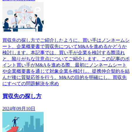
買収先の探し方でご紹介したように、買い手はノンネームシ
ート、企業概要書で買収先についてM&Aを進めるかどうか
検討します。本記事では、買い手が企業を検討する際流れ
と、陥りがちな注意点についてご紹介します。この記事のポ
イント買い手がM&Aを進める際、最初にノンネームシート
や企業概要書を通じて対象企業を検討し、提携仲介契約を結
んだ後に質疑応答を行う。M&Aの目的を明確にし、買収先
にすべての問題解決を求め
買収先の探し方
2024年09月10日