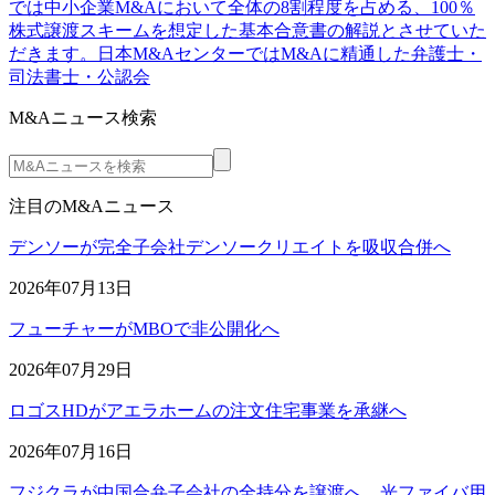
では中小企業M&Aにおいて全体の8割程度を占める、100％
株式譲渡スキームを想定した基本合意書の解説とさせていた
だきます。日本M&AセンターではM&Aに精通した弁護士・
司法書士・公認会
M&Aニュース検索
注目のM&Aニュース
デンソーが完全子会社デンソークリエイトを吸収合併へ
2026年07月13日
フューチャーがMBOで非公開化へ
2026年07月29日
ロゴスHDがアエラホームの注文住宅事業を承継へ
2026年07月16日
フジクラが中国合弁子会社の全持分を譲渡へ 光ファイバ用