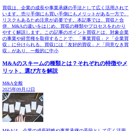
買収は、企業の成長や事業承継の手法として広く活用されて
います。売り手側にも買い手側にもメリットがある一方で、
リスクもあるため注意が必要です。本記事では、買収と合
併、M&Aの違いをはじめ、買収の種類やプロセスをわかり
やすく解説します。この記事のポイント買収とは、対象企業
の事業や経営権を取得することで、「事業買収」と「企業買
収」に分けられる。買収には「友好的買収」と「同意なき買
収」があり、一般的に中小
M&Aのスキームの種類とは？それぞれの特徴やメ
リット、選び方を解説
M&A全般
2025年09月12日
M&Aは、企業の成長戦略や事業承継の手段として広く活用