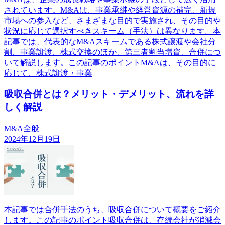
されています。M&Aは、事業承継や経営資源の補完、新規
市場への参入など、さまざまな目的で実施され、その目的や
状況に応じて選択すべきスキーム（手法）は異なります。本
記事では、代表的なM&Aスキームである株式譲渡や会社分
割、事業譲渡、株式交換のほか、第三者割当増資、合併につ
いて解説します。この記事のポイントM&Aは、その目的に
応じて、株式譲渡・事業
吸収合併とは？メリット・デメリット、流れを詳
しく解説
M&A全般
2024年12月19日
本記事では合併手法のうち、吸収合併について概要をご紹介
します。この記事のポイント吸収合併は、存続会社が消滅会