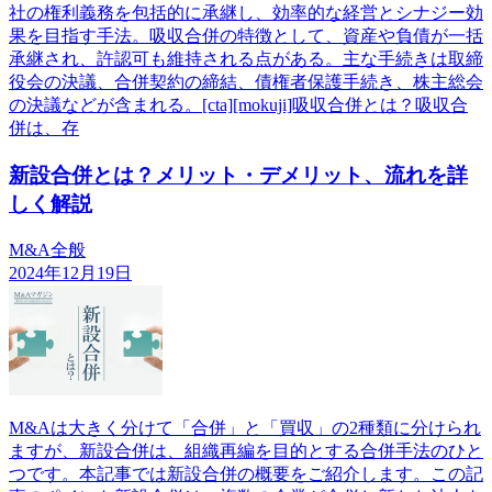
社の権利義務を包括的に承継し、効率的な経営とシナジー効
果を目指す手法。吸収合併の特徴として、資産や負債が一括
承継され、許認可も維持される点がある。主な手続きは取締
役会の決議、合併契約の締結、債権者保護手続き、株主総会
の決議などが含まれる。[cta][mokuji]吸収合併とは？吸収合
併は、存
新設合併とは？メリット・デメリット、流れを詳
しく解説
M&A全般
2024年12月19日
M&Aは大きく分けて「合併」と「買収」の2種類に分けられ
ますが、新設合併は、組織再編を目的とする合併手法のひと
つです。本記事では新設合併の概要をご紹介します。この記