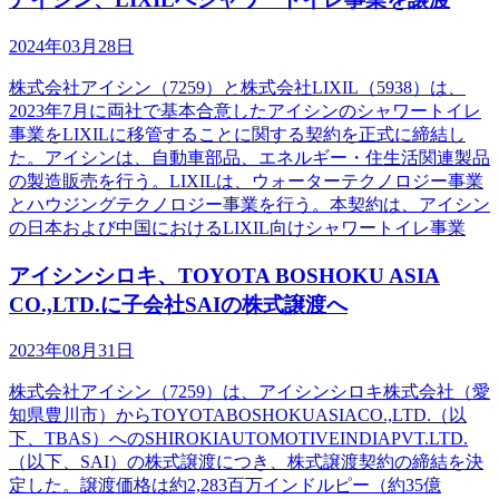
2024年03月28日
株式会社アイシン（7259）と株式会社LIXIL（5938）は、
2023年7月に両社で基本合意したアイシンのシャワートイレ
事業をLIXILに移管することに関する契約を正式に締結し
た。アイシンは、自動車部品、エネルギー・住生活関連製品
の製造販売を行う。LIXILは、ウォーターテクノロジー事業
とハウジングテクノロジー事業を行う。本契約は、アイシン
の日本および中国におけるLIXIL向けシャワートイレ事業
アイシンシロキ、TOYOTA BOSHOKU ASIA
CO.,LTD.に子会社SAIの株式譲渡へ
2023年08月31日
株式会社アイシン（7259）は、アイシンシロキ株式会社（愛
知県豊川市）からTOYOTABOSHOKUASIACO.,LTD.（以
下、TBAS）へのSHIROKIAUTOMOTIVEINDIAPVT.LTD.
（以下、SAI）の株式譲渡につき、株式譲渡契約の締結を決
定した。譲渡価格は約2,283百万インドルピー（約35億