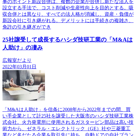
事のポイント新設合併は、複数の企業が合併し新たな法人を
設立する手法で、コスト削減や生産性向上を目的とする。吸
収合併とは異なり、すべての法人格が消滅し、資産・負債が
新設会社に引き継がれる。デメリットには手続きの複雑さ、
免許の引き継ぎができ
25社譲受して成長するハシダ技研工業の「M&Aは
人助け」の凄み
広報室だより
2022年03月01日
「M&Aは人助け」を信条に2008年から2022年までの間、買
い手企業として計25社を譲受した大阪市のハシダ技研工業株
式会社。火力発電所に使用されるガスタービン部品は高い技
術力から、ゼネラル・エレクトリック（GE）社や三菱重工
業など名だたる企業を取引先に持ち、自動ドアの自社ブラン