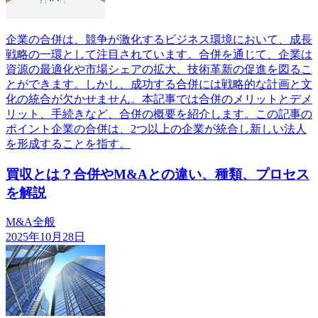
企業の合併は、競争が激化するビジネス環境において、成長
戦略の一環として注目されています。合併を通じて、企業は
資源の最適化や市場シェアの拡大、技術革新の促進を図るこ
とができます。しかし、成功する合併には戦略的な計画と文
化の統合が欠かせません。本記事では合併のメリットとデメ
リット、手続きなど、合併の概要を紹介します。この記事の
ポイント企業の合併は、2つ以上の企業が統合し新しい法人
を形成することを指す。
買収とは？合併やM&Aとの違い、種類、プロセス
を解説
M&A全般
2025年10月28日