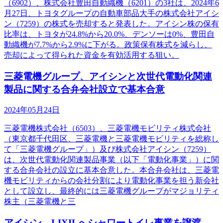
（6902）、株式会社豊田自動織機（6201）の3社は、2024年6
月27日、トヨタグループの自動車部品大手の株式会社アイシ
ン（7259）の株式を売却すると発表した。アイシン株の保有
比率は、トヨタが24.8%から20.0%、デンソーは0%、豊田自
動織機が7.7%から2.9%に下がる。政策保有株式を減らし、
売却によって得られた資金を有効活用する狙い。
三菱電機グループ、アイシンと次世代電動化関連
製品に関する合弁会社設立で基本合意
2024年05月24日
三菱電機株式会社（6503）、三菱電機モビリティ株式会社
（東京都千代田区、三菱電機と三菱電機モビリティを総称し
て「三菱電機グループ」）及び株式会社アイシン（7259）
は、次世代電動化関連製品事業（以下「電動化事業」）に関
する合弁会社の設立に基本合意した。本合弁会社は、三菱電
機モビリティからの会社分割により電動化事業を担う新会社
として設立し、最終的には三菱電機グループがマジョリティ
株主（三菱電機と三
アイシン、LIXILへシャワートイレ事業を譲渡