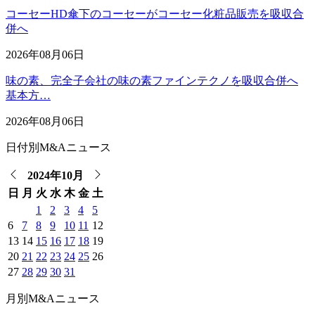
コーセーHD傘下のコーセーがコーセー化粧品販売を吸収合
併へ
2026年08月06日
味の素、完全子会社の味の素ファインテクノを吸収合併へ
基本方…
2026年08月06日
日付別M&Aニュース
2024年10月
日
月
火
水
木
金
土
1
2
3
4
5
6
7
8
9
10
11
12
13
14
15
16
17
18
19
20
21
22
23
24
25
26
27
28
29
30
31
月別M&Aニュース