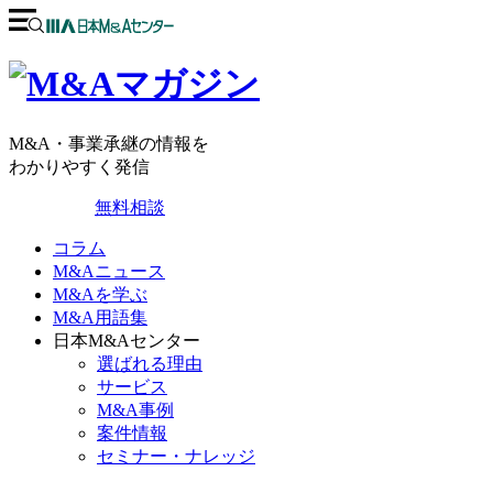
M&A・事業承継の情報を
わかりやすく発信
無料相談
コラム
M&Aニュース
M&Aを学ぶ
M&A用語集
日本M&Aセンター
選ばれる理由
サービス
M&A事例
案件情報
セミナー・ナレッジ