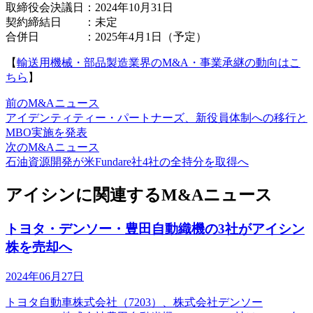
取締役会決議日：2024年10月31日
契約締結日 ：未定
合併日 ：2025年4月1日（予定）
【
輸送用機械・部品製造業界のM&A・事業承継の動向はこ
ちら
】
前のM&Aニュース
アイデンティティー・パートナーズ、新役員体制への移行と
MBO実施を発表
次のM&Aニュース
石油資源開発が米Fundare社4社の全持分を取得へ
アイシンに関連するM&Aニュース
トヨタ・デンソー・豊田自動織機の3社がアイシン
株を売却へ
2024年06月27日
トヨタ自動車株式会社（7203）、株式会社デンソー