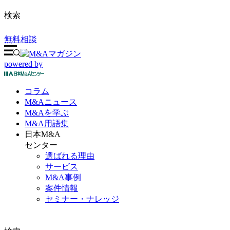
検索
無料相談
powered by
コラム
M&A
ニュース
M&Aを
学ぶ
M&A
用語集
日本M&A
センター
選ばれる理由
サービス
M&A事例
案件情報
セミナー・ナレッジ