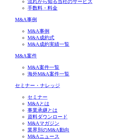
流れから知る当社のサービス
手数料・料金
M&A事例
M&A事例
M&A成約式
M&A成約実績一覧
M&A案件
M&A案件一覧
海外M&A案件一覧
セミナー・ナレッジ
セミナー
M&Aとは
事業承継とは
資料ダウンロード
M&Aマガジン
業界別のM&A動向
M&Aニュース