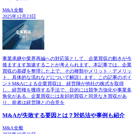
M&A全般
2025年12月23日
事業承継や業界再編への対応策として、企業買収の動きが今
後ますます加速することが考えられます。本記事では、企業
買収の基礎を整理した上で、その種類やメリット・デメリッ
ト、具体的な流れなどについて解説します。この記事のポイ
ントM&Aによる企業買収は、経営陣が他社の株式を取得
し、経営権を獲得する手法で、目的には競争力強化や事業多
角化がある。企業買収には友好的買収と同意なき買収があ
り、前者は経営陣との合意を
M&Aが失敗する要因とは？対処法や事例も紹介
M&A全般