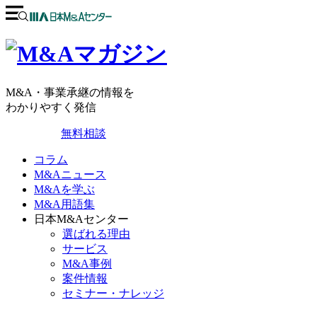
M&A・事業承継の情報を
わかりやすく発信
無料相談
コラム
M&Aニュース
M&Aを学ぶ
M&A用語集
日本M&Aセンター
選ばれる理由
サービス
M&A事例
案件情報
セミナー・ナレッジ