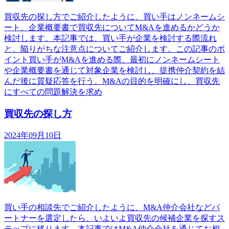
買収先の探し方でご紹介したように、買い手はノンネームシ
ート、企業概要書で買収先についてM&Aを進めるかどうか
検討します。本記事では、買い手が企業を検討する際流れ
と、陥りがちな注意点についてご紹介します。この記事のポ
イント買い手がM&Aを進める際、最初にノンネームシート
や企業概要書を通じて対象企業を検討し、提携仲介契約を結
んだ後に質疑応答を行う。M&Aの目的を明確にし、買収先
にすべての問題解決を求め
買収先の探し方
2024年09月10日
買い手の相談先でご紹介したように、M&A仲介会社などパ
ートナーを選定したら、いよいよ買収先の候補企業を探すス
テップに移ります。本記事ではM&A仲介会社を通じてお相