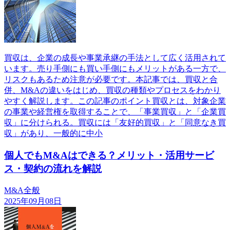
買収は、企業の成長や事業承継の手法として広く活用されて
います。売り手側にも買い手側にもメリットがある一方で、
リスクもあるため注意が必要です。本記事では、買収と合
併、M&Aの違いをはじめ、買収の種類やプロセスをわかり
やすく解説します。この記事のポイント買収とは、対象企業
の事業や経営権を取得することで、「事業買収」と「企業買
収」に分けられる。買収には「友好的買収」と「同意なき買
収」があり、一般的に中小
個人でもM&Aはできる？メリット・活用サービ
ス・契約の流れを解説
M&A全般
2025年09月08日