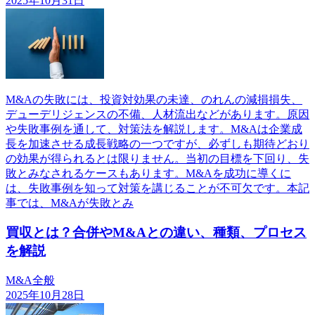
2025年10月31日
M&Aの失敗には、投資対効果の未達、のれんの減損損失、
デューデリジェンスの不備、人材流出などがあります。原因
や失敗事例を通して、対策法を解説します。M&Aは企業成
長を加速させる成長戦略の一つですが、必ずしも期待どおり
の効果が得られるとは限りません。当初の目標を下回り、失
敗とみなされるケースもあります。M&Aを成功に導くに
は、失敗事例を知って対策を講じることが不可欠です。本記
事では、M&Aが失敗とみ
買収とは？合併やM&Aとの違い、種類、プロセス
を解説
M&A全般
2025年10月28日