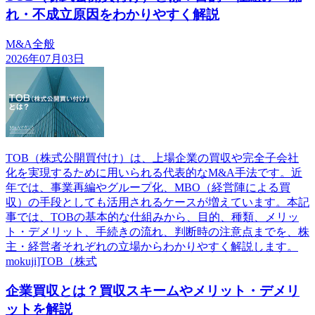
れ・不成立原因をわかりやすく解説
M&A全般
2026年07月03日
TOB（株式公開買付け）は、上場企業の買収や完全子会社
化を実現するために用いられる代表的なM&A手法です。近
年では、事業再編やグループ化、MBO（経営陣による買
収）の手段としても活用されるケースが増えています。本記
事では、TOBの基本的な仕組みから、目的、種類、メリッ
ト・デメリット、手続きの流れ、判断時の注意点までを、株
主・経営者それぞれの立場からわかりやすく解説します。
mokuji]TOB（株式
企業買収とは？買収スキームやメリット・デメリ
ットを解説