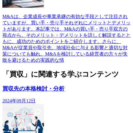
M&Aは、企業成長や事業承継の有効な手段として注目され
ていますが、買い手・売り手それぞれにメリットとデメリッ
トがあります。本記事では、M&Aの買い手・売り手双方の
視点から、そのメリット・デメリットを詳しく解説するとと
もに、成功のためのポイントをご紹介します。さらに、
M&Aが従業員や取引先、地域社会に与える影響と適切な対
策についても触れ、M&Aを検討している経営者の方々が失
敗を避けるための実践的な情
「買収」に関連する学ぶコンテンツ
買収先の本格検討・分析
2024年09月12日