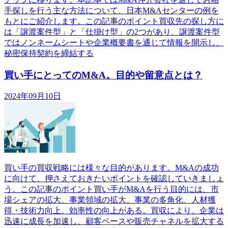
手探しを行う主な方法について、日本M&Aセンターの例を
もとにご紹介します。この記事のポイント買収先の探し方に
は「譲渡案件型」と「仕掛け型」の2つがあり、譲渡案件型
ではノンネームシートや企業概要書を通じて情報を開示し、
秘密保持契約を締結する
買い手にとってのM&A。目的や留意点とは？
2024年09月10日
買い手の買収戦略には様々な目的があります。M&Aの成功
に向けて、押さえておきたいポイントを確認していきましょ
う。この記事のポイント買い手がM&Aを行う目的には、市
場シェアの拡大、事業領域の拡大、事業の多角化、人材獲
得・技術力向上、効率性の向上がある。買収により、企業は
迅速に成長を加速し、顧客ベースや販売チャネルを拡大する