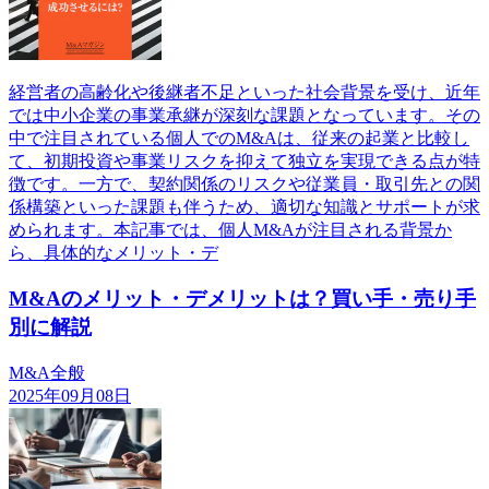
経営者の高齢化や後継者不足といった社会背景を受け、近年
では中小企業の事業承継が深刻な課題となっています。その
中で注目されている個人でのM&Aは、従来の起業と比較し
て、初期投資や事業リスクを抑えて独立を実現できる点が特
徴です。一方で、契約関係のリスクや従業員・取引先との関
係構築といった課題も伴うため、適切な知識とサポートが求
められます。本記事では、個人M&Aが注目される背景か
ら、具体的なメリット・デ
M&Aのメリット・デメリットは？買い手・売り手
別に解説
M&A全般
2025年09月08日