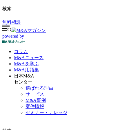
検索
無料相談
powered by
コラム
M&A
ニュース
M&Aを
学ぶ
M&A
用語集
日本M&A
センター
選ばれる理由
サービス
M&A事例
案件情報
セミナー・ナレッジ