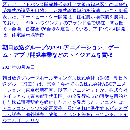
区）は、アドバンス開発株式会社（大阪市福島区）の全発行
済株式の譲受を目的とした株式譲渡契約を締結したことを発
表した。エー・ビー・シー開発は、住宅展示場事業を展開し
ており、「ABCハウジング」のブランド名で現在、関西圏
で14会場、首都圏で6会場を運営している。アドバンス開発
は、住宅展示場等遊
朝日放送グループのABCアニメーション、ゲー
ム・アプリ開発事業などのトイジアムを買収
2024年08月09日
朝日放送グループホールディングス株式会社（9405、朝日放
送グループHD）は、完全子会社である株式会社ABCアニメ
ーション（東京都新宿区、以下「アニメ社」）が、株式会社
トイジアム（東京都千代田区）の全発行株式の譲受を目的と
した株式譲渡契約を締結したことを発表した。アニメ社は、
アニメコンテンツの企画製作、及びそれに派生するビデオグ
ラム販売、海外販売、物販、イベント等を行っている。トイ
ジアムは、オリジ