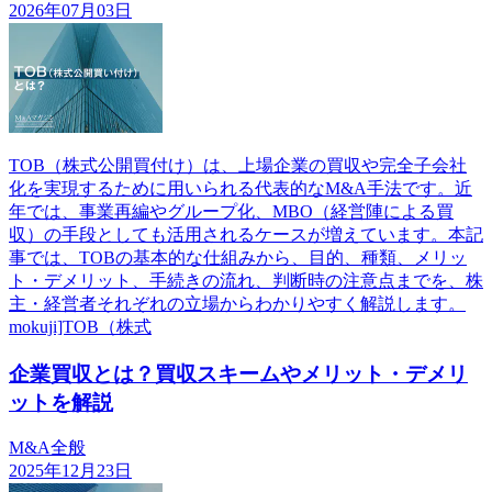
2026年07月03日
TOB（株式公開買付け）は、上場企業の買収や完全子会社
化を実現するために用いられる代表的なM&A手法です。近
年では、事業再編やグループ化、MBO（経営陣による買
収）の手段としても活用されるケースが増えています。本記
事では、TOBの基本的な仕組みから、目的、種類、メリッ
ト・デメリット、手続きの流れ、判断時の注意点までを、株
主・経営者それぞれの立場からわかりやすく解説します。
mokuji]TOB（株式
企業買収とは？買収スキームやメリット・デメリ
ットを解説
M&A全般
2025年12月23日