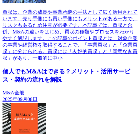
買収は、企業の成長や事業承継の手法として広く活用されて
います。売り手側にも買い手側にもメリットがある一方で、
リスクもあるため注意が必要です。本記事では、買収と合
併、M&Aの違いをはじめ、買収の種類やプロセスをわかり
やすく解説します。この記事のポイント買収とは、対象企業
の事業や経営権を取得することで、「事業買収」と「企業買
収」に分けられる。買収には「友好的買収」と「同意なき買
収」があり、一般的に中小
個人でもM&Aはできる？メリット・活用サービ
ス・契約の流れを解説
M&A全般
2025年09月08日