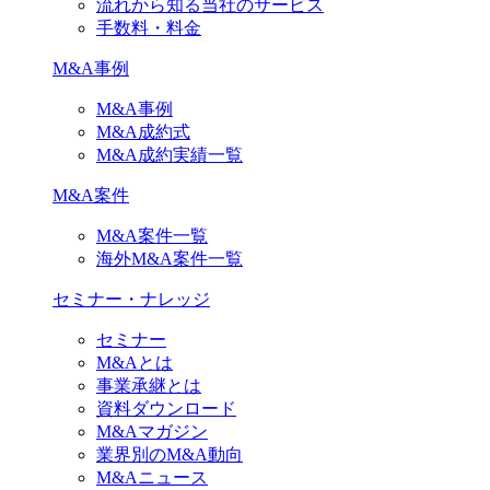
流れから知る当社のサービス
手数料・料金
M&A事例
M&A事例
M&A成約式
M&A成約実績一覧
M&A案件
M&A案件一覧
海外M&A案件一覧
セミナー・ナレッジ
セミナー
M&Aとは
事業承継とは
資料ダウンロード
M&Aマガジン
業界別のM&A動向
M&Aニュース