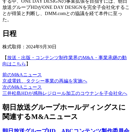
する中、ONE DAY DESIGNの事業拡張を目指すには、朝日
放送グループHDがONE DAY DESIGNを完全子会社化するこ
とが得策と判断し、DMM.comとの協議を経て本件に至っ
た。
日程
株式取得：2024年9月30日
【
放送・出版・コンテンツ制作業界のM&A・事業承継の動
向はこちら
】
前のM&Aニュース
京成電鉄、タクシー事業の再編を実施へ
次のM&Aニュース
三井松島HDが感熱レジロール加工のコウナンを子会社化へ
朝日放送グループホールディングスに
関連するM&Aニュース
朝日放送グループHD、ABCコンテンツ製作委員会