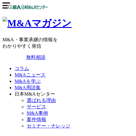
M&A・事業承継の情報を
わかりやすく発信
無料相談
コラム
M&Aニュース
M&Aを学ぶ
M&A用語集
日本M&Aセンター
選ばれる理由
サービス
M&A事例
案件情報
セミナー・ナレッジ