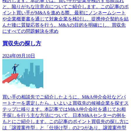
検討します。本記事では、買い手が企業を検討する際流れ
と、陥りがちな注意点についてご紹介します。この記事のポ
イント買い手がM&Aを進める際、最初にノンネームシート
や企業概要書を通じて対象企業を検討し、提携仲介契約を結
んだ後に質疑応答を行う。M&Aの目的を明確にし、買収先
にすべての問題解決を求め
買収先の探し方
2024年09月10日
買い手の相談先でご紹介したように、M&A仲介会社などパ
ートナーを選定したら、いよいよ買収先の候補企業を探すス
テップに移ります。本記事ではM&A仲介会社を通じてお相
手探しを行う主な方法について、日本M&Aセンターの例を
もとにご紹介します。この記事のポイント買収先の探し方に
は「譲渡案件型」と「仕掛け型」の2つがあり、譲渡案件型