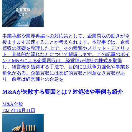
事業承継や業界再編への対応策として、企業買収の動きが今
後ますます加速することが考えられます。本記事では、企業
買収の基礎を整理した上で、その種類やメリット・デメリッ
ト、具体的な流れなどについて解説します。この記事のポイ
ントM&Aによる企業買収は、経営陣が他社の株式を取得
し、経営権を獲得する手法で、目的には競争力強化や事業多
角化がある。企業買収には友好的買収と同意なき買収があ
り、前者は経営陣との合意を
M&Aが失敗する要因とは？対処法や事例も紹介
M&A全般
2025年10月31日