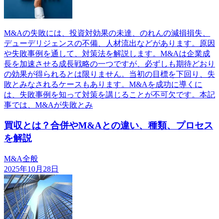
M&Aの失敗には、投資対効果の未達、のれんの減損損失、
デューデリジェンスの不備、人材流出などがあります。原因
や失敗事例を通して、対策法を解説します。M&Aは企業成
長を加速させる成長戦略の一つですが、必ずしも期待どおり
の効果が得られるとは限りません。当初の目標を下回り、失
敗とみなされるケースもあります。M&Aを成功に導くに
は、失敗事例を知って対策を講じることが不可欠です。本記
事では、M&Aが失敗とみ
買収とは？合併やM&Aとの違い、種類、プロセス
を解説
M&A全般
2025年10月28日