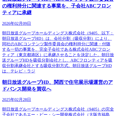
の権利持分に関連する事業を、子会社ABCフロン
ティアに承継
2026年02月09日
朝日放送グループホールディングス株式会社（9405、以下：
朝日放送グループHD）は、会社分割（吸収分割）により、
同社のABCコンテンツ製作委員会の権利持分に関連・付随
する一切の事業を、完全子会社である株式会社ABCフロン
ティア（東京都港区）に承継させることを決定した。朝日放
送グループHDを吸収分割会社とし、ABCフロンティアを吸
収分割承継会社とする吸収分割方式。朝日放送グループHD
は、テレビ・ラジ
朝日放送グループHD、関西で住宅展示場運営のア
ドバンス開発を買収へ
2025年02月28日
朝日放送グループホールディングス株式会社（9405）の完全
子会社であるエー・ビー・シー開発株式会社（大阪市福島