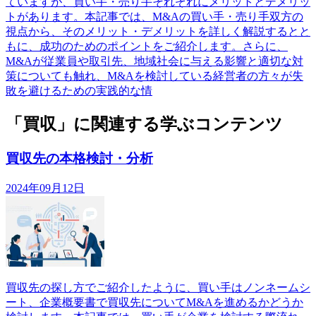
ていますが、買い手・売り手それぞれにメリットとデメリッ
トがあります。本記事では、M&Aの買い手・売り手双方の
視点から、そのメリット・デメリットを詳しく解説するとと
もに、成功のためのポイントをご紹介します。さらに、
M&Aが従業員や取引先、地域社会に与える影響と適切な対
策についても触れ、M&Aを検討している経営者の方々が失
敗を避けるための実践的な情
「買収」に関連する学ぶコンテンツ
買収先の本格検討・分析
2024年09月12日
買収先の探し方でご紹介したように、買い手はノンネームシ
ート、企業概要書で買収先についてM&Aを進めるかどうか