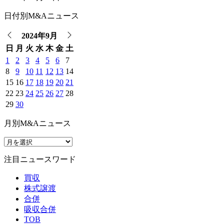
日付別M&Aニュース
2024年9月
日
月
火
水
木
金
土
1
2
3
4
5
6
7
8
9
10
11
12
13
14
15
16
17
18
19
20
21
22
23
24
25
26
27
28
29
30
月別M&Aニュース
注目ニュースワード
買収
株式譲渡
合併
吸収合併
TOB