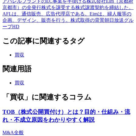
アパレルブランドのEC事業を手掛ける株式会社Eim（京都府
京都市）の全発行株式を譲受する株式譲渡契約を締結した。
AFLは、通信販売、広告代理店である。Eimは、婦人服等の
企画、デザイン、販売を行う。株式取得の背景朝日放送グル
ープHD
この記事に関連するタグ
買収
関連用語
買収
「買収」に関連するコラム
TOB（株式公開買付け）とは？目的・仕組み・流
れ・不成立原因をわかりやすく解説
M&A全般