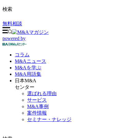
検索
無料相談
powered by
コラム
M&A
ニュース
M&Aを
学ぶ
M&A
用語集
日本M&A
センター
選ばれる理由
サービス
M&A事例
案件情報
セミナー・ナレッジ