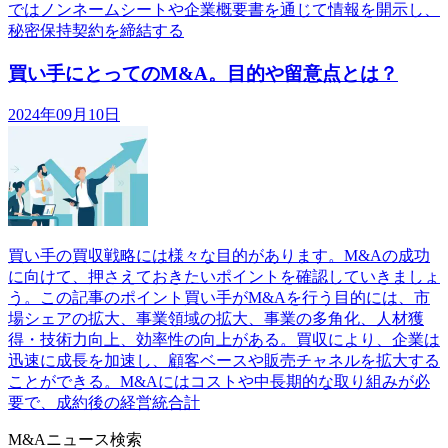
ではノンネームシートや企業概要書を通じて情報を開示し、
秘密保持契約を締結する
買い手にとってのM&A。目的や留意点とは？
2024年09月10日
買い手の買収戦略には様々な目的があります。M&Aの成功
に向けて、押さえておきたいポイントを確認していきましょ
う。この記事のポイント買い手がM&Aを行う目的には、市
場シェアの拡大、事業領域の拡大、事業の多角化、人材獲
得・技術力向上、効率性の向上がある。買収により、企業は
迅速に成長を加速し、顧客ベースや販売チャネルを拡大する
ことができる。M&Aにはコストや中長期的な取り組みが必
要で、成約後の経営統合計
M&Aニュース検索