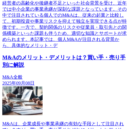
経営者の高齢化や後継者不足といった社会背景を受け、近年
では中小企業の事業承継が深刻な課題となっています。その
中で注目されている個人でのM&Aは、従来の起業と比較し
て、初期投資や事業リスクを抑えて独立を実現できる点が特
徴です。一方で、契約関係のリスクや従業員・取引先との関
係構築といった課題も伴うため、適切な知識とサポートが求
められます。本記事では、個人M&Aが注目される背景か
ら、具体的なメリット・デ
M&Aのメリット・デメリットは？買い手・売り手
別に解説
M&A全般
2025年09月08日
M&Aは、企業成長や事業承継の有効な手段として注目され