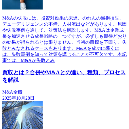
M&Aの失敗には、投資対効果の未達、のれんの減損損失、
デューデリジェンスの不備、人材流出などがあります。原因
や失敗事例を通して、対策法を解説します。M&Aは企業成
長を加速させる成長戦略の一つですが、必ずしも期待どおり
の効果が得られるとは限りません。当初の目標を下回り、失
敗とみなされるケースもあります。M&Aを成功に導くに
は、失敗事例を知って対策を講じることが不可欠です。本記
事では、M&Aが失敗とみ
買収とは？合併やM&Aとの違い、種類、プロセス
を解説
M&A全般
2025年10月28日