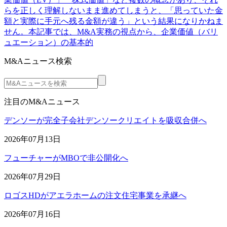
らを正しく理解しないまま進めてしまうと、「思っていた金
額と実際に手元へ残る金額が違う」という結果になりかねま
せん。本記事では、M&A実務の視点から、企業価値（バリ
ュエーション）の基本的
M&Aニュース検索
注目のM&Aニュース
デンソーが完全子会社デンソークリエイトを吸収合併へ
2026年07月13日
フューチャーがMBOで非公開化へ
2026年07月29日
ロゴスHDがアエラホームの注文住宅事業を承継へ
2026年07月16日