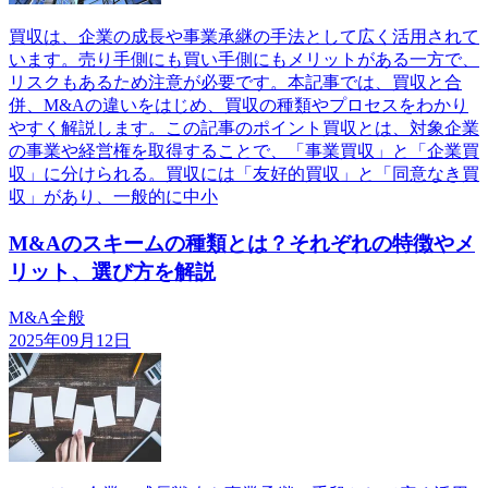
買収は、企業の成長や事業承継の手法として広く活用されて
います。売り手側にも買い手側にもメリットがある一方で、
リスクもあるため注意が必要です。本記事では、買収と合
併、M&Aの違いをはじめ、買収の種類やプロセスをわかり
やすく解説します。この記事のポイント買収とは、対象企業
の事業や経営権を取得することで、「事業買収」と「企業買
収」に分けられる。買収には「友好的買収」と「同意なき買
収」があり、一般的に中小
M&Aのスキームの種類とは？それぞれの特徴やメ
リット、選び方を解説
M&A全般
2025年09月12日