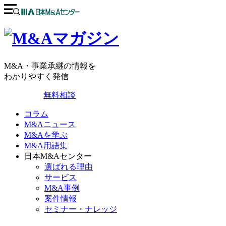
M&A・事業承継の情報を
わかりやすく発信
無料相談
コラム
M&Aニュース
M&Aを学ぶ
M&A用語集
日本M&Aセンター
選ばれる理由
サービス
M&A事例
案件情報
セミナー・ナレッジ