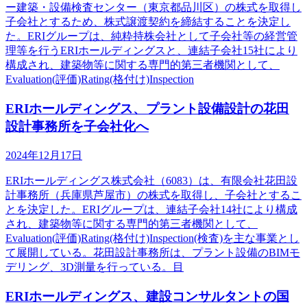
ー建築・設備検査センター（東京都品川区）の株式を取得し
子会社とするため、株式譲渡契約を締結することを決定し
た。ERIグループは、純粋持株会社として子会社等の経営管
理等を行うERIホールディングスと、連結子会社15社により
構成され、建築物等に関する専門的第三者機関として、
Evaluation(評価)Rating(格付け)Inspection
ERIホールディングス、プラント設備設計の花田
設計事務所を子会社化へ
2024年12月17日
ERIホールディングス株式会社（6083）は、有限会社花田設
計事務所（兵庫県芦屋市）の株式を取得し、子会社とするこ
とを決定した。ERIグループは、連結子会社14社により構成
され、建築物等に関する専門的第三者機関として、
Evaluation(評価)Rating(格付け)Inspection(検査)を主な事業とし
て展開している。花田設計事務所は、プラント設備のBIMモ
デリング、3D測量を行っている。目
ERIホールディングス、建設コンサルタントの国