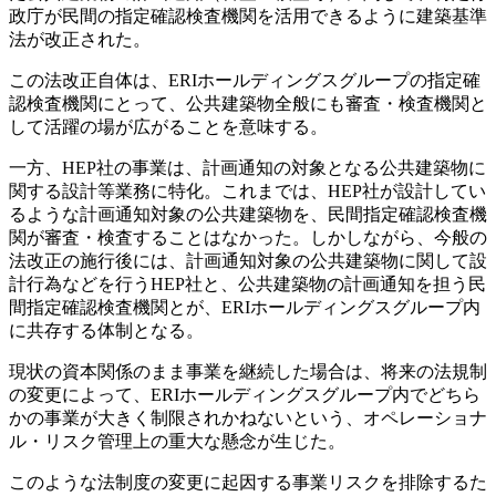
政庁が民間の指定確認検査機関を活用できるように建築基準
法が改正された。
この法改正自体は、ERIホールディングスグループの指定確
認検査機関にとって、公共建築物全般にも審査・検査機関と
して活躍の場が広がることを意味する。
一方、HEP社の事業は、計画通知の対象となる公共建築物に
関する設計等業務に特化。これまでは、HEP社が設計してい
るような計画通知対象の公共建築物を、民間指定確認検査機
関が審査・検査することはなかった。しかしながら、今般の
法改正の施行後には、計画通知対象の公共建築物に関して設
計行為などを行うHEP社と、公共建築物の計画通知を担う民
間指定確認検査機関とが、ERIホールディングスグループ内
に共存する体制となる。
現状の資本関係のまま事業を継続した場合は、将来の法規制
の変更によって、ERIホールディングスグループ内でどちら
かの事業が大きく制限されかねないという、オペレーショナ
ル・リスク管理上の重大な懸念が生じた。
このような法制度の変更に起因する事業リスクを排除するた