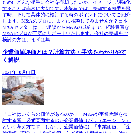
ためにどんな相手に会社を売却したいか、イメージし明確化
することは非常に大切です。本記事では、売却する相手を探
す時、そして具体的に検討する時のポイントについてご紹介
します。M&Aのプロに、まずは相談してみませんか？日本
M&Aセンターは、ご相談からM&Aの成約まで、経験豊富な
M&Aのプロが丁寧にサポートいたします。会社の売却をご
検討の方は、まずは無
企業価値評価とは？計算方法・手法をわかりやす
く解説
2021年10月01日
「自社はいくらの価値があるのか？」M&Aや事業承継を検
討する際、必ず直面するのが企業価値（バリュエーション）
という考え方です。しかし、企業価値には「事業価値」「企
業価値（EV）」「株式価値」など複数の概念があり、それ