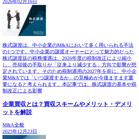
2026年02月16日
株式譲渡は、中小企業のM&Aにおいて多く用いられる手法
の1つです。中小企業の譲渡オーナーにとって魅力的だった
株式譲渡益の税務優遇は、2026年度の税制改正により縮小
し、売却後の手取りが「従来より減少する」方向で影響が想
定されています。そのため税制適用の2027年を前に、中小企
業M&Aでは「いつ譲渡するか」の見極めが今後ますます重
要になると考えられます。本記事では、株式譲渡の基本や税
制改正による影響
企業買収とは？買収スキームやメリット・デメリ
ットを解説
M&A全般
2025年12月23日