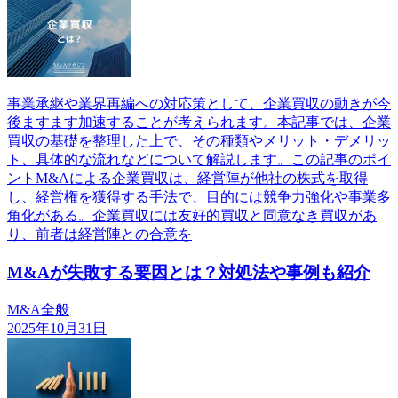
事業承継や業界再編への対応策として、企業買収の動きが今
後ますます加速することが考えられます。本記事では、企業
買収の基礎を整理した上で、その種類やメリット・デメリッ
ト、具体的な流れなどについて解説します。この記事のポイ
ントM&Aによる企業買収は、経営陣が他社の株式を取得
し、経営権を獲得する手法で、目的には競争力強化や事業多
角化がある。企業買収には友好的買収と同意なき買収があ
り、前者は経営陣との合意を
M&Aが失敗する要因とは？対処法や事例も紹介
M&A全般
2025年10月31日