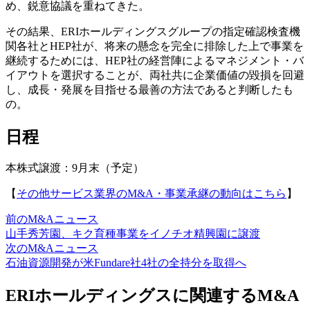
め、鋭意協議を重ねてきた。
その結果、ERIホールディングスグループの指定確認検査機
関各社とHEP社が、将来の懸念を完全に排除した上で事業を
継続するためには、HEP社の経営陣によるマネジメント・バ
イアウトを選択することが、両社共に企業価値の毀損を回避
し、成長・発展を目指せる最善の方法であると判断したも
の。
日程
本株式譲渡：9月末（予定）
【
その他サービス業界のM&A・事業承継の動向はこちら
】
前のM&Aニュース
山手秀芳園、キク育種事業をイノチオ精興園に譲渡
次のM&Aニュース
石油資源開発が米Fundare社4社の全持分を取得へ
ERIホールディングスに関連するM&A