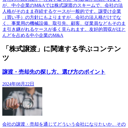
が、中小企業のM&Aでは株式譲渡のスキームで、会社の法
人格がそのまま存続するケースが一般的です。譲受け企業
（買い手）の方針にもよりますが、会社の法人格だけでな
く、事業用の機械設備、取引先、顧客、従業員などもそのま
ま引き継がれるケースが多く見られます。友好的買収がほと
んどを占める中小企業のM&A
「株式譲渡」に関連する学ぶコンテン
ツ
譲渡・売却先の探し方、選び方のポイント
2024年08月22日
会社の譲渡・売却を通じてどういう会社になりたいか、その