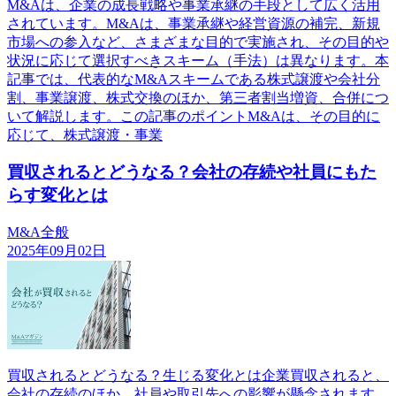
M&Aは、企業の成長戦略や事業承継の手段として広く活用
されています。M&Aは、事業承継や経営資源の補完、新規
市場への参入など、さまざまな目的で実施され、その目的や
状況に応じて選択すべきスキーム（手法）は異なります。本
記事では、代表的なM&Aスキームである株式譲渡や会社分
割、事業譲渡、株式交換のほか、第三者割当増資、合併につ
いて解説します。この記事のポイントM&Aは、その目的に
応じて、株式譲渡・事業
買収されるとどうなる？会社の存続や社員にもた
らす変化とは
M&A全般
2025年09月02日
買収されるとどうなる？生じる変化とは企業買収されると、
会社の存続のほか、社員や取引先への影響が懸念されます