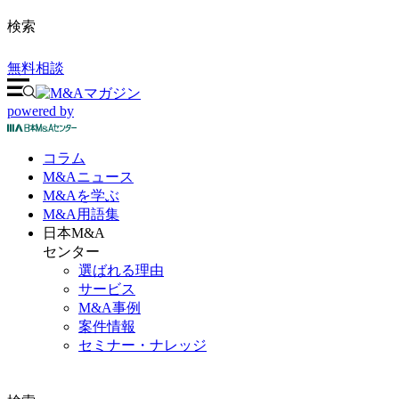
検索
無料相談
powered by
コラム
M&A
ニュース
M&Aを
学ぶ
M&A
用語集
日本M&A
センター
選ばれる理由
サービス
M&A事例
案件情報
セミナー・ナレッジ