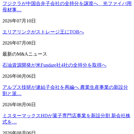
フジクラが中国合弁子会社の全持分を譲渡へ 光ファイバ用
母材事…
2026年07月10日
エリアリンクがストレージ王にTOBへ
2026年07月08日
最新のM&Aニュース
石油資源開発が米Fundare社4社の全持分を取得へ
2026年08月06日
アルプス技研が連結子会社を再編へ 農業生産事業の新設分
割と派…
2026年08月06日
ミスターマックスHDが菓子専門店事業を新設分割 新会社株
式を…
2026年08月06日