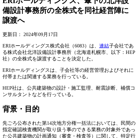
ERIホールディングス、傘下の北洋設
備設計事務所の全株式を同社経営陣に
譲渡へ
更新日：
2024年09月17日
ERIホールディングス株式会社（6083）は、
連結
子会社であ
る株式会社北洋設備設計事務所（北海道札幌市、以下：HEP
社）の全株式を譲渡することを決定した。
ERIホールディングスは、子会社等の経営管理およびそれに
付帯または関連する業務を行っている。
HEP社は、公共建築物の設計・施工監理、耐震診断、補償コ
ンサルタントなどを行っている。
背景・目的
先ごろ公布された第14次地方分権一括法においては、民間の
指定確認検査機関が取り扱う事のできる業務の対象外であっ
た公共建築物の計画通知（審査・検査等）に関して、特定行