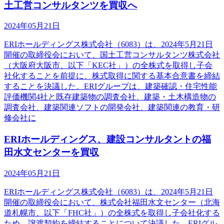
土工営コンサルタンツを買収へ
2024年05月21日
ERIホールディングス株式会社（6083）は、2024年5月21日
開催の取締役会において、国土工営コンサルタンツ株式会社
（大阪府大阪市、以下「KEC社」）の全株式を取得し子会
社化することを前提に、株式取得に関する基本合意書を締結
することを決議した。ERIグループは、建築確認・住宅性能
評価機関4社と既存建築物の調査会社、建築・土木構造物の
調査会社、建築関連ソフトの開発会社、建築関連の教育・研
修会社に
ERIホールディングス、建設コンサルタントの福
田水文センターを買収
2024年05月21日
ERIホールディングス株式会社（6083）は、2024年5月21日
開催の取締役会において、株式会社福田水文センター（北海
道札幌市、以下「FHC社」）の全株式を取得し子会社化する
ため、譲渡契約を締結することについて決議した。ERIグル