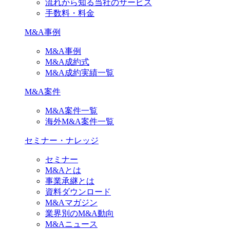
流れから知る当社のサービス
手数料・料金
M&A事例
M&A事例
M&A成約式
M&A成約実績一覧
M&A案件
M&A案件一覧
海外M&A案件一覧
セミナー・ナレッジ
セミナー
M&Aとは
事業承継とは
資料ダウンロード
M&Aマガジン
業界別のM&A動向
M&Aニュース