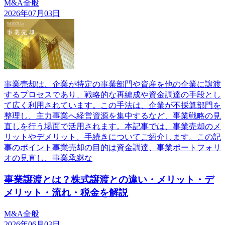
M&A全般
2026年07月03日
事業売却は、企業が特定の事業部門や資産を他の企業に譲渡
するプロセスであり、戦略的な再編成や資金調達の手段とし
て広く利用されています。この手法は、企業が不採算部門を
整理し、主力事業へ経営資源を集中するなど、事業戦略の見
直しを行う場面で活用されます。本記事では、事業売却のメ
リットやデメリット、手続きについてご紹介します。この記
事のポイント事業売却の目的は資金調達、事業ポートフォリ
オの見直し、事業承継な
事業譲渡とは？株式譲渡との違い・メリット・デ
メリット・流れ・税金を解説
M&A全般
2026年06月03日