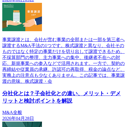
事業譲渡とは、会社が営む事業の全部または一部を第三者へ
譲渡するM&A手法の1つです。株式譲渡と異なり、会社その
ものではなく特定の事業だけを切り出して譲渡できるため、
不採算部門の整理、主力事業への集中、後継者不在への対
応、新規事業への参入などで活用されます。一方で、契約の
再締結や従業員の承継、許認可の再取得、税金の論点など、
実務上の注意点も少なくありません。この記事では、事業譲
渡の意味、株式譲渡・会
分社化とは？子会社化との違い、メリット・デメ
リットと検討ポイントを解説
M&A全般
2026年04月28日