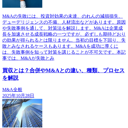
M&Aの失敗には、投資対効果の未達、のれんの減損損失、
デューデリジェンスの不備、人材流出などがあります。原因
や失敗事例を通して、対策法を解説します。M&Aは企業成
長を加速させる成長戦略の一つですが、必ずしも期待どおり
の効果が得られるとは限りません。当初の目標を下回り、失
敗とみなされるケースもあります。M&Aを成功に導くに
は、失敗事例を知って対策を講じることが不可欠です。本記
事では、M&Aが失敗とみ
買収とは？合併やM&Aとの違い、種類、プロセス
を解説
M&A全般
2025年10月28日