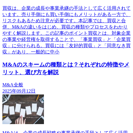
買収は、企業の成長や事業承継の手法として広く活用されて
います。売り手側にも買い手側にもメリットがある一方で、
リスクもあるため注意が必要です。本記事では、買収と合
併、M&Aの違いをはじめ、買収の種類やプロセスをわかり
やすく解説します。この記事のポイント買収とは、対象企業
の事業や経営権を取得することで、「事業買収」と「企業買
収」に分けられる。買収には「友好的買収」と「同意なき買
収」があり、一般的に中小
M&Aのスキームの種類とは？それぞれの特徴やメ
リット、選び方を解説
M&A全般
2025年09月12日
M&Aは、企業の成長戦略や事業承継の手段として広く活用