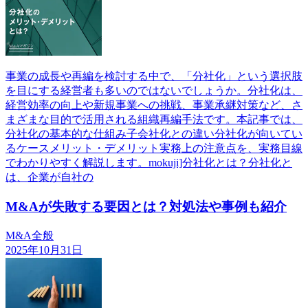
事業の成長や再編を検討する中で、「分社化」という選択肢
を目にする経営者も多いのではないでしょうか。分社化は、
経営効率の向上や新規事業への挑戦、事業承継対策など、さ
まざまな目的で活用される組織再編手法です。本記事では、
分社化の基本的な仕組み子会社化との違い分社化が向いてい
るケースメリット・デメリット実務上の注意点を、実務目線
でわかりやすく解説します。mokuji]分社化とは？分社化と
は、企業が自社の
M&Aが失敗する要因とは？対処法や事例も紹介
M&A全般
2025年10月31日