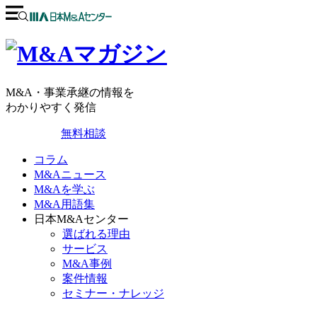
M&A・事業承継の情報を
わかりやすく発信
無料相談
コラム
M&Aニュース
M&Aを学ぶ
M&A用語集
日本M&Aセンター
選ばれる理由
サービス
M&A事例
案件情報
セミナー・ナレッジ