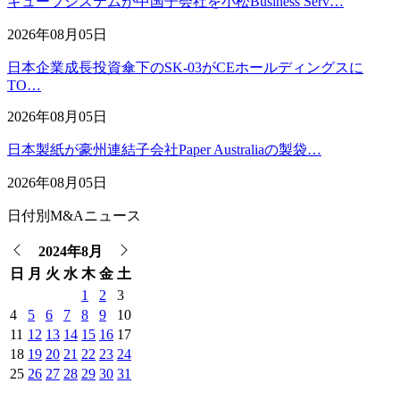
キューブシステムが中国子会社を小松Business Serv…
2026年08月05日
日本企業成長投資傘下のSK-03がCEホールディングスに
TO…
2026年08月05日
日本製紙が豪州連結子会社Paper Australiaの製袋…
2026年08月05日
日付別M&Aニュース
2024年8月
日
月
火
水
木
金
土
1
2
3
4
5
6
7
8
9
10
11
12
13
14
15
16
17
18
19
20
21
22
23
24
25
26
27
28
29
30
31