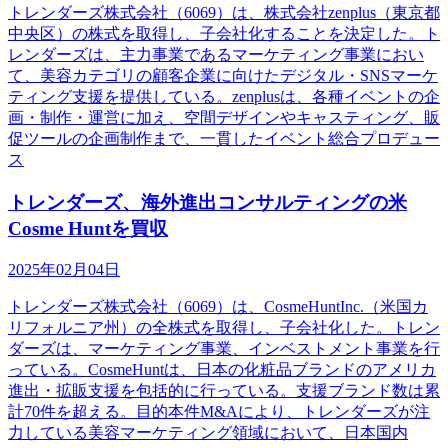
トレンダーズ株式会社（6069）は、株式会社zenplus（東京都
中央区）の株式を取得し、子会社化することを決定した。ト
レンダーズは、主力事業であるマーケティング事業におい
て、美容カテゴリの顧客企業に向けたデジタル・SNSマーケ
ティング支援を提供している。zenplusは、各種イベントの企
画・制作・運営に加え、空間デザインやキャスティング、販
促ツールの企画制作まで、一貫したイベント総合プロデュー
ス
トレンダーズ、海外進出コンサルティングの米
Cosme Huntを買収
2025年02月04日
トレンダーズ株式会社（6069）は、CosmeHuntInc.（米国カ
リフォルニア州）の全株式を取得し、子会社化した。トレン
ダーズは、マーケティング事業、インベストメント事業を行
っている。CosmeHuntは、日本の化粧品ブランドのアメリカ
進出・拡販支援を包括的に行っている。支援ブランド数は累
計70件を超える。目的本件M&Aにより、トレンダーズが注
力している美容マーケティング領域において、日本国内