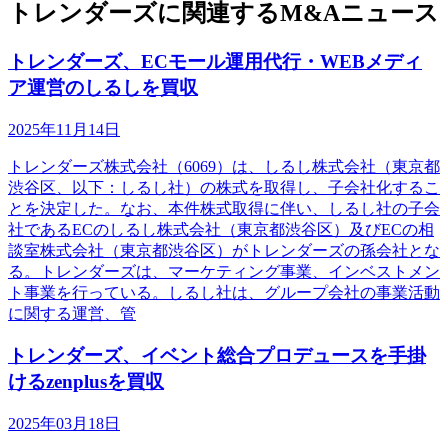
トレンダーズに関連するM&Aニュース
トレンダーズ、ECモール運用代行・WEBメディ
ア運営のしるしを買収
2025年11月14日
トレンダーズ株式会社（6069）は、しるし株式会社（東京都
渋谷区、以下：しるし社）の株式を取得し、子会社化するこ
とを決定した。なお、本件株式取得に伴い、しるし社の子会
社であるECのしるし株式会社（東京都渋谷区）及びECの相
談室株式会社（東京都渋谷区）がトレンダーズの孫会社とな
る。トレンダーズは、マーケティング事業、インベストメン
ト事業を行っている。しるし社は、グループ会社の事業活動
に関する運営、管
トレンダーズ、イベント総合プロデュースを手掛
けるzenplusを買収
2025年03月18日