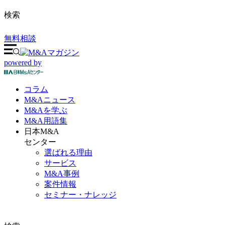
検索
無料相談
powered by
コラム
M&A
ニュース
M&Aを
学ぶ
M&A
用語集
日本M&A
センター
選ばれる理由
サービス
M&A事例
案件情報
セミナー・ナレッジ