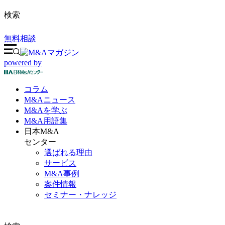
検索
無料相談
powered by
コラム
M&A
ニュース
M&Aを
学ぶ
M&A
用語集
日本M&A
センター
選ばれる理由
サービス
M&A事例
案件情報
セミナー・ナレッジ