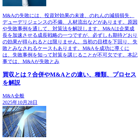
M&Aの失敗には、投資対効果の未達、のれんの減損損失、
デューデリジェンスの不備、人材流出などがあります。原因
や失敗事例を通して、対策法を解説します。M&Aは企業成
長を加速させる成長戦略の一つですが、必ずしも期待どおり
の効果が得られるとは限りません。当初の目標を下回り、失
敗とみなされるケースもあります。M&Aを成功に導くに
は、失敗事例を知って対策を講じることが不可欠です。本記
事では、M&Aが失敗とみ
買収とは？合併やM&Aとの違い、種類、プロセス
を解説
M&A全般
2025年10月28日