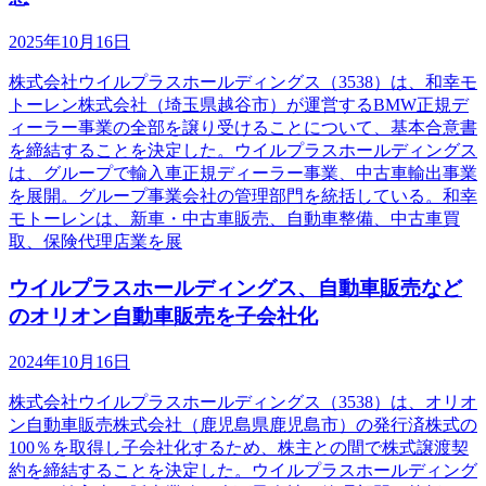
2025年10月16日
株式会社ウイルプラスホールディングス（3538）は、和幸モ
トーレン株式会社（埼玉県越谷市）が運営するBMW正規デ
ィーラー事業の全部を譲り受けることについて、基本合意書
を締結することを決定した。ウイルプラスホールディングス
は、グループで輸入車正規ディーラー事業、中古車輸出事業
を展開。グループ事業会社の管理部門を統括している。和幸
モトーレンは、新車・中古車販売、自動車整備、中古車買
取、保険代理店業を展
ウイルプラスホールディングス、自動車販売など
のオリオン自動車販売を子会社化
2024年10月16日
株式会社ウイルプラスホールディングス（3538）は、オリオ
ン自動車販売株式会社（鹿児島県鹿児島市）の発行済株式の
100％を取得し子会社化するため、株主との間で株式譲渡契
約を締結することを決定した。ウイルプラスホールディング