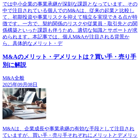
では中小企業の事業承継が深刻な課題となっています。その
中で注目されている個人でのM&Aは、従来の起業と比較し
て、初期投資や事業リスクを抑えて独立を実現できる点が特
徴です。一方で、契約関係のリスクや従業員・取引先との関
係構築といった課題も伴うため、適切な知識とサポートが求
められます。本記事では、個人M&Aが注目される背景か
ら、具体的なメリット・デ
M&Aのメリット・デメリットは？買い手・売り手
別に解説
M&A全般
2025年09月08日
M&Aは、企業成長や事業承継の有効な手段として注目され
ていますが、買い手・売り手それぞれにメリットとデメリッ