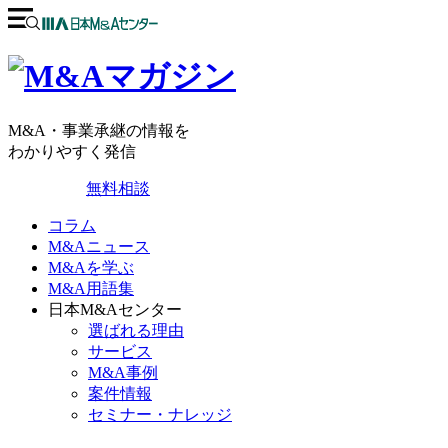
M&A・事業承継の情報を
わかりやすく発信
無料相談
コラム
M&Aニュース
M&Aを学ぶ
M&A用語集
日本M&Aセンター
選ばれる理由
サービス
M&A事例
案件情報
セミナー・ナレッジ