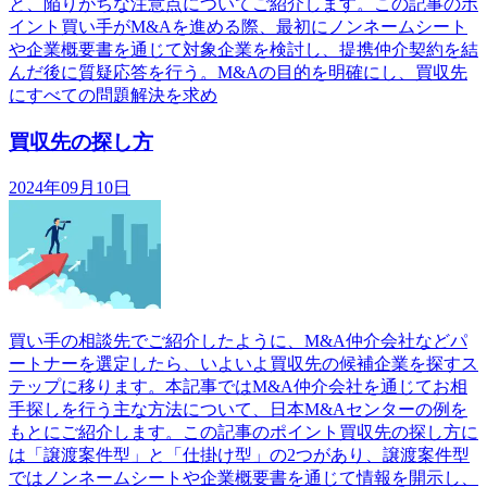
と、陥りがちな注意点についてご紹介します。この記事のポ
イント買い手がM&Aを進める際、最初にノンネームシート
や企業概要書を通じて対象企業を検討し、提携仲介契約を結
んだ後に質疑応答を行う。M&Aの目的を明確にし、買収先
にすべての問題解決を求め
買収先の探し方
2024年09月10日
買い手の相談先でご紹介したように、M&A仲介会社などパ
ートナーを選定したら、いよいよ買収先の候補企業を探すス
テップに移ります。本記事ではM&A仲介会社を通じてお相
手探しを行う主な方法について、日本M&Aセンターの例を
もとにご紹介します。この記事のポイント買収先の探し方に
は「譲渡案件型」と「仕掛け型」の2つがあり、譲渡案件型
ではノンネームシートや企業概要書を通じて情報を開示し、