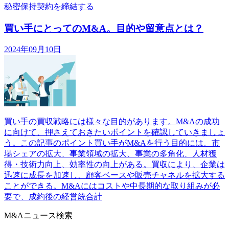
秘密保持契約を締結する
買い手にとってのM&A。目的や留意点とは？
2024年09月10日
買い手の買収戦略には様々な目的があります。M&Aの成功
に向けて、押さえておきたいポイントを確認していきましょ
う。この記事のポイント買い手がM&Aを行う目的には、市
場シェアの拡大、事業領域の拡大、事業の多角化、人材獲
得・技術力向上、効率性の向上がある。買収により、企業は
迅速に成長を加速し、顧客ベースや販売チャネルを拡大する
ことができる。M&Aにはコストや中長期的な取り組みが必
要で、成約後の経営統合計
M&Aニュース検索