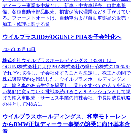
ディーラー事業を中核とし、新車・中古車販売、自動車整
備、各種自動車部品販売、損害保険代理業などを手がけてい
る。ファーストオートは、自動車および自動車部品の販売・
加工・修理に関する業
ウイルプラスHDがOGUNIとPHAを子会社化へ
2026年05月14日
株式会社ウイルプラスホールディングス（3538）は、
OGUNI株式会社およびPHA株式会社の発行済株式の100％を
それぞれ取得し、子会社化することを決定し、株主との間で
株式譲渡契約を締結した。ウイルプラスホールディングス
は、輸入車のある生活を提案し、関わるすべての人々を温か
い笑顔に変えていく挑戦を続けることをミッションとして掲
げる輸入車販売・サービス事業の持株会社。中長期成長戦略
の柱としてM&Aに
ウイルプラスホールディングス、和幸モトーレン
からBMW正規ディーラー事業の譲受に向け基本合
意