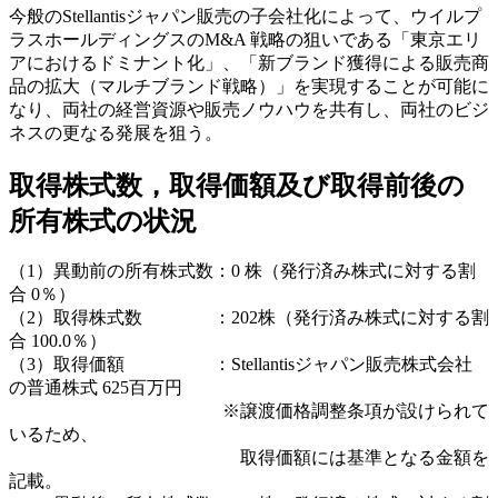
今般のStellantisジャパン販売の子会社化によって、ウイルプ
ラスホールディングスのM&A 戦略の狙いである「東京エリ
アにおけるドミナント化」、「新ブランド獲得による販売商
品の拡大（マルチブランド戦略）」を実現することが可能に
なり、両社の経営資源や販売ノウハウを共有し、両社のビジ
ネスの更なる発展を狙う。
取得株式数，取得価額及び取得前後の
所有株式の状況
（1）異動前の所有株式数：0 株（発行済み株式に対する割
合 0％）
（2）取得株式数 ：202株（発行済み株式に対する割
合 100.0％）
（3）取得価額 ：Stellantisジャパン販売株式会社
の普通株式 625百万円
※譲渡価格調整条項が設けられて
いるため、
取得価額には基準となる金額を
記載。