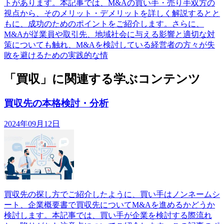
トがあります。本記事では、M&Aの買い手・売り手双方の
視点から、そのメリット・デメリットを詳しく解説するとと
もに、成功のためのポイントをご紹介します。さらに、
M&Aが従業員や取引先、地域社会に与える影響と適切な対
策についても触れ、M&Aを検討している経営者の方々が失
敗を避けるための実践的な情
「買収」に関連する学ぶコンテンツ
買収先の本格検討・分析
2024年09月12日
買収先の探し方でご紹介したように、買い手はノンネームシ
ート、企業概要書で買収先についてM&Aを進めるかどうか
検討します。本記事では、買い手が企業を検討する際流れ