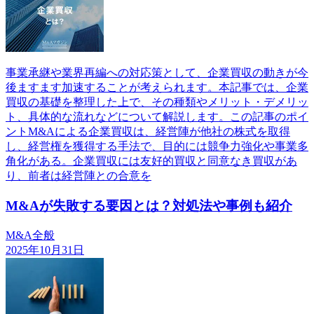
事業承継や業界再編への対応策として、企業買収の動きが今
後ますます加速することが考えられます。本記事では、企業
買収の基礎を整理した上で、その種類やメリット・デメリッ
ト、具体的な流れなどについて解説します。この記事のポイ
ントM&Aによる企業買収は、経営陣が他社の株式を取得
し、経営権を獲得する手法で、目的には競争力強化や事業多
角化がある。企業買収には友好的買収と同意なき買収があ
り、前者は経営陣との合意を
M&Aが失敗する要因とは？対処法や事例も紹介
M&A全般
2025年10月31日