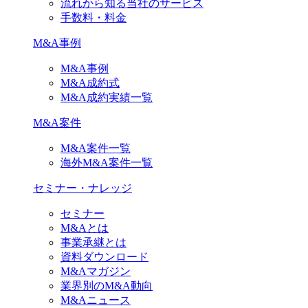
流れから知る当社のサービス
手数料・料金
M&A事例
M&A事例
M&A成約式
M&A成約実績一覧
M&A案件
M&A案件一覧
海外M&A案件一覧
セミナー・ナレッジ
セミナー
M&Aとは
事業承継とは
資料ダウンロード
M&Aマガジン
業界別のM&A動向
M&Aニュース