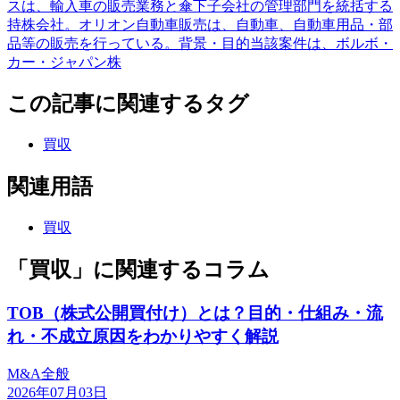
スは、輸入車の販売業務と傘下子会社の管理部門を統括する
持株会社。オリオン自動車販売は、自動車、自動車用品・部
品等の販売を行っている。背景・目的当該案件は、ボルボ・
カー・ジャパン株
この記事に関連するタグ
買収
関連用語
買収
「買収」に関連するコラム
TOB（株式公開買付け）とは？目的・仕組み・流
れ・不成立原因をわかりやすく解説
M&A全般
2026年07月03日