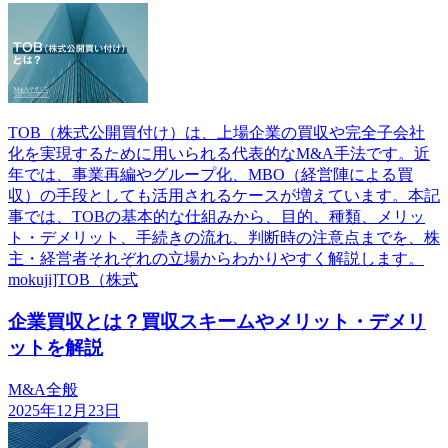
TOB（株式公開買付け）は、上場企業の買収や完全子会社
化を実現するために用いられる代表的なM&A手法です。近
年では、事業再編やグループ化、MBO（経営陣による買
収）の手段としても活用されるケースが増えています。本記
事では、TOBの基本的な仕組みから、目的、種類、メリッ
ト・デメリット、手続きの流れ、判断時の注意点までを、株
主・経営者それぞれの立場からわかりやすく解説します。
mokuji]TOB（株式
企業買収とは？買収スキームやメリット・デメリ
ットを解説
M&A全般
2025年12月23日