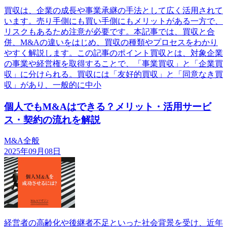
買収は、企業の成長や事業承継の手法として広く活用されて
います。売り手側にも買い手側にもメリットがある一方で、
リスクもあるため注意が必要です。本記事では、買収と合
併、M&Aの違いをはじめ、買収の種類やプロセスをわかり
やすく解説します。この記事のポイント買収とは、対象企業
の事業や経営権を取得することで、「事業買収」と「企業買
収」に分けられる。買収には「友好的買収」と「同意なき買
収」があり、一般的に中小
個人でもM&Aはできる？メリット・活用サービ
ス・契約の流れを解説
M&A全般
2025年09月08日
経営者の高齢化や後継者不足といった社会背景を受け、近年