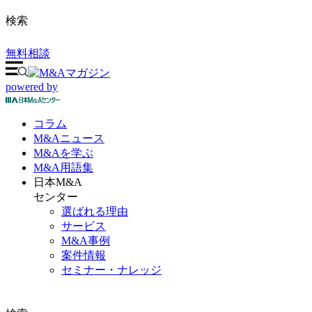
検索
無料相談
powered by
コラム
M&A
ニュース
M&Aを
学ぶ
M&A
用語集
日本M&A
センター
選ばれる理由
サービス
M&A事例
案件情報
セミナー・ナレッジ