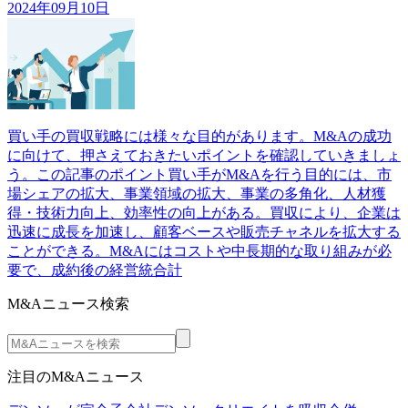
2024年09月10日
買い手の買収戦略には様々な目的があります。M&Aの成功
に向けて、押さえておきたいポイントを確認していきましょ
う。この記事のポイント買い手がM&Aを行う目的には、市
場シェアの拡大、事業領域の拡大、事業の多角化、人材獲
得・技術力向上、効率性の向上がある。買収により、企業は
迅速に成長を加速し、顧客ベースや販売チャネルを拡大する
ことができる。M&Aにはコストや中長期的な取り組みが必
要で、成約後の経営統合計
M&Aニュース検索
注目のM&Aニュース