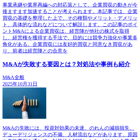
事業承継や業界再編への対応策として、企業買収の動きが今
後ますます加速することが考えられます。本記事では、企業
買収の基礎を整理した上で、その種類やメリット・デメリッ
ト、具体的な流れなどについて解説します。この記事のポイ
ントM&Aによる企業買収は、経営陣が他社の株式を取得
し、経営権を獲得する手法で、目的には競争力強化や事業多
角化がある。企業買収には友好的買収と同意なき買収があ
り、前者は経営陣との合意を
M&Aが失敗する要因とは？対処法や事例も紹介
M&A全般
2025年10月31日
M&Aの失敗には、投資対効果の未達、のれんの減損損失、
デューデリジェンスの不備、人材流出などがあります。原因