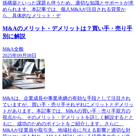
係構築といった課題も伴うため、適切な知識とサポートが求
められます。本記事では、個人M&Aが注目される背景か
ら、具体的なメリット・デ
M&Aのメリット・デメリットは？買い手・売り手
別に解説
M&A全般
2025年09月08日
M&Aは、企業成長や事業承継の有効な手段として注目され
ていますが、買い手・売り手それぞれにメリットとデメリッ
トがあります。本記事では、M&Aの買い手・売り手双方の
視点から、そのメリット・デメリットを詳しく解説するとと
もに、成功のためのポイントをご紹介します。さらに、
M&Aが従業員や取引先、地域社会に与える影響と適切な対