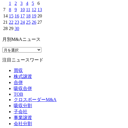
1
2
3
4
5
6
7
8
9
10
11
12
13
14
15
16
17
18
19
20
21
22
23
24
25
26
27
28
29
30
月別M&Aニュース
注目ニュースワード
買収
株式譲渡
合併
吸収合併
TOB
クロスボーダーM&A
吸収分割
子会社
事業譲渡
会社分割