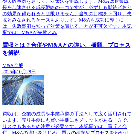
や失敗事例を通して、対策法を解説します。M&Aは企業成
長を加速させる成長戦略の一つですが、必ずしも期待どおり
の効果が得られるとは限りません。当初の目標を下回り、失
敗とみなされるケースもあります。M&Aを成功に導くに
は、失敗事例を知って対策を講じることが不可欠です。本記
事では、M&Aが失敗とみ
買収とは？合併やM&Aとの違い、種類、プロセス
を解説
M&A全般
2025年10月28日
買収は、企業の成長や事業承継の手法として広く活用されて
います。売り手側にも買い手側にもメリットがある一方で、
リスクもあるため注意が必要です。本記事では、買収と合
併、M&Aの違いをはじめ、買収の種類やプロセスをわかり