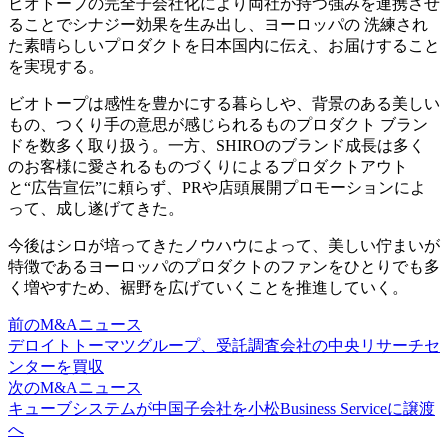
ビオトープの完全子会社化により両社が持つ強みを連携させ
ることでシナジー効果を生み出し、ヨーロッパの 洗練され
た素晴らしいプロダクトを日本国内に伝え、お届けすること
を実現する。
ビオトープは感性を豊かにする暮らしや、背景のある美しい
もの、つくり手の意思が感じられるものプロダクト ブラン
ドを数多く取り扱う。一方、SHIROのブランド成長は多く
のお客様に愛されるものづくりによるプロダクトアウト
と“広告宣伝”に頼らず、PRや店頭展開プロモーションによ
って、成し遂げてきた。
今後はシロが培ってきたノウハウによって、美しい佇まいが
特徴であるヨーロッパのプロダクトのファンをひとりでも多
く増やすため、裾野を広げていくことを推進していく。
前のM&Aニュース
デロイトトーマツグループ、受託調査会社の中央リサーチセ
ンターを買収
次のM&Aニュース
キューブシステムが中国子会社を小松Business Serviceに譲渡
へ