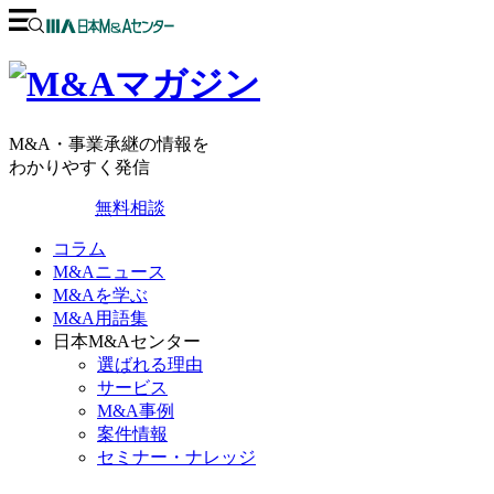
M&A・事業承継の情報を
わかりやすく発信
無料相談
コラム
M&Aニュース
M&Aを学ぶ
M&A用語集
日本M&Aセンター
選ばれる理由
サービス
M&A事例
案件情報
セミナー・ナレッジ