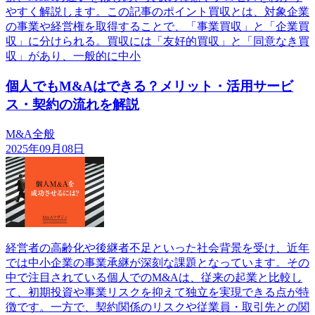
やすく解説します。この記事のポイント買収とは、対象企業
の事業や経営権を取得することで、「事業買収」と「企業買
収」に分けられる。買収には「友好的買収」と「同意なき買
収」があり、一般的に中小
個人でもM&Aはできる？メリット・活用サービ
ス・契約の流れを解説
M&A全般
2025年09月08日
経営者の高齢化や後継者不足といった社会背景を受け、近年
では中小企業の事業承継が深刻な課題となっています。その
中で注目されている個人でのM&Aは、従来の起業と比較し
て、初期投資や事業リスクを抑えて独立を実現できる点が特
徴です。一方で、契約関係のリスクや従業員・取引先との関