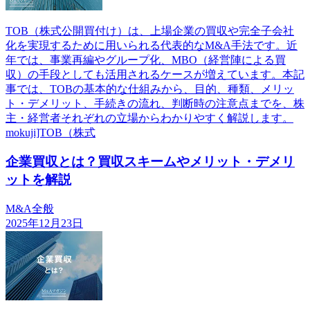
TOB（株式公開買付け）は、上場企業の買収や完全子会社
化を実現するために用いられる代表的なM&A手法です。近
年では、事業再編やグループ化、MBO（経営陣による買
収）の手段としても活用されるケースが増えています。本記
事では、TOBの基本的な仕組みから、目的、種類、メリッ
ト・デメリット、手続きの流れ、判断時の注意点までを、株
主・経営者それぞれの立場からわかりやすく解説します。
mokuji]TOB（株式
企業買収とは？買収スキームやメリット・デメリ
ットを解説
M&A全般
2025年12月23日