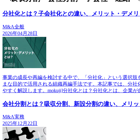
分社化とは？子会社化との違い、メリット・デメリ
M&A全般
2026年04月28日
事業の成長や再編を検討する中で、「分社化」という選択肢
まな目的で活用される組織再編手法です。本記事では、分社
やすく解説します。mokuji]分社化とは？分社化とは、企業が
会社分割とは？吸収分割、新設分割の違い、メリッ
M&A実務
2025年12月22日