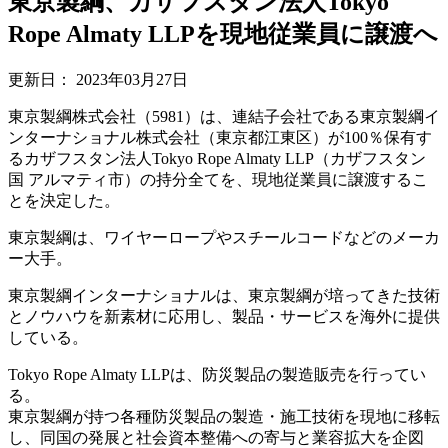
東京製綱、カザフスタン法人Tokyo
Rope Almaty LLPを現地従業員に譲渡へ
更新日：
2023年03月27日
東京製綱株式会社（5981）は、連結子会社である東京製綱イ
ンターナショナル株式会社（東京都江東区）が100％保有す
るカザフスタン法人Tokyo Rope Almaty LLP（カザフスタン
国 アルマティ市）の持分全てを、現地従業員に譲渡するこ
とを決定した。
東京製綱は、ワイヤーロープやスチールコードなどのメーカ
ー大手。
東京製綱インターナショナルは、東京製綱が培ってきた技術
とノウハウを新素材に応用し、製品・サービスを海外に提供
している。
Tokyo Rope Almaty LLPは、防災製品の製造販売を行ってい
る。
東京製綱が持つ各種防災製品の製造・施工技術を現地に移転
し、同国の発展と社会資本整備への寄与と業容拡大を企図