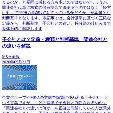
まるのか」と疑問に感じる方も多いのではないでしょうか。
関連会社は単に株式の保有割合で決まるものではなく「経営
に対して“重要な影響力”を持っているかどうか」が本質的な
判断基準となります。本記事では、会計基準に基づく正確な
定義から、判断基準、子会社との違い、持分法の仕組みまで
を体系的に解説します
子会社とは？定義・種類と判断基準、関連会社と
の違いを解説
M&A全般
2026年05月21日
企業グループやM&Aの文脈で頻繁に使われる「子会社」と
いう言葉ですが、「どの基準で子会社と判断されるのか」
「関連会社との違いは何か」を正確に理解している方は意外