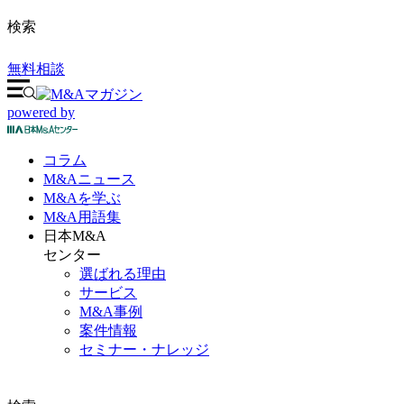
検索
無料相談
powered by
コラム
M&A
ニュース
M&Aを
学ぶ
M&A
用語集
日本M&A
センター
選ばれる理由
サービス
M&A事例
案件情報
セミナー・ナレッジ