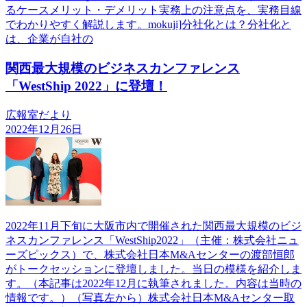
るケースメリット・デメリット実務上の注意点を、実務目線
でわかりやすく解説します。mokuji]分社化とは？分社化と
は、企業が自社の
関西最大規模のビジネスカンファレンス
「WestShip 2022」に登壇！
広報室だより
2022年12月26日
2022年11月下旬に大阪市内で開催された関西最大規模のビジ
ネスカンファレンス「WestShip2022」（主催：株式会社ニュ
ーズピックス）で、株式会社日本M&Aセンターの渡部恒郎
がトークセッションに登壇しました。当日の模様を紹介しま
す。（本記事は2022年12月に執筆されました。内容は当時の
情報です。）（写真左から）株式会社日本M&Aセンター取