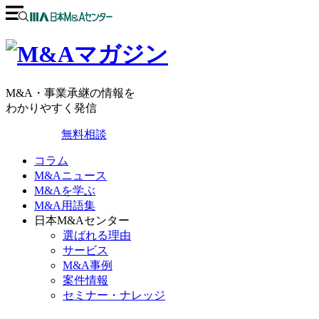
M&A・事業承継の情報を
わかりやすく発信
無料相談
コラム
M&Aニュース
M&Aを学ぶ
M&A用語集
日本M&Aセンター
選ばれる理由
サービス
M&A事例
案件情報
セミナー・ナレッジ