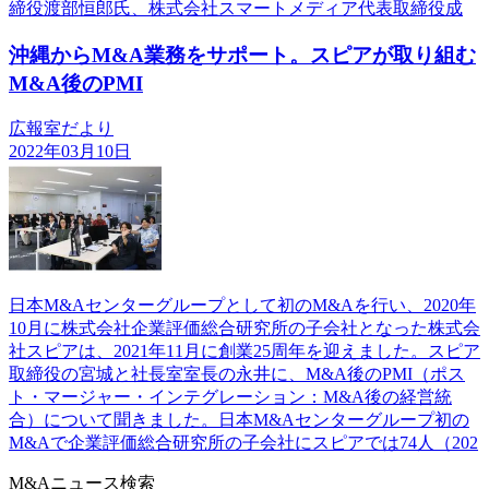
締役渡部恒郎氏、株式会社スマートメディア代表取締役成
沖縄からM&A業務をサポート。スピアが取り組む
M&A後のPMI
広報室だより
2022年03月10日
日本M&Aセンターグループとして初のM&Aを行い、2020年
10月に株式会社企業評価総合研究所の子会社となった株式会
社スピアは、2021年11月に創業25周年を迎えました。スピア
取締役の宮城と社長室室長の永井に、M&A後のPMI（ポス
ト・マージャー・インテグレーション：M&A後の経営統
合）について聞きました。日本M&Aセンターグループ初の
M&Aで企業評価総合研究所の子会社にスピアでは74人（202
M&Aニュース検索