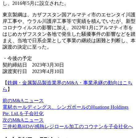
し、2016年5月に設立された。
東京製綱は、カザフスタン国アルマティ市のエセンタイ川護
岸工事や、ウラル川護岸工事等で実績を積んでいたが、新型
コロナウィルスの影響に加え、2022年1月にアルマティ市を
はじめカザフスタン各地で発生した騒擾事件の影響などを踏
まえ、当地で日系企業として事業の継続は困難と判断し、本
譲渡の決定に至った。
・今後の予定
契約締結日 2023年3月30日
譲渡実行日 2023年4月10日
【
鉄鋼・金属製品製造業界のM&A・事業承継の動向はこち
ら
】
前のM&Aニュース
電材ホールディングス、シンガポールのHuationg Holdings
Pte. Ltd.を子会社化
次のM&Aニュース
三井松島HDが感熱レジロール加工のコウナンを子会社化へ