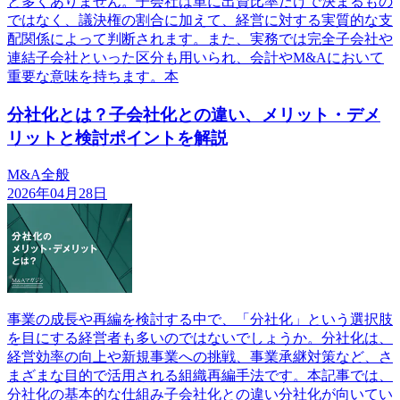
と多くありません。子会社は単に出資比率だけで決まるもの
ではなく、議決権の割合に加えて、経営に対する実質的な支
配関係によって判断されます。また、実務では完全子会社や
連結子会社といった区分も用いられ、会計やM&Aにおいて
重要な意味を持ちます。本
分社化とは？子会社化との違い、メリット・デメ
リットと検討ポイントを解説
M&A全般
2026年04月28日
事業の成長や再編を検討する中で、「分社化」という選択肢
を目にする経営者も多いのではないでしょうか。分社化は、
経営効率の向上や新規事業への挑戦、事業承継対策など、さ
まざまな目的で活用される組織再編手法です。本記事では、
分社化の基本的な仕組み子会社化との違い分社化が向いてい