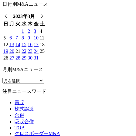
日付別M&Aニュース
2023年3月
日
月
火
水
木
金
土
1
2
3
4
5
6
7
8
9
10
11
12
13
14
15
16
17
18
19
20
21
22
23
24
25
26
27
28
29
30
31
月別M&Aニュース
注目ニュースワード
買収
株式譲渡
合併
吸収合併
TOB
クロスボーダーM&A