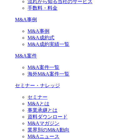
流れから知る当社のサービス
手数料・料金
M&A事例
M&A事例
M&A成約式
M&A成約実績一覧
M&A案件
M&A案件一覧
海外M&A案件一覧
セミナー・ナレッジ
セミナー
M&Aとは
事業承継とは
資料ダウンロード
M&Aマガジン
業界別のM&A動向
M&Aニュース