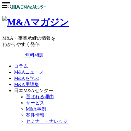
M&A・事業承継の情報を
わかりやすく発信
無料相談
コラム
M&Aニュース
M&Aを学ぶ
M&A用語集
日本M&Aセンター
選ばれる理由
サービス
M&A事例
案件情報
セミナー・ナレッジ