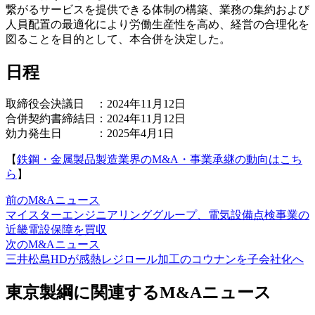
繋がるサービスを提供できる体制の構築、業務の集約および
人員配置の最適化により労働生産性を高め、経営の合理化を
図ることを目的として、本合併を決定した。
日程
取締役会決議日 ：2024年11月12日
合併契約書締結日：2024年11月12日
効力発生日 ：2025年4月1日
【
鉄鋼・金属製品製造業界のM&A・事業承継の動向はこち
ら
】
前のM&Aニュース
マイスターエンジニアリンググループ、電気設備点検事業の
近畿電設保障を買収
次のM&Aニュース
三井松島HDが感熱レジロール加工のコウナンを子会社化へ
東京製綱に関連するM&Aニュース