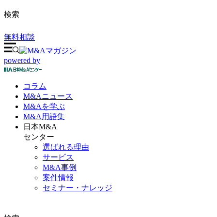
検索
無料相談
powered by
コラム
M&A
ニュース
M&Aを
学ぶ
M&A
用語集
日本M&A
センター
選ばれる理由
サービス
M&A事例
案件情報
セミナー・ナレッジ