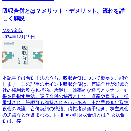
吸収合併とは？メリット・デメリット、流れを詳
しく解説
M&A全般
2024年12月19日
本記事では合併手法のうち、吸収合併について概要をご紹介
します。この記事のポイント吸収合併は、存続会社が消滅会
社の権利義務を包括的に承継し、効率的な経営とシナジー効
果を目指す手法。吸収合併の特徴として、資産や負債が一括
承継され、許認可も維持される点がある。主な手続きは取締
役会の決議、合併契約の締結、債権者保護手続き、株主総会
の決議などが含まれる。[cta][mokuji]吸収合併とは？吸収合
併は、存