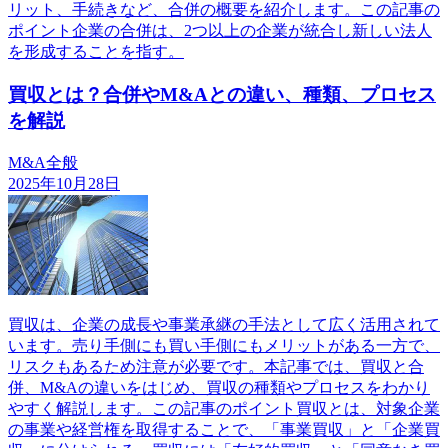
リット、手続きなど、合併の概要を紹介します。この記事の
ポイント企業の合併は、2つ以上の企業が統合し新しい法人
を形成することを指す。
買収とは？合併やM&Aとの違い、種類、プロセス
を解説
M&A全般
2025年10月28日
買収は、企業の成長や事業承継の手法として広く活用されて
います。売り手側にも買い手側にもメリットがある一方で、
リスクもあるため注意が必要です。本記事では、買収と合
併、M&Aの違いをはじめ、買収の種類やプロセスをわかり
やすく解説します。この記事のポイント買収とは、対象企業
の事業や経営権を取得することで、「事業買収」と「企業買