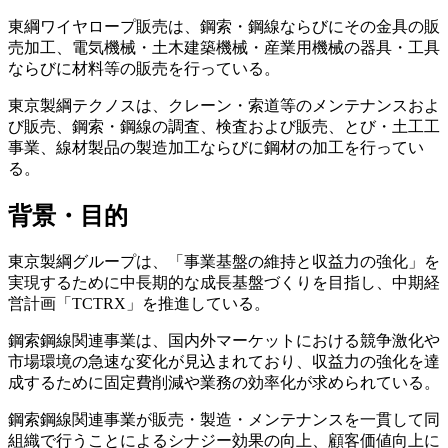
東綱ワイヤロープ販売は、鋼索・鋼線ならびにその金具の販
売加工、電気機械・土木建築機械・産業用機械の器具・工具
ならびに材料等の販売を行っている。
東京製綱テクノスは、クレーン・索道等のメンテナンスおよ
び販売、鋼索・鋼線の調査、検査および販売、とび・土工工
事業、線材製品の製造加工ならびに鋼材の加工を行ってい
る。
背景・目的
東京製綱グループは、「事業基盤の維持と収益力の強化」を
実現するために中長期的な成長基盤づくりを目指し、中期経
営計画「TCTRX」を推進している。
鋼索鋼線関連事業は、国内外マーケットにおける競争激化や
市場環境の急速な変化が見込まれており、収益力の強化を達
成するために固定費削減や業務の効率化が求められている。
鋼索鋼線関連事業が販売・製造・メンテナンスを一貫して同
組織で行うことによるシナジー効果の向上、顧客価値向上に