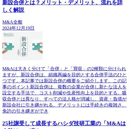
新設合併とは？メリット・デメリット、流れを詳
しく解説
M&A全般
2024年12月19日
M&Aは大きく分けて「合併」と「買収」の2種類に分けられ
ますが、新設合併は、組織再編を目的とする合併手法のひと
つです。本記事では新設合併の概要をご紹介します。この記
事のポイント新設合併は、複数の企業が合併し新たな法人を
設立する手法で、コスト削減や生産性向上を目的とする。吸
収合併とは異なり、すべての法人格が消滅し、資産・負債が
新設会社に引き継がれる。デメリットには手続きの複雑さ、
免許の引き継ぎができ
25社譲受して成長するハシダ技研工業の「M&Aは