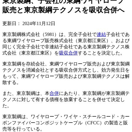
東京製綱、子会社の東綱ワイヤロープ
販売と東京製綱テクノスを吸収合併へ
更新日：
2024年11月12日
東京製綱株式会社（5981）は、完全子会社で
連結
子会社であ
る東綱ワイヤロープ販売株式会社（東京都江東区）、および
同じく完全子会社で非連結子会社である東京製綱テクノス株
式会社（東京都江東区）を
吸収合併
することを決定した。
東京製綱を存続会社、東綱ワイヤロープ販売および東京製綱
テクノスを消滅会社とする吸収合併方式とし、効力発生日を
もって、東綱ワイヤロープ販売および東京製綱テクノスは解
散する。
また、東京製綱は、本
合併
にあたり、東京製綱が東京製綱テ
クノスに対して有する債権を放棄することを併せて決定し
た。
東京製綱は、ワイヤロープ・ワイヤ・スチールコード・カー
ボンファイバーコンポジットケーブル（CFCC）の製造と販
売等を行っている。