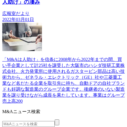
人助け」の凄み
広報室だより
2022年03月01日
「M&Aは人助け」を信条に2008年から2022年までの間、買
い手企業として計25社を譲受した大阪市のハシダ技研工業株
式会社。火力発電所に使用されるガスタービン部品は高い技
術力から、ゼネラル・エレクトリック（GE）社や三菱重工
業など名だたる企業を取引先に持ち、自動ドアの自社ブラン
ドも好調な製造業のグループ企業です。後継者のいない製造
業を譲り受けながら成長を果たしています。事業はグループ
売上高200
M&Aニュース検索