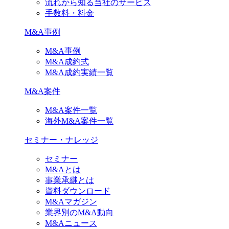
流れから知る当社のサービス
手数料・料金
M&A事例
M&A事例
M&A成約式
M&A成約実績一覧
M&A案件
M&A案件一覧
海外M&A案件一覧
セミナー・ナレッジ
セミナー
M&Aとは
事業承継とは
資料ダウンロード
M&Aマガジン
業界別のM&A動向
M&Aニュース