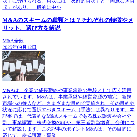
収」に分けられる。買収には「友好的買収」と「同意なき買
収」があり、一般的に中小
M&Aのスキームの種類とは？それぞれの特徴やメ
リット、選び方を解説
M&A全般
2025年09月12日
M&Aは、企業の成長戦略や事業承継の手段として広く活用
されています。M&Aは、事業承継や経営資源の補完、新規
市場への参入など、さまざまな目的で実施され、その目的や
状況に応じて選択すべきスキーム（手法）は異なります。本
記事では、代表的なM&Aスキームである株式譲渡や会社分
割、事業譲渡、株式交換のほか、第三者割当増資、合併につ
いて解説します。この記事のポイントM&Aは、その目的に
応じて、株式譲渡・事業