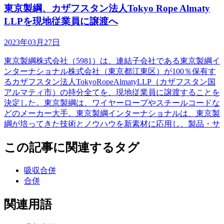
東京製綱、カザフスタン法人Tokyo Rope Almaty
LLPを現地従業員に譲渡へ
2023年03月27日
東京製綱株式会社（5981）は、連結子会社である東京製綱イ
ンターナショナル株式会社（東京都江東区）が100％保有す
るカザフスタン法人TokyoRopeAlmatyLLP（カザフスタン国
アルマティ市）の持分全てを、現地従業員に譲渡することを
決定した。東京製綱は、ワイヤーロープやスチールコードな
どのメーカー大手。東京製綱インターナショナルは、東京製
綱が培ってきた技術とノウハウを新素材に応用し、製品・サ
この記事に関連するタグ
吸収合併
合併
関連用語