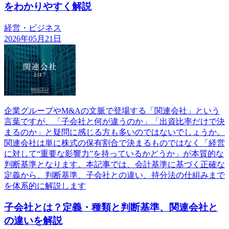
をわかりやすく解説
経営・ビジネス
2026年05月21日
企業グループやM&Aの文脈で登場する「関連会社」という
言葉ですが、「子会社と何が違うのか」「出資比率だけで決
まるのか」と疑問に感じる方も多いのではないでしょうか。
関連会社は単に株式の保有割合で決まるものではなく「経営
に対して“重要な影響力”を持っているかどうか」が本質的な
判断基準となります。本記事では、会計基準に基づく正確な
定義から、判断基準、子会社との違い、持分法の仕組みまで
を体系的に解説します
子会社とは？定義・種類と判断基準、関連会社と
の違いを解説