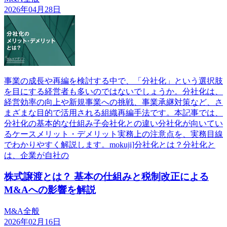
2026年04月28日
事業の成長や再編を検討する中で、「分社化」という選択肢
を目にする経営者も多いのではないでしょうか。分社化は、
経営効率の向上や新規事業への挑戦、事業承継対策など、さ
まざまな目的で活用される組織再編手法です。本記事では、
分社化の基本的な仕組み子会社化との違い分社化が向いてい
るケースメリット・デメリット実務上の注意点を、実務目線
でわかりやすく解説します。mokuji]分社化とは？分社化と
は、企業が自社の
株式譲渡とは？ 基本の仕組みと税制改正による
M&Aへの影響を解説
M&A全般
2026年02月16日