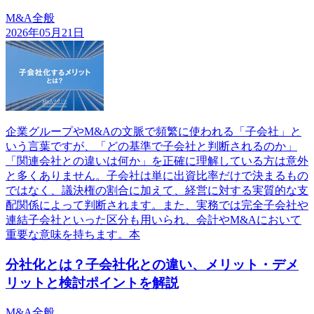
M&A全般
2026年05月21日
企業グループやM&Aの文脈で頻繁に使われる「子会社」と
いう言葉ですが、「どの基準で子会社と判断されるのか」
「関連会社との違いは何か」を正確に理解している方は意外
と多くありません。子会社は単に出資比率だけで決まるもの
ではなく、議決権の割合に加えて、経営に対する実質的な支
配関係によって判断されます。また、実務では完全子会社や
連結子会社といった区分も用いられ、会計やM&Aにおいて
重要な意味を持ちます。本
分社化とは？子会社化との違い、メリット・デメ
リットと検討ポイントを解説
M&A全般