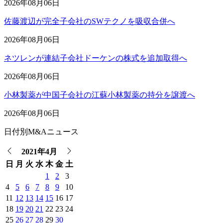
2026年08月06日
佐藤渡辺が完全子会社のSWテクノを吸収合併へ
2026年08月06日
ネツレンが連結子会社ドーケンの株式を追加取得へ
2026年08月06日
小林製薬が中国子会社の江蘇小林製薬の持分を譲渡へ
2026年08月06日
日付別M&Aニュース
2021年4月
日
月
火
水
木
金
土
1
2
3
4
5
6
7
8
9
10
11
12
13
14
15
16
17
18
19
20
21
22
23
24
25
26
27
28
29
30