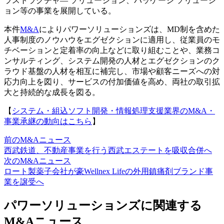
ラストラクチャ― ソリューション、パッケージ ソリューシ
ョン等の事業を展開している。
本件
M&A
によりパワーソリューションズは、MD制を含めた
人事制度のノウハウをエグゼクションに適用し、従業員のモ
チベーションと定着率の向上などに取り組むことや、業務コ
ンサルティング、システム開発の人材とエグゼクションのク
ラウド基盤の人材を相互に補完し、市場や顧客ニーズへの対
応力向上を図り、サービスの付加価値を高め、両社の取引拡
大と持続的な成長を図る。
【
システム・組込ソフト開発・情報処理支援業界のM&A・
事業承継の動向はこちら
】
前のM&Aニュース
西武鉄道、不動産事業を行う西武エステートを吸収合併へ
次のM&Aニュース
ロート製薬子会社が豪Wellnex Lifeの外用鎮痛剤ブランド事
業を譲受へ
パワーソリューションズに関連する
M&Aニュース