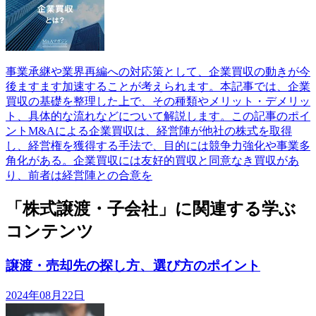
事業承継や業界再編への対応策として、企業買収の動きが今
後ますます加速することが考えられます。本記事では、企業
買収の基礎を整理した上で、その種類やメリット・デメリッ
ト、具体的な流れなどについて解説します。この記事のポイ
ントM&Aによる企業買収は、経営陣が他社の株式を取得
し、経営権を獲得する手法で、目的には競争力強化や事業多
角化がある。企業買収には友好的買収と同意なき買収があ
り、前者は経営陣との合意を
「株式譲渡・子会社」に関連する学ぶ
コンテンツ
譲渡・売却先の探し方、選び方のポイント
2024年08月22日