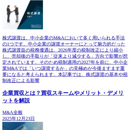
株式譲渡は、中小企業のM&Aにおいて多く用いられる手法
の1つです。中小企業の譲渡オーナーにとって魅力的だった
株式譲渡益の税務優遇は、2026年度の税制改正により縮小
し、売却後の手取りが「従来より減少する」方向で影響が想
定されています。そのため税制適用の2027年を前に、中小企
業M&Aでは「いつ譲渡するか」の見極めが今後ますます重
要になると考えられます。本記事では、株式譲渡の基本や税
制改正による影響
企業買収とは？買収スキームやメリット・デメリ
ットを解説
M&A全般
2025年12月23日