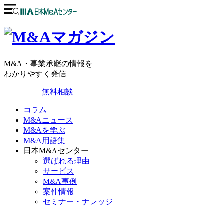
M&A・事業承継の情報を
わかりやすく発信
無料相談
コラム
M&Aニュース
M&Aを学ぶ
M&A用語集
日本M&Aセンター
選ばれる理由
サービス
M&A事例
案件情報
セミナー・ナレッジ