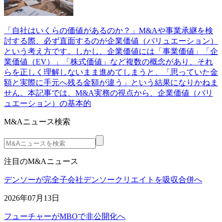
「自社はいくらの価値があるのか？」M&Aや事業承継を検
討する際、必ず直面するのが企業価値（バリュエーション）
という考え方です。しかし、企業価値には「事業価値」「企
業価値（EV）」「株式価値」など複数の概念があり、それ
らを正しく理解しないまま進めてしまうと、「思っていた金
額と実際に手元へ残る金額が違う」という結果になりかねま
せん。本記事では、M&A実務の視点から、企業価値（バリ
ュエーション）の基本的
M&Aニュース検索
注目のM&Aニュース
デンソーが完全子会社デンソークリエイトを吸収合併へ
2026年07月13日
フューチャーがMBOで非公開化へ