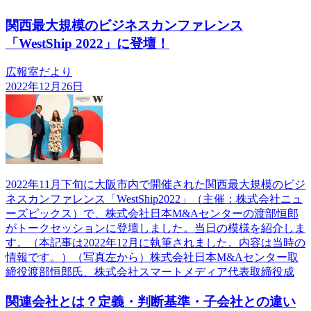
関西最大規模のビジネスカンファレンス
「WestShip 2022」に登壇！
広報室だより
2022年12月26日
2022年11月下旬に大阪市内で開催された関西最大規模のビジ
ネスカンファレンス「WestShip2022」（主催：株式会社ニュ
ーズピックス）で、株式会社日本M&Aセンターの渡部恒郎
がトークセッションに登壇しました。当日の模様を紹介しま
す。（本記事は2022年12月に執筆されました。内容は当時の
情報です。）（写真左から）株式会社日本M&Aセンター取
締役渡部恒郎氏、株式会社スマートメディア代表取締役成
関連会社とは？定義・判断基準・子会社との違い