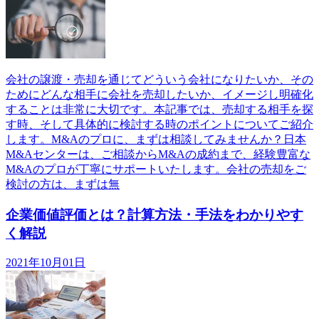
会社の譲渡・売却を通じてどういう会社になりたいか、その
ためにどんな相手に会社を売却したいか、イメージし明確化
することは非常に大切です。本記事では、売却する相手を探
す時、そして具体的に検討する時のポイントについてご紹介
します。M&Aのプロに、まずは相談してみませんか？日本
M&Aセンターは、ご相談からM&Aの成約まで、経験豊富な
M&Aのプロが丁寧にサポートいたします。会社の売却をご
検討の方は、まずは無
企業価値評価とは？計算方法・手法をわかりやす
く解説
2021年10月01日