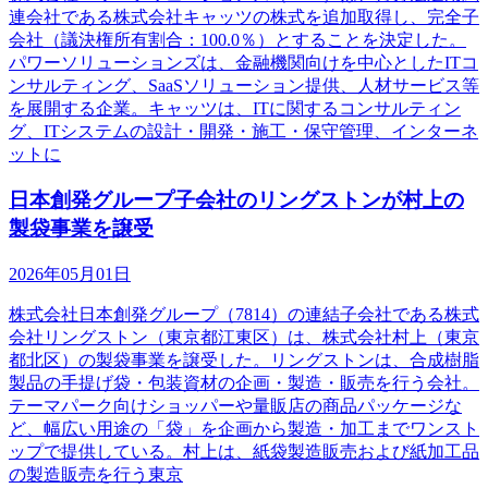
連会社である株式会社キャッツの株式を追加取得し、完全子
会社（議決権所有割合：100.0％）とすることを決定した。
パワーソリューションズは、金融機関向けを中心としたITコ
ンサルティング、SaaSソリューション提供、人材サービス等
を展開する企業。キャッツは、ITに関するコンサルティン
グ、ITシステムの設計・開発・施工・保守管理、インターネ
ットに
日本創発グループ子会社のリングストンが村上の
製袋事業を譲受
2026年05月01日
株式会社日本創発グループ（7814）の連結子会社である株式
会社リングストン（東京都江東区）は、株式会社村上（東京
都北区）の製袋事業を譲受した。リングストンは、合成樹脂
製品の手提げ袋・包装資材の企画・製造・販売を行う会社。
テーマパーク向けショッパーや量販店の商品パッケージな
ど、幅広い用途の「袋」を企画から製造・加工までワンスト
ップで提供している。村上は、紙袋製造販売および紙加工品
の製造販売を行う東京