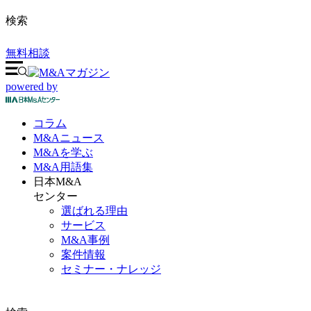
検索
無料相談
powered by
コラム
M&A
ニュース
M&Aを
学ぶ
M&A
用語集
日本M&A
センター
選ばれる理由
サービス
M&A事例
案件情報
セミナー・ナレッジ