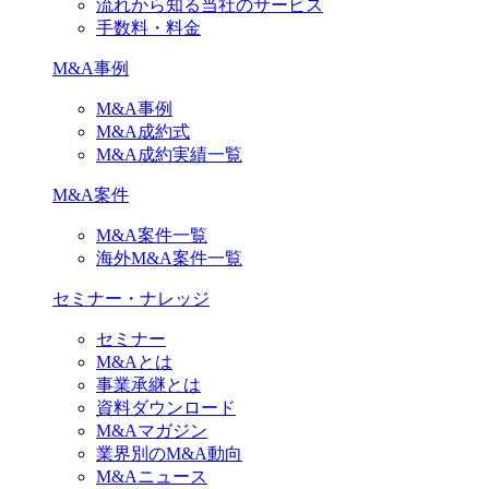
流れから知る当社のサービス
手数料・料金
M&A事例
M&A事例
M&A成約式
M&A成約実績一覧
M&A案件
M&A案件一覧
海外M&A案件一覧
セミナー・ナレッジ
セミナー
M&Aとは
事業承継とは
資料ダウンロード
M&Aマガジン
業界別のM&A動向
M&Aニュース