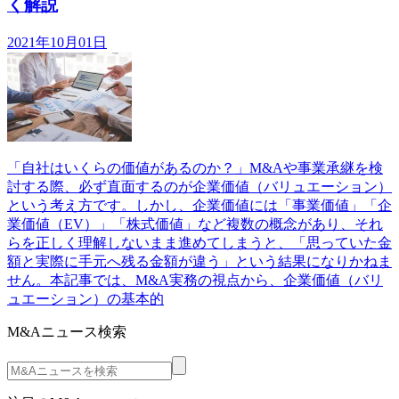
く解説
2021年10月01日
「自社はいくらの価値があるのか？」M&Aや事業承継を検
討する際、必ず直面するのが企業価値（バリュエーション）
という考え方です。しかし、企業価値には「事業価値」「企
業価値（EV）」「株式価値」など複数の概念があり、それ
らを正しく理解しないまま進めてしまうと、「思っていた金
額と実際に手元へ残る金額が違う」という結果になりかねま
せん。本記事では、M&A実務の視点から、企業価値（バリ
ュエーション）の基本的
M&Aニュース検索