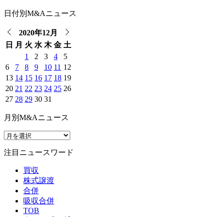
日付別M&Aニュース
2020年12月
日
月
火
水
木
金
土
1
2
3
4
5
6
7
8
9
10
11
12
13
14
15
16
17
18
19
20
21
22
23
24
25
26
27
28
29
30
31
月別M&Aニュース
注目ニュースワード
買収
株式譲渡
合併
吸収合併
TOB