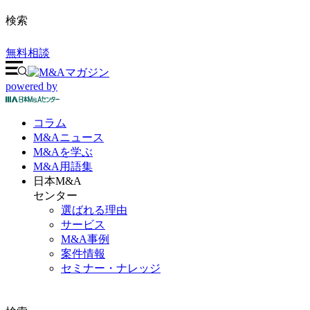
検索
無料相談
powered by
コラム
M&A
ニュース
M&Aを
学ぶ
M&A
用語集
日本M&A
センター
選ばれる理由
サービス
M&A事例
案件情報
セミナー・ナレッジ