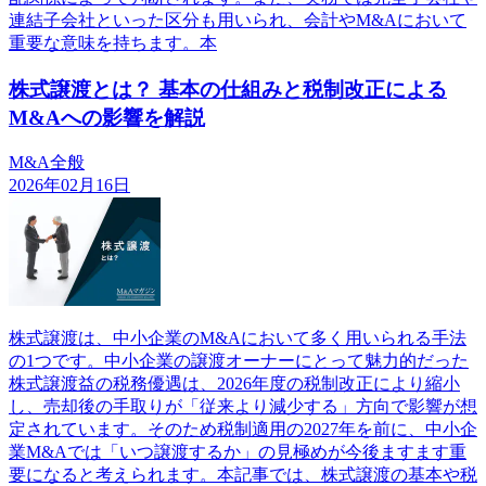
連結子会社といった区分も用いられ、会計やM&Aにおいて
重要な意味を持ちます。本
株式譲渡とは？ 基本の仕組みと税制改正による
M&Aへの影響を解説
M&A全般
2026年02月16日
株式譲渡は、中小企業のM&Aにおいて多く用いられる手法
の1つです。中小企業の譲渡オーナーにとって魅力的だった
株式譲渡益の税務優遇は、2026年度の税制改正により縮小
し、売却後の手取りが「従来より減少する」方向で影響が想
定されています。そのため税制適用の2027年を前に、中小企
業M&Aでは「いつ譲渡するか」の見極めが今後ますます重
要になると考えられます。本記事では、株式譲渡の基本や税