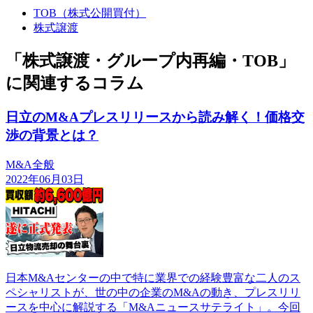
TOB（株式公開買付）
株式譲渡
「株式譲渡・グループ内再編・TOB」
に関連するコラム
日立のM&Aプレスリリースから読み解く！価格交
渉の背景とは？
M&A全般
2022年06月03日
日本M&Aセンターの中で特に業界での経験豊富な二人のス
ペシャリストが、世の中の企業のM&Aの動き、プレスリリ
ースを中心に解説する「M&Aニュースサテライト」。今回