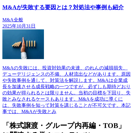
M&Aが失敗する要因とは？対処法や事例も紹介
M&A全般
2025年10月31日
M&Aの失敗には、投資対効果の未達、のれんの減損損失、
デューデリジェンスの不備、人材流出などがあります。原因
や失敗事例を通して、対策法を解説します。M&Aは企業成
長を加速させる成長戦略の一つですが、必ずしも期待どおり
の効果が得られるとは限りません。当初の目標を下回り、失
敗とみなされるケースもあります。M&Aを成功に導くに
は、失敗事例を知って対策を講じることが不可欠です。本記
事では、M&Aが失敗とみ
「株式譲渡・グループ内再編・TOB」