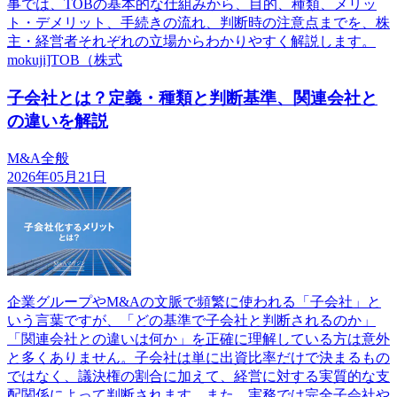
事では、TOBの基本的な仕組みから、目的、種類、メリッ
ト・デメリット、手続きの流れ、判断時の注意点までを、株
主・経営者それぞれの立場からわかりやすく解説します。
mokuji]TOB（株式
子会社とは？定義・種類と判断基準、関連会社と
の違いを解説
M&A全般
2026年05月21日
企業グループやM&Aの文脈で頻繁に使われる「子会社」と
いう言葉ですが、「どの基準で子会社と判断されるのか」
「関連会社との違いは何か」を正確に理解している方は意外
と多くありません。子会社は単に出資比率だけで決まるもの
ではなく、議決権の割合に加えて、経営に対する実質的な支
配関係によって判断されます。また、実務では完全子会社や