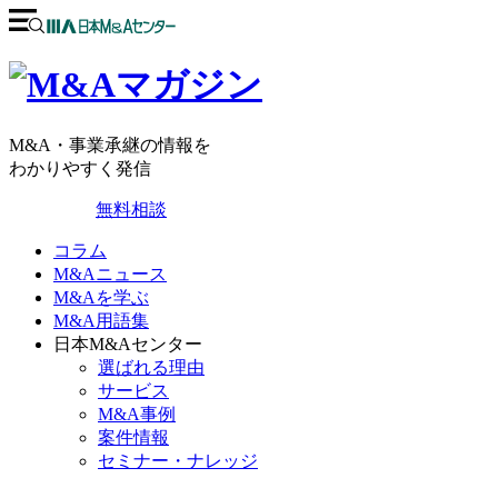
M&A・事業承継の情報を
わかりやすく発信
無料相談
コラム
M&Aニュース
M&Aを学ぶ
M&A用語集
日本M&Aセンター
選ばれる理由
サービス
M&A事例
案件情報
セミナー・ナレッジ