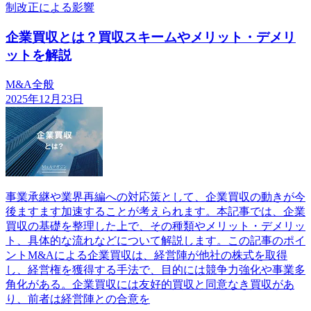
制改正による影響
企業買収とは？買収スキームやメリット・デメリ
ットを解説
M&A全般
2025年12月23日
事業承継や業界再編への対応策として、企業買収の動きが今
後ますます加速することが考えられます。本記事では、企業
買収の基礎を整理した上で、その種類やメリット・デメリッ
ト、具体的な流れなどについて解説します。この記事のポイ
ントM&Aによる企業買収は、経営陣が他社の株式を取得
し、経営権を獲得する手法で、目的には競争力強化や事業多
角化がある。企業買収には友好的買収と同意なき買収があ
り、前者は経営陣との合意を