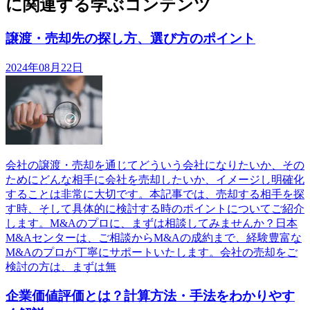
に関連する学ぶコンテンツ
譲渡・売却先の探し方、選び方のポイント
2024年08月22日
会社の譲渡・売却を通じてどういう会社になりたいか、その
ためにどんな相手に会社を売却したいか、イメージし明確化
することは非常に大切です。本記事では、売却する相手を探
す時、そして具体的に検討する時のポイントについてご紹介
します。M&Aのプロに、まずは相談してみませんか？日本
M&Aセンターは、ご相談からM&Aの成約まで、経験豊富な
M&Aのプロが丁寧にサポートいたします。会社の売却をご
検討の方は、まずは無
企業価値評価とは？計算方法・手法をわかりやす