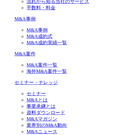
流れから知る当社のサービス
手数料・料金
M&A事例
M&A事例
M&A成約式
M&A成約実績一覧
M&A案件
M&A案件一覧
海外M&A案件一覧
セミナー・ナレッジ
セミナー
M&Aとは
事業承継とは
資料ダウンロード
M&Aマガジン
業界別のM&A動向
M&Aニュース