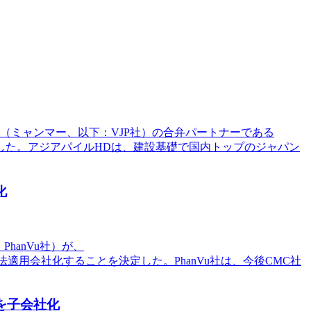
d.（ミャンマー、以下：VJP社）の合弁パートナーである
とを決定した。アジアパイルHDは、建設基礎で国内トップのジャパン
化
、PhanVu社）が、
、持分法適用会社化することを決定した。PhanVu社は、今後CMC社
を子会社化