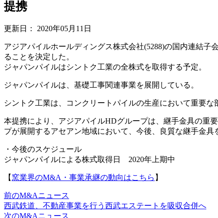
提携
更新日：
2020年05月11日
アジアパイルホールディングス株式会社(5288)の国内連
ることを決定した。
ジャパンパイルはシントク工業の全株式を取得する予定。
ジャパンパイルは、基礎工事関連事業を展開している。
シントク工業は、コンクリートパイルの生産において重要な
本提携により、アジアパイルHDグループは、継手金具の重
プが展開するアセアン地域において、今後、良質な継手金具
・今後のスケジュール
ジャパンパイルによる株式取得日 2020年上期中
【
窯業界のM&A・事業承継の動向はこちら
】
前のM&Aニュース
西武鉄道、不動産事業を行う西武エステートを吸収合併へ
次のM&Aニュース