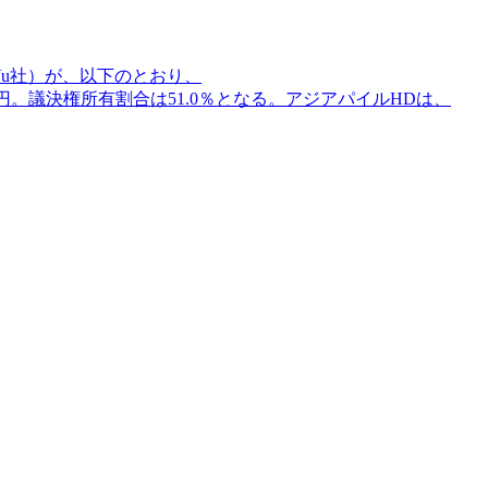
hanVu社）が、以下のとおり、
0億円。議決権所有割合は51.0％となる。アジアパイルHDは、