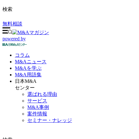
検索
無料相談
powered by
コラム
M&A
ニュース
M&Aを
学ぶ
M&A
用語集
日本M&A
センター
選ばれる理由
サービス
M&A事例
案件情報
セミナー・ナレッジ