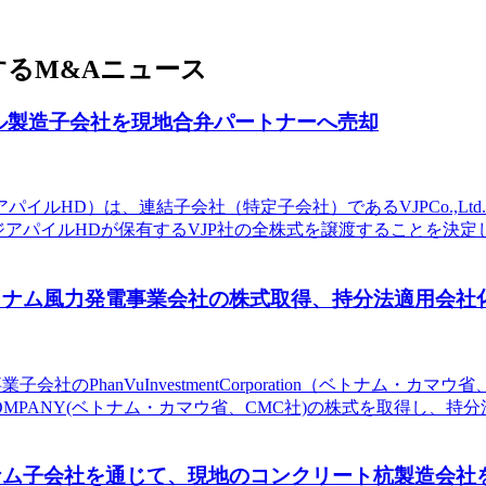
るM&Aニュース
ル製造子会社を現地合弁パートナーへ売却
パイルHD）は、連結子会社（特定子会社）であるVJPCo.,Lt
VP社）に、アジアパイルHDが保有するVJP社の全株式を譲渡するこ
、ベトナム風力発電事業会社の株式取得、持分法適用会社
PhanVuInvestmentCorporation（ベトナム・カマウ省
STOCKCOMPANY(ベトナム・カマウ省、CMC社)の株式を取得し
ベトナム子会社を通じて、現地のコンクリート杭製造会社