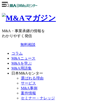
M&A・事業承継の情報を
わかりやすく発信
無料相談
コラム
M&Aニュース
M&Aを学ぶ
M&A用語集
日本M&Aセンター
選ばれる理由
サービス
M&A事例
案件情報
セミナー・ナレッジ