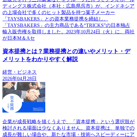
ディングス株式会社（本社：広島県呉市）が、インドネシア
の上場会社で多くのヒット製品を持つ菓子メーカー
「TAYSBAKERS」との資本業務提携を締結し、
「TAYSBAKERS」の主力商品である“TRICKS”の日本独占
輸入販売権を取得しました。2023年10月24日（火）に、両社
が日本M＆Aセ
資本提携とは？業務提携との違いやメリット・デ
メリットをわかりやすく解説
経営・ビジネス
2026年04月28日
企業が成長戦略を描くうえで、「資本提携」という選択肢が
検討される場面は少なくありません。資本提携は、単独での
成長が難しい場合や、新たな市場・技術へスピーディーにア