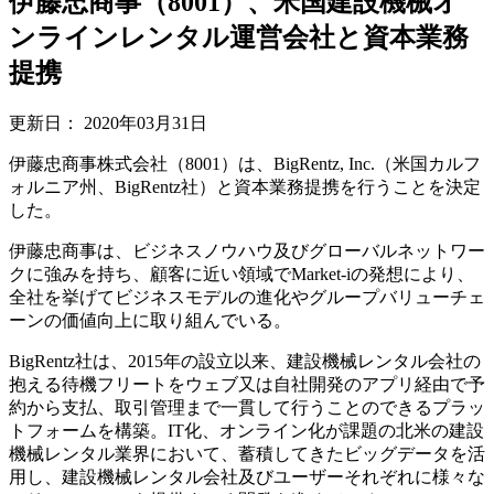
伊藤忠商事（8001）、米国建設機械オ
ンラインレンタル運営会社と資本業務
提携
更新日：
2020年03月31日
伊藤忠商事株式会社（8001）は、BigRentz, Inc.（米国カルフ
ォルニア州、BigRentz社）と資本業務提携を行うことを決定
した。
伊藤忠商事は、ビジネスノウハウ及びグローバルネットワー
クに強みを持ち、顧客に近い領域でMarket-iの発想により、
全社を挙げてビジネスモデルの進化やグループバリューチェ
ーンの価値向上に取り組んでいる。
BigRentz社は、2015年の設立以来、建設機械レンタル会社の
抱える待機フリートをウェブ又は自社開発のアプリ経由で予
約から支払、取引管理まで一貫して行うことのできるプラッ
トフォームを構築。IT化、オンライン化が課題の北米の建設
機械レンタル業界において、蓄積してきたビッグデータを活
用し、建設機械レンタル会社及びユーザーそれぞれに様々な