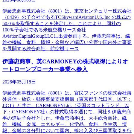
伊藤忠商事株式会社（8001）は、東京センチュリー株式会社
（8439）の子会社であるTCSkywardAviationU.S.,Inc.の株式の
50.0％を取得することを決定した。これにより、同社の
100％子会社である米航空機リース会社
AviationCapitalGroupLLCに出資参画する。伊藤忠商事は、繊
維や機械、食料、情報・金融など幅広い分野で国内外に事業
を展開する総合商社。航空機リース
伊藤忠商事、英CARMONEYの株式取得によりオ
ートローンブローカー事業へ参入
2026年05月18日
伊藤忠商事株式会社（8001）は、官民ファンドの株式会社海
外通信・放送・郵便事業支援機構（東京都千代田区、以下：
JICT）と共に、CARMONEYLtd.（英国スコットランド、以
下：CARMONEY社）の株式取得を通じて、同社を伊藤忠商
事の連結子会社とした。伊藤忠商事は、大手総合商社。繊
維、機械、金属、エネルギー、化学品、食料、住生活、情
報、金融の各分野において国内、輸出入及び三国間取引を行