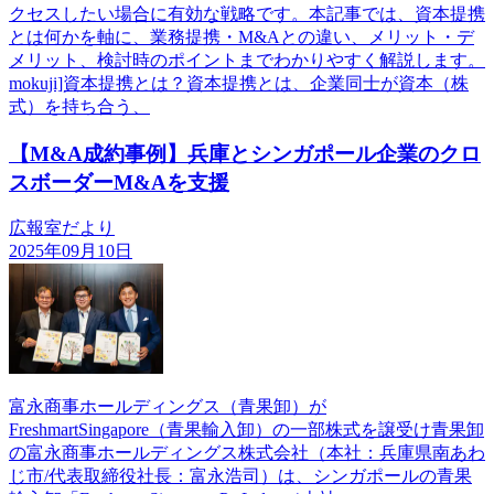
クセスしたい場合に有効な戦略です。本記事では、資本提携
とは何かを軸に、業務提携・M&Aとの違い、メリット・デ
メリット、検討時のポイントまでわかりやすく解説します。
mokuji]資本提携とは？資本提携とは、企業同士が資本（株
式）を持ち合う、
【M&A成約事例】兵庫とシンガポール企業のクロ
スボーダーM&Aを支援
広報室だより
2025年09月10日
富永商事ホールディングス（青果卸）が
FreshmartSingapore（青果輸入卸）の一部株式を譲受け青果卸
の富永商事ホールディングス株式会社（本社：兵庫県南あわ
じ市/代表取締役社長：富永浩司）は、シンガポールの青果