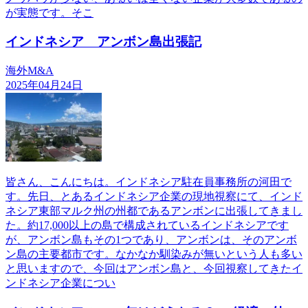
が実態です。そこ
インドネシア アンボン島出張記
海外M&A
2025年04月24日
皆さん、こんにちは。インドネシア駐在員事務所の河田で
す。先日、とあるインドネシア企業の現地視察にて、インド
ネシア東部マルク州の州都であるアンボンに出張してきまし
た。約17,000以上の島で構成されているインドネシアです
が、アンボン島もその1つであり、アンボンは、そのアンボ
ン島の主要都市です。なかなか馴染みが無いという人も多い
と思いますので、今回はアンボン島と、今回視察してきたイ
ンドネシア企業につい