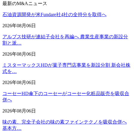
最新のM&Aニュース
石油資源開発が米Fundare社4社の全持分を取得へ
2026年08月06日
アルプス技研が連結子会社を再編へ 農業生産事業の新設分
割と派…
2026年08月06日
ミスターマックスHDが菓子専門店事業を新設分割 新会社株
式を…
2026年08月06日
コーセーHD傘下のコーセーがコーセー化粧品販売を吸収合
併へ
2026年08月06日
味の素、完全子会社の味の素ファインテクノを吸収合併へ
基本方…