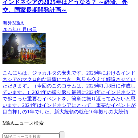
インドネシアの2025年はどうなる？ ～経済、外
交、国家長期開発計画～
海外M&A
2025年01月08日
こんにちは、ジャカルタの安丸です。2025年におけるインド
ネシアのマクロ的な展望につき、私見を交えて解説させてい
ただきます。（今回のこのコラムは、2025年1月8日に作成し
ています。）2024年の振り返り最初に2024年にインドネシア
で起こった重要なイベントを、簡単に振り返ってみたいと思
います。2024年はインドネシアにとって、重要なイベントが
目白押しの1年でした。新大統領の就任10年振りの大統領
M&Aニュース検索