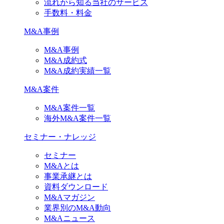
流れから知る当社のサービス
手数料・料金
M&A事例
M&A事例
M&A成約式
M&A成約実績一覧
M&A案件
M&A案件一覧
海外M&A案件一覧
セミナー・ナレッジ
セミナー
M&Aとは
事業承継とは
資料ダウンロード
M&Aマガジン
業界別のM&A動向
M&Aニュース