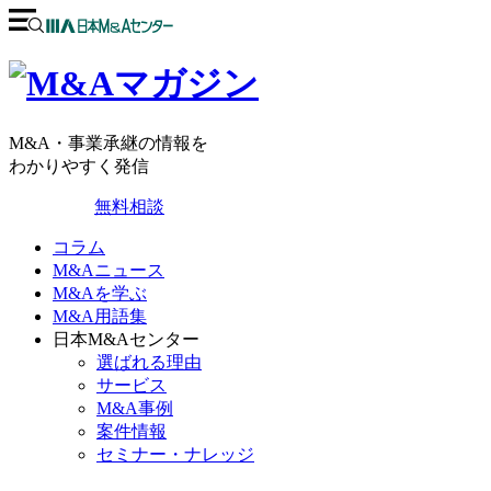
M&A・事業承継の情報を
わかりやすく発信
無料相談
コラム
M&Aニュース
M&Aを学ぶ
M&A用語集
日本M&Aセンター
選ばれる理由
サービス
M&A事例
案件情報
セミナー・ナレッジ