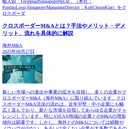
輸入卸「FreshmartSingaporePteLtd」（本社：
PandanLoop,Singapore/ManagingDirector：KohChoonKiat）をク
ロスボーダ
クロスボーダーM&Aとは？手法やメリット・デメ
リット、流れを具体的に解説
海外M&A
2025年08月27日
新しい市場への進出や事業の拡大を目指し、多くの企業がク
ロスボーダーM&A（海外M&A）に取り組んでいます。クロ
スボーダーM&A活況の流れは、近年中堅・中小企業にも幅
広く及んでおり、新たな市場を目指してあらゆる企業がチャ
レンジしています。特にASEAN地域の企業とのM&Aの増加
傾向は顕著です。しかし、海外とのM&Aについては経験や
ノウハウが少ない、あるいは全くない企業が大多数であるの