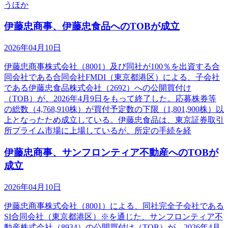
うほか
伊藤忠商事、伊藤忠食品へのTOBが成立
2026年04月10日
伊藤忠商事株式会社（8001）及び同社が100％を出資する合
同会社である合同会社FMDI（東京都港区）による、子会社
である伊藤忠食品株式会社（2692）への公開買付け
（TOB）が、2026年4月9日をもって終了した。応募株券等
の総数（4,768,910株）が買付予定数の下限（1,801,900株）以
上となったため成立している。伊藤忠食品は、東京証券取引
所プライム市場に上場しているが、所定の手続を経
伊藤忠商事、サンフロンティア不動産へのTOBが
成立
2026年04月10日
伊藤忠商事株式会社（8001）による、同社完全子会社である
SI合同会社（東京都港区）※を通じた、サンフロンティア不
動産株式会社（8934）の公開買付け（TOB）が、2026年4月