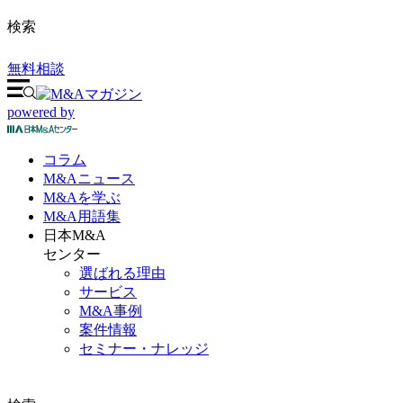
検索
無料相談
powered by
コラム
M&A
ニュース
M&Aを
学ぶ
M&A
用語集
日本M&A
センター
選ばれる理由
サービス
M&A事例
案件情報
セミナー・ナレッジ