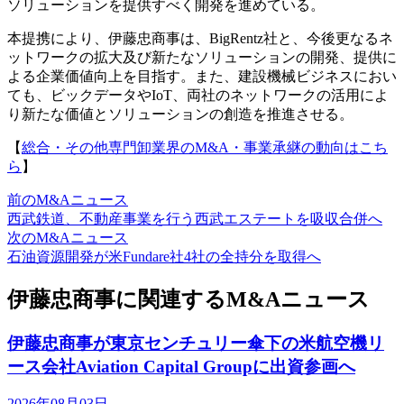
ソリューションを提供すべく開発を進めている。
本提携により、伊藤忠商事は、BigRentz社と、今後更なるネ
ットワークの拡大及び新たなソリューションの開発、提供に
よる企業価値向上を目指す。また、建設機械ビジネスにおい
ても、ビックデータやIoT、両社のネットワークの活用によ
り新たな価値とソリューションの創造を推進させる。
【
総合・その他専門卸業界のM&A・事業承継の動向はこち
ら
】
前のM&Aニュース
西武鉄道、不動産事業を行う西武エステートを吸収合併へ
次のM&Aニュース
石油資源開発が米Fundare社4社の全持分を取得へ
伊藤忠商事に関連するM&Aニュース
伊藤忠商事が東京センチュリー傘下の米航空機リ
ース会社Aviation Capital Groupに出資参画へ
2026年08月03日