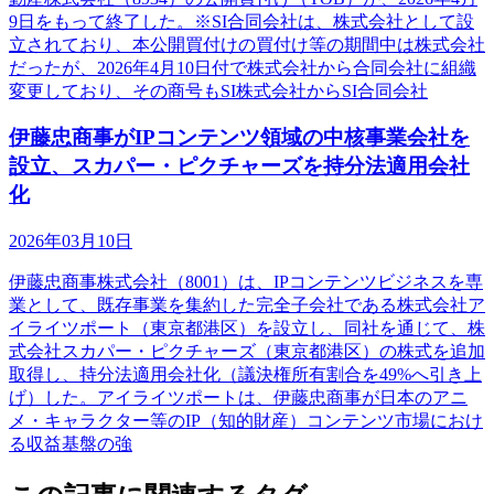
9日をもって終了した。※SI合同会社は、株式会社として設
立されており、本公開買付けの買付け等の期間中は株式会社
だったが、2026年4月10日付で株式会社から合同会社に組織
変更しており、その商号もSI株式会社からSI合同会社
伊藤忠商事がIPコンテンツ領域の中核事業会社を
設立、スカパー・ピクチャーズを持分法適用会社
化
2026年03月10日
伊藤忠商事株式会社（8001）は、IPコンテンツビジネスを専
業として、既存事業を集約した完全子会社である株式会社ア
イライツポート（東京都港区）を設立し、同社を通じて、株
式会社スカパー・ピクチャーズ（東京都港区）の株式を追加
取得し、持分法適用会社化（議決権所有割合を49%へ引き上
げ）した。アイライツポートは、伊藤忠商事が日本のアニ
メ・キャラクター等のIP（知的財産）コンテンツ市場におけ
る収益基盤の強