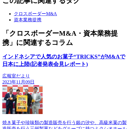
この記事に関連するタグ
クロスボーダーM&A
資本業務提携
「クロスボーダーM&A・資本業務提
携」に関連するコラム
インドネシアで人気のお菓子“TRICKS”がM&Aで
日本に上陸(記者発表会見レポート)
広報室だより
2023年11月09日
焼き菓子や珍味類の製造販売を行う銀の汐や、高級米菓の製
造販売を行う三州製菓などをグループに持つミクシオホール