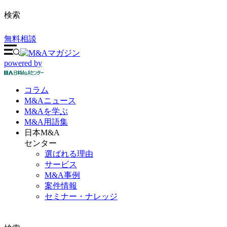
検索
無料相談
powered by
コラム
M&A
ニュース
M&Aを
学ぶ
M&A
用語集
日本M&A
センター
選ばれる理由
サービス
M&A事例
案件情報
セミナー・ナレッジ