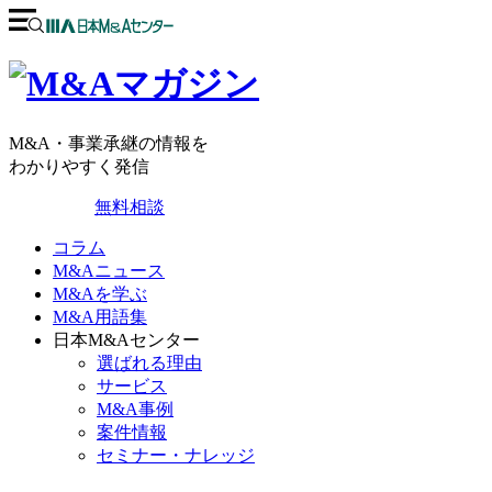
M&A・事業承継の情報を
わかりやすく発信
無料相談
コラム
M&Aニュース
M&Aを学ぶ
M&A用語集
日本M&Aセンター
選ばれる理由
サービス
M&A事例
案件情報
セミナー・ナレッジ