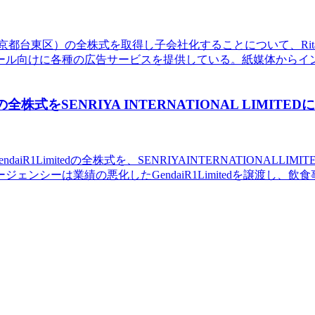
社（東京都台東区）の全株式を取得し子会社化することについて、
ール向けに各種の広告サービスを提供している。紙媒体からイ
式をSENRIYA INTERNATIONAL LIMITED
1Limitedの全株式を、SENRIYAINTERNATIONALLIMI
ンシーは業績の悪化したGendaiR1Limitedを譲渡し、飲