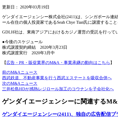
更新日：
2020年03月19日
ゲンダイエージェンシー株式会社(2411)は、シンガポール連結
ール在住の個人投資家であるSeah Chye Tian氏に譲渡する
GDLH社は、東南アジアにおけるカジノ運営の受託を行っ
●今後のスケジュール
株式譲渡契約締結 2020年3月23日
株式譲渡実行 2020年3月中
【
広告・PR・販促業界のM&A・事業承継の動向はこちら
】
前のM&Aニュース
西武鉄道、不動産事業を行う西武エステートを吸収合併へ
次のM&Aニュース
三井松島HDが感熱レジロール加工のコウナンを子会社化へ
ゲンダイエージェンシーに関連するM&
ゲンダイエージェンシー(2411)、独自の広告配信