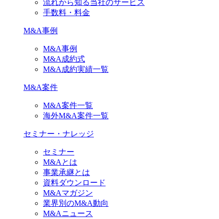
流れから知る当社のサービス
手数料・料金
M&A事例
M&A事例
M&A成約式
M&A成約実績一覧
M&A案件
M&A案件一覧
海外M&A案件一覧
セミナー・ナレッジ
セミナー
M&Aとは
事業承継とは
資料ダウンロード
M&Aマガジン
業界別のM&A動向
M&Aニュース