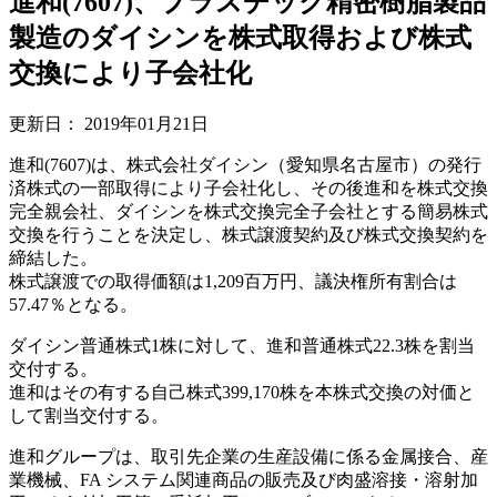
進和(7607)、プラスチック精密樹脂製品
製造のダイシンを株式取得および株式
交換により子会社化
更新日：
2019年01月21日
進和(7607)は、株式会社ダイシン（愛知県名古屋市）の発行
済株式の一部取得により子会社化し、その後進和を株式交換
完全親会社、ダイシンを株式交換完全子会社とする簡易株式
交換を行うことを決定し、株式譲渡契約及び株式交換契約を
締結した。
株式譲渡での取得価額は1,209百万円、議決権所有割合は
57.47％となる。
ダイシン普通株式1株に対して、進和普通株式22.3株を割当
交付する。
進和はその有する自己株式399,170株を本株式交換の対価と
して割当交付する。
進和グループは、取引先企業の生産設備に係る金属接合、産
業機械、FA システム関連商品の販売及び肉盛溶接・溶射加