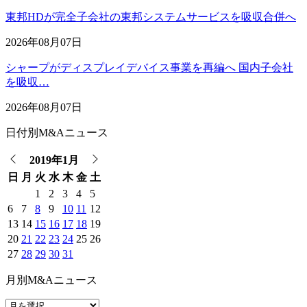
東邦HDが完全子会社の東邦システムサービスを吸収合併へ
2026年08月07日
シャープがディスプレイデバイス事業を再編へ 国内子会社
を吸収…
2026年08月07日
日付別M&Aニュース
2019年1月
日
月
火
水
木
金
土
1
2
3
4
5
6
7
8
9
10
11
12
13
14
15
16
17
18
19
20
21
22
23
24
25
26
27
28
29
30
31
月別M&Aニュース