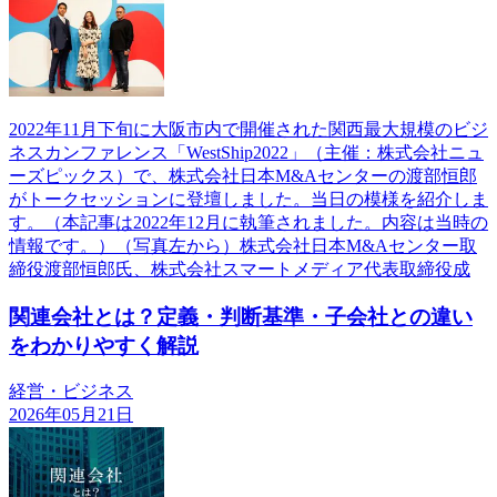
2022年11月下旬に大阪市内で開催された関西最大規模のビジ
ネスカンファレンス「WestShip2022」（主催：株式会社ニュ
ーズピックス）で、株式会社日本M&Aセンターの渡部恒郎
がトークセッションに登壇しました。当日の模様を紹介しま
す。（本記事は2022年12月に執筆されました。内容は当時の
情報です。）（写真左から）株式会社日本M&Aセンター取
締役渡部恒郎氏、株式会社スマートメディア代表取締役成
関連会社とは？定義・判断基準・子会社との違い
をわかりやすく解説
経営・ビジネス
2026年05月21日