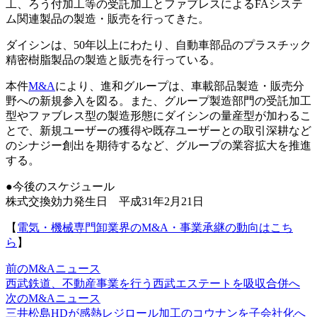
工、ろう付加工等の受託加工とファブレスによるFAシステ
ム関連製品の製造・販売を行ってきた。
ダイシンは、50年以上にわたり、自動車部品のプラスチック
精密樹脂製品の製造と販売を行っている。
本件
M&A
により、進和グループは、車載部品製造・販売分
野への新規参入を図る。また、グループ製造部門の受託加工
型やファブレス型の製造形態にダイシンの量産型が加わるこ
とで、新規ユーザーの獲得や既存ユーザーとの取引深耕など
のシナジー創出を期待するなど、グループの業容拡大を推進
する。
●今後のスケジュール
株式交換効力発生日 平成31年2月21日
【
電気・機械専門卸業界のM&A・事業承継の動向はこち
ら
】
前のM&Aニュース
西武鉄道、不動産事業を行う西武エステートを吸収合併へ
次のM&Aニュース
三井松島HDが感熱レジロール加工のコウナンを子会社化へ