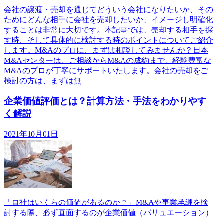
会社の譲渡・売却を通じてどういう会社になりたいか、その
ためにどんな相手に会社を売却したいか、イメージし明確化
することは非常に大切です。本記事では、売却する相手を探
す時、そして具体的に検討する時のポイントについてご紹介
します。M&Aのプロに、まずは相談してみませんか？日本
M&Aセンターは、ご相談からM&Aの成約まで、経験豊富な
M&Aのプロが丁寧にサポートいたします。会社の売却をご
検討の方は、まずは無
企業価値評価とは？計算方法・手法をわかりやす
く解説
2021年10月01日
「自社はいくらの価値があるのか？」M&Aや事業承継を検
討する際、必ず直面するのが企業価値（バリュエーション）