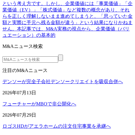
という考え方です。しかし、企業価値には「事業価値」「企
業価値（EV）」「株式価値」など複数の概念があり、それ
らを正しく理解しないまま進めてしまうと、「思っていた金
額と実際に手元へ残る金額が違う」という結果になりかねま
せん。本記事では、M&A実務の視点から、企業価値（バリ
ュエーション）の基本的
M&Aニュース検索
注目のM&Aニュース
デンソーが完全子会社デンソークリエイトを吸収合併へ
2026年07月13日
フューチャーがMBOで非公開化へ
2026年07月29日
ロゴスHDがアエラホームの注文住宅事業を承継へ