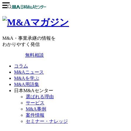
M&A・事業承継の情報を
わかりやすく発信
無料相談
コラム
M&Aニュース
M&Aを学ぶ
M&A用語集
日本M&Aセンター
選ばれる理由
サービス
M&A事例
案件情報
セミナー・ナレッジ