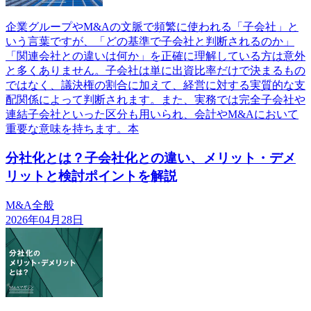
企業グループやM&Aの文脈で頻繁に使われる「子会社」と
いう言葉ですが、「どの基準で子会社と判断されるのか」
「関連会社との違いは何か」を正確に理解している方は意外
と多くありません。子会社は単に出資比率だけで決まるもの
ではなく、議決権の割合に加えて、経営に対する実質的な支
配関係によって判断されます。また、実務では完全子会社や
連結子会社といった区分も用いられ、会計やM&Aにおいて
重要な意味を持ちます。本
分社化とは？子会社化との違い、メリット・デメ
リットと検討ポイントを解説
M&A全般
2026年04月28日