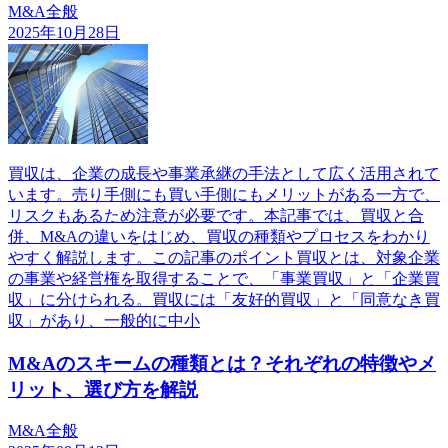
M&A全般
2025年10月28日
買収は、企業の成長や事業承継の手法として広く活用されて
います。売り手側にも買い手側にもメリットがある一方で、
リスクもあるため注意が必要です。本記事では、買収と合
併、M&Aの違いをはじめ、買収の種類やプロセスをわかり
やすく解説します。この記事のポイント買収とは、対象企業
の事業や経営権を取得することで、「事業買収」と「企業買
収」に分けられる。買収には「友好的買収」と「同意なき買
収」があり、一般的に中小
M&Aのスキームの種類とは？それぞれの特徴やメ
リット、選び方を解説
M&A全般