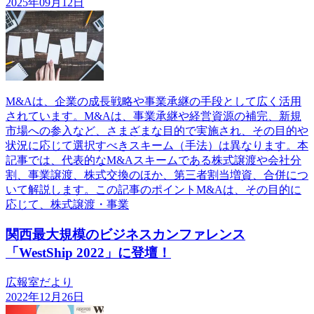
2025年09月12日
M&Aは、企業の成長戦略や事業承継の手段として広く活用
されています。M&Aは、事業承継や経営資源の補完、新規
市場への参入など、さまざまな目的で実施され、その目的や
状況に応じて選択すべきスキーム（手法）は異なります。本
記事では、代表的なM&Aスキームである株式譲渡や会社分
割、事業譲渡、株式交換のほか、第三者割当増資、合併につ
いて解説します。この記事のポイントM&Aは、その目的に
応じて、株式譲渡・事業
関西最大規模のビジネスカンファレンス
「WestShip 2022」に登壇！
広報室だより
2022年12月26日