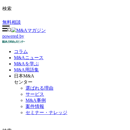
検索
無料相談
powered by
コラム
M&A
ニュース
M&Aを
学ぶ
M&A
用語集
日本M&A
センター
選ばれる理由
サービス
M&A事例
案件情報
セミナー・ナレッジ