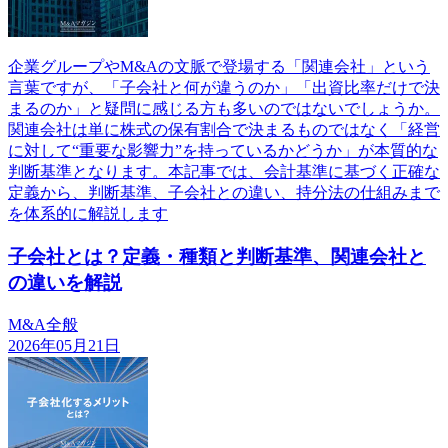
企業グループやM&Aの文脈で登場する「関連会社」という
言葉ですが、「子会社と何が違うのか」「出資比率だけで決
まるのか」と疑問に感じる方も多いのではないでしょうか。
関連会社は単に株式の保有割合で決まるものではなく「経営
に対して“重要な影響力”を持っているかどうか」が本質的な
判断基準となります。本記事では、会計基準に基づく正確な
定義から、判断基準、子会社との違い、持分法の仕組みまで
を体系的に解説します
子会社とは？定義・種類と判断基準、関連会社と
の違いを解説
M&A全般
2026年05月21日