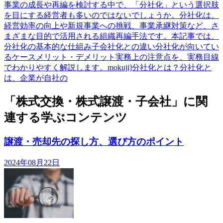
事業の成長や再編を検討する中で、「分社化」という選択肢
を目にする経営者も多いのではないでしょうか。分社化は、
経営効率の向上や新規事業への挑戦、事業承継対策など、さ
まざまな目的で活用される組織再編手法です。本記事では、
分社化の基本的な仕組み子会社化との違い分社化が向いてい
るケースメリット・デメリット実務上の注意点を、実務目線
でわかりやすく解説します。mokuji]分社化とは？分社化と
は、企業が自社の
「株式交換・株式譲渡・子会社」に関
連する学ぶコンテンツ
譲渡・売却先の探し方、選び方のポイント
2024年08月22日