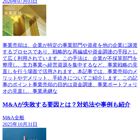
2026年07月03日
事業売却は、企業が特定の事業部門や資産を他の企業に譲渡
するプロセスであり、戦略的な再編成や資金調達の手段とし
て広く利用されています。この手法は、企業が不採算部門を
整理し、主力事業へ経営資源を集中するなど、事業戦略の見
直しを行う場面で活用されます。本記事では、事業売却のメ
リットやデメリット、手続きについてご紹介します。この記
事のポイント事業売却の目的は資金調達、事業ポートフォリ
オの見直し、事業承継な
M&Aが失敗する要因とは？対処法や事例も紹介
M&A全般
2025年10月31日