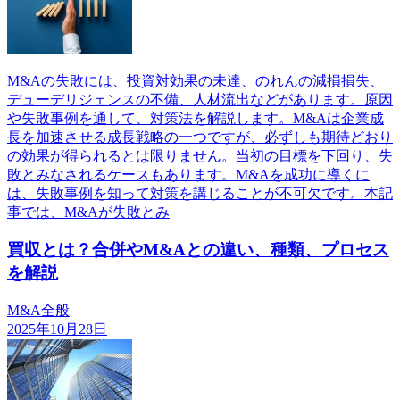
M&Aの失敗には、投資対効果の未達、のれんの減損損失、
デューデリジェンスの不備、人材流出などがあります。原因
や失敗事例を通して、対策法を解説します。M&Aは企業成
長を加速させる成長戦略の一つですが、必ずしも期待どおり
の効果が得られるとは限りません。当初の目標を下回り、失
敗とみなされるケースもあります。M&Aを成功に導くに
は、失敗事例を知って対策を講じることが不可欠です。本記
事では、M&Aが失敗とみ
買収とは？合併やM&Aとの違い、種類、プロセス
を解説
M&A全般
2025年10月28日