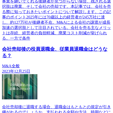
事業を継いでくれる後継者が見つからない場合、残される選
択肢は廃業、そして会社の売却です。本記事では、会社を売
る際に知っておきたいポイントについて解説します。この記
事のポイント2025年には70歳以上の経営者が245万社に達
し、約127万社が後継者不在。M&Aによる会社の譲渡が成長
加速の選択肢として注目されている。会社を売る主なメリッ
トは存続、経営者の負担軽減、廃業コスト削減が挙げられ
る。一方で条件
会社売却後の役員退職金、従業員退職金はどうな
る？
M&A全般
2023年12月25日
会社売却後に退職する場合、退職金はもともとの規定が引き
継がれるのでしょうか。支払われる金額や方法、時期などに