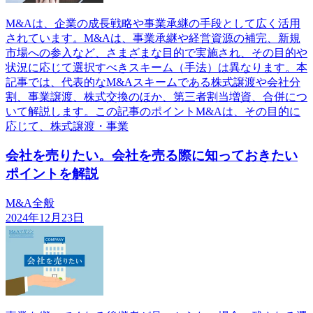
M&Aは、企業の成長戦略や事業承継の手段として広く活用
されています。M&Aは、事業承継や経営資源の補完、新規
市場への参入など、さまざまな目的で実施され、その目的や
状況に応じて選択すべきスキーム（手法）は異なります。本
記事では、代表的なM&Aスキームである株式譲渡や会社分
割、事業譲渡、株式交換のほか、第三者割当増資、合併につ
いて解説します。この記事のポイントM&Aは、その目的に
応じて、株式譲渡・事業
会社を売りたい。会社を売る際に知っておきたい
ポイントを解説
M&A全般
2024年12月23日