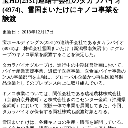
宝HD(2531)連結子会社のタカラバイオ
(4974)、雪国まいたけにキノコ事業を
譲渡
更新日：
2018年12月17日
宝ホールディングス(2531)の連結子会社であるタカラバイオ
(4974)は、株式会社雪国まいたけ（新潟県南魚沼市）にグル
ープのキノコ事業を譲渡することを決定した。
タカラバイオグループは、進行中の中期経営計画において、
バイオ産業支援事業、遺伝子医療事業、医食品バイオ事業の
3つの事業部門を主軸に、グローバル企業かつ再生医療等製
品企業としてのプレゼンス向上に取り組んでいる。
キノコ事業については、関係会社である瑞穂農林株式会社
（京都府京丹波町）と株式会社きのこセンター金武（沖縄県
金武町）において、製販一体で事業を展開してきた。今回、
タカラバイオが保有する両社株式も譲渡対象となる。
雪国まいたけは、各種キノコの生産・販売を展開している。