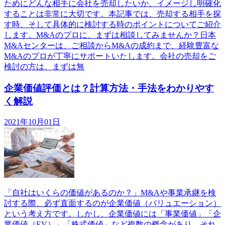
ためにどんな相手に会社を売却したいか、イメージし明確化
することは非常に大切です。本記事では、売却する相手を探
す時、そして具体的に検討する時のポイントについてご紹介
します。M&Aのプロに、まずは相談してみませんか？日本
M&Aセンターは、ご相談からM&Aの成約まで、経験豊富な
M&Aのプロが丁寧にサポートいたします。会社の売却をご
検討の方は、まずは無
企業価値評価とは？計算方法・手法をわかりやす
く解説
2021年10月01日
「自社はいくらの価値があるのか？」M&Aや事業承継を検
討する際、必ず直面するのが企業価値（バリュエーション）
という考え方です。しかし、企業価値には「事業価値」「企
業価値（EV）」「株式価値」など複数の概念があり、それ