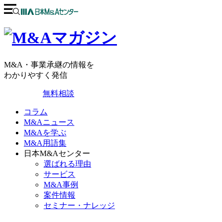
M&A・事業承継の情報を
わかりやすく発信
無料相談
コラム
M&Aニュース
M&Aを学ぶ
M&A用語集
日本M&Aセンター
選ばれる理由
サービス
M&A事例
案件情報
セミナー・ナレッジ