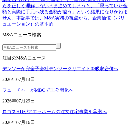
らを正しく理解しないまま進めてしまうと、「思っていた金
額と実際に手元へ残る金額が違う」という結果になりかねま
せん。本記事では、M&A実務の視点から、企業価値（バリ
ュエーション）の基本的
M&Aニュース検索
注目のM&Aニュース
デンソーが完全子会社デンソークリエイトを吸収合併へ
2026年07月13日
フューチャーがMBOで非公開化へ
2026年07月29日
ロゴスHDがアエラホームの注文住宅事業を承継へ
2026年07月16日