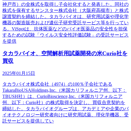
神戸市）の全株式を取得し子会社化すると発表した。同社の
株式を保有するサンスター株式会社（大阪府高槻市）と株式
譲渡契約を締結した。タカラバイオは、研究用試薬や理化学
機器の製造販売および遺伝子研究受託サービス等を行ってい
る。ViSpotは、抗体医薬などのバイオ医薬品の安全性を担保
するための試験「ウイルス安全性評価試験」の受託サービス
を提供
タカラバイオ、空間解析用試薬開発の米Curio社を
買収
2025年01月15日
タカラバイオ株式会社（4974）の100％子会社である
TakaraBioUSAHoldings,Inc.（米国カリフォルニア州、以下：
TBUSH社）は、CurioBioscience,Inc.（米国カリフォルニア
州、以下：Curio社）の株式取得を決定し、買収合意契約を
締結した。タカラバイオグループは、アカデミアや企業のバ
イオテクノロジー研究者向けに研究用試薬、理化学機器、受
託サービスを提供してい