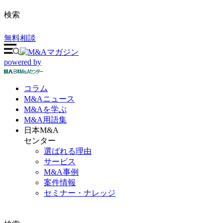
検索
無料相談
powered by
コラム
M&A
ニュース
M&Aを
学ぶ
M&A
用語集
日本M&A
センター
選ばれる理由
サービス
M&A事例
案件情報
セミナー・ナレッジ