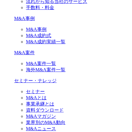
流れから知る当社のサービス
手数料・料金
M&A事例
M&A事例
M&A成約式
M&A成約実績一覧
M&A案件
M&A案件一覧
海外M&A案件一覧
セミナー・ナレッジ
セミナー
M&Aとは
事業承継とは
資料ダウンロード
M&Aマガジン
業界別のM&A動向
M&Aニュース