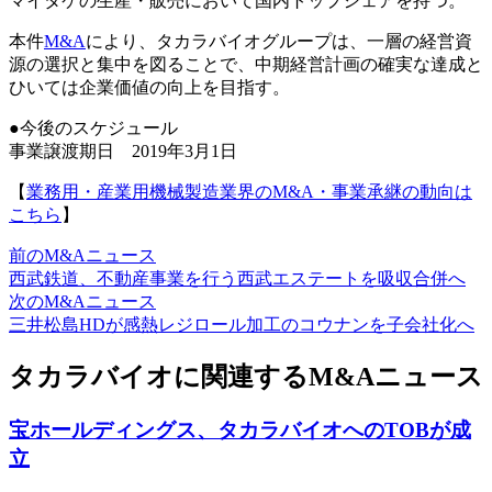
マイタケの生産・販売において国内トップシェアを持つ。
本件
M&A
により、タカラバイオグループは、一層の経営資
源の選択と集中を図ることで、中期経営計画の確実な達成と
ひいては企業価値の向上を目指す。
●今後のスケジュール
事業譲渡期日 2019年3月1日
【
業務用・産業用機械製造業界のM&A・事業承継の動向は
こちら
】
前のM&Aニュース
西武鉄道、不動産事業を行う西武エステートを吸収合併へ
次のM&Aニュース
三井松島HDが感熱レジロール加工のコウナンを子会社化へ
タカラバイオに関連するM&Aニュース
宝ホールディングス、タカラバイオへのTOBが成
立