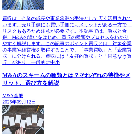
買収は、企業の成長や事業承継の手法として広く活用されて
います。売り手側にも買い手側にもメリットがある一方で、
リスクもあるため注意が必要です。本記事では、買収と合
併、M&Aの違いをはじめ、買収の種類やプロセスをわかり
やすく解説します。この記事のポイント買収とは、対象企業
の事業や経営権を取得することで、「事業買収」と「企業買
収」に分けられる。買収には「友好的買収」と「同意なき買
収」があり、一般的に中小
M&Aのスキームの種類とは？それぞれの特徴やメ
リット、選び方を解説
M&A全般
2025年09月12日