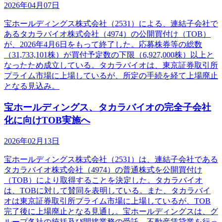
2026年04月07日
宝ホールディングス株式会社（2531）による、連結子会社で
あるタカラバイオ株式会社（4974）の公開買付け（TOB）
が、2026年4月6日をもって終了した。応募株券等の総数
（31,733,101株）が買付予定数の下限（6,927,000株）以上と
なったため成立している。タカラバイオは、東京証券取引所
プライム市場に上場しているが、所定の手続を経て上場廃止
となる見込み。
宝ホールディングス、タカラバイオの完全子会社
化に向けTOB実施へ
2026年02月13日
宝ホールディングス株式会社（2531）は、連結子会社である
タカラバイオ株式会社（4974）の普通株式を公開買付け
（TOB）により取得することを決定した。タカラバイオ
は、TOBに対して賛同を表明している。また、タカラバイ
オは東京証券取引所プライム市場に上場しているが、TOB
完了後に上場廃止となる見通し。宝ホールディングスは、グ
ループ各社の統括及び間接業務の受託、不動産賃貸業を行っ