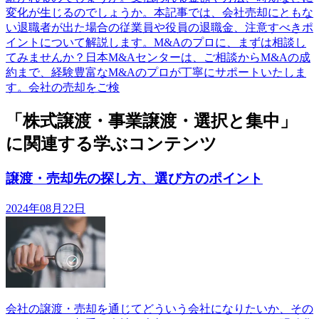
変化が生じるのでしょうか。本記事では、会社売却にともな
い退職者が出た場合の従業員や役員の退職金、注意すべきポ
イントについて解説します。M&Aのプロに、まずは相談し
てみませんか？日本M&Aセンターは、ご相談からM&Aの成
約まで、経験豊富なM&Aのプロが丁寧にサポートいたしま
す。会社の売却をご検
「株式譲渡・事業譲渡・選択と集中」
に関連する学ぶコンテンツ
譲渡・売却先の探し方、選び方のポイント
2024年08月22日
会社の譲渡・売却を通じてどういう会社になりたいか、その