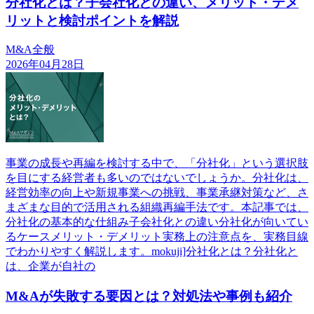
分社化とは？子会社化との違い、メリット・デメ
リットと検討ポイントを解説
M&A全般
2026年04月28日
事業の成長や再編を検討する中で、「分社化」という選択肢
を目にする経営者も多いのではないでしょうか。分社化は、
経営効率の向上や新規事業への挑戦、事業承継対策など、さ
まざまな目的で活用される組織再編手法です。本記事では、
分社化の基本的な仕組み子会社化との違い分社化が向いてい
るケースメリット・デメリット実務上の注意点を、実務目線
でわかりやすく解説します。mokuji]分社化とは？分社化と
は、企業が自社の
M&Aが失敗する要因とは？対処法や事例も紹介