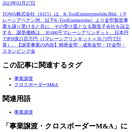
2023年02月27日
TOWA株式会社（6315）は、K-ToolEngineeringSdn.Bhd.（マ
レーシアペナン州、以下K-ToolEngineering）より金型製造事
業を譲り受けると共に、その受け皿となる製造子会社を設立
する。譲受価格は、30,000千マレーシアリンギット、日本円
で約9億21百万円（1マレーシアリンギット＝30.71円で計
算）。【譲受事業の内容】精密金型・成形金型・TF金型・
スタンピング金
この記事に関連するタグ
事業譲渡
クロスボーダーM&A
関連用語
事業譲渡
「事業譲渡・クロスボーダーM&A」に