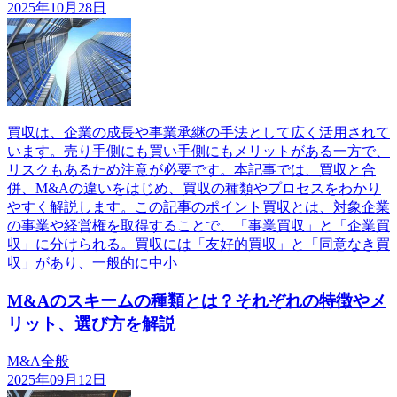
2025年10月28日
買収は、企業の成長や事業承継の手法として広く活用されて
います。売り手側にも買い手側にもメリットがある一方で、
リスクもあるため注意が必要です。本記事では、買収と合
併、M&Aの違いをはじめ、買収の種類やプロセスをわかり
やすく解説します。この記事のポイント買収とは、対象企業
の事業や経営権を取得することで、「事業買収」と「企業買
収」に分けられる。買収には「友好的買収」と「同意なき買
収」があり、一般的に中小
M&Aのスキームの種類とは？それぞれの特徴やメ
リット、選び方を解説
M&A全般
2025年09月12日