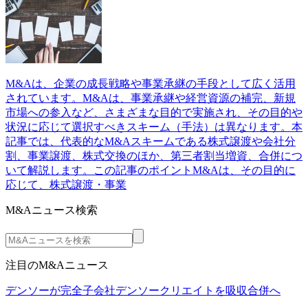
M&Aは、企業の成長戦略や事業承継の手段として広く活用
されています。M&Aは、事業承継や経営資源の補完、新規
市場への参入など、さまざまな目的で実施され、その目的や
状況に応じて選択すべきスキーム（手法）は異なります。本
記事では、代表的なM&Aスキームである株式譲渡や会社分
割、事業譲渡、株式交換のほか、第三者割当増資、合併につ
いて解説します。この記事のポイントM&Aは、その目的に
応じて、株式譲渡・事業
M&Aニュース検索
注目のM&Aニュース
デンソーが完全子会社デンソークリエイトを吸収合併へ