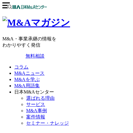
M&A・事業承継の情報を
わかりやすく発信
無料相談
コラム
M&Aニュース
M&Aを学ぶ
M&A用語集
日本M&Aセンター
選ばれる理由
サービス
M&A事例
案件情報
セミナー・ナレッジ