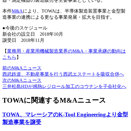
器・測定機器の製造販売を主要事業としている。
本件
M&A
により、TOWAは、半導体製造装置事業と金型製
造事業の連携による更なる事業発展・拡大を目指す。
●今後のスケジュール
新会社の設立日 2018年10月
譲受日 2018年11月
【
業務用・産業用機械製造業界のM&A・事業承継の動向は
こちら
】
前のM&Aニュース
西武鉄道、不動産事業を行う西武エステートを吸収合併へ
次のM&Aニュース
三井松島HDが感熱レジロール加工のコウナンを子会社化へ
TOWAに関連するM&Aニュース
TOWA、マレーシアのK-Tool Engineeringより金型
製造事業を譲受