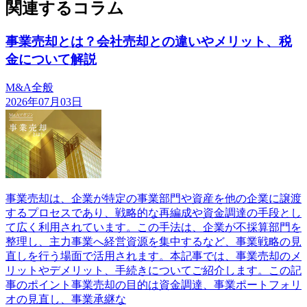
関連するコラム
事業売却とは？会社売却との違いやメリット、税
金について解説
M&A全般
2026年07月03日
事業売却は、企業が特定の事業部門や資産を他の企業に譲渡
するプロセスであり、戦略的な再編成や資金調達の手段とし
て広く利用されています。この手法は、企業が不採算部門を
整理し、主力事業へ経営資源を集中するなど、事業戦略の見
直しを行う場面で活用されます。本記事では、事業売却のメ
リットやデメリット、手続きについてご紹介します。この記
事のポイント事業売却の目的は資金調達、事業ポートフォリ
オの見直し、事業承継な