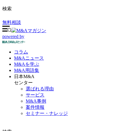
検索
無料相談
powered by
コラム
M&A
ニュース
M&Aを
学ぶ
M&A
用語集
日本M&A
センター
選ばれる理由
サービス
M&A事例
案件情報
セミナー・ナレッジ