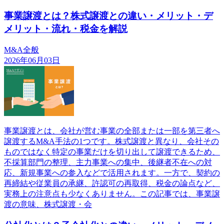
事業譲渡とは？株式譲渡との違い・メリット・デ
メリット・流れ・税金を解説
M&A全般
2026年06月03日
事業譲渡とは、会社が営む事業の全部または一部を第三者へ
譲渡するM&A手法の1つです。株式譲渡と異なり、会社その
ものではなく特定の事業だけを切り出して譲渡できるため、
不採算部門の整理、主力事業への集中、後継者不在への対
応、新規事業への参入などで活用されます。一方で、契約の
再締結や従業員の承継、許認可の再取得、税金の論点など、
実務上の注意点も少なくありません。この記事では、事業譲
渡の意味、株式譲渡・会