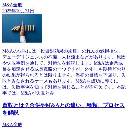
M&A全般
2025年10月31日
M&Aの失敗には、投資対効果の未達、のれんの減損損失、
デューデリジェンスの不備、人材流出などがあります。原因
や失敗事例を通して、対策法を解説します。M&Aは企業成
長を加速させる成長戦略の一つですが、必ずしも期待どおり
の効果が得られるとは限りません。当初の目標を下回り、失
敗とみなされるケースもあります。M&Aを成功に導くに
は、失敗事例を知って対策を講じることが不可欠です。本記
事では、M&Aが失敗とみ
買収とは？合併やM&Aとの違い、種類、プロセス
を解説
M&A全般