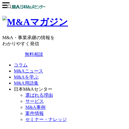
M&A・事業承継の情報を
わかりやすく発信
無料相談
コラム
M&Aニュース
M&Aを学ぶ
M&A用語集
日本M&Aセンター
選ばれる理由
サービス
M&A事例
案件情報
セミナー・ナレッジ