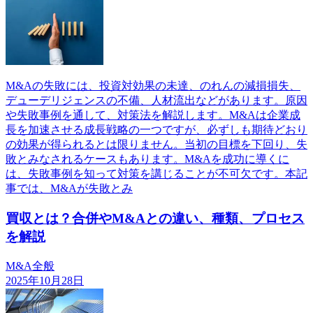
M&Aの失敗には、投資対効果の未達、のれんの減損損失、
デューデリジェンスの不備、人材流出などがあります。原因
や失敗事例を通して、対策法を解説します。M&Aは企業成
長を加速させる成長戦略の一つですが、必ずしも期待どおり
の効果が得られるとは限りません。当初の目標を下回り、失
敗とみなされるケースもあります。M&Aを成功に導くに
は、失敗事例を知って対策を講じることが不可欠です。本記
事では、M&Aが失敗とみ
買収とは？合併やM&Aとの違い、種類、プロセス
を解説
M&A全般
2025年10月28日