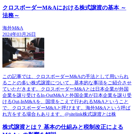
クロスボーダーM&Aにおける株式譲渡の基本 ～
法務～
海外M&A
2024年03月26日
この記事では、クロスボーダーM&Aの手法として用いられ
ることの多い株式譲渡について、基本的な事項をご紹介させ
ていただきます。クロスボーダーM&Aとは日本企業が外国
企業を譲り受けるIn-OutM&Aと外国企業が日本企業を譲り受
けるOut-InM&Aを、国境をこえて行われるM&Aということ
で、クロスボーダーM&Aと呼びます。海外M&Aという呼ば
れ方をする場合もあります。@sitelink株式譲渡とは株
株式譲渡とは？ 基本の仕組みと税制改正による