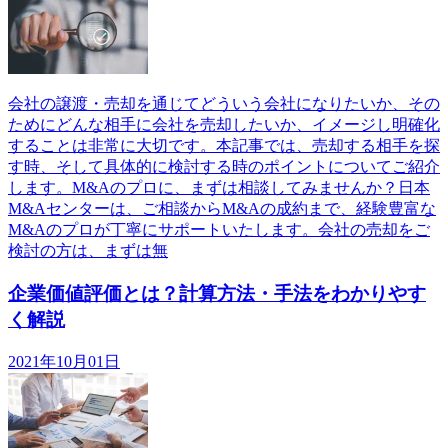
会社の譲渡・売却を通じてどういう会社になりたいか、その
ためにどんな相手に会社を売却したいか、イメージし明確化
することは非常に大切です。本記事では、売却する相手を探
す時、そして具体的に検討する時のポイントについてご紹介
します。M&Aのプロに、まずは相談してみませんか？日本
M&Aセンターは、ご相談からM&Aの成約まで、経験豊富な
M&Aのプロが丁寧にサポートいたします。会社の売却をご
検討の方は、まずは無
企業価値評価とは？計算方法・手法をわかりやす
く解説
2021年10月01日