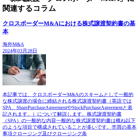
関連するコラム
クロスボーダーM&Aにおける株式譲渡契約書の基
本
海外M&A
2024年03月28日
本記事では、クロスボーダーM&Aのスキームとして一般的
な株式譲渡の場合に締結される株式譲渡契約書（英語では
SPA、SharePurchaseAgreementやStockPurchaseAgreementと表
記されます。）について解説します。株式譲渡契約書
（SPA）の一般的な内容一般的な株式譲渡契約書は概ね以下
のような項目で構成されていることが多いです。売買の基本
事項クロージング及びクロージング条