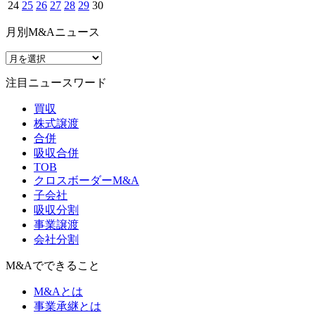
24
25
26
27
28
29
30
月別M&Aニュース
注目ニュースワード
買収
株式譲渡
合併
吸収合併
TOB
クロスボーダーM&A
子会社
吸収分割
事業譲渡
会社分割
M&Aでできること
M&Aとは
事業承継とは