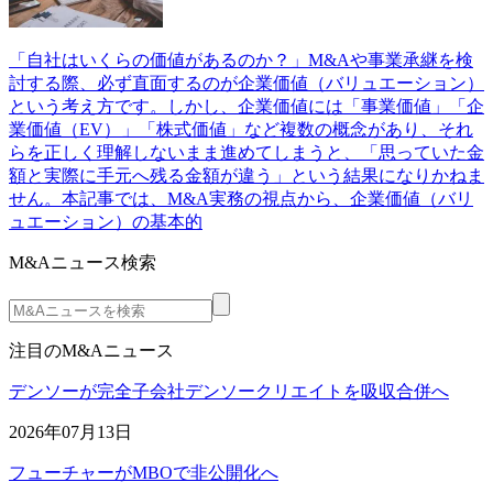
「自社はいくらの価値があるのか？」M&Aや事業承継を検
討する際、必ず直面するのが企業価値（バリュエーション）
という考え方です。しかし、企業価値には「事業価値」「企
業価値（EV）」「株式価値」など複数の概念があり、それ
らを正しく理解しないまま進めてしまうと、「思っていた金
額と実際に手元へ残る金額が違う」という結果になりかねま
せん。本記事では、M&A実務の視点から、企業価値（バリ
ュエーション）の基本的
M&Aニュース検索
注目のM&Aニュース
デンソーが完全子会社デンソークリエイトを吸収合併へ
2026年07月13日
フューチャーがMBOで非公開化へ