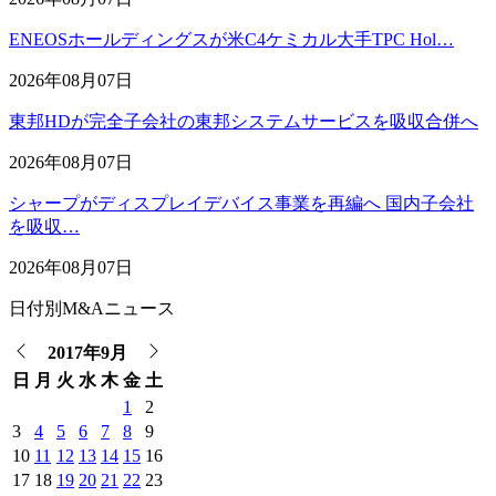
ENEOSホールディングスが米C4ケミカル大手TPC Hol…
2026年08月07日
東邦HDが完全子会社の東邦システムサービスを吸収合併へ
2026年08月07日
シャープがディスプレイデバイス事業を再編へ 国内子会社
を吸収…
2026年08月07日
日付別M&Aニュース
2017年9月
日
月
火
水
木
金
土
1
2
3
4
5
6
7
8
9
10
11
12
13
14
15
16
17
18
19
20
21
22
23