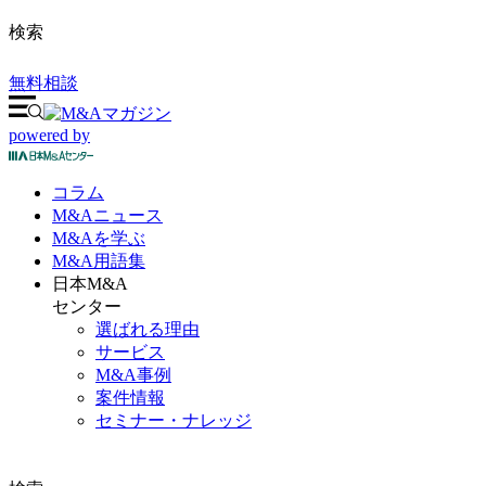
検索
無料相談
powered by
コラム
M&A
ニュース
M&Aを
学ぶ
M&A
用語集
日本M&A
センター
選ばれる理由
サービス
M&A事例
案件情報
セミナー・ナレッジ