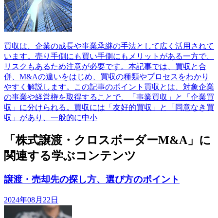
買収は、企業の成長や事業承継の手法として広く活用されて
います。売り手側にも買い手側にもメリットがある一方で、
リスクもあるため注意が必要です。本記事では、買収と合
併、M&Aの違いをはじめ、買収の種類やプロセスをわかり
やすく解説します。この記事のポイント買収とは、対象企業
の事業や経営権を取得することで、「事業買収」と「企業買
収」に分けられる。買収には「友好的買収」と「同意なき買
収」があり、一般的に中小
「株式譲渡・クロスボーダーM&A」に
関連する学ぶコンテンツ
譲渡・売却先の探し方、選び方のポイント
2024年08月22日