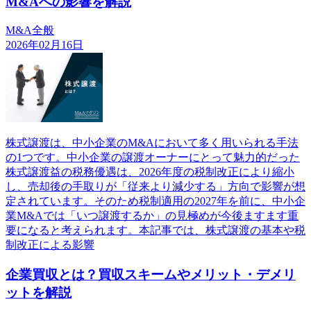
M&Aへの影響を解説
M&A全般
2026年02月16日
株式譲渡は、中小企業のM&Aにおいて多く用いられる手法
の1つです。中小企業の譲渡オーナーにとって魅力的だった
株式譲渡益の税務優遇は、2026年度の税制改正により縮小
し、売却後の手取りが「従来より減少する」方向で影響が想
定されています。そのため税制適用の2027年を前に、中小企
業M&Aでは「いつ譲渡するか」の見極めが今後ますます重
要になると考えられます。本記事では、株式譲渡の基本や税
制改正による影響
企業買収とは？買収スキームやメリット・デメリ
ットを解説