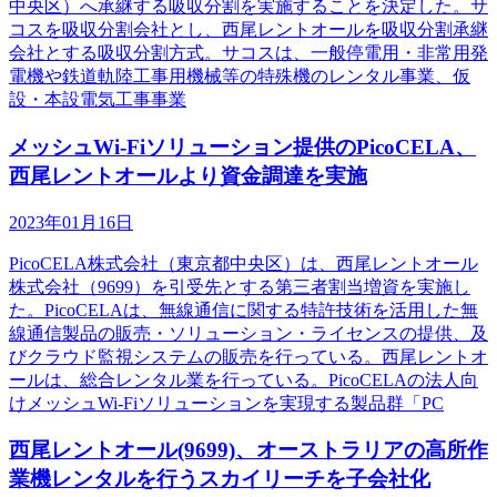
中央区）へ承継する吸収分割を実施することを決定した。サ
コスを吸収分割会社とし、西尾レントオールを吸収分割承継
会社とする吸収分割方式。サコスは、一般停電用・非常用発
電機や鉄道軌陸工事用機械等の特殊機のレンタル事業、仮
設・本設電気工事事業
メッシュWi-Fiソリューション提供のPicoCELA、
西尾レントオールより資金調達を実施
2023年01月16日
PicoCELA株式会社（東京都中央区）は、西尾レントオール
株式会社（9699）を引受先とする第三者割当増資を実施し
た。PicoCELAは、無線通信に関する特許技術を活用した無
線通信製品の販売・ソリューション・ライセンスの提供、及
びクラウド監視システムの販売を行っている。西尾レントオ
ールは、総合レンタル業を行っている。PicoCELAの法人向
けメッシュWi-Fiソリューションを実現する製品群「PC
西尾レントオール(9699)、オーストラリアの高所作
業機レンタルを行うスカイリーチを子会社化