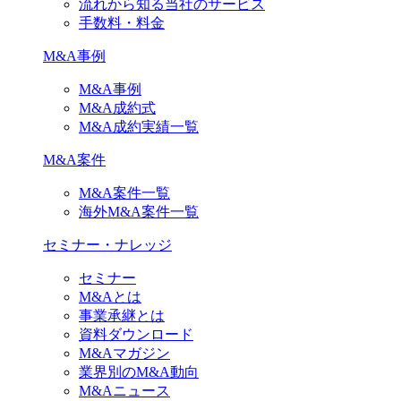
流れから知る当社のサービス
手数料・料金
M&A事例
M&A事例
M&A成約式
M&A成約実績一覧
M&A案件
M&A案件一覧
海外M&A案件一覧
セミナー・ナレッジ
セミナー
M&Aとは
事業承継とは
資料ダウンロード
M&Aマガジン
業界別のM&A動向
M&Aニュース