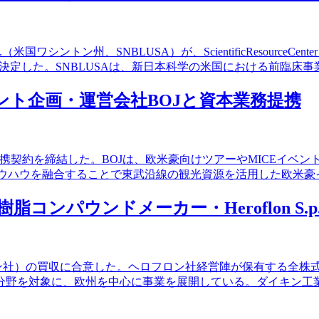
.（米国ワシントン州、SNBLUSA）が、ScientificResour
譲渡することを決定した。SNBLUSAは、新日本科学の米国における前
ベント企画・運営会社BOJと資本業務提携
業務提携契約を締結した。BOJは、欧米豪向けツアーやMICEイ
ノウハウを融合することで東武沿線の観光資源を活用した欧米
コンパウンドメーカー・Heroflon S.p
A.（ヘロフロン社）の買収に合意した。ヘロフロン社経営陣が保有す
分野を対象に、欧州を中心に事業を展開している。ダイキン工