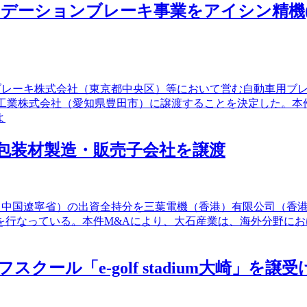
ウンデーションブレーキ事業をアイシン精機(
清紡ブレーキ株式会社（東京都中央区）等において営む自動車用
レーキ工業株式会社（愛知県豊田市）に譲渡することを決定した。
よ
ド包装材製造・販売子会社を譲渡
司（中国遼寧省）の出資全持分を三葉電機（香港）有限公司（香
を行なっている。本件M&Aにより、大石産業は、海外分野にお
クール「e-golf stadium大崎」を譲受