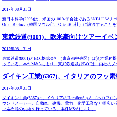
2017年08月31日
新日本科学(2395)は、米国の100％子会社であるSNBLUSA,Ltd
OrientBioInc.（韓国ソウル市、OrientBio社）に
東武鉄道(9001)、欧米豪向けツアーイ
2017年08月31日
東武鉄道(9001)とBOJ株式会社（東京都中央区）は資本
っている。本件M&Aにより、東武鉄道及びBOJは、両社の
ダイキン工業(6367)、イタリアのフッ素樹脂
2017年08月31日
ダイキン工業(6367)は、イタリアのHeroflonS.p.
ウンドメーカー。自動車、建機、電力、化学工業など幅広い
ッ素樹脂の供給を行っている。本件M&Aにより、