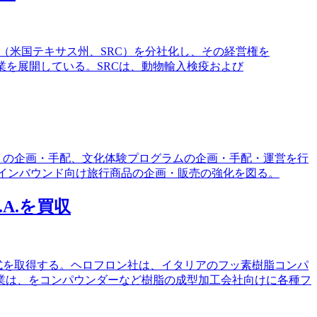
ceCenter（米国テキサス州、SRC）を分社化し、その経営権を
臨床事業を展開している。SRCは、動物輸入検疫および
ベントの企画・手配、文化体験プログラムの企画・手配・運営を行
豪インバウンド向け旅行商品の企画・販売の強化を図る。
.A.を買収
る全株式を取得する。ヘロフロン社は、イタリアのフッ素樹脂コンパ
業は、をコンパウンダーなど樹脂の成型加工会社向けに各種フ