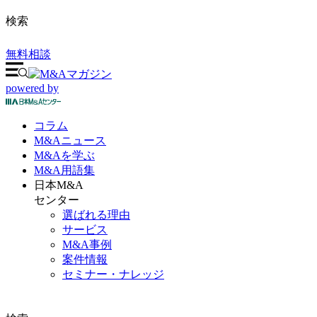
検索
無料相談
powered by
コラム
M&A
ニュース
M&Aを
学ぶ
M&A
用語集
日本M&A
センター
選ばれる理由
サービス
M&A事例
案件情報
セミナー・ナレッジ