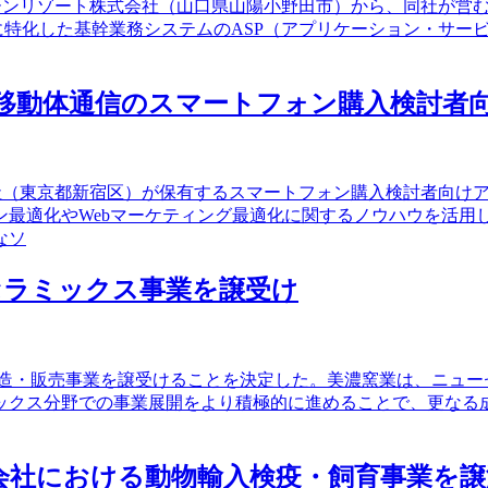
グリーンリゾート株式会社（山口県山陽小野田市）から、同社が
界に特化した基幹業務システムのASP（アプリケーション・サー
日本移動体通信のスマートフォン購入検討
式会社（東京都新宿区）が保有するスマートフォン購入検討者向け
ン最適化やWebマーケティング最適化に関するノウハウを活用
なソ
機能セラミックス事業を譲受け
ックスの製造・販売事業を譲受けることを決定した。美濃窯業は、ニ
クス分野での事業展開をより積極的に進めることで、更なる成
業子会社における動物輸入検疫・飼育事業を譲