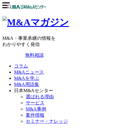
M&A・事業承継の情報を
わかりやすく発信
無料相談
コラム
M&Aニュース
M&Aを学ぶ
M&A用語集
日本M&Aセンター
選ばれる理由
サービス
M&A事例
案件情報
セミナー・ナレッジ