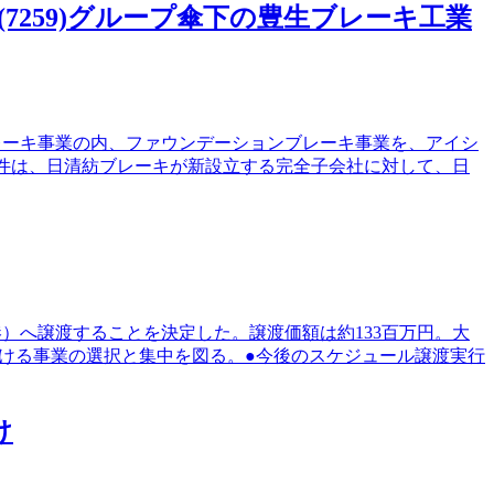
7259)グループ傘下の豊生ブレーキ工業
ブレーキ事業の内、ファウンデーションブレーキ事業を、アイシ
本件は、日清紡ブレーキが新設立する完全子会社に対して、日
港）へ譲渡することを決定した。譲渡価額は約133百万円。大
ける事業の選択と集中を図る。●今後のスケジュール譲渡実行
け