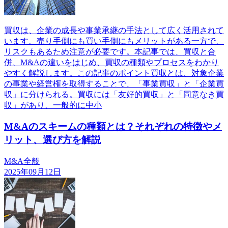
買収は、企業の成長や事業承継の手法として広く活用されて
います。売り手側にも買い手側にもメリットがある一方で、
リスクもあるため注意が必要です。本記事では、買収と合
併、M&Aの違いをはじめ、買収の種類やプロセスをわかり
やすく解説します。この記事のポイント買収とは、対象企業
の事業や経営権を取得することで、「事業買収」と「企業買
収」に分けられる。買収には「友好的買収」と「同意なき買
収」があり、一般的に中小
M&Aのスキームの種類とは？それぞれの特徴やメ
リット、選び方を解説
M&A全般
2025年09月12日