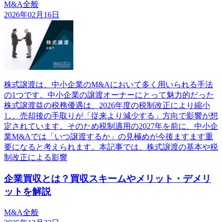
M&A全般
2026年02月16日
株式譲渡は、中小企業のM&Aにおいて多く用いられる手法
の1つです。中小企業の譲渡オーナーにとって魅力的だった
株式譲渡益の税務優遇は、2026年度の税制改正により縮小
し、売却後の手取りが「従来より減少する」方向で影響が想
定されています。そのため税制適用の2027年を前に、中小企
業M&Aでは「いつ譲渡するか」の見極めが今後ますます重
要になると考えられます。本記事では、株式譲渡の基本や税
制改正による影響
企業買収とは？買収スキームやメリット・デメリ
ットを解説
M&A全般