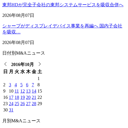
東邦HDが完全子会社の東邦システムサービスを吸収合併へ
2026年08月07日
シャープがディスプレイデバイス事業を再編へ 国内子会社
を吸収…
2026年08月07日
日付別M&Aニュース
2016年10月
日
月
火
水
木
金
土
1
2
3
4
5
6
7
8
9
10
11
12
13
14
15
16
17
18
19
20
21
22
23
24
25
26
27
28
29
30
31
月別M&Aニュース