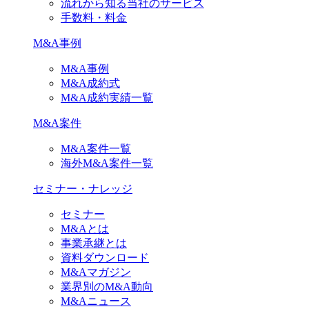
流れから知る当社のサービス
手数料・料金
M&A事例
M&A事例
M&A成約式
M&A成約実績一覧
M&A案件
M&A案件一覧
海外M&A案件一覧
セミナー・ナレッジ
セミナー
M&Aとは
事業承継とは
資料ダウンロード
M&Aマガジン
業界別のM&A動向
M&Aニュース