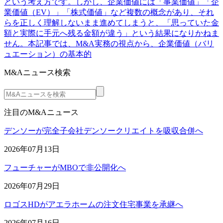
という考え方です。しかし、企業価値には「事業価値」「企
業価値（EV）」「株式価値」など複数の概念があり、それ
らを正しく理解しないまま進めてしまうと、「思っていた金
額と実際に手元へ残る金額が違う」という結果になりかねま
せん。本記事では、M&A実務の視点から、企業価値（バリ
ュエーション）の基本的
M&Aニュース検索
注目のM&Aニュース
デンソーが完全子会社デンソークリエイトを吸収合併へ
2026年07月13日
フューチャーがMBOで非公開化へ
2026年07月29日
ロゴスHDがアエラホームの注文住宅事業を承継へ
2026年07月16日