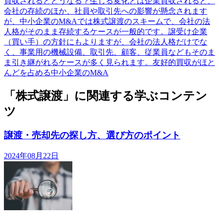
買収されるとどうなる？生じる変化とは企業買収されると、
会社の存続のほか、社員や取引先への影響が懸念されます
が、中小企業のM&Aでは株式譲渡のスキームで、会社の法
人格がそのまま存続するケースが一般的です。譲受け企業
（買い手）の方針にもよりますが、会社の法人格だけでな
く、事業用の機械設備、取引先、顧客、従業員などもそのま
ま引き継がれるケースが多く見られます。友好的買収がほと
んどを占める中小企業のM&A
「株式譲渡」に関連する学ぶコンテン
ツ
譲渡・売却先の探し方、選び方のポイント
2024年08月22日