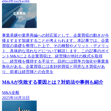
2025年12月23日
事業承継や業界再編への対応策として、企業買収の動きが今
後ますます加速することが考えられます。本記事では、企業
買収の基礎を整理した上で、その種類やメリット・デメリッ
ト、具体的な流れなどについて解説します。この記事のポイ
ントM&Aによる企業買収は、経営陣が他社の株式を取得
し、経営権を獲得する手法で、目的には競争力強化や事業多
角化がある。企業買収には友好的買収と同意なき買収があ
り、前者は経営陣との合意を
M&Aが失敗する要因とは？対処法や事例も紹介
M&A全般
2025年10月31日