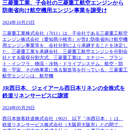
三菱重工業、子会社の三菱重工航空エンジンから
防衛省向け航空機用エンジン事業を譲受け
2024年10月23日
三菱重工業株式会社（7011）は、子会社である三菱重工航空
エンジン株式会社（愛知県小牧市）が営む防衛省向け航空機
用エンジン事業等を、会社分割により承継することを決定し
た。三菱重工業を承継会社、三菱重工航空エンジンを分割会
社とする吸収分割方式。三菱重工業は、エナジー、プラン
ト・インフラ、物流・冷熱・ドライブシステム、航空・防
衛・宇宙、その他事業に係る製造等を行っている。三菱重工
航空エンジンは、航空機
JR西日本、ジェイアール西日本リネンの全株式を
鉄道リネンサービスに譲渡
2024年05月29日
西日本旅客鉄道株式会社（9021、以下「JR西日本」）は、
鉄道リネンサービス株式会社（大阪府大阪市）との間で、