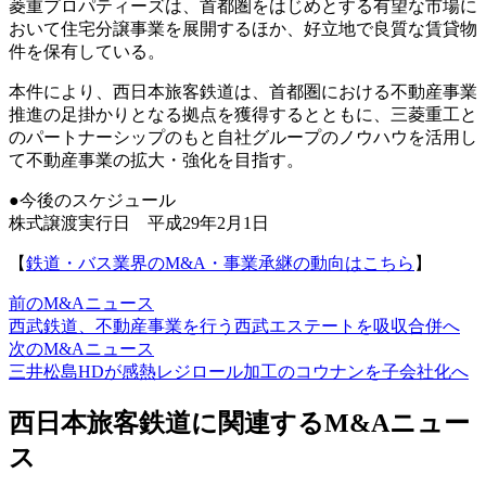
菱重プロパティーズは、首都圏をはじめとする有望な市場に
おいて住宅分譲事業を展開するほか、好立地で良質な賃貸物
件を保有している。
本件により、西日本旅客鉄道は、首都圏における不動産事業
推進の足掛かりとなる拠点を獲得するとともに、三菱重工と
のパートナーシップのもと自社グループのノウハウを活用し
て不動産事業の拡大・強化を目指す。
●今後のスケジュール
株式譲渡実行日 平成29年2月1日
【
鉄道・バス業界のM&A・事業承継の動向はこちら
】
前のM&Aニュース
西武鉄道、不動産事業を行う西武エステートを吸収合併へ
次のM&Aニュース
三井松島HDが感熱レジロール加工のコウナンを子会社化へ
西日本旅客鉄道に関連するM&Aニュー
ス