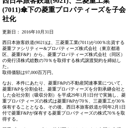
西日本旅客鉄道(9021)、三菱重工業
(7011)傘下の菱重プロパティーズを子会
社化
更新日：
2016年10月31日
西日本旅客鉄道(9021)は、三菱重工業(7011)が100％出資する
菱重ファシリティー&プロパティーズ株式会社（東京都港
区、菱重F&P）から、菱重プロパティーズ株式会社（同区）
の発行済株式総数の70％を取得する株式譲渡契約を締結し
た。
取得価額は97,000百万円。
なお、本件にあたり、菱重F&Pの不動産関連事業について、
菱重F&Pを分割会社、菱重プロパティーズを分割承継会社と
した会社分割（吸収分割）を平成29年1月1日付で実施し、菱
重プロパティーズの株式は菱重F&Pが70％、三菱重工が30％
保有することとなる。その後、西日本旅客鉄道が同年2月1日
付で菱重F&Pが保有する菱重プロパティーズの株式70％を取
得する。