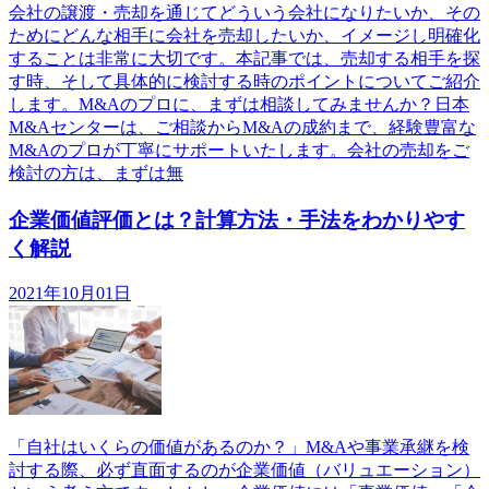
会社の譲渡・売却を通じてどういう会社になりたいか、その
ためにどんな相手に会社を売却したいか、イメージし明確化
することは非常に大切です。本記事では、売却する相手を探
す時、そして具体的に検討する時のポイントについてご紹介
します。M&Aのプロに、まずは相談してみませんか？日本
M&Aセンターは、ご相談からM&Aの成約まで、経験豊富な
M&Aのプロが丁寧にサポートいたします。会社の売却をご
検討の方は、まずは無
企業価値評価とは？計算方法・手法をわかりやす
く解説
2021年10月01日
「自社はいくらの価値があるのか？」M&Aや事業承継を検
討する際、必ず直面するのが企業価値（バリュエーション）