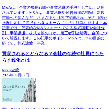
M&Aは、企業の成長戦略や事業承継の手段として広く活用
されています。M&Aは、事業承継や経営資源の補完、新規
市場への参入など、さまざまな目的で実施され、その目的や
状況に応じて選択すべきスキーム（手法）は異なります。本
記事では、代表的なM&Aスキームである株式譲渡や会社分
割、事業譲渡、株式交換のほか、第三者割当増資、合併につ
いて解説します。この記事のポイントM&Aは、その目的に
応じて、株式譲渡・事業
買収されるとどうなる？会社の存続や社員にもた
らす変化とは
M&A全般
2025年09月02日