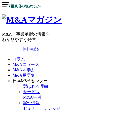
M&A・事業承継の情報を
わかりやすく発信
無料相談
コラム
M&Aニュース
M&Aを学ぶ
M&A用語集
日本M&Aセンター
選ばれる理由
サービス
M&A事例
案件情報
セミナー・ナレッジ