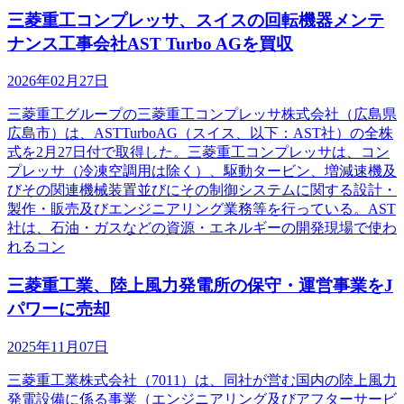
三菱重工コンプレッサ、スイスの回転機器メンテ
ナンス工事会社AST Turbo AGを買収
2026年02月27日
三菱重工グループの三菱重工コンプレッサ株式会社（広島県
広島市）は、ASTTurboAG（スイス、以下：AST社）の全株
式を2月27日付で取得した。三菱重工コンプレッサは、コン
プレッサ（冷凍空調用は除く）、駆動タービン、増減速機及
びその関連機械装置並びにその制御システムに関する設計・
製作・販売及びエンジニアリング業務等を行っている。AST
社は、石油・ガスなどの資源・エネルギーの開発現場で使わ
れるコン
三菱重工業、陸上風力発電所の保守・運営事業をJ
パワーに売却
2025年11月07日
三菱重工業株式会社（7011）は、同社が営む国内の陸上風力
発電設備に係る事業（エンジニアリング及びアフターサービ