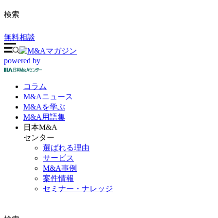
検索
無料相談
powered by
コラム
M&A
ニュース
M&Aを
学ぶ
M&A
用語集
日本M&A
センター
選ばれる理由
サービス
M&A事例
案件情報
セミナー・ナレッジ