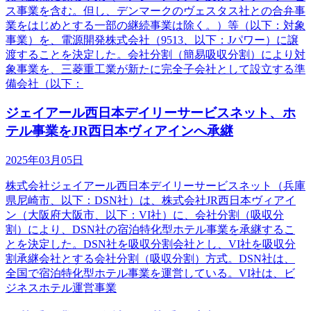
ス事業を含む。但し、デンマークのヴェスタス社との合弁事
業をはじめとする一部の継続事業は除く。）等（以下：対象
事業）を、電源開発株式会社（9513、以下：Jパワー）に譲
渡することを決定した。会社分割（簡易吸収分割）により対
象事業を、三菱重工業が新たに完全子会社として設立する準
備会社（以下：
ジェイアール西日本デイリーサービスネット、ホ
テル事業をJR西日本ヴィアインへ承継
2025年03月05日
株式会社ジェイアール西日本デイリーサービスネット（兵庫
県尼崎市、以下：DSN社）は、株式会社JR西日本ヴィアイ
ン（大阪府大阪市、以下：VI社）に、会社分割（吸収分
割）により、DSN社の宿泊特化型ホテル事業を承継するこ
とを決定した。DSN社を吸収分割会社とし、VI社を吸収分
割承継会社とする会社分割（吸収分割）方式。DSN社は、
全国で宿泊特化型ホテル事業を運営している。VI社は、ビ
ジネスホテル運営事業