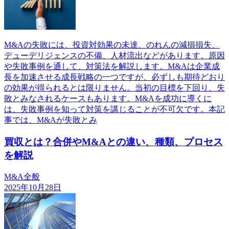
M&Aの失敗には、投資対効果の未達、のれんの減損損失、
デューデリジェンスの不備、人材流出などがあります。原因
や失敗事例を通して、対策法を解説します。M&Aは企業成
長を加速させる成長戦略の一つですが、必ずしも期待どおり
の効果が得られるとは限りません。当初の目標を下回り、失
敗とみなされるケースもあります。M&Aを成功に導くに
は、失敗事例を知って対策を講じることが不可欠です。本記
事では、M&Aが失敗とみ
買収とは？合併やM&Aとの違い、種類、プロセス
を解説
M&A全般
2025年10月28日