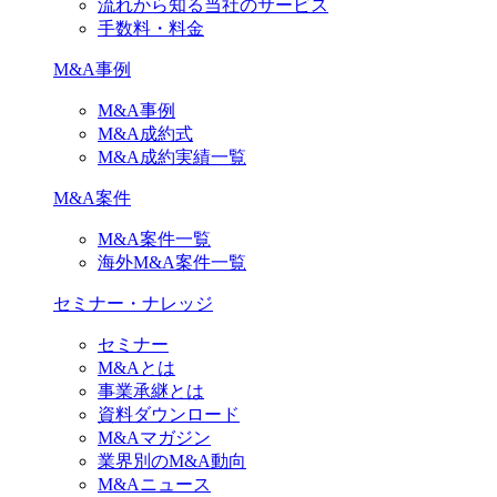
流れから知る当社のサービス
手数料・料金
M&A事例
M&A事例
M&A成約式
M&A成約実績一覧
M&A案件
M&A案件一覧
海外M&A案件一覧
セミナー・ナレッジ
セミナー
M&Aとは
事業承継とは
資料ダウンロード
M&Aマガジン
業界別のM&A動向
M&Aニュース