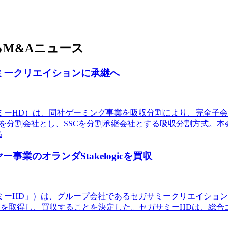
M&Aニュース
ミークリエイションに承継へ
サミーHD）は、同社ゲーミング事業を吸収分割により、完全子
Dを分割会社とし、SSCを分割承継会社とする吸収分割方式。
%
ー事業のオランダStakelogicを買収
サミーHD」）は、グループ会社であるセガサミークリエイション
c社」）の株式100％を取得し、買収することを決定した。セガサミーH