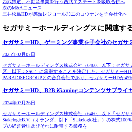
西武鉄道、不動産事業を行う西武エステートを吸収合併へ
次のM&Aニュース
三井松島HDが感熱レジロール加工のコウナンを子会社化へ
セガサミーホールディングスに関連する
セガサミーHD、ゲーミング事業を子会社のセガサ
2025年02月07日
セガサミーホールディングス株式会社（6460、以下：セガ
区、以下：SSC）に承継することを決定した。セガサミーH
PARADISEGROUPとの合弁会社であり、セガサミーHDが45
セガサミーHD、B2B iGamingコンテンツサプライヤ
2024年07月26日
セガサミーホールディングス株式会社（6460、以下「セガ
StakelogicB.V.（オランダ、以下「Stakelogi
プの経営管理及びそれに附帯する業務を