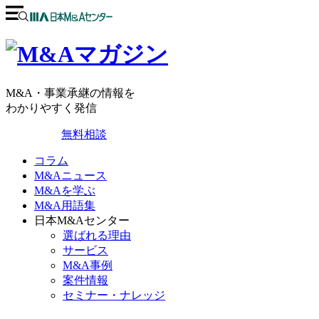
M&A・事業承継の情報を
わかりやすく発信
無料相談
コラム
M&Aニュース
M&Aを学ぶ
M&A用語集
日本M&Aセンター
選ばれる理由
サービス
M&A事例
案件情報
セミナー・ナレッジ