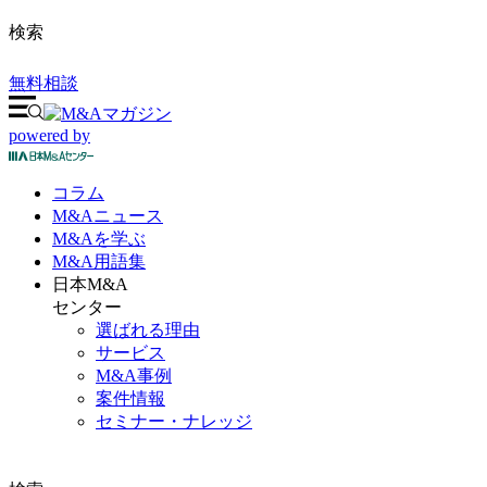
検索
無料相談
powered by
コラム
M&A
ニュース
M&Aを
学ぶ
M&A
用語集
日本M&A
センター
選ばれる理由
サービス
M&A事例
案件情報
セミナー・ナレッジ