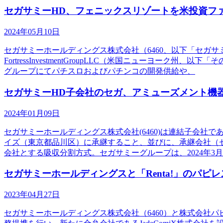
セガサミーHD、フェニックスリゾートを米投資ファンド
2024年05月10日
セガサミーホールディングス株式会社（6460、以下「セガ
FortressInvestmentGroupLLC（米国ニューヨ
グループにてパチスロおよびパチンコの開発供給や、
セガサミーHD子会社のセガ、アミューズメント機
2024年01月09日
セガサミーホールディングス株式会社(6460)は連結子会
イズ（東京都品川区）に承継すること、並びに、承継会社（
会社とする吸収分割方式。セガサミーグループは、2024年3
セガサミーホールディングスと「Renta!」のパ
2023年04月27日
セガサミーホールディングス株式会社（6460）と株式会社パ