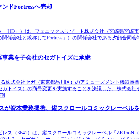
Fortressへ売却
サミーHD」）は、フェニックスリゾート株式会社（宮崎県宮崎
ーク州、以下「その関係会社と総称してFortress」）の関係会社であ
器事業を子会社のセガトイズに承継
社である株式会社セガ（東京都品川区）のアミューズメント機器
セガトイズ）の商号変更を実施することを決議した。株式会社
月期
ピレスが資本業務提携、縦スクロールコミックレーベル
ピレス（3641）は、縦スクロールコミックレーベル「ZETo