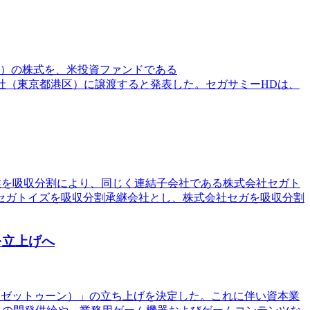
市）の株式を、米投資ファンドである
る夕顔合同会社（東京都港区）に譲渡すると発表した。セガサミーHDは、
事業を吸収分割により、同じく連結子会社である株式会社セガト
セガトイズを吸収分割承継会社とし、株式会社セガを吸収分割
を立上げへ
oN（ゼットゥーン）」の立ち上げを決定した。これに伴い資本業