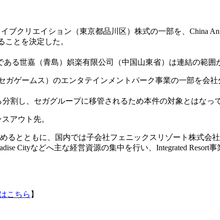
イション（東京都品川区）株式の一部を、China Animation Cha
dに譲渡することを決定した。
である世嘉（青島）娯楽有限公司（中国山東省）は連結の範囲
セガゲームス）のエンタテインメントパーク事業の一部を会社分
。
から分割し、セガグループに移管されるため本件の対象とはなっ
センスアウト先。
進めるとともに、国内では子会社フェニックスリゾート株式会
dise Cityなどへ主な経営資源の集中を行い、Integrated Res
はこちら
】