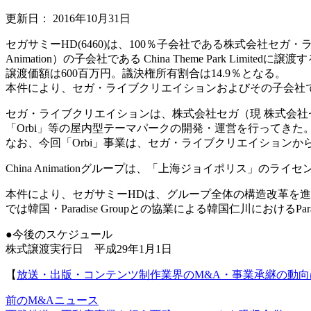
更新日：
2016年10月31日
セガサミーHD(6460)は、100％子会社である株式会社セガ・ライブクリエ
Animation）の子会社である China Theme Park Limite
譲渡価額は600百万円。議決権所有割合は14.9％となる。
本件により、セガ・ライブクリエイションおよびその子会社
セガ・ライブクリエイションは、株式会社セガ（現 株式会社
「Orbi」等の屋内型テーマパークの開発・運営を行ってきた
なお、今回「Orbi」事業は、セガ・ライブクリエイション
China Animationグループは、「上海ジョイポリス」のライ
本件により、セガサミーHDは、グループ全体の構造改革を
では韓国・Paradise Groupとの協業による韓国仁川におけるPara
●今後のスケジュール
株式譲渡実行日 平成29年1月1日
【
放送・出版・コンテンツ制作業界のM&A・事業承継の動向
前のM&Aニュース