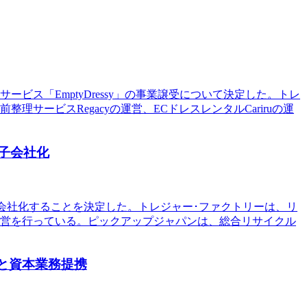
ビス「EmptyDressy」の事業譲受について決定した。トレ
ービスRegacyの運営、ECドレスレンタルCariruの運
子会社化
子会社化することを決定した。トレジャー･ファクトリーは、リ
の運営を行っている。ピックアップジャパンは、総合リサイクル
Nと資本業務提携