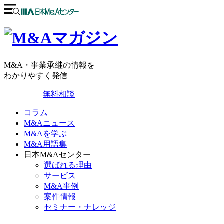
M&A・事業承継の情報を
わかりやすく発信
無料相談
コラム
M&Aニュース
M&Aを学ぶ
M&A用語集
日本M&Aセンター
選ばれる理由
サービス
M&A事例
案件情報
セミナー・ナレッジ