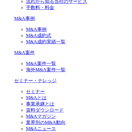
流れから知る当社のサービス
手数料・料金
M&A事例
M&A事例
M&A成約式
M&A成約実績一覧
M&A案件
M&A案件一覧
海外M&A案件一覧
セミナー・ナレッジ
セミナー
M&Aとは
事業承継とは
資料ダウンロード
M&Aマガジン
業界別のM&A動向
M&Aニュース