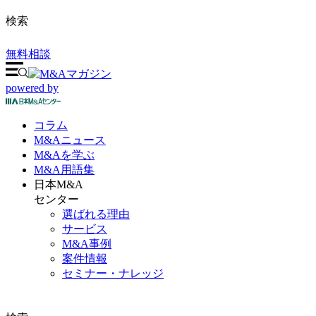
検索
無料相談
powered by
コラム
M&A
ニュース
M&Aを
学ぶ
M&A
用語集
日本M&A
センター
選ばれる理由
サービス
M&A事例
案件情報
セミナー・ナレッジ