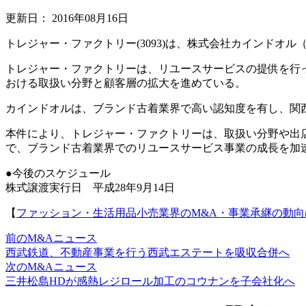
更新日：
2016年08月16日
トレジャー・ファクトリー(3093)は、株式会社カインドオ
トレジャー・ファクトリーは、リユースサービスの提供を行っ
おける取扱い分野と顧客層の拡大を進めている。
カインドオルは、ブランド古着業界で高い認知度を有し、関
本件により、トレジャー・ファクトリーは、取扱い分野や出
で、ブランド古着業界でのリユースサービス事業の成長を加
●今後のスケジュール
株式譲渡実行日 平成28年9月14日
【
ファッション・生活用品小売業界のM&A・事業承継の動向
前のM&Aニュース
西武鉄道、不動産事業を行う西武エステートを吸収合併へ
次のM&Aニュース
三井松島HDが感熱レジロール加工のコウナンを子会社化へ