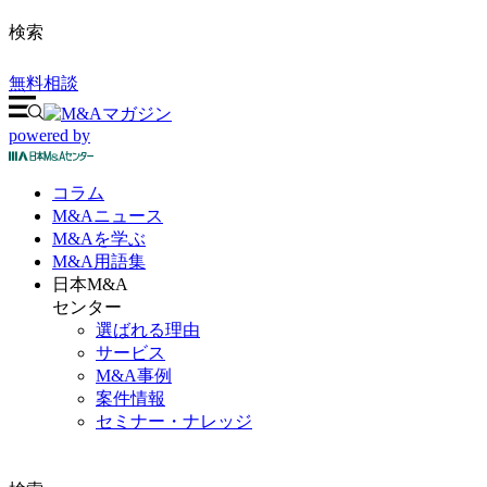
検索
無料相談
powered by
コラム
M&A
ニュース
M&Aを
学ぶ
M&A
用語集
日本M&A
センター
選ばれる理由
サービス
M&A事例
案件情報
セミナー・ナレッジ