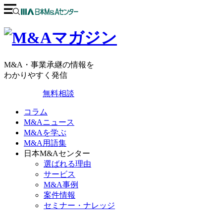
M&A・事業承継の情報を
わかりやすく発信
無料相談
コラム
M&Aニュース
M&Aを学ぶ
M&A用語集
日本M&Aセンター
選ばれる理由
サービス
M&A事例
案件情報
セミナー・ナレッジ