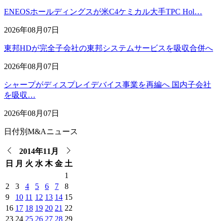
ENEOSホールディングスが米C4ケミカル大手TPC Hol…
2026年08月07日
東邦HDが完全子会社の東邦システムサービスを吸収合併へ
2026年08月07日
シャープがディスプレイデバイス事業を再編へ 国内子会社
を吸収…
2026年08月07日
日付別M&Aニュース
2014年11月
日
月
火
水
木
金
土
1
2
3
4
5
6
7
8
9
10
11
12
13
14
15
16
17
18
19
20
21
22
23
24
25
26
27
28
29