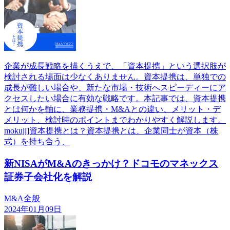
企業が成長戦略を描くうえで、「資本提携」という選択肢が
検討される場面は少なくありません。資本提携は、単独での
成長が難しい場合や、新たな市場・技術へスピーディーにア
クセスしたい場合に有効な戦略です。本記事では、資本提携
とは何かを軸に、業務提携・M&Aとの違い、メリット・デ
メリット、検討時のポイントまでわかりやすく解説します。
mokuji]資本提携とは？資本提携とは、企業同士が資本（株
式）を持ち合う、
新NISAがM&Aのきっかけ？ドコモのマネックス
証券子会社化を解説
M&A全般
2024年01月09日