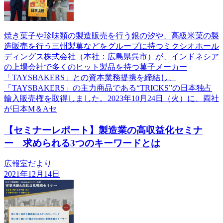
焼き菓子や珍味類の製造販売を行う銀の汐や、高級米菓の製
造販売を行う三州製菓などをグループに持つミクシオホール
ディングス株式会社（本社：広島県呉市）が、インドネシア
の上場会社で多くのヒット製品を持つ菓子メーカー
「TAYSBAKERS」との資本業務提携を締結し、
「TAYSBAKERS」の主力商品である“TRICKS”の日本独占
輸入販売権を取得しました。2023年10月24日（火）に、両社
が日本M＆Aセ
【セミナーレポート】製造業の高収益化セミナ
ー 求められる3つのキーワードとは
広報室だより
2021年12月14日