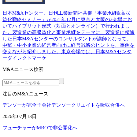
日本M&Aセンター、日刊工業新聞社共催「事業承継&高収
益化戦略セミナー」が2021年12月に東京と大阪の2会場にお
いてハイブリット形式（対面とオンライン）で行われまし
た。製造業の高収益化と事業承継をテーマに、製造業に精通
した日本M&Aセンターのコンサルタントが講師となって、
中堅・中小企業の経営者向けに経営戦略のヒントを、事例を
交えながら紹介しました。東京会場では、日本M&Aセンタ
ーダイレクトマーケ
M&Aニュース検索
注目のM&Aニュース
デンソーが完全子会社デンソークリエイトを吸収合併へ
2026年07月13日
フューチャーがMBOで非公開化へ