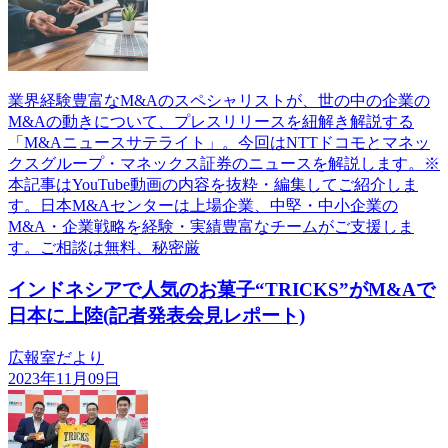
業界経験豊富なM&Aのスペシャリストが、世の中の企業の
M&Aの動きについて、プレスリリースを紐解き解説する
「M&Aニュースサテライト」。今回はNTTドコモとマネッ
クスグループ・マネックス証券のニュースを解説します。※
本記事はYouTube動画の内容を抜粋・編集してご紹介しま
す。日本M&Aセンターは上場企業、中堅・中小企業の
M&A・企業戦略を経験・実績豊富なチームがご支援しま
す。ご相談は無料、秘密厳
インドネシアで人気のお菓子“TRICKS”がM&Aで
日本に上陸(記者発表会見レポート)
広報室だより
2023年11月09日