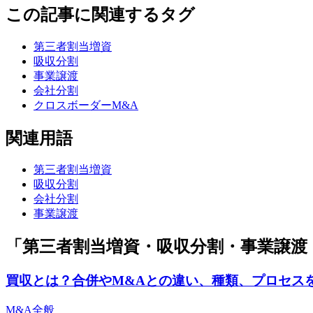
この記事に関連するタグ
第三者割当増資
吸収分割
事業譲渡
会社分割
クロスボーダーM&A
関連用語
第三者割当増資
吸収分割
会社分割
事業譲渡
「第三者割当増資・吸収分割・事業譲渡
買収とは？合併やM&Aとの違い、種類、プロセス
M&A全般