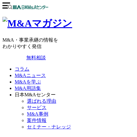
M&A・事業承継の情報を
わかりやすく発信
無料相談
コラム
M&Aニュース
M&Aを学ぶ
M&A用語集
日本M&Aセンター
選ばれる理由
サービス
M&A事例
案件情報
セミナー・ナレッジ