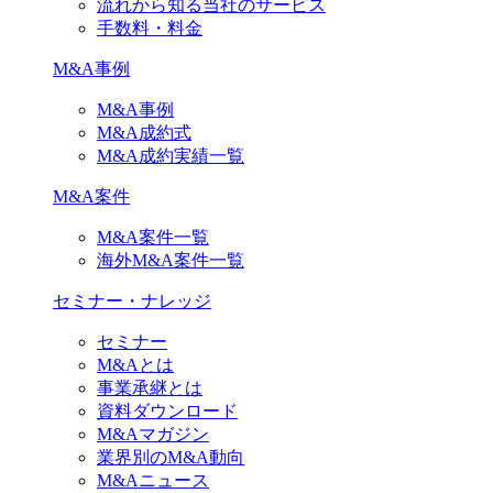
流れから知る当社のサービス
手数料・料金
M&A事例
M&A事例
M&A成約式
M&A成約実績一覧
M&A案件
M&A案件一覧
海外M&A案件一覧
セミナー・ナレッジ
セミナー
M&Aとは
事業承継とは
資料ダウンロード
M&Aマガジン
業界別のM&A動向
M&Aニュース