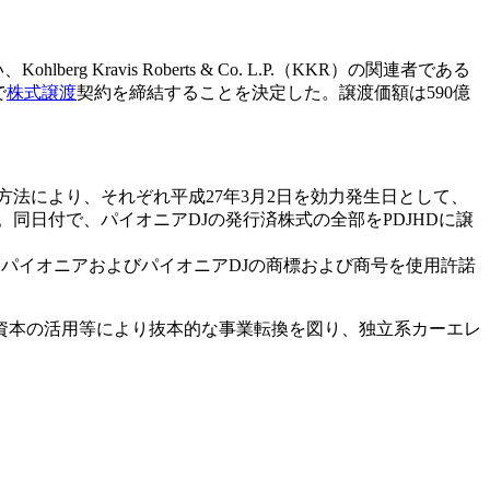
hlberg Kravis Roberts & Co. L.P.（KKR）の関連者である
で
株式譲渡
契約を締結することを決定した。譲渡価額は590億
方法により、それぞれ平成27年3月2日を効力発生日として、
同日付で、パイオニアDJの発行済株式の全部をPDJHDに譲
てパイオニアおよびパイオニアDJの商標および商号を使用許諾
資本の活用等により抜本的な事業転換を図り、独立系カーエレ