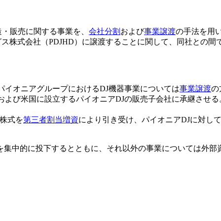
製造・販売に関する事業を、
会社分割
および
事業譲渡
の手法を用い、Ko
ス株式会社（PDJHD）に譲渡することに関して、同社との間
パイオニアグループにおけるDJ機器事業については
事業譲渡
の
および米国に設立するパイオニアDJの販売子会社に承継させる。
る株式を
第三者割当増資
により引き受け、パイオニアDJに対し
を集中的に投下するとともに、それ以外の事業については外部