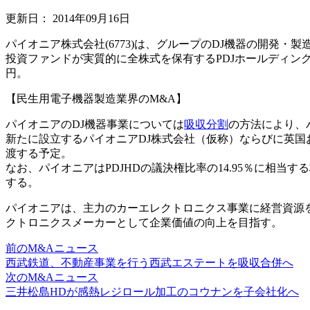
更新日：
2014年09月16日
パイオニア株式会社(6773)は、グループのDJ機器の開発・
投資ファンドが実質的に全株式を保有するPDJホールディング
円。
【民生用電子機器製造業界のM&A】
パイオニアのDJ機器事業については
吸収分割
の方法により、
新たに設立するパイオニアDJ株式会社（仮称）ならびに英国
渡する予定。
なお、パイオニアはPDJHDの議決権比率の14.95％に相当す
する。
パイオニアは、主力のカーエレクトロニクス事業に経営資源
クトロニクスメーカーとして企業価値の向上を目指す。
前のM&Aニュース
西武鉄道、不動産事業を行う西武エステートを吸収合併へ
次のM&Aニュース
三井松島HDが感熱レジロール加工のコウナンを子会社化へ