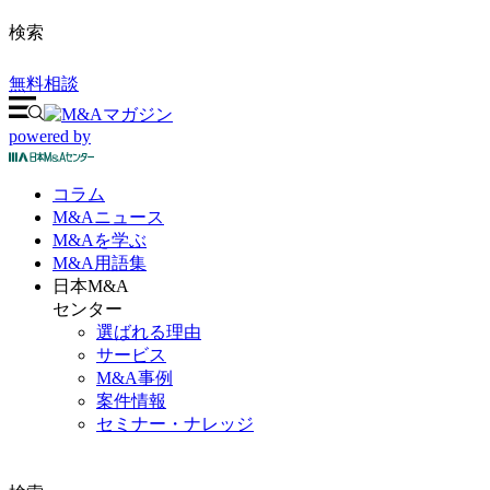
検索
無料相談
powered by
コラム
M&A
ニュース
M&Aを
学ぶ
M&A
用語集
日本M&A
センター
選ばれる理由
サービス
M&A事例
案件情報
セミナー・ナレッジ