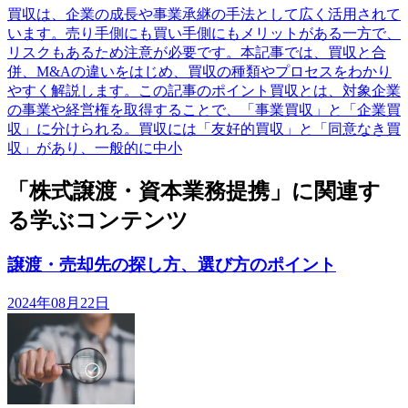
買収は、企業の成長や事業承継の手法として広く活用されて
います。売り手側にも買い手側にもメリットがある一方で、
リスクもあるため注意が必要です。本記事では、買収と合
併、M&Aの違いをはじめ、買収の種類やプロセスをわかり
やすく解説します。この記事のポイント買収とは、対象企業
の事業や経営権を取得することで、「事業買収」と「企業買
収」に分けられる。買収には「友好的買収」と「同意なき買
収」があり、一般的に中小
「株式譲渡・資本業務提携」に関連す
る学ぶコンテンツ
譲渡・売却先の探し方、選び方のポイント
2024年08月22日