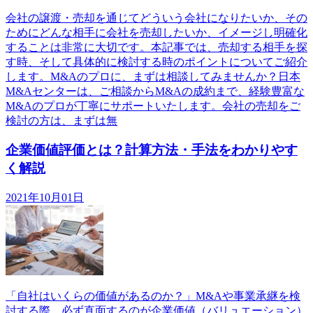
会社の譲渡・売却を通じてどういう会社になりたいか、その
ためにどんな相手に会社を売却したいか、イメージし明確化
することは非常に大切です。本記事では、売却する相手を探
す時、そして具体的に検討する時のポイントについてご紹介
します。M&Aのプロに、まずは相談してみませんか？日本
M&Aセンターは、ご相談からM&Aの成約まで、経験豊富な
M&Aのプロが丁寧にサポートいたします。会社の売却をご
検討の方は、まずは無
企業価値評価とは？計算方法・手法をわかりやす
く解説
2021年10月01日
「自社はいくらの価値があるのか？」M&Aや事業承継を検
討する際、必ず直面するのが企業価値（バリュエーション）