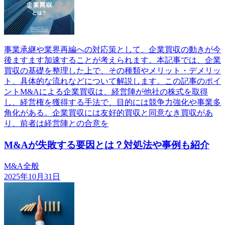
事業承継や業界再編への対応策として、企業買収の動きが今
後ますます加速することが考えられます。本記事では、企業
買収の基礎を整理した上で、その種類やメリット・デメリッ
ト、具体的な流れなどについて解説します。この記事のポイ
ントM&Aによる企業買収は、経営陣が他社の株式を取得
し、経営権を獲得する手法で、目的には競争力強化や事業多
角化がある。企業買収には友好的買収と同意なき買収があ
り、前者は経営陣との合意を
M&Aが失敗する要因とは？対処法や事例も紹介
M&A全般
2025年10月31日