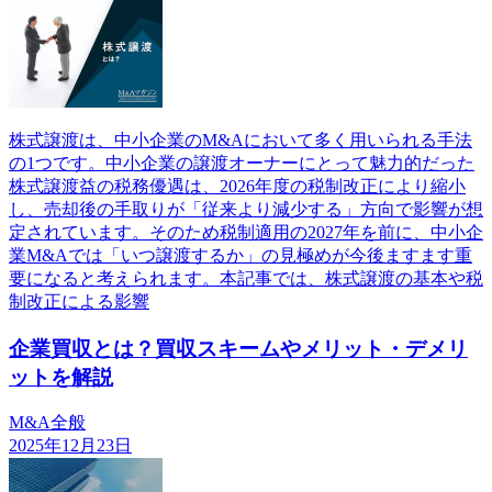
株式譲渡は、中小企業のM&Aにおいて多く用いられる手法
の1つです。中小企業の譲渡オーナーにとって魅力的だった
株式譲渡益の税務優遇は、2026年度の税制改正により縮小
し、売却後の手取りが「従来より減少する」方向で影響が想
定されています。そのため税制適用の2027年を前に、中小企
業M&Aでは「いつ譲渡するか」の見極めが今後ますます重
要になると考えられます。本記事では、株式譲渡の基本や税
制改正による影響
企業買収とは？買収スキームやメリット・デメリ
ットを解説
M&A全般
2025年12月23日