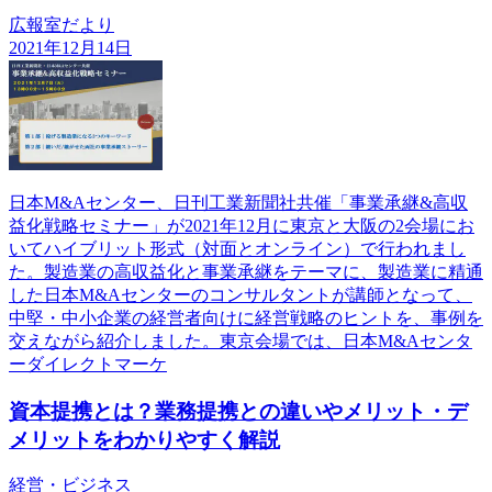
広報室だより
2021年12月14日
日本M&Aセンター、日刊工業新聞社共催「事業承継&高収
益化戦略セミナー」が2021年12月に東京と大阪の2会場にお
いてハイブリット形式（対面とオンライン）で行われまし
た。製造業の高収益化と事業承継をテーマに、製造業に精通
した日本M&Aセンターのコンサルタントが講師となって、
中堅・中小企業の経営者向けに経営戦略のヒントを、事例を
交えながら紹介しました。東京会場では、日本M&Aセンタ
ーダイレクトマーケ
資本提携とは？業務提携との違いやメリット・デ
メリットをわかりやすく解説
経営・ビジネス