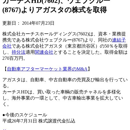
カーチスHD(7602)、ウェブクルー
(8767)よりアガスタの株式を取得
更新日：
2014年07月23日
株式会社カーチスホールディングス(7602)は、資本・業務提
携先である株式会社ウェブクルー(8767)より、同社の
連結
子
会社
である株式会社アガスタ（東京都渋谷区）の50％を取得
し、
持分法
適用
関連会社
とすることを決定した。取得金額は
270百万円。
【
自動車アフターマーケット業界のM&A
】
アガスタは、自動車、中古自動車の売買及び輸出を行ってい
る。
カーチスHDは、買い取った車輌の販売チャネルを多様化
し、海外事業の一環として、中古車輸出事業を拡大してい
く。
●今後のスケジュール
平成26年7月31日 株式譲渡代金払込