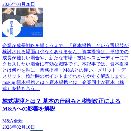
2026年04月28日
企業が成長戦略を描くうえで、「資本提携」という選択肢が
検討される場面は少なくありません。資本提携は、単独での
成長が難しい場合や、新たな市場・技術へスピーディーにア
クセスしたい場合に有効な戦略です。本記事では、資本提携
とは何かを軸に、業務提携・M&Aとの違い、メリット・デ
メリット、検討時のポイントまでわかりやすく解説します。
mokuji]資本提携とは？資本提携とは、企業同士が資本（株
式）を持ち合う、
株式譲渡とは？ 基本の仕組みと税制改正による
M&Aへの影響を解説
M&A全般
2026年02月16日