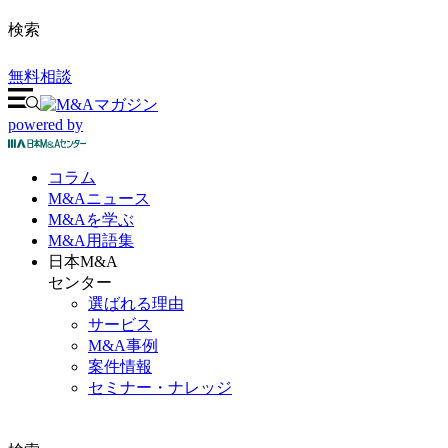
検索
無料相談
powered by
コラム
M&A
ニュース
M&Aを
学ぶ
M&A
用語集
日本M&A
センター
選ばれる理由
サービス
M&A事例
案件情報
セミナー・ナレッジ