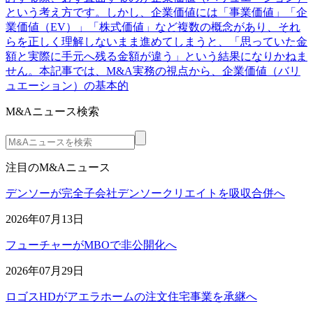
という考え方です。しかし、企業価値には「事業価値」「企
業価値（EV）」「株式価値」など複数の概念があり、それ
らを正しく理解しないまま進めてしまうと、「思っていた金
額と実際に手元へ残る金額が違う」という結果になりかねま
せん。本記事では、M&A実務の視点から、企業価値（バリ
ュエーション）の基本的
M&Aニュース検索
注目のM&Aニュース
デンソーが完全子会社デンソークリエイトを吸収合併へ
2026年07月13日
フューチャーがMBOで非公開化へ
2026年07月29日
ロゴスHDがアエラホームの注文住宅事業を承継へ