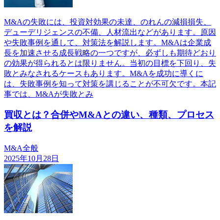
M&Aの失敗には、投資対効果の未達、のれんの減損損失、
デューデリジェンスの不備、人材流出などがあります。原因
や失敗事例を通して、対策法を解説します。M&Aは企業成
長を加速させる成長戦略の一つですが、必ずしも期待どおり
の効果が得られるとは限りません。当初の目標を下回り、失
敗とみなされるケースもあります。M&Aを成功に導くに
は、失敗事例を知って対策を講じることが不可欠です。本記
事では、M&Aが失敗とみ
買収とは？合併やM&Aとの違い、種類、プロセス
を解説
M&A全般
2025年10月28日