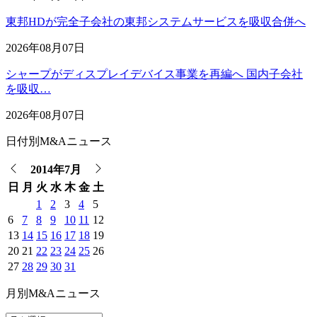
東邦HDが完全子会社の東邦システムサービスを吸収合併へ
2026年08月07日
シャープがディスプレイデバイス事業を再編へ 国内子会社
を吸収…
2026年08月07日
日付別M&Aニュース
2014年7月
日
月
火
水
木
金
土
1
2
3
4
5
6
7
8
9
10
11
12
13
14
15
16
17
18
19
20
21
22
23
24
25
26
27
28
29
30
31
月別M&Aニュース