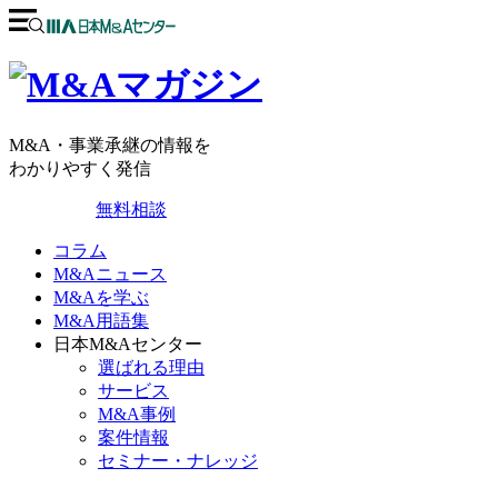
M&A・事業承継の情報を
わかりやすく発信
無料相談
コラム
M&Aニュース
M&Aを学ぶ
M&A用語集
日本M&Aセンター
選ばれる理由
サービス
M&A事例
案件情報
セミナー・ナレッジ