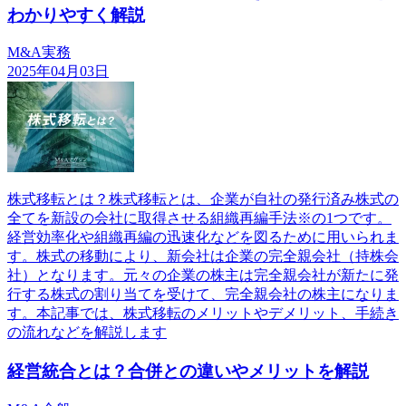
わかりやすく解説
M&A実務
2025年04月03日
株式移転とは？株式移転とは、企業が自社の発行済み株式の
全てを新設の会社に取得させる組織再編手法※の1つです。
経営効率化や組織再編の迅速化などを図るために用いられま
す。株式の移動により、新会社は企業の完全親会社（持株会
社）となります。元々の企業の株主は完全親会社が新たに発
行する株式の割り当てを受けて、完全親会社の株主になりま
す。本記事では、株式移転のメリットやデメリット、手続き
の流れなどを解説します
経営統合とは？合併との違いやメリットを解説