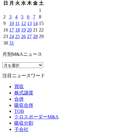
日
月
火
水
木
金
土
1
2
3
4
5
6
7
8
9
10
11
12
13
14
15
16
17
18
19
20
21
22
23
24
25
26
27
28
29
30
31
月別M&Aニュース
注目ニュースワード
買収
株式譲渡
合併
吸収合併
TOB
クロスボーダーM&A
吸収分割
子会社