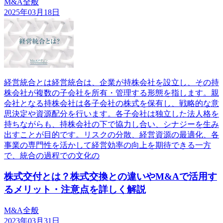
M&A全般
2025年03月18日
経営統合とは経営統合は、企業が持株会社を設立し、その持
株会社が複数の子会社を所有・管理する形態を指します。親
会社となる持株会社は各子会社の株式を保有し、戦略的な意
思決定や資源配分を行います。各子会社は独立した法人格を
持ちながらも、持株会社の下で協力し合い、シナジーを生み
出すことが目的です。リスクの分散、経営資源の最適化、各
事業の専門性を活かして経営効率の向上を期待できる一方
で、統合の過程での文化の
株式交付とは？株式交換との違いやM&Aで活用す
るメリット・注意点を詳しく解説
M&A全般
2023年03月31日