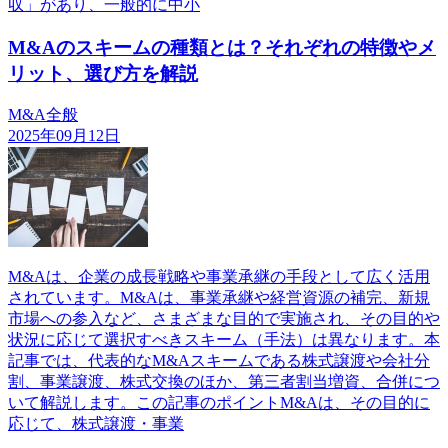
収」があり、一般的に中小
M&Aのスキームの種類とは？それぞれの特徴やメ
リット、選び方を解説
M&A全般
2025年09月12日
M&Aは、企業の成長戦略や事業承継の手段として広く活用
されています。M&Aは、事業承継や経営資源の補完、新規
市場への参入など、さまざまな目的で実施され、その目的や
状況に応じて選択すべきスキーム（手法）は異なります。本
記事では、代表的なM&Aスキームである株式譲渡や会社分
割、事業譲渡、株式交換のほか、第三者割当増資、合併につ
いて解説します。この記事のポイントM&Aは、その目的に
応じて、株式譲渡・事業