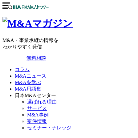
M&A・事業承継の情報を
わかりやすく発信
無料相談
コラム
M&Aニュース
M&Aを学ぶ
M&A用語集
日本M&Aセンター
選ばれる理由
サービス
M&A事例
案件情報
セミナー・ナレッジ