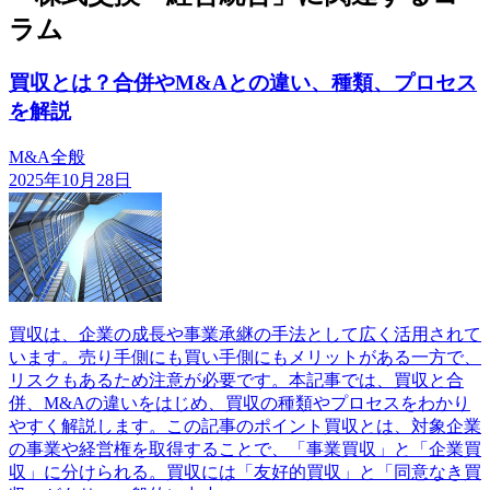
ラム
買収とは？合併やM&Aとの違い、種類、プロセス
を解説
M&A全般
2025年10月28日
買収は、企業の成長や事業承継の手法として広く活用されて
います。売り手側にも買い手側にもメリットがある一方で、
リスクもあるため注意が必要です。本記事では、買収と合
併、M&Aの違いをはじめ、買収の種類やプロセスをわかり
やすく解説します。この記事のポイント買収とは、対象企業
の事業や経営権を取得することで、「事業買収」と「企業買
収」に分けられる。買収には「友好的買収」と「同意なき買