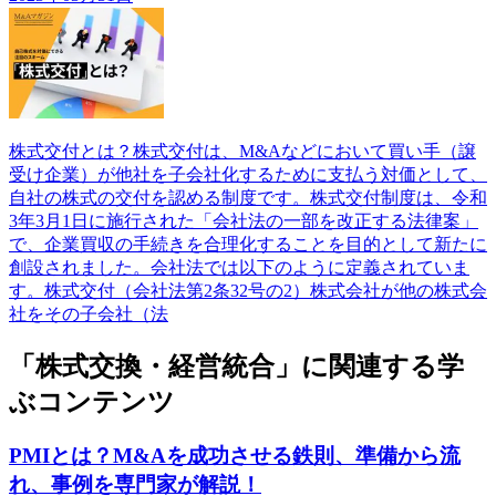
株式交付とは？株式交付は、M&Aなどにおいて買い手（譲
受け企業）が他社を子会社化するために支払う対価として、
自社の株式の交付を認める制度です。株式交付制度は、令和
3年3月1日に施行された「会社法の一部を改正する法律案」
で、企業買収の手続きを合理化することを目的として新たに
創設されました。会社法では以下のように定義されていま
す。株式交付（会社法第2条32号の2）株式会社が他の株式会
社をその子会社（法
「株式交換・経営統合」に関連する学
ぶコンテンツ
PMIとは？M&Aを成功させる鉄則、準備から流
れ、事例を専門家が解説！