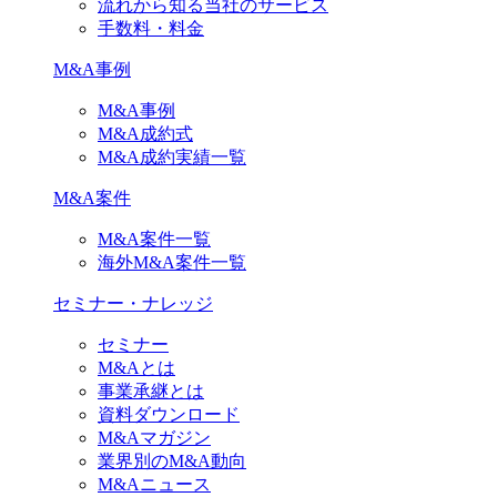
流れから知る当社のサービス
手数料・料金
M&A事例
M&A事例
M&A成約式
M&A成約実績一覧
M&A案件
M&A案件一覧
海外M&A案件一覧
セミナー・ナレッジ
セミナー
M&Aとは
事業承継とは
資料ダウンロード
M&Aマガジン
業界別のM&A動向
M&Aニュース