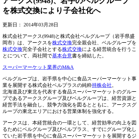
アークス(9948)、岩手のベルグループ
を株式交換により子会社化へ
更新日：
2014年03月28日
株式会社アークス(9948)と株式会社ベルグループ（岩手県盛
岡市）は、アークスを
株式交換
完全親会社、ベルグループを
株式交換
完全子会社とする
株式交換
による経営統合を行うこ
とについて、両社間で
基本合意
書を締結した。
スーパーマーケット業界のM&A
ベルグループは、岩手県を中心に食品スーパーマーケット事
業を展開する株式会社ベルプラスの純粋
持株会社
。
北海道及び東北を代表する食品スーパーマーケットのグルー
プであるアークスグループ及びベルグループは、経営資源と
経営手法を融合し、競争力強化を図るとともに、アークスグ
ループの東北エリアにおける営業体制を強化する。
アークスは、本経営統合の一環として、経営効率の向上を図
るためにベルグループ及びベルプラス、すでにグループ化し
ていた岩手県を中心に食品スーパーマーケットを展開するジ