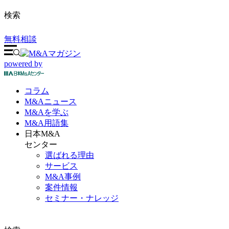
検索
無料相談
powered by
コラム
M&A
ニュース
M&Aを
学ぶ
M&A
用語集
日本M&A
センター
選ばれる理由
サービス
M&A事例
案件情報
セミナー・ナレッジ