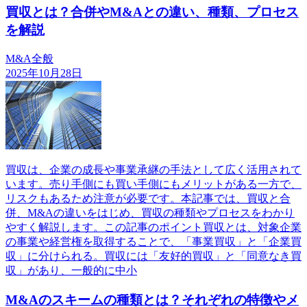
買収とは？合併やM&Aとの違い、種類、プロセス
を解説
M&A全般
2025年10月28日
買収は、企業の成長や事業承継の手法として広く活用されて
います。売り手側にも買い手側にもメリットがある一方で、
リスクもあるため注意が必要です。本記事では、買収と合
併、M&Aの違いをはじめ、買収の種類やプロセスをわかり
やすく解説します。この記事のポイント買収とは、対象企業
の事業や経営権を取得することで、「事業買収」と「企業買
収」に分けられる。買収には「友好的買収」と「同意なき買
収」があり、一般的に中小
M&Aのスキームの種類とは？それぞれの特徴やメ