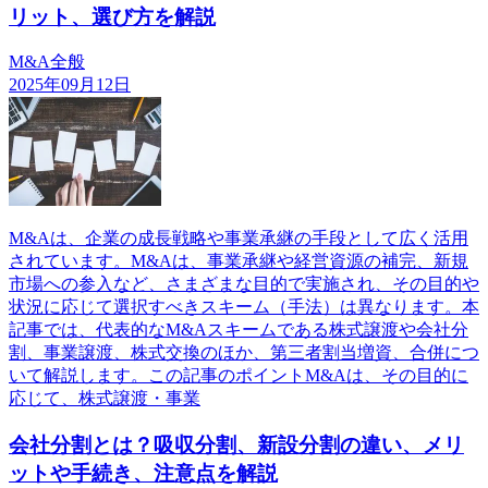
リット、選び方を解説
M&A全般
2025年09月12日
M&Aは、企業の成長戦略や事業承継の手段として広く活用
されています。M&Aは、事業承継や経営資源の補完、新規
市場への参入など、さまざまな目的で実施され、その目的や
状況に応じて選択すべきスキーム（手法）は異なります。本
記事では、代表的なM&Aスキームである株式譲渡や会社分
割、事業譲渡、株式交換のほか、第三者割当増資、合併につ
いて解説します。この記事のポイントM&Aは、その目的に
応じて、株式譲渡・事業
会社分割とは？吸収分割、新設分割の違い、メリ
ットや手続き、注意点を解説