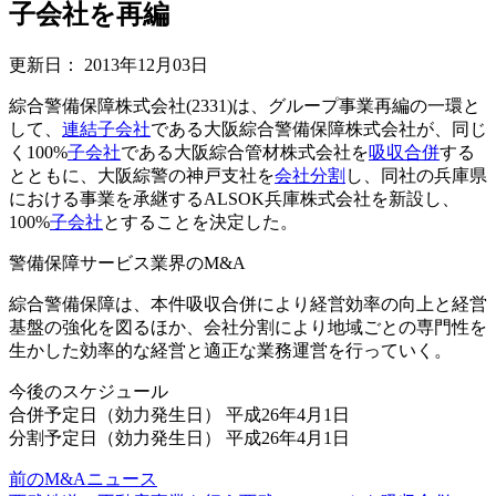
子会社を再編
更新日：
2013年12月03日
綜合警備保障株式会社(2331)は、グループ事業再編の一環と
して、
連結
子会社
である大阪綜合警備保障株式会社が、同じ
く100%
子会社
である大阪綜合管材株式会社を
吸収合併
する
とともに、大阪綜警の神戸支社を
会社分割
し、同社の兵庫県
における事業を承継するALSOK兵庫株式会社を新設し、
100%
子会社
とすることを決定した。
警備保障サービス業界のM&A
綜合警備保障は、本件吸収合併により経営効率の向上と経営
基盤の強化を図るほか、会社分割により地域ごとの専門性を
生かした効率的な経営と適正な業務運営を行っていく。
今後のスケジュール
合併予定日（効力発生日） 平成26年4月1日
分割予定日（効力発生日） 平成26年4月1日
前のM&Aニュース