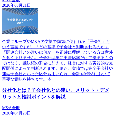
2026年05月21日
企業グループやM&Aの文脈で頻繁に使われる「子会社」と
いう言葉ですが、「どの基準で子会社と判断されるのか」
「関連会社との違いは何か」を正確に理解している方は意外
と多くありません。子会社は単に出資比率だけで決まるもの
ではなく、議決権の割合に加えて、経営に対する実質的な支
配関係によって判断されます。また、実務では完全子会社や
連結子会社といった区分も用いられ、会計やM&Aにおいて
重要な意味を持ちます。本
分社化とは？子会社化との違い、メリット・デメ
リットと検討ポイントを解説
M&A全般
2026年04月28日