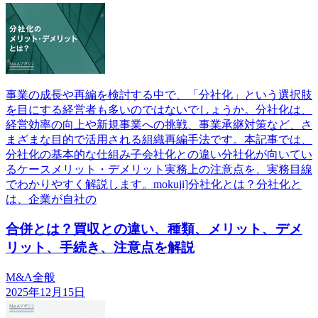
事業の成長や再編を検討する中で、「分社化」という選択肢
を目にする経営者も多いのではないでしょうか。分社化は、
経営効率の向上や新規事業への挑戦、事業承継対策など、さ
まざまな目的で活用される組織再編手法です。本記事では、
分社化の基本的な仕組み子会社化との違い分社化が向いてい
るケースメリット・デメリット実務上の注意点を、実務目線
でわかりやすく解説します。mokuji]分社化とは？分社化と
は、企業が自社の
合併とは？買収との違い、種類、メリット、デメ
リット、手続き、注意点を解説
M&A全般
2025年12月15日