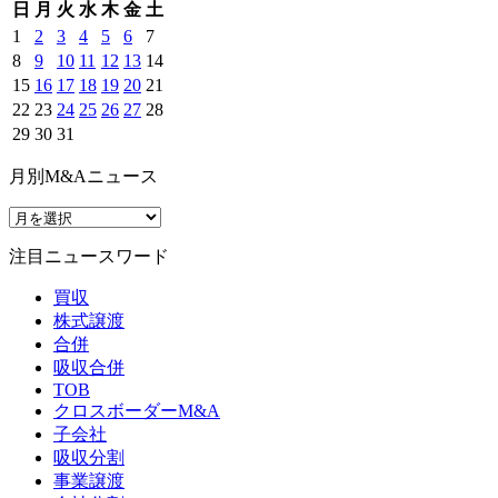
日
月
火
水
木
金
土
1
2
3
4
5
6
7
8
9
10
11
12
13
14
15
16
17
18
19
20
21
22
23
24
25
26
27
28
29
30
31
月別M&Aニュース
注目ニュースワード
買収
株式譲渡
合併
吸収合併
TOB
クロスボーダーM&A
子会社
吸収分割
事業譲渡