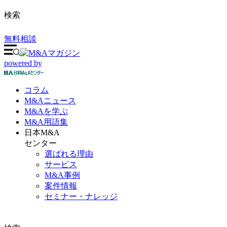
検索
無料相談
powered by
コラム
M&A
ニュース
M&Aを
学ぶ
M&A
用語集
日本M&A
センター
選ばれる理由
サービス
M&A事例
案件情報
セミナー・ナレッジ