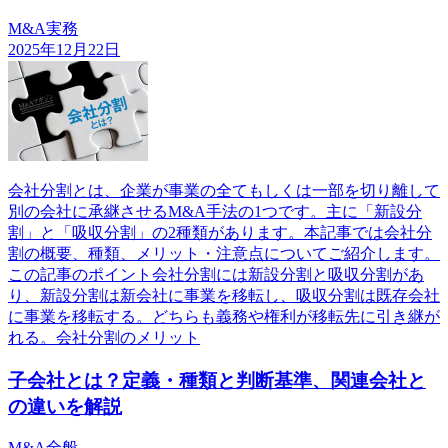
M&A実務
2025年12月22日
会社分割とは、企業が事業の全てもしくは一部を切り離して
別の会社に承継させるM&A手法の1つです。主に「新設分
割」と「吸収分割」の2種類があります。本記事では会社分
割の概要、種類、メリット・注意点についてご紹介します。
この記事のポイント会社分割には新設分割と吸収分割があ
り、新設分割は新会社に事業を移転し、吸収分割は既存会社
に事業を移転する。どちらも義務や権利が移転先に引き継が
れる。会社分割のメリット
子会社とは？定義・種類と判断基準、関連会社と
の違いを解説
M&A全般