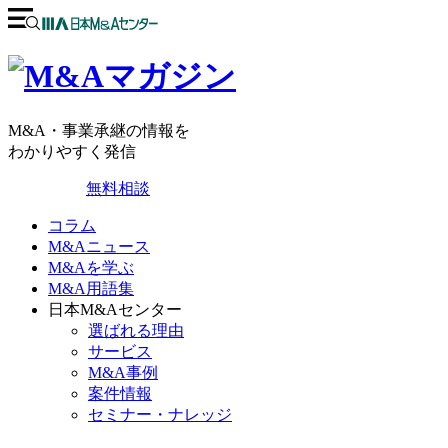
M&A・事業承継の情報を
わかりやすく発信
無料相談
コラム
M&Aニュース
M&Aを学ぶ
M&A用語集
日本M&Aセンター
選ばれる理由
サービス
M&A事例
案件情報
セミナー・ナレッジ