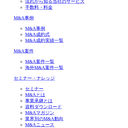
流れから知る当社のサービス
手数料・料金
M&A事例
M&A事例
M&A成約式
M&A成約実績一覧
M&A案件
M&A案件一覧
海外M&A案件一覧
セミナー・ナレッジ
セミナー
M&Aとは
事業承継とは
資料ダウンロード
M&Aマガジン
業界別のM&A動向
M&Aニュース