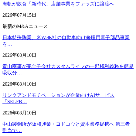
海帆が飲食「新時代」店舗事業をファッズに譲渡へ
2026年07月15日
最新のM&Aニュース
日本特殊陶業、米Wells社の自動車向け修理用電子部品事業
を…
2026年08月10日
青山商事が完全子会社カスタムライフの一部権利義務を簡易
吸収分…
2026年08月10日
リンクアンドモチベーションが企業向けAIサービス
「SELFB…
2026年08月10日
中山製鋼所が阪和興業・ヨドコウと資本業務提携へ 第三者
割当で…