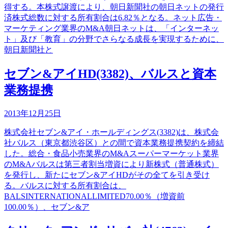
得する。本株式譲渡により、朝日新聞社の朝日ネットの発行
済株式総数に対する所有割合は6.82％となる。ネット広告・
マーケティング業界のM&A朝日ネットは、「インターネッ
ト」及び「教育」の分野でさらなる成長を実現するために、
朝日新聞社と
セブン&アイHD(3382)、バルスと資本
業務提携
2013年12月25日
株式会社セブン&アイ・ホールディングス(3382)は、株式会
社バルス（東京都渋谷区）との間で資本業務提携契約を締結
した。総合・食品小売業界のM&Aスーパーマーケット業界
のM&Aバルスは第三者割当増資により新株式（普通株式）
を発行し、新たにセブン&アイHDがその全てを引き受け
る。バルスに対する所有割合は、
BALSINTERNATIONALLIMITED70.00％（増資前
100.00％）、セブン&ア