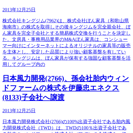
2013年12月25日
株式会社キングジム(7962)は、株式会社ぼん家具（和歌山県
海南市）の株式を取得しその後キングジムを完全親会社、ぼ
ん家具を完全子会社とする簡易株式交換を行うことを決定し
た。文房具・事務用品業界のM&Aぼん家具は、コンシュー
マー向けにインターネットによるオリジナルの家具等の販売
を主体とし、安定した品質により強い顧客基盤を有してい
る。キングジムは、ぼん家具が保有する強固な顧客基盤を活
用してグループ内の
日本風力開発(2766)、孫会社胎内ウィン
ドファームの株式を伊藤忠エネクス
(8133)子会社へ譲渡
2013年12月25日
日本風力開発株式会社(2766)の100%出資子会社である胎内風
力開発株式会社（TWD）は、TWDの100％出資子会社であ