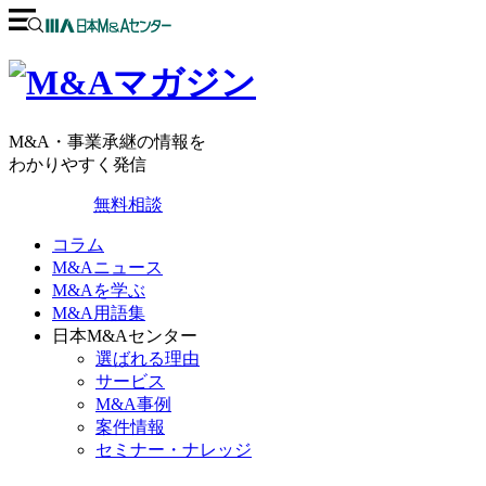
M&A・事業承継の情報を
わかりやすく発信
無料相談
コラム
M&Aニュース
M&Aを学ぶ
M&A用語集
日本M&Aセンター
選ばれる理由
サービス
M&A事例
案件情報
セミナー・ナレッジ