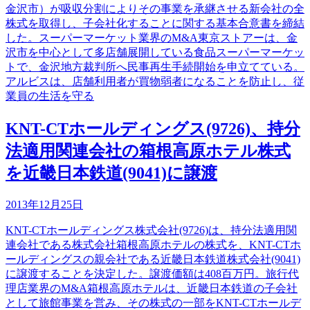
金沢市）が吸収分割によりその事業を承継させる新会社の全
株式を取得し、子会社化することに関する基本合意書を締結
した。スーパーマーケット業界のM&A東京ストアーは、金
沢市を中心として多店舗展開している食品スーパーマーケッ
トで、金沢地方裁判所へ民事再生手続開始を申立てている。
アルビスは、店舗利用者が買物弱者になることを防止し、従
業員の生活を守る
KNT-CTホールディングス(9726)、持分
法適用関連会社の箱根高原ホテル株式
を近畿日本鉄道(9041)に譲渡
2013年12月25日
KNT-CTホールディングス株式会社(9726)は、持分法適用関
連会社である株式会社箱根高原ホテルの株式を、KNT-CTホ
ールディングスの親会社である近畿日本鉄道株式会社(9041)
に譲渡することを決定した。譲渡価額は408百万円。旅行代
理店業界のM&A箱根高原ホテルは、近畿日本鉄道の子会社
として旅館事業を営み、その株式の一部をKNT-CTホールデ