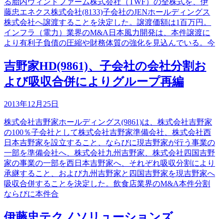
る胎内ウィンドファーム株式会社（TWF）の全株式を、伊
藤忠エネクス株式会社(8133)子会社のJENホールディングス
株式会社へ譲渡することを決定した。譲渡価額は1百万円。
インフラ（電力）業界のM&A日本風力開発は、本件譲渡に
より有利子負債の圧縮や財務体質の強化を見込んでいる。今
吉野家HD(9861)、子会社の会社分割お
よび吸収合併によりグループ再編
2013年12月25日
株式会社吉野家ホールディングス(9861)は、株式会社吉野家
の100％子会社として株式会社吉野家準備会社、株式会社西
日本吉野家を設立すること、ならびに現吉野家が行う事業の
一部を準備会社へ、株式会社九州吉野家、株式会社四国吉野
家の事業の一部を西日本吉野家へ、それぞれ吸収分割により
承継すること、および九州吉野家と四国吉野家を現吉野家へ
吸収合併することを決定した。飲食店業界のM&A本件分割
ならびに本件合
伊藤忠テクノソリューションズ