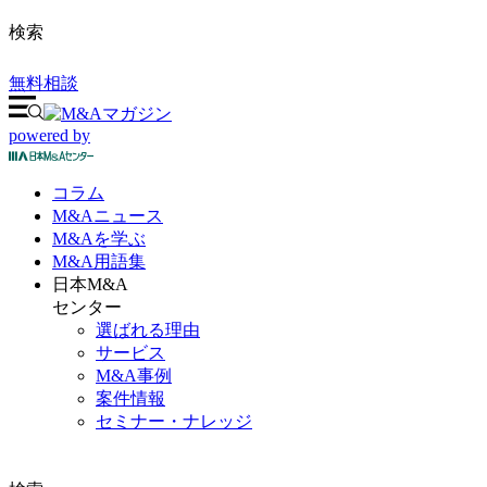
検索
無料相談
powered by
コラム
M&A
ニュース
M&Aを
学ぶ
M&A
用語集
日本M&A
センター
選ばれる理由
サービス
M&A事例
案件情報
セミナー・ナレッジ