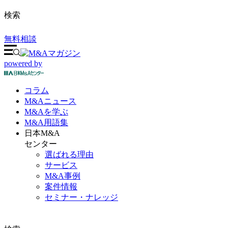
検索
無料相談
powered by
コラム
M&A
ニュース
M&Aを
学ぶ
M&A
用語集
日本M&A
センター
選ばれる理由
サービス
M&A事例
案件情報
セミナー・ナレッジ