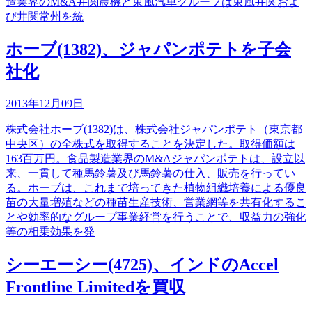
造業界のM&A井関農機と東風汽車グループは東風井関およ
び井関常州を統
ホーブ(1382)、ジャパンポテトを子会
社化
2013年12月09日
株式会社ホーブ(1382)は、株式会社ジャパンポテト（東京都
中央区）の全株式を取得することを決定した。取得価額は
163百万円。食品製造業界のM&Aジャパンポテトは、設立以
来、一貫して種馬鈴薯及び馬鈴薯の仕入、販売を行ってい
る。ホーブは、これまで培ってきた植物組織培養による優良
苗の大量増殖などの種苗生産技術、営業網等を共有化するこ
とや効率的なグループ事業経営を行うことで、収益力の強化
等の相乗効果を発
シーエーシー(4725)、インドのAccel
Frontline Limitedを買収