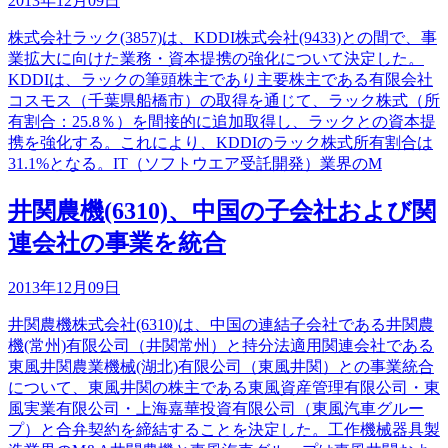
2013年12月09日
株式会社ラック(3857)は、KDDI株式会社(9433)との間で、事
業拡大に向けた業務・資本提携の強化について決定した。
KDDIは、ラックの筆頭株主であり主要株主である有限会社
コスモス（千葉県船橋市）の取得を通じて、ラック株式（所
有割合：25.8％）を間接的に追加取得し、ラックとの資本提
携を強化する。これにより、KDDIのラック株式所有割合は
31.1%となる。IT（ソフトウエア受託開発）業界のM
井関農機(6310)、中国の子会社および関
連会社の事業を統合
2013年12月09日
井関農機株式会社(6310)は、中国の連結子会社である井関農
機(常州)有限公司（井関常州）と持分法適用関連会社である
東風井関農業機械(湖北)有限公司（東風井関）との事業統合
について、東風井関の株主である東風資産管理有限公司・東
風実業有限公司・上海嘉華投資有限公司（東風汽車グルー
プ）と合弁契約を締結することを決定した。工作機械器具製