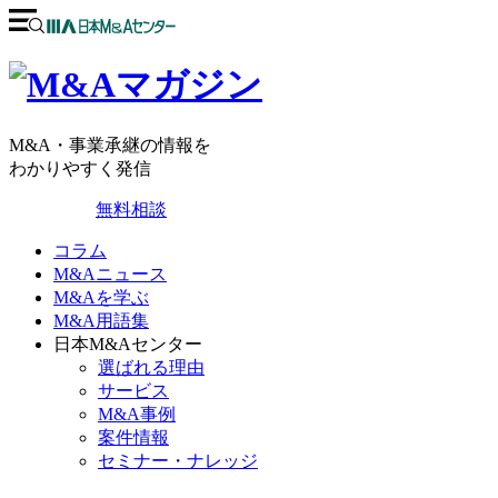
M&A・事業承継の情報を
わかりやすく発信
無料相談
コラム
M&Aニュース
M&Aを学ぶ
M&A用語集
日本M&Aセンター
選ばれる理由
サービス
M&A事例
案件情報
セミナー・ナレッジ