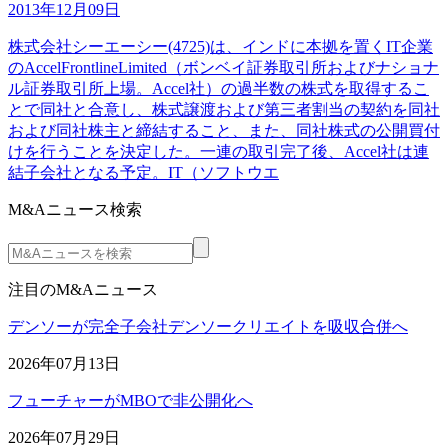
2013年12月09日
株式会社シーエーシー(4725)は、インドに本拠を置くIT企業
のAccelFrontlineLimited（ボンベイ証券取引所およびナショナ
ル証券取引所上場。Accel社）の過半数の株式を取得するこ
とで同社と合意し、株式譲渡および第三者割当の契約を同社
および同社株主と締結すること、また、同社株式の公開買付
けを行うことを決定した。一連の取引完了後、Accel社は連
結子会社となる予定。IT（ソフトウエ
M&Aニュース検索
注目のM&Aニュース
デンソーが完全子会社デンソークリエイトを吸収合併へ
2026年07月13日
フューチャーがMBOで非公開化へ
2026年07月29日