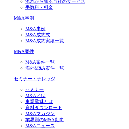
流れから知る当社のサービス
手数料・料金
M&A事例
M&A事例
M&A成約式
M&A成約実績一覧
M&A案件
M&A案件一覧
海外M&A案件一覧
セミナー・ナレッジ
セミナー
M&Aとは
事業承継とは
資料ダウンロード
M&Aマガジン
業界別のM&A動向
M&Aニュース