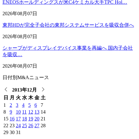
ENEOSホールディングスが米C4ケミカル大手TPC Hol…
2026年08月07日
東邦HDが完全子会社の東邦システムサービスを吸収合併へ
2026年08月07日
シャープがディスプレイデバイス事業を再編へ 国内子会社
を吸収…
2026年08月07日
日付別M&Aニュース
2013年12月
日
月
火
水
木
金
土
1
2
3
4
5
6
7
8
9
10
11
12
13
14
15
16
17
18
19
20
21
22
23
24
25
26
27
28
29
30
31