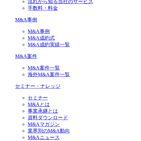
流れから知る当社のサービス
手数料・料金
M&A事例
M&A事例
M&A成約式
M&A成約実績一覧
M&A案件
M&A案件一覧
海外M&A案件一覧
セミナー・ナレッジ
セミナー
M&Aとは
事業承継とは
資料ダウンロード
M&Aマガジン
業界別のM&A動向
M&Aニュース