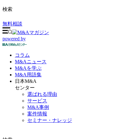
検索
無料相談
powered by
コラム
M&A
ニュース
M&Aを
学ぶ
M&A
用語集
日本M&A
センター
選ばれる理由
サービス
M&A事例
案件情報
セミナー・ナレッジ