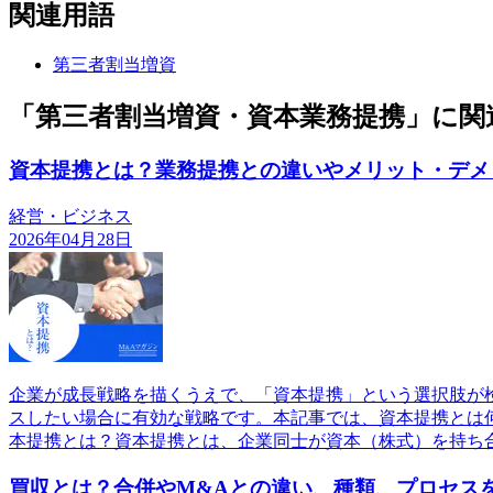
関連用語
第三者割当増資
「第三者割当増資・資本業務提携」に関
資本提携とは？業務提携との違いやメリット・デメ
経営・ビジネス
2026年04月28日
企業が成長戦略を描くうえで、「資本提携」という選択肢が
スしたい場合に有効な戦略です。本記事では、資本提携とは何か
本提携とは？資本提携とは、企業同士が資本（株式）を持ち
買収とは？合併やM&Aとの違い、種類、プロセス