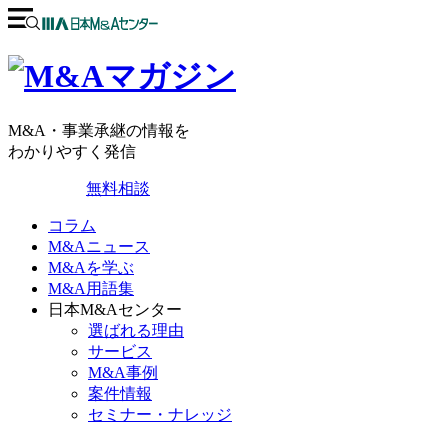
M&A・事業承継の情報を
わかりやすく発信
無料相談
コラム
M&Aニュース
M&Aを学ぶ
M&A用語集
日本M&Aセンター
選ばれる理由
サービス
M&A事例
案件情報
セミナー・ナレッジ