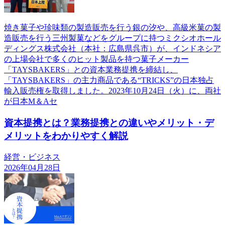
焼き菓子や珍味類の製造販売を行う銀の汐や、高級米菓の製
造販売を行う三州製菓などをグループに持つミクシオホール
ディングス株式会社（本社：広島県呉市）が、インドネシア
の上場会社で多くのヒット製品を持つ菓子メーカー
「TAYSBAKERS」との資本業務提携を締結し、
「TAYSBAKERS」の主力商品である“TRICKS”の日本独占
輸入販売権を取得しました。2023年10月24日（火）に、両社
が日本M＆Aセ
資本提携とは？業務提携との違いやメリット・デ
メリットをわかりやすく解説
経営・ビジネス
2026年04月28日