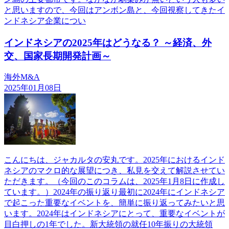
と思いますので、今回はアンボン島と、今回視察してきたイ
ンドネシア企業につい
インドネシアの2025年はどうなる？ ～経済、外
交、国家長期開発計画～
海外M&A
2025年01月08日
こんにちは、ジャカルタの安丸です。2025年におけるインド
ネシアのマクロ的な展望につき、私見を交えて解説させてい
ただきます。（今回のこのコラムは、2025年1月8日に作成し
ています。）2024年の振り返り最初に2024年にインドネシア
で起こった重要なイベントを、簡単に振り返ってみたいと思
います。2024年はインドネシアにとって、重要なイベントが
目白押しの1年でした。新大統領の就任10年振りの大統領