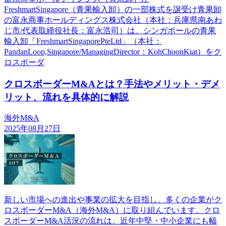
FreshmartSingapore（青果輸入卸）の一部株式を譲受け青果卸
の富永商事ホールディングス株式会社（本社：兵庫県南あわ
じ市/代表取締役社長：富永浩司）は、シンガポールの青果
輸入卸「FreshmartSingaporePteLtd」（本社：
PandanLoop,Singapore/ManagingDirector：KohChoonKiat）をク
ロスボーダ
クロスボーダーM&Aとは？手法やメリット・デメ
リット、流れを具体的に解説
海外M&A
2025年08月27日
新しい市場への進出や事業の拡大を目指し、多くの企業がク
ロスボーダーM&A（海外M&A）に取り組んでいます。クロ
スボーダーM&A活況の流れは、近年中堅・中小企業にも幅