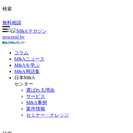
検索
無料相談
powered by
コラム
M&A
ニュース
M&Aを
学ぶ
M&A
用語集
日本M&A
センター
選ばれる理由
サービス
M&A事例
案件情報
セミナー・ナレッジ