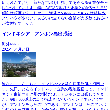
広く及んでおり、新たな市場を目指してあらゆる企業がチャ
レンジしています。特にASEAN地域の企業とのM&Aの増加
傾向は顕著です。しかし、海外とのM&Aについては経験や
ノウハウが少ない、あるいは全くない企業が大多数であるの
が実態です。そこ
インドネシア アンボン島出張記
海外M&A
2025年04月24日
皆さん、こんにちは。インドネシア駐在員事務所の河田で
す。先日、とあるインドネシア企業の現地視察にて、インド
ネシア東部マルク州の州都であるアンボンに出張してきまし
た。約17,000以上の島で構成されているインドネシアです
が、アンボン島もその1つであり、アンボンは、そのアンボ
ン島の主要都市です。なかなか馴染みが無いという人も多い