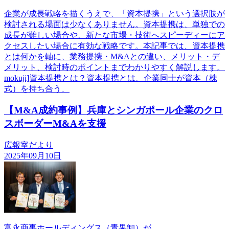
企業が成長戦略を描くうえで、「資本提携」という選択肢が
検討される場面は少なくありません。資本提携は、単独での
成長が難しい場合や、新たな市場・技術へスピーディーにア
クセスしたい場合に有効な戦略です。本記事では、資本提携
とは何かを軸に、業務提携・M&Aとの違い、メリット・デ
メリット、検討時のポイントまでわかりやすく解説します。
mokuji]資本提携とは？資本提携とは、企業同士が資本（株
式）を持ち合う、
【M&A成約事例】兵庫とシンガポール企業のクロ
スボーダーM&Aを支援
広報室だより
2025年09月10日
富永商事ホールディングス（青果卸）が