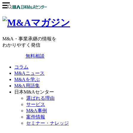
M&A・事業承継の情報を
わかりやすく発信
無料相談
コラム
M&Aニュース
M&Aを学ぶ
M&A用語集
日本M&Aセンター
選ばれる理由
サービス
M&A事例
案件情報
セミナー・ナレッジ