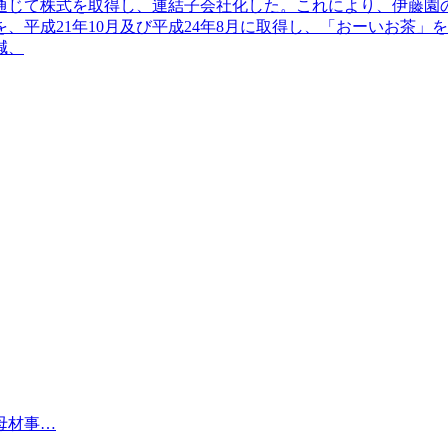
じて株式を取得し、連結子会社化した。これにより、伊藤園の持
、平成21年10月及び平成24年8月に取得し、「おーいお茶
減、
母材事…