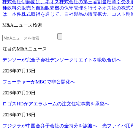
株式会社伊藤園は、ネオス株式会社の第三者割当増資引受を通
種飲料の販売と自動販売機の保守管理を行うネオス社の株式を
は、本件株式取得を通じて、自社製品の販売拡大、コスト削
M&Aニュース検索
注目のM&Aニュース
デンソーが完全子会社デンソークリエイトを吸収合併へ
2026年07月13日
フューチャーがMBOで非公開化へ
2026年07月29日
ロゴスHDがアエラホームの注文住宅事業を承継へ
2026年07月16日
フジクラが中国合弁子会社の全持分を譲渡へ 光ファイバ用