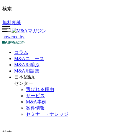
検索
無料相談
powered by
コラム
M&A
ニュース
M&Aを
学ぶ
M&A
用語集
日本M&A
センター
選ばれる理由
サービス
M&A事例
案件情報
セミナー・ナレッジ