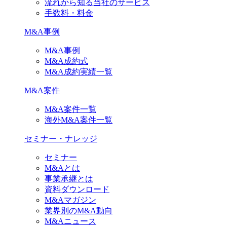
流れから知る当社のサービス
手数料・料金
M&A事例
M&A事例
M&A成約式
M&A成約実績一覧
M&A案件
M&A案件一覧
海外M&A案件一覧
セミナー・ナレッジ
セミナー
M&Aとは
事業承継とは
資料ダウンロード
M&Aマガジン
業界別のM&A動向
M&Aニュース