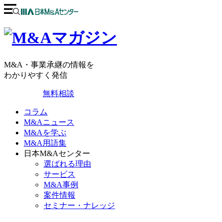
M&A・事業承継の情報を
わかりやすく発信
無料相談
コラム
M&Aニュース
M&Aを学ぶ
M&A用語集
日本M&Aセンター
選ばれる理由
サービス
M&A事例
案件情報
セミナー・ナレッジ